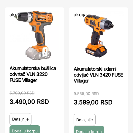
akcija
akcija
Akumulatorska bušilica
Akumulatorski udarni
odvrtač VLN 3220
odvijač VLN 3420 FUSE
FUSE Villager
Villager
5.700,00 RSD
9.555,00 RSD
3.490,00 RSD
3.599,00 RSD
Detaljnije
Detaljnije