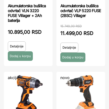
Akumulatorska bušilica
Akumulatorska bušilica
odvrtač VLP 5220 FUSE
odvrtač VLN 3220
(2BSC) Villager
FUSE Villager + 2Ah
baterija
15.749,00 RSD
10.895,00 RSD
11.499,00 RSD
Detaljnije
Detaljnije
akcija
novo