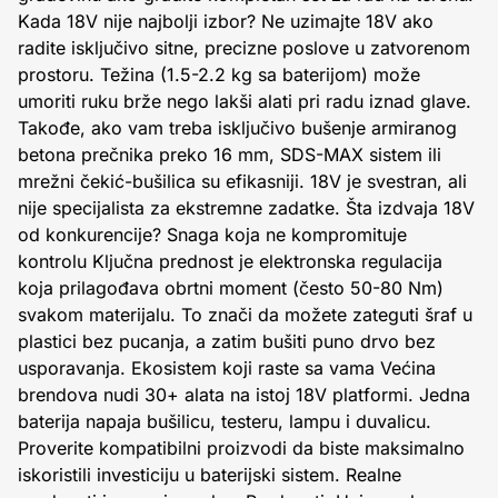
Kada 18V nije najbolji izbor? Ne uzimajte 18V ako
radite isključivo sitne, precizne poslove u zatvorenom
prostoru. Težina (1.5-2.2 kg sa baterijom) može
umoriti ruku brže nego lakši alati pri radu iznad glave.
Takođe, ako vam treba isključivo bušenje armiranog
betona prečnika preko 16 mm, SDS-MAX sistem ili
mrežni čekić-bušilica su efikasniji. 18V je svestran, ali
nije specijalista za ekstremne zadatke. Šta izdvaja 18V
od konkurencije? Snaga koja ne kompromituje
kontrolu Ključna prednost je elektronska regulacija
koja prilagođava obrtni moment (često 50-80 Nm)
svakom materijalu. To znači da možete zateguti šraf u
plastici bez pucanja, a zatim bušiti puno drvo bez
usporavanja. Ekosistem koji raste sa vama Većina
brendova nudi 30+ alata na istoj 18V platformi. Jedna
baterija napaja bušilicu, testeru, lampu i duvalicu.
Proverite kompatibilni proizvodi da biste maksimalno
iskoristili investiciju u baterijski sistem. Realne