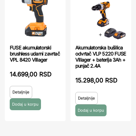
FUSE akumulatorski
Akumulatorska bušilica
brushless udarni zavrtač
odvrtač VLP 5220 FUSE
VPL 8420 Villager
Villager + baterija 3Ah +
punjač 2.4A
14.699,00 RSD
15.298,00 RSD
Detaljnije
Detaljnije