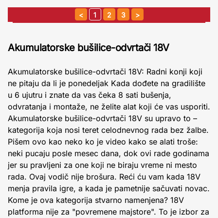
1
2
3
Akumulatorske bušilice-odvrtači 18V
Akumulatorske bušilice-odvrtači 18V: Radni konji koji
ne pitaju da li je ponedeljak Kada dođete na gradilište
u 6 ujutru i znate da vas čeka 8 sati bušenja,
odvratanja i montaže, ne želite alat koji će vas usporiti.
Akumulatorske bušilice-odvrtači 18V su upravo to –
kategorija koja nosi teret celodnevnog rada bez žalbe.
Pišem ovo kao neko ko je video kako se alati troše:
neki pucaju posle mesec dana, dok ovi rade godinama
jer su pravljeni za one koji ne biraju vreme ni mesto
rada. Ovaj vodič nije brošura. Reći ću vam kada 18V
menja pravila igre, a kada je pametnije sačuvati novac.
Kome je ova kategorija stvarno namenjena? 18V
platforma nije za "povremene majstore". To je izbor za