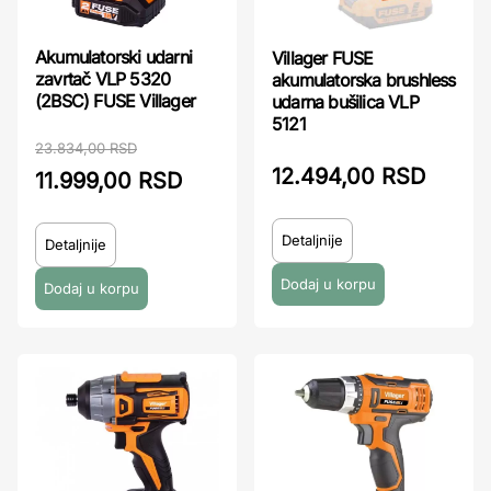
Akumulatorski udarni
Villager FUSE
zavrtač VLP 5320
akumulatorska brushless
(2BSC) FUSE Villager
udarna bušilica VLP
5121
23.834,00 RSD
12.494,00 RSD
11.999,00 RSD
Detaljnije
Detaljnije