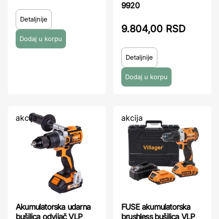
9920
Detaljnije
9.804,00 RSD
Detaljnije
akcija
akcija
Akumulatorska udarna
FUSE akumulatorska
bušilica odvijač VLP
brushless bušilica VLP