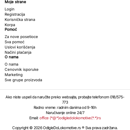
Moje strane
Login
Registracija
Korisnička strana
Korpa
Pomoć
Za nove posetioce
Sva pomoć
Uslovi korišćenja
Načini plaćanja
O nama
O nama
Cenovnik isporuke
Marketing
Sve grupe proizvoda
Ako niste uspeli da naručite preko websajta, probajte telefonom 018/575-
773
Radno vreme: radnim danima od 9-16h
Naručivanje online 24/7
Email:
office (*@*)odigledolokomotive(*.*)rs
Copyright © 2026 OdIgleDoLokomotive.rs ® Sva prava zadržana.