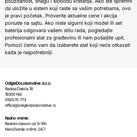
pouzdanost, snagu i slobodu kretanja. Ako ste spremni
da uložite u sistem koji raste sa vašim potrebama, ovo
je pravi početak. Proverite aktuelne cene i akcija
ponude na sajtu. Ako niste sigurni koji model ili set
baterija odgovara vašem stilu rada, pogledajte
profesionalni alat za građevinu ili nam pošaljite upit.
Pomoći ćemo vam da izaberete alat koji neće otkazati
kada je najpotrebniji.
OdIgleDoLokomotive d.o.o.
Radoja Dakića 18
18000 Niš
018/575-773
office@odigledolokomotive.rs
Radno vreme:
Radnim danom od 9-16h
Naručivanje online 24/7