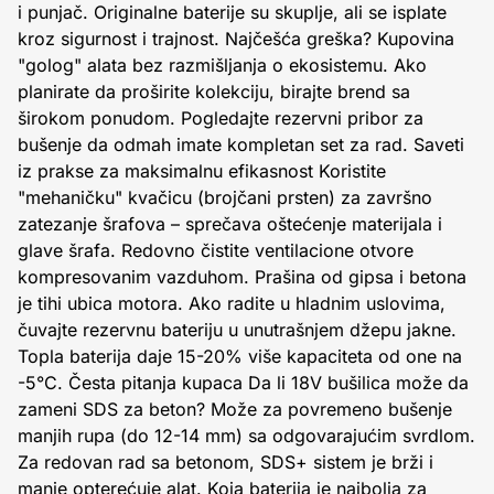
i punjač. Originalne baterije su skuplje, ali se isplate
kroz sigurnost i trajnost. Najčešća greška? Kupovina
"golog" alata bez razmišljanja o ekosistemu. Ako
planirate da proširite kolekciju, birajte brend sa
širokom ponudom. Pogledajte rezervni pribor za
bušenje da odmah imate kompletan set za rad. Saveti
iz prakse za maksimalnu efikasnost Koristite
"mehaničku" kvačicu (brojčani prsten) za završno
zatezanje šrafova – sprečava oštećenje materijala i
glave šrafa. Redovno čistite ventilacione otvore
kompresovanim vazduhom. Prašina od gipsa i betona
je tihi ubica motora. Ako radite u hladnim uslovima,
čuvajte rezervnu bateriju u unutrašnjem džepu jakne.
Topla baterija daje 15-20% više kapaciteta od one na
-5°C. Česta pitanja kupaca Da li 18V bušilica može da
zameni SDS za beton? Može za povremeno bušenje
manjih rupa (do 12-14 mm) sa odgovarajućim svrdlom.
Za redovan rad sa betonom, SDS+ sistem je brži i
manje opterećuje alat. Koja baterija je najbolja za