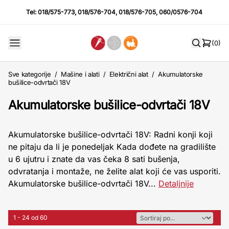
Tel:
018/575-773
,
018/576-704
,
018/576-705
,
060/0576-704
(0)
Sve kategorije
/
Mašine i alati
/
Električni alat
/
Akumulatorske
bušilice-odvrtači 18V
Akumulatorske bušilice-odvrtači 18V
Akumulatorske bušilice-odvrtači 18V: Radni konji koji
ne pitaju da li je ponedeljak Kada dođete na gradilište
u 6 ujutru i znate da vas čeka 8 sati bušenja,
odvratanja i montaže, ne želite alat koji će vas usporiti.
Akumulatorske bušilice-odvrtači 18V...
Detaljnije
1 - 24 od 60