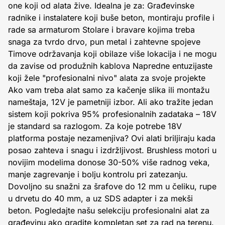
one koji od alata žive. Idealna je za: Građevinske
radnike i instalatere koji buše beton, montiraju profile i
rade sa armaturom Stolare i bravare kojima treba
snaga za tvrdo drvo, pun metal i zahtevne spojeve
Timove održavanja koji obilaze više lokacija i ne mogu
da zavise od produžnih kablova Napredne entuzijaste
koji žele "profesionalni nivo" alata za svoje projekte
Ako vam treba alat samo za kačenje slika ili montažu
nameštaja, 12V je pametniji izbor. Ali ako tražite jedan
sistem koji pokriva 95% profesionalnih zadataka – 18V
je standard sa razlogom. Za koje potrebe 18V
platforma postaje nezamenjiva? Ovi alati briljiraju kada
posao zahteva i snagu i izdržljivost. Brushless motori u
novijim modelima donose 30-50% više radnog veka,
manje zagrevanje i bolju kontrolu pri zatezanju.
Dovoljno su snažni za šrafove do 12 mm u čeliku, rupe
u drvetu do 40 mm, a uz SDS adapter i za mekši
beton. Pogledajte našu selekciju profesionalni alat za
građevinu ako gradite kompletan set za rad na terenu.