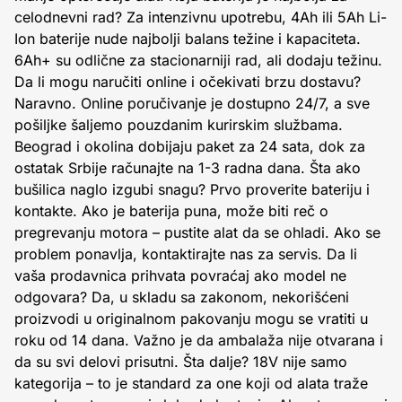
celodnevni rad? Za intenzivnu upotrebu, 4Ah ili 5Ah Li-
Ion baterije nude najbolji balans težine i kapaciteta.
6Ah+ su odlične za stacionarniji rad, ali dodaju težinu.
Da li mogu naručiti online i očekivati brzu dostavu?
Naravno. Online poručivanje je dostupno 24/7, a sve
pošiljke šaljemo pouzdanim kurirskim službama.
Beograd i okolina dobijaju paket za 24 sata, dok za
ostatak Srbije računajte na 1-3 radna dana. Šta ako
bušilica naglo izgubi snagu? Prvo proverite bateriju i
kontakte. Ako je baterija puna, može biti reč o
pregrevanju motora – pustite alat da se ohladi. Ako se
problem ponavlja, kontaktirajte nas za servis. Da li
vaša prodavnica prihvata povraćaj ako model ne
odgovara? Da, u skladu sa zakonom, nekorišćeni
proizvodi u originalnom pakovanju mogu se vratiti u
roku od 14 dana. Važno je da ambalaža nije otvarana i
da su svi delovi prisutni. Šta dalje? 18V nije samo
kategorija – to je standard za one koji od alata traže