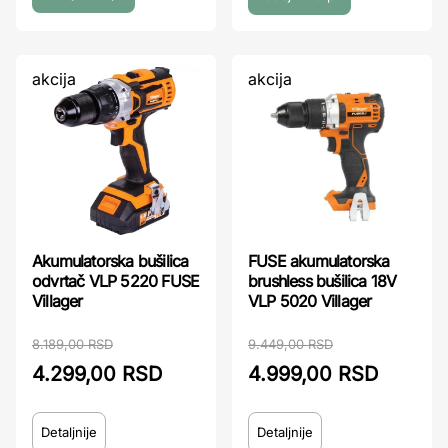
akcija
akcija
Akumulatorska bušilica
FUSE akumulatorska
odvrtač VLP 5220 FUSE
brushless bušilica 18V
Villager
VLP 5020 Villager
8.189,00 RSD
9.449,00 RSD
4.299,00 RSD
4.999,00 RSD
Detaljnije
Detaljnije