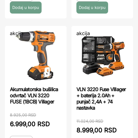
akcija
akcija
Akumulatorska bušilica
VLN 3220 Fuse Villager
odvrtač VLN 3220
+ baterija 2.0Ah +
FUSE (1BCB) Villager
punjač 2,4A + 74
nastavka
8.925,00 RSD
11.024,00 RSD
6.999,00 RSD
8.999,00 RSD