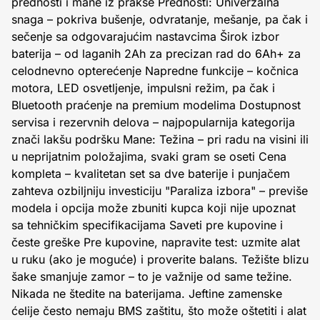
prednosti i mane iz prakse Prednosti: Univerzalna
snaga – pokriva bušenje, odvratanje, mešanje, pa čak i
sečenje sa odgovarajućim nastavcima Širok izbor
baterija – od laganih 2Ah za precizan rad do 6Ah+ za
celodnevno opterećenje Napredne funkcije – kočnica
motora, LED osvetljenje, impulsni režim, pa čak i
Bluetooth praćenje na premium modelima Dostupnost
servisa i rezervnih delova – najpopularnija kategorija
znači lakšu podršku Mane: Težina – pri radu na visini ili
u neprijatnim položajima, svaki gram se oseti Cena
kompleta – kvalitetan set sa dve baterije i punjačem
zahteva ozbiljniju investiciju "Paraliza izbora" – previše
modela i opcija može zbuniti kupca koji nije upoznat
sa tehničkim specifikacijama Saveti pre kupovine i
česte greške Pre kupovine, napravite test: uzmite alat
u ruku (ako je moguće) i proverite balans. Težište blizu
šake smanjuje zamor – to je važnije od same težine.
Nikada ne štedite na baterijama. Jeftine zamenske
ćelije često nemaju BMS zaštitu, što može oštetiti i alat