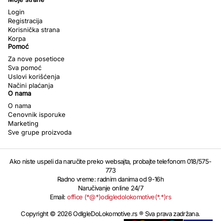
Login
Registracija
Korisnička strana
Korpa
Pomoć
Za nove posetioce
Sva pomoć
Uslovi korišćenja
Načini plaćanja
O nama
O nama
Cenovnik isporuke
Marketing
Sve grupe proizvoda
Ako niste uspeli da naručite preko websajta, probajte telefonom 018/575-
773
Radno vreme: radnim danima od 9-16h
Naručivanje online 24/7
Email:
office (*@*)odigledolokomotive(*.*)rs
Copyright © 2026 OdIgleDoLokomotive.rs ® Sva prava zadržana.