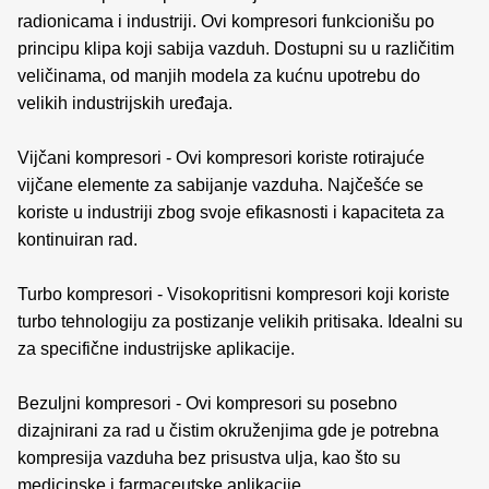
radionicama i industriji. Ovi kompresori funkcionišu po
principu klipa koji sabija vazduh. Dostupni su u različitim
veličinama, od manjih modela za kućnu upotrebu do
velikih industrijskih uređaja.
Vijčani kompresori - Ovi kompresori koriste rotirajuće
vijčane elemente za sabijanje vazduha. Najčešće se
koriste u industriji zbog svoje efikasnosti i kapaciteta za
kontinuiran rad.
Turbo kompresori - Visokopritisni kompresori koji koriste
turbo tehnologiju za postizanje velikih pritisaka. Idealni su
za specifične industrijske aplikacije.
Bezuljni kompresori - Ovi kompresori su posebno
dizajnirani za rad u čistim okruženjima gde je potrebna
kompresija vazduha bez prisustva ulja, kao što su
medicinske i farmaceutske aplikacije.