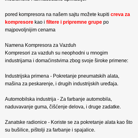
pored kompresora na našem sajtu možete kupiti
creva za
kompresore
kao i
filtere i pripremne grupe
po
majpovoljnijim cenama
Namena Kompresora za Vazduh
Kompresori za vazduh su neophodni u mnogim
industrijama i domaćinstvima zbog svoje široke primene:
Industrijska primena - Pokretanje pneumatskih alata,
mašina za peskarenje, i drugih industrijskih uređaja.
Automobilska industrija - Za farbanje automobila,
naduvavanje guma, čišćenje delova, i druge zadatke.
Zanatske radionice - Koriste se za pokretanje alata kao što
su bušilice, pištolji za farbanje i spajalice.