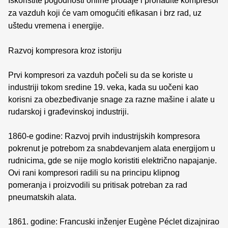
Iskoristite pogodnosti online prodaje i pronađite kompresor
za vazduh koji će vam omogućiti efikasan i brz rad, uz
uštedu vremena i energije.
Razvoj kompresora kroz istoriju
Prvi kompresori za vazduh počeli su da se koriste u
industriji tokom sredine 19. veka, kada su uočeni kao
korisni za obezbeđivanje snage za razne mašine i alate u
rudarskoj i građevinskoj industriji.
1860-e godine: Razvoj prvih industrijskih kompresora
pokrenut je potrebom za snabdevanjem alata energijom u
rudnicima, gde se nije moglo koristiti električno napajanje.
Ovi rani kompresori radili su na principu klipnog
pomeranja i proizvodili su pritisak potreban za rad
pneumatskih alata.
1861. godine: Francuski inženjer Eugène Péclet dizajnirao