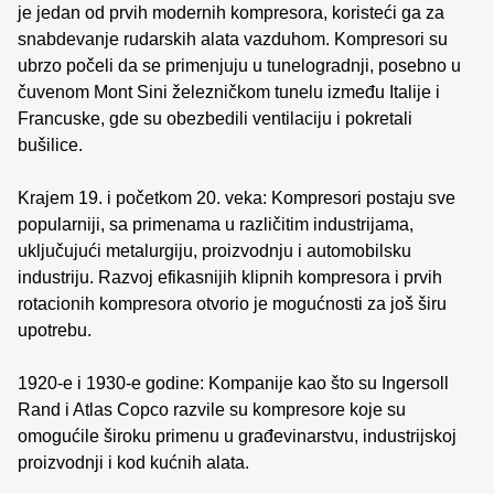
je jedan od prvih modernih kompresora, koristeći ga za
snabdevanje rudarskih alata vazduhom. Kompresori su
ubrzo počeli da se primenjuju u tunelogradnji, posebno u
čuvenom Mont Sini železničkom tunelu između Italije i
Francuske, gde su obezbedili ventilaciju i pokretali
bušilice.
Krajem 19. i početkom 20. veka: Kompresori postaju sve
popularniji, sa primenama u različitim industrijama,
uključujući metalurgiju, proizvodnju i automobilsku
industriju. Razvoj efikasnijih klipnih kompresora i prvih
rotacionih kompresora otvorio je mogućnosti za još širu
upotrebu.
1920-e i 1930-e godine: Kompanije kao što su Ingersoll
Rand i Atlas Copco razvile su kompresore koje su
omogućile široku primenu u građevinarstvu, industrijskoj
proizvodnji i kod kućnih alata.