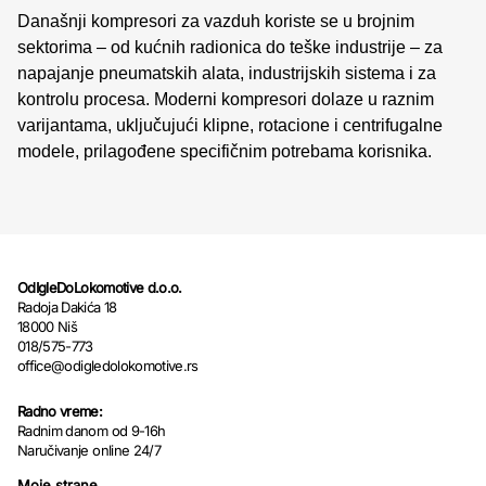
Današnji kompresori za vazduh koriste se u brojnim
sektorima – od kućnih radionica do teške industrije – za
napajanje pneumatskih alata, industrijskih sistema i za
kontrolu procesa. Moderni kompresori dolaze u raznim
varijantama, uključujući klipne, rotacione i centrifugalne
modele, prilagođene specifičnim potrebama korisnika.
OdIgleDoLokomotive d.o.o.
Radoja Dakića 18
18000 Niš
018/575-773
office@odigledolokomotive.rs
Radno vreme:
Radnim danom od 9-16h
Naručivanje online 24/7
Moje strane