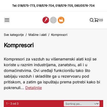
Tel:
018/575-773
,
018/576-704
,
018/576-705
,
060/0576-704
(0)
Sve kategorije
/
Mašine i alati
/
Kompresori
Kompresori
Kompresori za vazduh su višenamenski alati koji se
koriste u raznim industrijama, zanatstvu, ali i u
domaćinstvima. Ovi uređaji funkcionišu tako što
sabijaju vazduh i skladište ga u rezervoaru pod
pritiskom, a zatim ga ispuštaju prema potrebi kako bi
pokrenuli...
Detaljnije
1 - 3 od 3