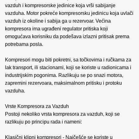
vazduh i kompresorske jedinice koja vrši sabijanje
vazduha. Motor pokreće kompresorsku jedinicu koja uvlači
vazduh iz okoline i sabija ga u rezervoar. Većina
kompresora ima ugrađeni regulator pritiska koji
omogućava korisniku da podešava izlazni pritisak prema
potrebama posla.
Kompresori mogu biti pokretni, sa točkovima i ručkama za
lak transport, ili stacionarni, koji se koriste u radionicama i
industrijskim pogonima. Razlikuju se po snazi motora,
zapremini rezervoara, maksimalnom pritisku i protoku
vazduha.
Vrste Kompresora za Vazduh
Postoji nekoliko vrsta kompresora za vazduh, koji se
razlikuju po principu rada i nameni:
Klasični klipni kompresori - Najčešće se koriste u