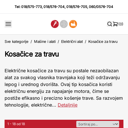
Tel:
018/575-773
,
018/576-704
,
018/576-705
,
060/0576-704
(0)
Sve kategorije
/
Mašine i alati
/
Električni alat
/
Kosačice za travu
Kosačice za travu
Električne kosačice za travu su postale nezaobilazan
alat za svakog vlasnika travnjaka koji teži održavanju
lepog i urednog dvorišta. Ovaj tip kosačica koristi
električnu energiju za napajanje motora, čime se
postiže efikasno i precizno košenje trave. Sa razvojem
tehnologije, električne...
Detaljnije
1 - 18 od 18