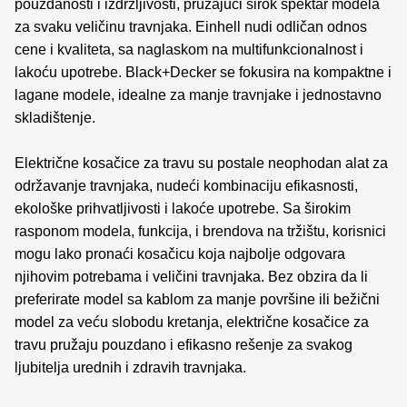
pouzdanosti i izdržljivosti, pružajući širok spektar modela
za svaku veličinu travnjaka. Einhell nudi odličan odnos
cene i kvaliteta, sa naglaskom na multifunkcionalnost i
lakoću upotrebe. Black+Decker se fokusira na kompaktne i
lagane modele, idealne za manje travnjake i jednostavno
skladištenje.
Električne kosačice za travu su postale neophodan alat za
održavanje travnjaka, nudeći kombinaciju efikasnosti,
ekološke prihvatljivosti i lakoće upotrebe. Sa širokim
rasponom modela, funkcija, i brendova na tržištu, korisnici
mogu lako pronaći kosačicu koja najbolje odgovara
njihovim potrebama i veličini travnjaka. Bez obzira da li
preferirate model sa kablom za manje površine ili bežični
model za veću slobodu kretanja, električne kosačice za
travu pružaju pouzdano i efikasno rešenje za svakog
ljubitelja urednih i zdravih travnjaka.