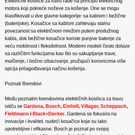
Električne kosilice za travu rade na principu električnog
motora koji pokreće noževe za košenje. One se mogu
klasifikovati u dve glavne kategorije: sa kablom i bežične
(baterijske). Kosačice sa kablom zahtevaju stalnu
povezanost sa električnom mrežom putem produžnog
kabla, dok bežične kosačice koriste punjive baterije za
veću mobilnost i fleksibilnost. Moderni modeli često dolaze
sa različitim funkcijama kao što su sakupljanje trave,
mulčenje, i bočno izbacivanje, pružajući korisnicima više
opcija prilagođavanja načinu košenja.
Poznati Brendovi
Među poznatim brendovima električnih kosilica za travu
ističu se
Gardena
,
Bosch
,
Einhell
,
Villager
,
Scheppach
,
Fieldmann
i
Black+Decker
. Gardena se fokusira na
inovacije i kvalitet, nudeći kosačice koje su lako
upotrebljive i efikasne. Bosch je poznat po svojoj