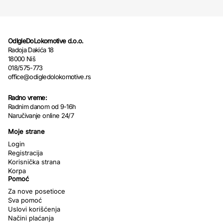
OdIgleDoLokomotive d.o.o.
Radoja Dakića 18
18000 Niš
018/575-773
office@odigledolokomotive.rs
Radno vreme:
Radnim danom od 9-16h
Naručivanje online 24/7
Moje strane
Login
Registracija
Korisnička strana
Korpa
Pomoć
Za nove posetioce
Sva pomoć
Uslovi korišćenja
Načini plaćanja