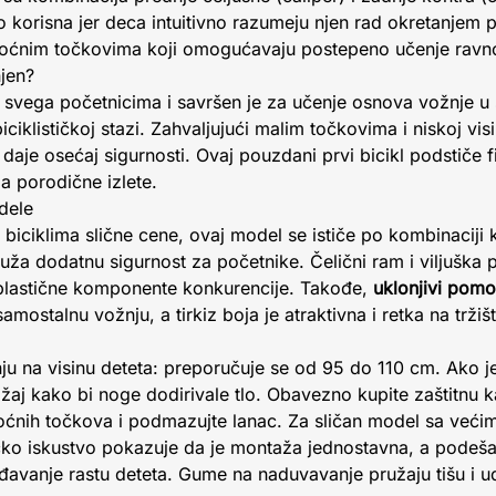
 korisna jer deca intuitivno razumeju njen rad okretanjem
moćnim točkovima koji omogućavaju postepeno učenje ravn
njen?
e svega početnicima i savršen je za učenje osnova vožnje u
biciklističkoj stazi. Zahvaljujući malim točkovima i niskoj vi
daje osećaj sigurnosti. Ovaj pouzdani prvi bicikl podstiče f
za porodične izlete.
dele
biciklima slične cene, ovaj model se ističe po kombinaciji 
ruža dodatnu sigurnost za početnike. Čelični ram i viljuška p
 plastične komponente konkurencije. Takođe,
uklonjivi pomo
ostalnu vožnju, a tirkiz boja je atraktivna i retka na tržišt
nju na visinu deteta: preporučuje se od 95 do 110 cm. Ako je
ložaj kako bi noge dodirivale tlo. Obavezno kupite zaštitnu
ćnih točkova i podmazujte lanac. Za sličan model sa veći
čko iskustvo pokazuje da je montaža jednostavna, a podešav
avanje rastu deteta. Gume na naduvavanje pružaju tišu i u