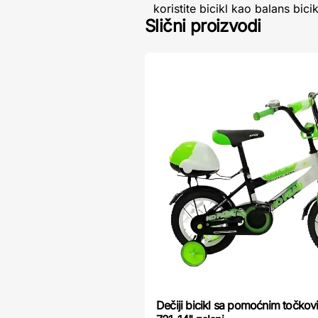
koristite bicikl kao balans bi
Slični proizvodi
Dečiji bicikl sa pomoćnim točkov