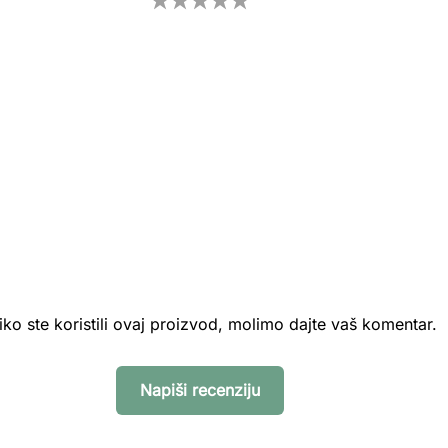
iko ste koristili ovaj proizvod, molimo dajte vaš komentar.
Napiši recenziju