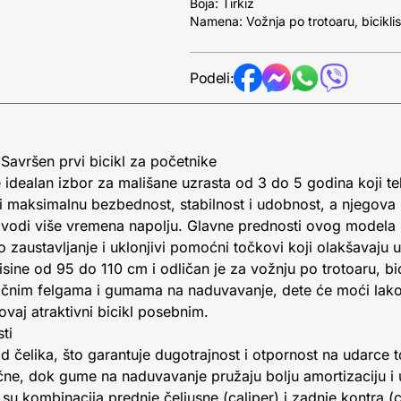
Boja: Tirkiz
Namena: Vožnja po trotoaru, biciklist
Podeli:
 Savršen prvi bicikl za početnike
 idealan izbor za mališane uzrasta od 3 do 5 godina koji t
ži maksimalnu bezbednost, stabilnost i udobnost, a njegova 
vodi više vremena napolju. Glavne prednosti ovog modela su
 zaustavljanje i uklonjivi pomoćni točkovi koji olakšavaju 
isine od 95 do 110 cm i odličan je za vožnju po trotoaru, bicik
ličnim felgama i gumama na naduvavanje, dete će moći lako 
 ovaj atraktivni bicikl posebnim.
ti
 od čelika, što garantuje dugotrajnost i otpornost na udarc
ične, dok gume na naduvavanje pružaju bolju amortizaciju i
 kombinacija prednje čeljusne (caliper) i zadnje kontra (c