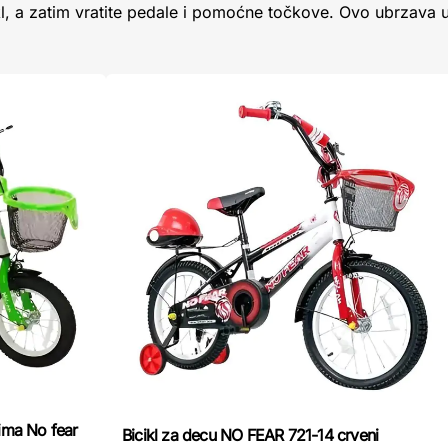
cikl, a zatim vratite pedale i pomoćne točkove. Ovo ubrzava 
ima No fear
Bicikl za decu NO FEAR 721-14 crveni