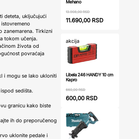
Mehano
13.908,00 RSD
 deteta, uključujući
11.690,00 RSD
a istovremeno
o zanemarena. Tirkizni
da tokom učenja.
akcija
načinom života od
gućnost povraćaja
Libela 246 HANDY 10 cm
 i mogu se lako ukloniti
Kapro
660,00 RSD
ispod sedišta.
600,00 RSD
ovu granicu kako biste
akcija
ajte ih do preporučenog
rvo uklonite pedale i