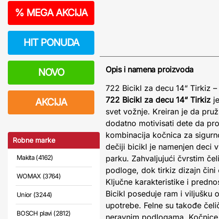
%
MEGA AKCIJA
HIT PONUDA
Opis i namena proizvoda
NOVO
722 Bicikl za decu 14“ Tirkiz –
722 Bicikl za decu 14“ Tirkiz
je
AKCIJA
svet vožnje. Kreiran je da pru
dodatno motivisati dete da pro
kombinacija kočnica za sigurno
Robne marke
dečiji bicikl je namenjen deci v
Makita (4162)
parku. Zahvaljujući čvrstim če
podloge, dok tirkiz dizajn čini
WOMAX (3764)
Ključne karakteristike i prednos
Bicikl poseduje ram i viljušku
Unior (3244)
upotrebe. Felne su takođe čel
BOSCH plavi (2812)
neravnim podlogama. Kočnice su