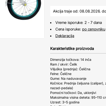
Akcija traje od: 08.08.2026.
d
Vreme isporuke: 2 - 7 dana
Cena isporuke:
po cenovniku
Deklaracija
Karakteristike proizvoda
Dimenzija točkova: 14 inča
Ram / okvir: Čelik
Viljuška (prednja): Čelična
Felne: Čelične
Gume: Na naduvavanje
Kočnice: Prednja čeljusna (caliper), 
nazad-pedala)
Pomoćni točkovi: Da, uklonjivi
Maksimalna visina deteta: 95–110 
Uzrast: 3–5 godina