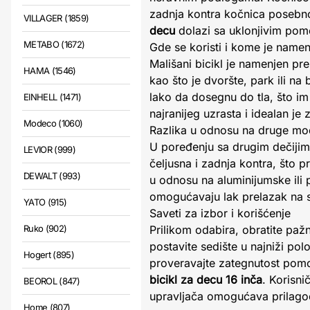
zadnja kontra kočnica posebno
VILLAGER (1859)
decu
dolazi sa uklonjivim po
METABO (1672)
Gde se koristi i kome je name
Mališani bicikl je namenjen pr
HAMA (1546)
kao što je dvoršte, park ili na 
lako da dosegnu do tla, što im 
EINHELL (1471)
najranijeg uzrasta i idealan je 
Modeco (1060)
Razlika u odnosu na druge mo
U poređenju sa drugim dečijim 
LEVIOR (999)
čeljusna i zadnja kontra, što p
DEWALT (993)
u odnosu na aluminijumske ili
omogućavaju lak prelazak na sam
YATO (915)
Saveti za izbor i korišćenje
Ruko (902)
Prilikom odabira, obratite paž
postavite sedište u najniži po
Hogert (895)
proveravajte zategnutost pomo
bicikl za decu 16 inča
. Korisni
BEOROL (847)
upravljača omogućava prilagođ
Home (807)