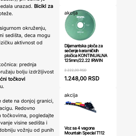
 pedala unazad.
Bicikl za
akcija
oteže.
 sigurnom okruženju,
sini sedišta, deca mogu
izičku aktivnost od
Dijamantska ploča za
sečenje keramičkih
pločica KONTINUALNA
125mm/22.22 IRWIN
kočnica: prednja
2.222,00 RSD
ružaju bolju izdržljivost
1.248,00 RSD
ćni točkovi
u.
akcija
 dete na donjoj granici,
 kacigu. Redovno
m točkovima, pogledajte
anje visine sedišta i
Voz sa 4 vagona
dobniju vožnju od punih
Mountain Special T112