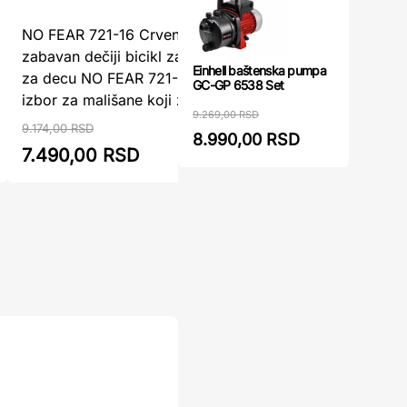
NO FEAR 721-16 Crveni - Siguran i
Bicikl za
zabavan dečiji bicikl za početnikeBicikl
– Savršen
Einhell baštenska pumpa
za decu NO FEAR 721-16 crveni je idealan
za decu 
GC-GP 6538 Set
izbor za mališane koji žele da sav ...
idealan pr
9.269,00 RSD
9.174,00 RSD
9.032,00 R
8.990,00 RSD
7.490,00 RSD
7.490,