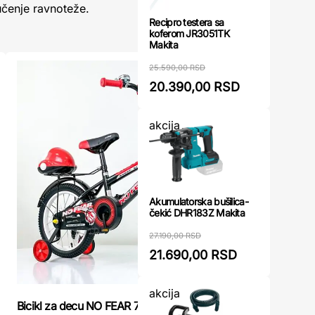
učenje ravnoteže.
Recipro testera sa
koferom JR3051TK
Makita
25.590,00 RSD
20.390,00 RSD
akcija
Akumulatorska bušilica-
čekić DHR183Z Makita
27.190,00 RSD
21.690,00 RSD
akcija
Bicikl za decu NO FEAR 721-16 crveni
Bicikl za 