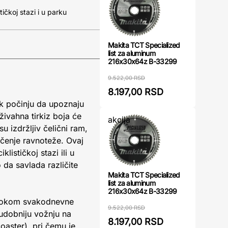
ičkoj stazi i u parku
Makita TCT Specialized
list za aluminum
216x30x64z B-33299
9.522,00 RSD
8.197,00 RSD
ek počinju da upoznaju
živahna tirkiz boja će
akcija
 izdržljiv čelični ram,
učenje ravnoteže. Ovaj
lističkoj stazi ili u
da savlada različite
Makita TCT Specialized
list za aluminum
216x30x64z B-33299
e tokom svakodnevne
9.522,00 RSD
 udobniju vožnju na
8.197,00 RSD
oaster), pri čemu je