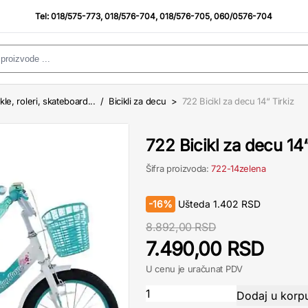
Tel:
018/575-773
,
018/576-704
,
018/576-705
,
060/0576-704
ikle, roleri, skateboard...
/
Bicikli za decu
>
722 Bicikl za decu 14“ Tirkiz
722 Bicikl za decu 14“
Šifra proizvoda:
722-14zelena
-
16%
Ušteda
1.402
RSD
8.892,00 RSD
7.490,00 RSD
U cenu je uračunat PDV