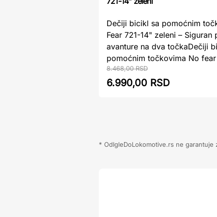
721-14" zeleni
Dečiji bicikl sa pomoćnim to
Fear 721-14" zeleni – Siguran
avanture na dva točkaDečiji bi
pomoćnim točkovima No fear 7
8.468,00 RSD
6.990,00 RSD
* OdIgleDoLokomotive.rs ne garantuje za