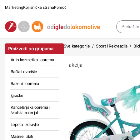
Marketing
Korisnička strana
Pomoć
Sve kategorije
/
Sport i Rekreacija
/
Bic
Proizvodi po grupama
Auto kozmetika i oprema
akcija
Bašta i dvorište
Bazeni i oprema
Igračke
Kancelarijska oprema i
školski materijal
Lepota i zdravlje
Mašine i alati