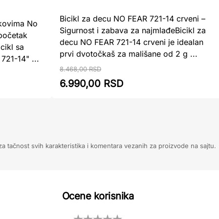
Bicikl za decu NO FEAR 721-14 crveni –
čkovima No
Sigurnost i zabava za najmlađeBicikl za
 početak
decu NO FEAR 721-14 crveni je idealan
cikl sa
prvi dvotočkaš za mališane od 2 g ...
21-14" ...
8.468,00 RSD
6.990,00 RSD
 tačnost svih karakteristika i komentara vezanih za proizvode na sajtu.
Ocene korisnika