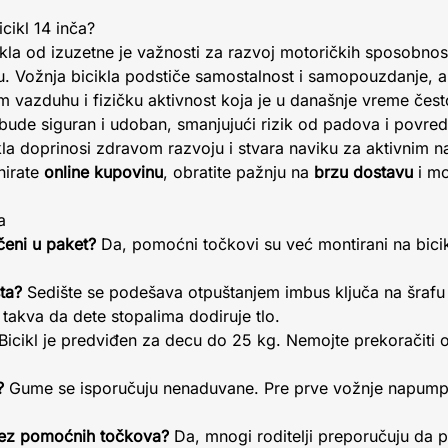
icikl 14 inča?
la od izuzetne je važnosti za razvoj motoričkih sposobnosti
gu. Vožnja bicikla podstiče samostalnost i samopouzdanje, 
azduhu i fizičku aktivnost koja je u današnje vreme čest
a bude siguran i udoban, smanjujući rizik od padova i povre
la doprinosi zdravom razvoju i stvara naviku za aktivnim 
nirate
online kupovinu
, obratite pažnju na
brzu dostavu
i mo
a
čeni u paket?
Da, pomoćni točkovi su već montirani na bicikl
ta?
Sedište se podešava otpuštanjem imbus ključa na šrafu 
takva da dete stopalima dodiruje tlo.
Bicikl je predviđen za decu do 25 kg. Nemojte prekoračiti 
?
Gume se isporučuju nenaduvane. Pre prve vožnje napump
 bez pomoćnih točkova?
Da, mnogi roditelji preporučuju da p