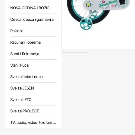
NOVA GODINA I BOŽIĆ
Odeća, obuća i galanterija
Pokloni
Računari i oprema
Sport i Rekreacija
Stan i kuća
Sve za bebe i decu
Sve za JESEN
Sve za LETO
Sve za PROLEĆE
TV, audio, video, telefoni ...