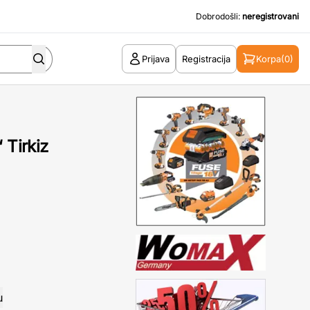
Dobrodošli:
neregistrovani
Prijava
Registracija
Korpa
(0)
 Tirkiz