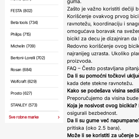
guma.
Zašto je važno koristiti dečiji b
FESTA (802)
Korišćenje ovakvog prvog bicik
Beta tools (734)
ravnotežu, koordinaciju i sna
omogućava boravak na svežem v
Philips (715)
bicikl za decu je dizajniran d
Redovno korišćenje ovog bicik
Michelin (709)
najranijeg uzrasta. Ukoliko pla
Bertoni-Lorelli (702)
proizvoda.
FAQ – Često postavljana pitanj
Rosan (684)
Da li su pomoćni točkovi uklju
Wolfcraft (629)
kada dete stekne ravnotežu.
Kako se podešava visina sediš
Prosto (627)
Preporučujemo da visina bude 
STANLEY (573)
Koja je nosivost ovog bicikla?
osigurali bezbednost.
Sve robne marke
Da li su gume već napumpane
pritiska (oko 2.5 bara).
Može li se koristiti za učenje