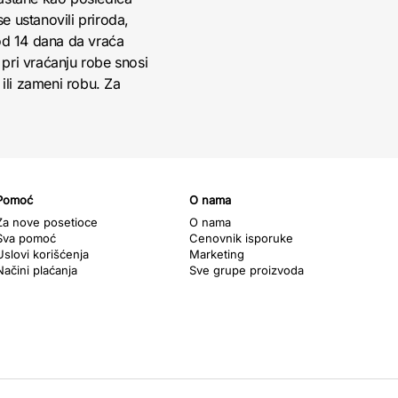
 ustanovili priroda,
 od 14 dana da vraća
pri vraćanju robe snosi
ili zameni robu. Za
Pomoć
O nama
Za nove posetioce
O nama
Sva pomoć
Cenovnik isporuke
Uslovi korišćenja
Marketing
Načini plaćanja
Sve grupe proizvoda