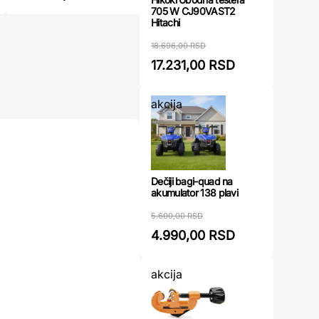
705 W CJ90VAST2
Hitachi
18.696,00 RSD
17.231,00 RSD
akcija
Dečiji bagi-quad na
akumulator 138 plavi
5.600,00 RSD
4.990,00 RSD
akcija