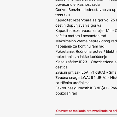
povećanu efikasnost rada
Gorivo: Benzin - Jednostavno za u
trenutku
Kapacitet rezervoara za gorivo: 25 
čestih dopunjavanja goriva
Kapacitet rezervoara za ulje: 1.1 l 
zaštitu motora i nesmetan rad
Maksimalno vreme neprekidnog rada:
napajanje za kontinuirani rad
Pokretanje: Ručno na potez / Elektri
pokretanja za lakše korišćenje
Klasa zaštite: IP23 - Obezbeđena zaš
čestica
Zvučni pritisak LpA: 71 dB(A) - Sma
Zvučna snaga LWA: 94 dB(A) - Nisk
sa sličnim uređajima
Faktor nesigurnosti: K 3 dB(A) - P
pouzdan rad
Obavestite me kada proizvod bude na sn