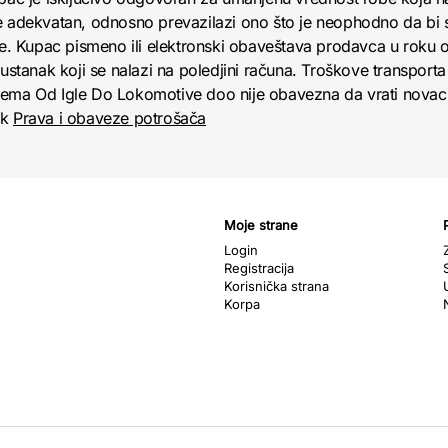
e adekvatan, odnosno prevazilazi ono što je neophodno da bi se
obe. Kupac pismeno ili elektronski obaveštava prodavca u roku
anak koji se nalazi na poledjini računa. Troškove transporta 
jema Od Igle Do Lokomotive doo nije obavezna da vrati novac 
nk
Prava i obaveze potrošača
Moje strane
Login
Registracija
Korisnička strana
Korpa