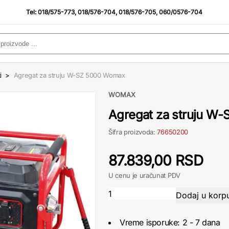
Tel:
018/575-773
,
018/576-704
,
018/576-705
,
060/0576-704
i
>
Agregat za struju W-SZ 5000 Womax
WOMAX
Agregat za struju W
Šifra proizvoda:
76650200
87.839,00 RSD
U cenu je uračunat PDV
Vreme isporuke: 2 - 7 dana