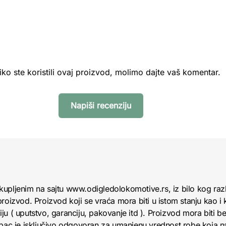
iko ste koristili ovaj proizvod, molimo dajte vaš komentar.
Napiši recenziju
kupljenim na sajtu www.odigledolokomotive.rs, iz bilo kog raz
roizvod. Proizvod koji se vraća mora biti u istom stanju kao i 
u ( uputstvo, garanciju, pakovanje itd ). Proizvod mora biti bez
upac je isključivo odgovoran za umanjenu vrednost robe koja 