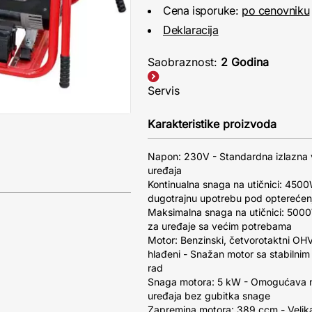
Cena isporuke:
po cenovniku
Deklaracija
Saobraznost:
2 Godina
Servis
Karakteristike proizvoda
Napon: 230V - Standardna izlazna v
uređaja
Kontinualna snaga na utičnici: 4500
dugotrajnu upotrebu pod optereće
Maksimalna snaga na utičnici: 500
za uređaje sa većim potrebama
Motor: Benzinski, četvorotaktni OHV
hlađeni - Snažan motor sa stabilni
rad
Snaga motora: 5 kW - Omogućava napa
uređaja bez gubitka snage
Zapremina motora: 389 ccm - Velika