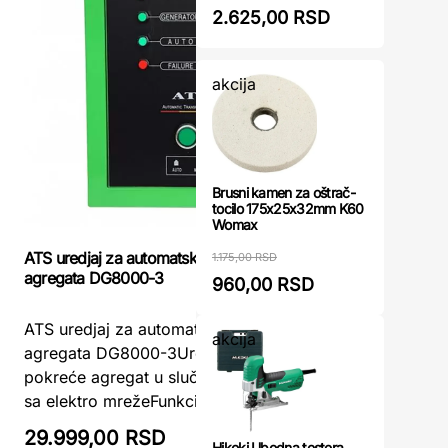
2.625,00 RSD
akcija
Brusni kamen za oštrač-
tocilo 175x25x32mm K60
Womax
ATS uredjaj za automatsko pokretanje
1.175,00 RSD
FIELDMANN
agregata DG8000-3
960,00 RSD
Fieldmann
ATS uredjaj za automatsko pokretanje
akcija
Energije 
agregata DG8000-3Uredjaj automatski
2300-B be
pokreće agregat u slučaju nestanka struje
predstavlj
sa elektro mrežeFunkcijeSTANDBY rež ...
29.999,00 RSD
31.105,
Hikoki Ubodna testera