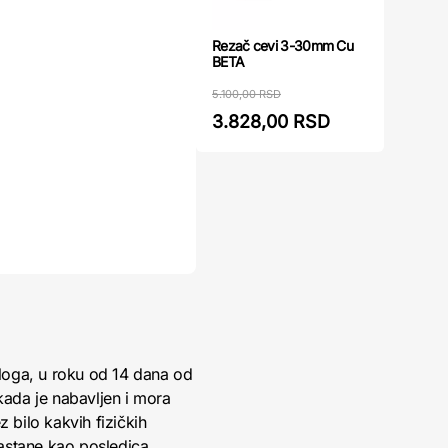
Rezač cevi 3-30mm Cu
BETA
5.100,00 RSD
3.828,00 RSD
loga, u roku od 14 dana od
kada je nabavljen i mora
 bilo kakvih fizičkih
nastane kao posledica