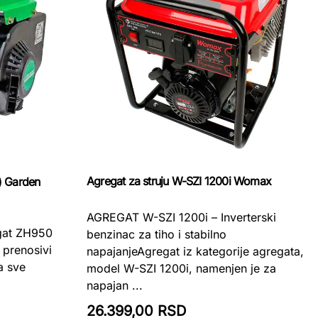
Agregat za struju W-SZI 1200i Womax
) Garden
AGREGAT W-SZI 1200i – Inverterski
gat ZH950
benzinac za tiho i stabilno
 prenosivi
napajanjeAgregat iz kategorije agregata,
a sve
model W-SZI 1200i, namenjen je za
napajan ...
26.399,00 RSD