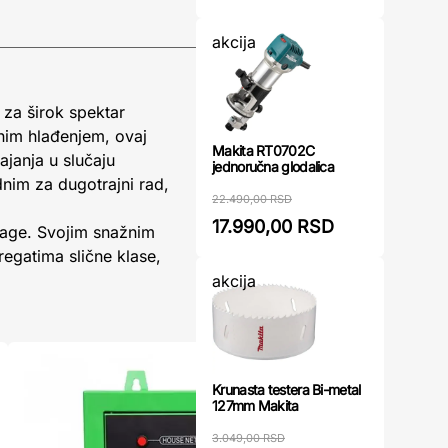
akcija
 za širok spektar
nim hlađenjem, ovaj
Makita RT0702C
ajanja u slučaju
jednoručna glodalica
dnim za dugotrajni rad,
22.490,00 RSD
17.990,00 RSD
nage. Svojim snažnim
egatima slične klase,
akcija
Krunasta testera Bi-metal
127mm Makita
3.049,00 RSD