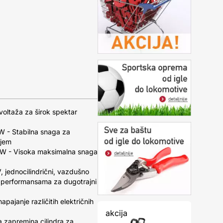
oltaža za širok spektar
W - Stabilna snaga za
njem
0W - Visoka maksimalna snaga
, jednocilindrični, vazdušno
m performansama za dugotrajni
janje različitih električnih
akcija
 zapremina cilindra za