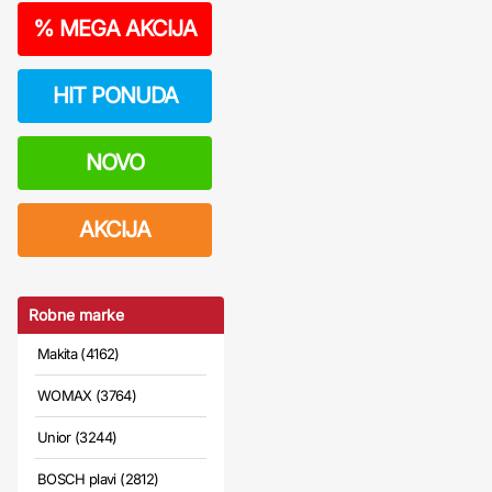
%
MEGA AKCIJA
HIT PONUDA
NOVO
AKCIJA
Robne marke
Makita (4162)
WOMAX (3764)
Unior (3244)
BOSCH plavi (2812)