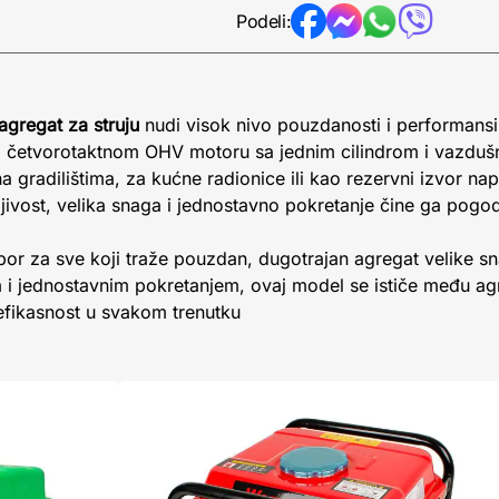
Podeli:
gregat za struju
nudi visok nivo pouzdanosti i performansi
m četvorotaktnom OHV motoru sa jednim cilindrom i vazduš
 gradilištima, za kućne radionice ili kao rezervni izvor nap
ljivost, velika snaga i jednostavno pokretanje čine ga pogo
r za sve koji traže pouzdan, dugotrajan agregat velike s
i jednostavnim pokretanjem, ovaj model se ističe među agr
efikasnost u svakom trenutku