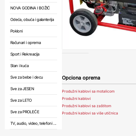
NOVA GODINA I BOŽIĆ
Odeća, obuća i galanterija
Pokloni
Računari i oprema
Sport i Rekreacija
Stan i kuća
Opciona oprema
Sve za bebe i decu
Sve za JESEN
Produžni kablovi sa motalicom
Produžni kablovi
Sve za LETO
Produžni kablovi sa zaštitom
Sve za PROLEĆE
Produžni kablovi sa više utičnica
TV, audio, video, telefoni ...