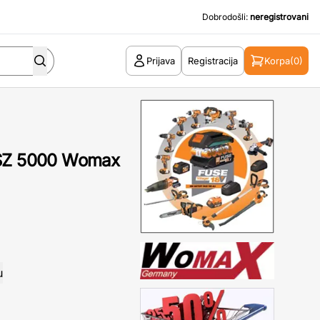
Dobrodošli:
neregistrovani
Prijava
Registracija
Korpa
(0)
-SZ 5000 Womax