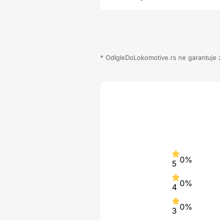
* OdIgleDoLokomotive.rs ne garantuje za
0%
5
0%
4
0%
3