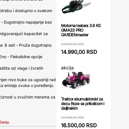
potrebu i dostupno u svakom
l - Dugotrajno napajanje bez
Motorna testera 3.9 KS
GMA33 PRO
- Odgovarajući kapacitet za
GARDENmaster
24.990,00 RSD
 8 sati - Pruža dugotrajno
14.990,00 RSD
čno - Fleksibilne opcije
akcija
tita od vlage i čvrstih
njen nivo buke za ugodniji rad
a emisija zvuka u poređenju
reciznost u zvučnim merama za
Traktor akumulatorski za
decu Roze sa prikolicom i
daljinskim
22.808,00 RSD
iženju
16.500,00 RSD