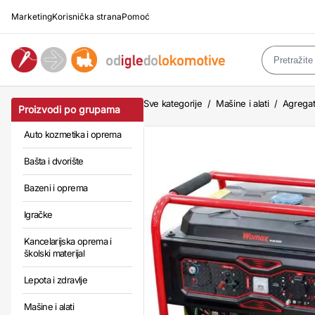
Marketing
Korisnička strana
Pomoć
Sve kategorije
/
Mašine i alati
/
Agregat
Proizvodi po grupama
Auto kozmetika i oprema
Bašta i dvorište
Bazeni i oprema
Igračke
Kancelarijska oprema i
školski materijal
Lepota i zdravlje
Mašine i alati