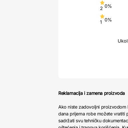
0%
2
0%
1
Ukol
Reklamacija i zamena proizvoda
Ako niste zadovoljni proizvodom 
dana prijema robe možete vratiti p
sadržati svu tehničku dokumentacij
oštećenja i tragova korišćenja. K