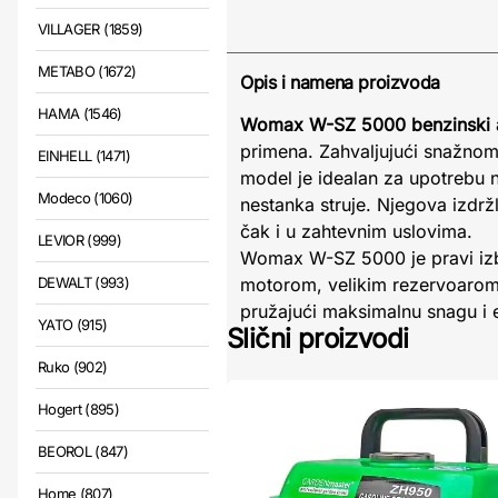
VILLAGER (1859)
METABO (1672)
Opis i namena proizvoda
HAMA (1546)
Womax W-SZ 5000 benzinski a
primena. Zahvaljujući snažno
EINHELL (1471)
model je idealan za upotrebu na
Modeco (1060)
nestanka struje. Njegova izdrž
čak i u zahtevnim uslovima.
LEVIOR (999)
Womax W-SZ 5000 je pravi izbo
DEWALT (993)
motorom, velikim rezervoarom 
pružajući maksimalnu snagu i 
YATO (915)
Slični proizvodi
Ruko (902)
Hogert (895)
BEOROL (847)
Home (807)