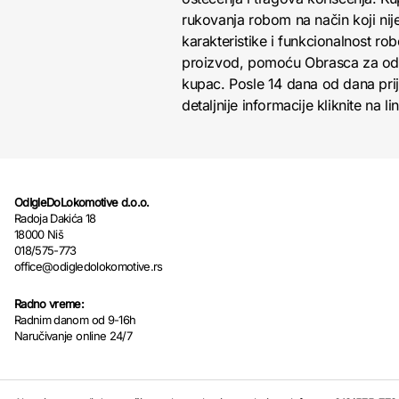
rukovanja robom na način koji nij
karakteristike i funkcionalnost r
proizvod, pomoću Obrasca za odust
kupac. Posle 14 dana od dana pri
detaljnije informacije kliknite na li
OdIgleDoLokomotive d.o.o.
Radoja Dakića 18
18000 Niš
018/575-773
office@odigledolokomotive.rs
Radno vreme:
Radnim danom od 9-16h
Naručivanje online 24/7