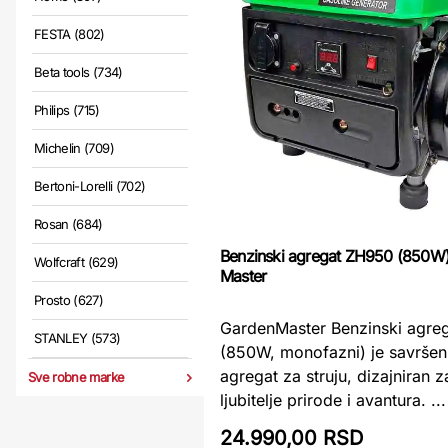
FESTA (802)
Beta tools (734)
Philips (715)
Michelin (709)
Bertoni-Lorelli (702)
Rosan (684)
Benzinski agregat ZH950 (850W
Wolfcraft (629)
Master
Prosto (627)
GardenMaster Benzinski agre
STANLEY (573)
(850W, monofazni) je savršen
agregat za struju, dizajniran z
Sve robne marke
ljubitelje prirode i avantura. ...
24.990,00 RSD