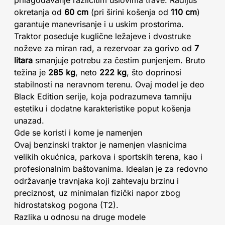
okretanja od
60 cm
(pri širini košenja od
110 cm
)
garantuje manevrisanje i u uskim prostorima.
Traktor poseduje kuglične ležajeve i dvostruke
noževe za miran rad, a rezervoar za gorivo od
7
litara
smanjuje potrebu za čestim punjenjem. Bruto
težina je
285 kg
, neto
222 kg
, što doprinosi
stabilnosti na neravnom terenu. Ovaj model je deo
Black Edition serije, koja podrazumeva tamniju
estetiku i dodatne karakteristike poput košenja
unazad.
Gde se koristi i kome je namenjen
Ovaj benzinski traktor je namenjen vlasnicima
velikih okućnica, parkova i sportskih terena, kao i
profesionalnim baštovanima. Idealan je za redovno
održavanje travnjaka koji zahtevaju brzinu i
preciznost, uz minimalan fizički napor zbog
hidrostatskog pogona (T2).
Razlika u odnosu na druge modele