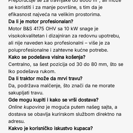
se koristiti i za manje površine, s tim da je
efikasnost najveća na velikim prostorima.
Da li je motor profesionalan?
Motor B&S 4175 OHV sa 10 kW snage je
visokokvalitetan i dizajniran za redovnu upotrebu,
ali nije naveden kao profesionalni – više je za
poluprofesionalne i zahtevne kućne potrebe.
Kako se podešava visina košenja?
Centralno, sa šest pozicija od 30 do 80 mm, što se
lko podešava rukom.
Da li traktor može da mrvi travu?
Da, podržava malčenje, što znači da ne morate
sakupljati travu.
Gde mogu kupiti i kako se vrši dostava?
Online kupovina
je moguća putem našeg sajta, a
dostava se obavlja kurirskom službom direktno na
adresu.
Kakvo je korisničko iskustvo kupaca?