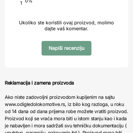
0%
1
Ukoliko ste koristili ovaj proizvod, molimo
dajte vaš komentar.
Napiši recenziju
Reklamacija i zamena proizvoda
Ako niste zadovoljni proizvodom kupljenim na sajtu
www.odigledolokomotive.rs, iz bilo kog razloga, u roku
od 14 dana od dana prijema robe možete vratiti proizvod.
Proizvod koji se vraća mora biti u istom stanju kao i kada
je nabavljen i mora sadržati svu tehničku dokumentaciju (
uputstvo, garanciju, pakovanje itd ). Proizvod mora biti