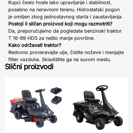
Kupci često hvale lako upravljanje i stabilnost,
posebno na neravnom terenu. Hidrostatski pogon
je omiljen zbog jednostavnog starta i zaustavljanja.
Postoji li sličan proizvod koji mogu razmotriti?
Da, preporučujemo da pogledate benzinski traktor
T 16-99 HDS za nešto manje površine.
Kako održavati traktor?
Redovno proveravajte ulje, čistite noževe i menjajte
filter vazduha. Skladištite ga na suvom mestu.
Slični proizvodi