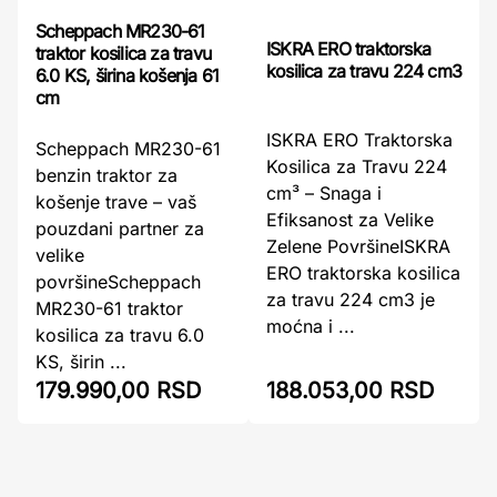
Scheppach MR230-61
ISKRA ERO traktorska
traktor kosilica za travu
kosilica za travu 224 cm3
6.0 KS, širina košenja 61
cm
ISKRA ERO Traktorska
Scheppach MR230-61
Kosilica za Travu 224
benzin traktor za
cm³ – Snaga i
košenje trave – vaš
Efiksanost za Velike
pouzdani partner za
Zelene PovršineISKRA
velike
ERO traktorska kosilica
površineScheppach
za travu 224 cm3 je
MR230-61 traktor
moćna i ...
kosilica za travu 6.0
KS, širin ...
179.990,00 RSD
188.053,00 RSD