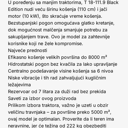
U poređenju sa manjim traktorima, T 18-111.9 Black
Edition nudi veću širinu košenja (110 cm) i jači
motor (10 kW), što skraćuje vreme košenja.
Bezstupanjski pogon omogućava glatko kretanje,
dok mogućnost malčenja smanjuje potrebu za
sakupljanjem trave. Ovo je model za zahtevnije
korisnike koji ne žele kompromise.
Najveće prednosti
Efikasno košenje velikih površina do 8000 m²
Hidrostatski pogon bez kvačila za lako upravljanje
Centralno podešavanje visine košenja sa 6 nivoa
Niske vibracije i tih rad zahvaljujući kugličnim
ležajevima
Rezervoar od 7 litara za duži rad bez prekida
Saveti za izbor ovog proizvoda
Prilikom izbora traktora, važno je uzeti u obzir
veličinu travnjaka – za površine preko 5000 m²,
ovaj model je optimalan. Proverite da li teren ima
neravnine, jer će težina od 222 kg obezbediti