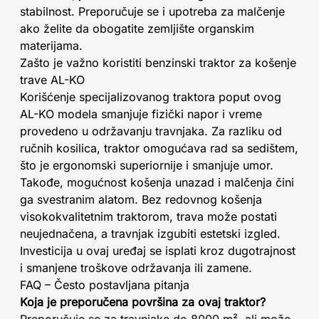
stabilnost. Preporučuje se i upotreba za malčenje
ako želite da obogatite zemljište organskim
materijama.
Zašto je važno koristiti benzinski traktor za košenje
trave AL-KO
Korišćenje specijalizovanog traktora poput ovog
AL-KO modela smanjuje fizički napor i vreme
provedeno u održavanju travnjaka. Za razliku od
ručnih kosilica, traktor omogućava rad sa sedištem,
što je ergonomski superiornije i smanjuje umor.
Takođe, mogućnost košenja unazad i malčenja čini
ga svestranim alatom. Bez redovnog košenja
visokokvalitetnim traktorom, trava može postati
neujednačena, a travnjak izgubiti estetski izgled.
Investicija u ovaj uređaj se isplati kroz dugotrajnost
i smanjene troškove održavanja ili zamene.
FAQ – Često postavljana pitanja
Koja je preporučena površina za ovaj traktor?
Preporučuje se za travnjake do 8000 m², ali može