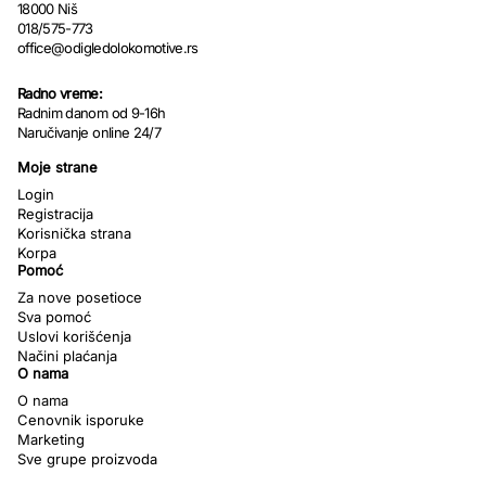
18000 Niš
018/575-773
office@odigledolokomotive.rs
Radno vreme:
Radnim danom od 9-16h
Naručivanje online 24/7
Moje strane
Login
Registracija
Korisnička strana
Korpa
Pomoć
Za nove posetioce
Sva pomoć
Uslovi korišćenja
Načini plaćanja
O nama
O nama
Cenovnik isporuke
Marketing
Sve grupe proizvoda