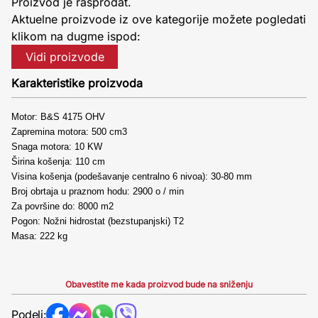
Proizvod je rasprodat.
Aktuelne proizvode iz ove kategorije možete pogledati
klikom na dugme ispod:
Vidi proizvode
Karakteristike proizvoda
Motor: B&S 4175 OHV
Zapremina motora: 500 cm3
Snaga motora: 10 KW
Širina košenja: 110 cm
Visina košenja (podešavanje centralno 6 nivoa): 30-80 mm
Broj obrtaja u praznom hodu: 2900 o / min
Za površine do: 8000 m2
Pogon: Nožni hidrostat (bezstupanjski) T2
Masa: 222 kg
Obavestite me kada proizvod bude na sniženju
Podeli: