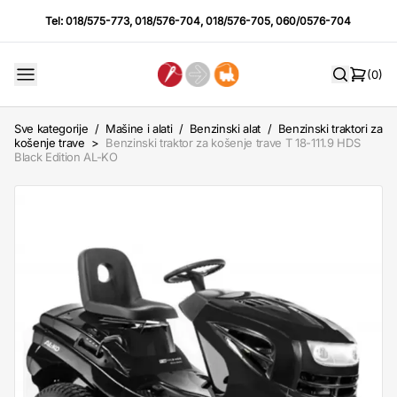
Tel:
018/575-773
,
018/576-704
,
018/576-705
,
060/0576-704
(0)
Sve kategorije
/
Mašine i alati
/
Benzinski alat
/
Benzinski traktori za
košenje trave
>
Benzinski traktor za košenje trave T 18-111.9 HDS
Black Edition AL-KO