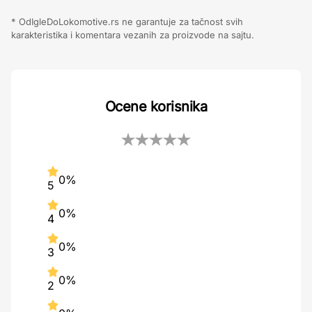
* OdIgleDoLokomotive.rs ne garantuje za tačnost svih
karakteristika i komentara vezanih za proizvode na sajtu.
Ocene korisnika
0%
5
0%
4
0%
3
0%
2