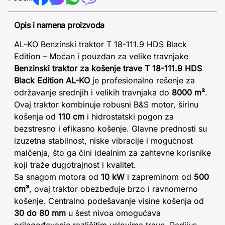
Opis i namena proizvoda
AL-KO Benzinski traktor T 18-111.9 HDS Black
Edition – Moćan i pouzdan za velike travnjake
Benzinski traktor za košenje trave T 18-111.9 HDS
Black Edition AL-KO
je profesionalno rešenje za
održavanje srednjih i velikih travnjaka do
8000 m²
.
Ovaj traktor kombinuje robusni B&S motor, širinu
košenja od
110 cm
i hidrostatski pogon za
bezstresno i efikasno košenje. Glavne prednosti su
izuzetna stabilnost, niske vibracije i mogućnost
malčenja, što ga čini idealnim za zahtevne korisnike
koji traže dugotrajnost i kvalitet.
Sa snagom motora od
10 kW
i zapreminom od
500
cm³
, ovaj traktor obezbeđuje brzo i ravnomerno
košenje. Centralno podešavanje visine košenja od
30 do 80 mm
u šest nivoa omogućava
prilagođavanje različitim uslovima trave. Radijus