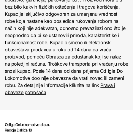
bez bilo kakvih fizičkih oštećenja i tragova korišćenja.
Kupac je isključivo odgovoran za umanjenu vrednost
robe koja nastane kao posledica rukovanja robom na
način koji nije adekvatan, odnosno prevazilazi ono što je
neophodno da bi se ustanovili priroda, karakteristike i
funkcionalnost robe. Kupac pismeno ili elektronski
obaveštava prodavca u roku od 14 dana da vraća
proizvod, pomoću Obrasca za odustanak koji se nalazi
na poledjini računa. Troškove transporta pri vraćanju robe
snosi kupac. Posle 14 dana od dana prijema Od Igle Do
Lokomotive doo nije obavezna da vrati novac ili zameni
robu. Za detaljnije informacije kliknite na link
Prava i
obaveze potrošača
OdIgleDoLokomotive d.o.o.
Radoja Dakića 18