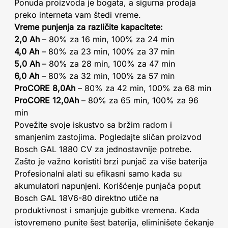
Ponuda proizvoda je bogata, a sigurna prodaja
preko interneta vam štedi vreme.
Vreme punjenja za različite kapacitete:
2,0 Ah
– 80% za 16 min, 100% za 24 min
4,0 Ah
– 80% za 23 min, 100% za 37 min
5,0 Ah
– 80% za 28 min, 100% za 47 min
6,0 Ah
– 80% za 32 min, 100% za 57 min
ProCORE 8,0Ah
– 80% za 42 min, 100% za 68 min
ProCORE 12,0Ah
– 80% za 65 min, 100% za 96
min
Povežite svoje iskustvo sa bržim radom i
smanjenim zastojima. Pogledajte sličan proizvod
Bosch GAL 1880 CV za jednostavnije potrebe.
Zašto je važno koristiti brzi punjač za više baterija
Profesionalni alati su efikasni samo kada su
akumulatori napunjeni. Korišćenje punjača poput
Bosch GAL 18V6-80 direktno utiče na
produktivnost i smanjuje gubitke vremena. Kada
istovremeno punite šest baterija, eliminišete čekanje