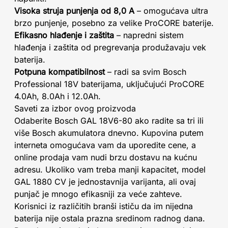
Visoka struja punjenja od 8,0 A
– omogućava ultra
brzo punjenje, posebno za velike ProCORE baterije.
Efikasno hlađenje i zaštita
– napredni sistem
hlađenja i zaštita od pregrevanja produžavaju vek
baterija.
Potpuna kompatibilnost
– radi sa svim Bosch
Professional 18V baterijama, uključujući ProCORE
4.0Ah, 8.0Ah i 12.0Ah.
Saveti za izbor ovog proizvoda
Odaberite Bosch GAL 18V6-80 ako radite sa tri ili
više Bosch akumulatora dnevno. Kupovina putem
interneta omogućava vam da uporedite cene, a
online prodaja vam nudi brzu dostavu na kućnu
adresu. Ukoliko vam treba manji kapacitet, model
GAL 1880 CV je jednostavnija varijanta, ali ovaj
punjač je mnogo efikasniji za veće zahteve.
Korisnici iz različitih branši ističu da im nijedna
baterija nije ostala prazna sredinom radnog dana.