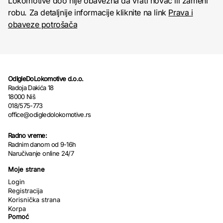
Lokomotive doo nije obavezna da vrati novac ili zameni
robu. Za detaljnije informacije kliknite na link
Prava i
obaveze potrošača
OdIgleDoLokomotive d.o.o.
Radoja Dakića 18
18000 Niš
018/575-773
office@odigledolokomotive.rs
Radno vreme:
Radnim danom od 9-16h
Naručivanje online 24/7
Moje strane
Login
Registracija
Korisnička strana
Korpa
Pomoć