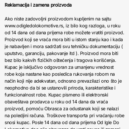
Reklamacija i zamena proizvoda
Ako niste zadovoljni proizvodom kupljenim na sajtu
www.odigledolokomotive.rs, iz bilo kog razloga, u roku
od 14 dana od dana prijema robe možete vratiti proizvod.
Proizvod koji se vraća mora biti u istom stanju kao i kada
je nabavljen i mora sadržati svu tehničku dokumentaciju (
uputstvo, garanciju, pakovanje itd ). Proizvod mora biti
bez bilo kakvih fizičkih oštećenja i tragova korišćenja.
Kupac je isključivo odgovoran za umanjenu vrednost
robe koja nastane kao posledica rukovanja robom na
način koji nije adekvatan, odnosno prevazilazi ono što je
neophodno da bi se ustanovili priroda, karakteristike i
funkcionalnost robe. Kupac pismeno ili elektronski
obaveštava prodavca u roku od 14 dana da vraća
proizvod, pomoću Obrasca za odustanak koji se nalazi
na poledjini računa. Troškove transporta pri vraćanju robe
snosi kupac. Posle 14 dana od dana prijema Od Igle Do