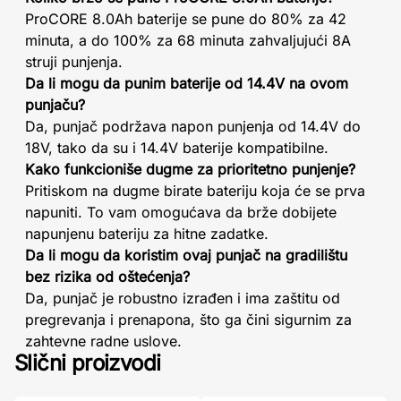
ProCORE 8.0Ah baterije se pune do 80% za 42
minuta, a do 100% za 68 minuta zahvaljujući 8A
struji punjenja.
Da li mogu da punim baterije od 14.4V na ovom
punjaču?
Da, punjač podržava napon punjenja od 14.4V do
18V, tako da su i 14.4V baterije kompatibilne.
Kako funkcioniše dugme za prioritetno punjenje?
Pritiskom na dugme birate bateriju koja će se prva
napuniti. To vam omogućava da brže dobijete
napunjenu bateriju za hitne zadatke.
Da li mogu da koristim ovaj punjač na gradilištu
bez rizika od oštećenja?
Da, punjač je robustno izrađen i ima zaštitu od
pregrevanja i prenapona, što ga čini sigurnim za
zahtevne radne uslove.
Slični proizvodi