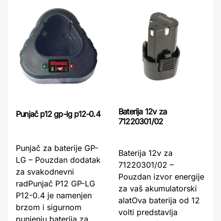
Baterija 12v za
Punjač p12 gp-lg p12-0.4
71220301/02
Punjač za baterije GP-
Baterija 12v za
LG – Pouzdan dodatak
71220301/02 –
za svakodnevni
Pouzdan izvor energije
radPunjač P12 GP-LG
za vaš akumulatorski
P12-0.4 je namenjen
alatOva baterija od 12
brzom i sigurnom
volti predstavlja
punjenju baterija za