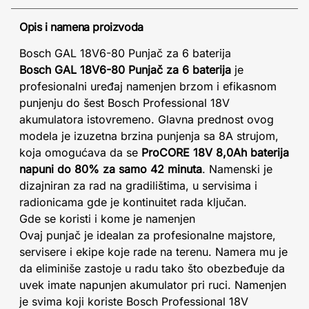
Opis i namena proizvoda
Bosch GAL 18V6-80 Punjač za 6 baterija
Bosch GAL 18V6-80 Punjač za 6 baterija
je
profesionalni uređaj namenjen brzom i efikasnom
punjenju do šest Bosch Professional 18V
akumulatora istovremeno. Glavna prednost ovog
modela je izuzetna brzina punjenja sa 8A strujom,
koja omogućava da se
ProCORE 18V 8,0Ah baterija
napuni do 80% za samo 42 minuta
. Namenski je
dizajniran za rad na gradilištima, u servisima i
radionicama gde je kontinuitet rada ključan.
Gde se koristi i kome je namenjen
Ovaj punjač je idealan za profesionalne majstore,
servisere i ekipe koje rade na terenu. Namera mu je
da eliminiše zastoje u radu tako što obezbeđuje da
uvek imate napunjen akumulator pri ruci. Namenjen
je svima koji koriste Bosch Professional 18V