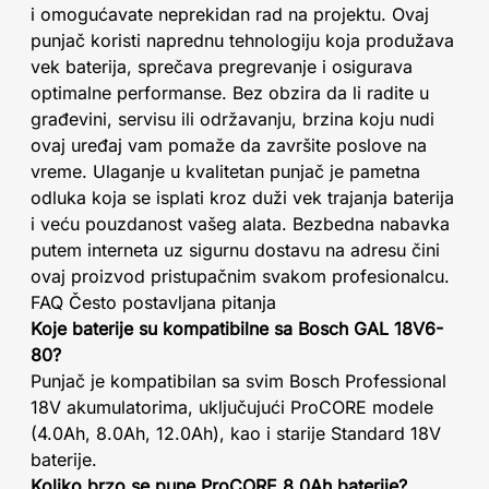
i omogućavate neprekidan rad na projektu. Ovaj
punjač koristi naprednu tehnologiju koja produžava
vek baterija, sprečava pregrevanje i osigurava
optimalne performanse. Bez obzira da li radite u
građevini, servisu ili održavanju, brzina koju nudi
ovaj uređaj vam pomaže da završite poslove na
vreme. Ulaganje u kvalitetan punjač je pametna
odluka koja se isplati kroz duži vek trajanja baterija
i veću pouzdanost vašeg alata. Bezbedna nabavka
putem interneta uz sigurnu dostavu na adresu čini
ovaj proizvod pristupačnim svakom profesionalcu.
FAQ Često postavljana pitanja
Koje baterije su kompatibilne sa Bosch GAL 18V6-
80?
Punjač je kompatibilan sa svim Bosch Professional
18V akumulatorima, uključujući ProCORE modele
(4.0Ah, 8.0Ah, 12.0Ah), kao i starije Standard 18V
baterije.
Koliko brzo se pune ProCORE 8.0Ah baterije?