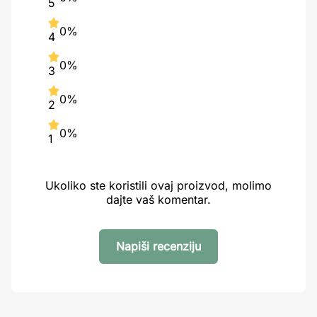
5
0%
4
0%
3
0%
2
0%
1
Ukoliko ste koristili ovaj proizvod, molimo
dajte vaš komentar.
Napiši recenziju