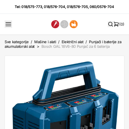
Tel:
018/575-773
,
018/576-704
,
018/576-705
,
060/0576-704
(0)
Sve kategorije
/
Mašine i alati
/
Električni alat
/
Punjači i baterije za
akumulatorski alat
>
Bosch GAL 18V6-80 Punjač za 6 baterija