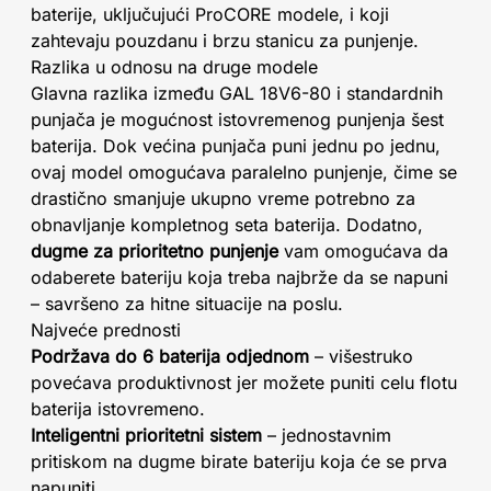
baterije, uključujući ProCORE modele, i koji
zahtevaju pouzdanu i brzu stanicu za punjenje.
Razlika u odnosu na druge modele
Glavna razlika između GAL 18V6-80 i standardnih
punjača je mogućnost istovremenog punjenja šest
baterija. Dok većina punjača puni jednu po jednu,
ovaj model omogućava paralelno punjenje, čime se
drastično smanjuje ukupno vreme potrebno za
obnavljanje kompletnog seta baterija. Dodatno,
dugme za prioritetno punjenje
vam omogućava da
odaberete bateriju koja treba najbrže da se napuni
– savršeno za hitne situacije na poslu.
Najveće prednosti
Podržava do 6 baterija odjednom
– višestruko
povećava produktivnost jer možete puniti celu flotu
baterija istovremeno.
Inteligentni prioritetni sistem
– jednostavnim
pritiskom na dugme birate bateriju koja će se prva
napuniti.