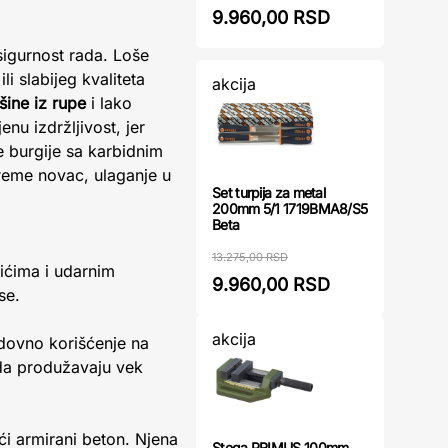
9.960,00 RSD
 sigurnost rada. Loše
 slabijeg kvaliteta
akcija
ine iz rupe
i lako
enu izdržljivost, jer
e burgije sa karbidnim
reme novac, ulaganje u
Set turpija za metal
200mm 5/1 1719BMA8/S5
Beta
13.275,00 RSD
ićima i udarnim
9.960,00 RSD
se.
akcija
edovno korišćenje na
ada produžavaju vek
ći armirani beton. Njena
Stega PRIMUS 100mm