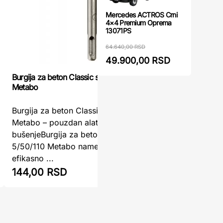
Mercedes ACTROS Crni
4×4 Premium Oprema
13071PS
64.640,00 RSD
49.900,00 RSD
Burgija za beton Classic sds+ 5/50/110
Burgija S
Metabo
Burgija 
Burgija za beton Classic SDS+ 5/50/110
Precizno 
Metabo – pouzdan alat za precizno
SDS+ 5x
bušenjeBurgija za beton Classic SDS+
visokokva
5/50/110 Metabo namenjena je za
za profesi
efikasno ...
144,00 RSD
158,00