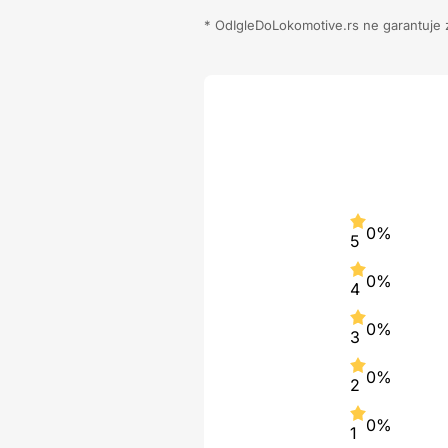
* OdIgleDoLokomotive.rs ne garantuje za
0%
5
0%
4
0%
3
0%
2
0%
1