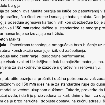
ele burgija
ja za beton, ova Makita burgija se ističe po patentiranoj vi
 prašine, što štedi vreme i smanjuje habanje alata. Dok je
gija poseduje agresivni karbidni vrh koji obezbeđuje bolje c
ečnika i
150 mm
radne dužine su standardne za mnoge prof
ormanse koje se izdvajaju na tržištu.
beton Makita
jala
– Patentirana tehnologija omogućava brzo bušenje uz 
zubna konstrukcija smanjuje rizik od začepljenja.
đuje lako centriranje i dugotrajne performanse.
je visok kvalitet i izdržljivost čak i u najtežim materijalima.
jena za svakodnevne izazove u građevini i renoviranju.
on
on, obratite pažnju na prečnik i dužinu potrebnu za vaš zad
 dužinom od
150 mm
idealna je za standardne rupe do dubi
te model sa većom ukupnom dužinom. Takođe, proverite da li
učaj ovde, i da li je proizvedena sa karbidnim vrhom za du
da je brzo naručite i dobijete dostavu na kućnu adresu, št