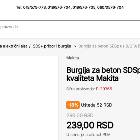
Tel:
018/575-773
,
018/576-704
,
018/576-705
,
060/0576-704
a električni alat
/
SDS+ pribor i burgije
>
Burgija za beton SDSplus 8/210/15
Makita
Burgija za beton SDS
kvaliteta Makita
Šifra proizvoda:
P-29365
-
18%
Ušteda
52
RSD
290,00 RSD
239,00 RSD
U cenu je uračunat PDV