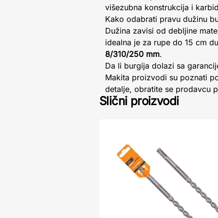
višezubna konstrukcija i karbi
Kako odabrati pravu dužinu bu
Dužina zavisi od debljine mat
idealna je za rupe do 15 cm d
8/310/250 mm
.
Da li burgija dolazi sa garanci
Makita proizvodi su poznati p
detalje, obratite se prodavcu 
Slični proizvodi