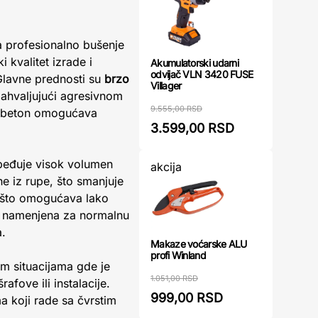
a profesionalno bušenje
 kvalitet izrade i
Akumulatorski udarni
odvijač VLN 3420 FUSE
 Glavne prednosti su
brzo
Villager
 zahvaljujući agresivnom
9.555,00 RSD
a beton omogućava
3.599,00 RSD
zbeđuje visok volumen
akcija
e iz rupe, što smanjuje
, što omogućava lako
je namenjena za normalnu
.
Makaze voćarske ALU
profi Winland
im situacijama gde je
1.051,00 RSD
afove ili instalacije.
999,00 RSD
a koji rade sa čvrstim
.