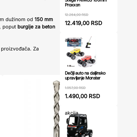
Proxxon
12.264,00 RSD
om dužinom od
150 mm
12.419,00 RSD
m, poput
burgije za beton
akcija
m proizvođača. Za
Dečiji auto na daljinsko
upravljanje Monster
1.957,00 RSD
1.490,00 RSD
akcija