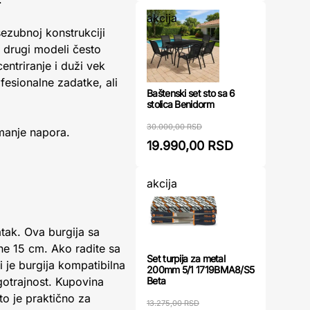
akcija
šezubnoj konstrukciji
 drugi modeli često
entriranje i duži vek
esionalne zadatke, ali
Baštenski set sto sa 6
stolica Benidorm
30.000,00 RSD
manje napora.
19.990,00 RSD
akcija
atak. Ova burgija sa
ne 15 cm. Ako radite sa
Set turpija za metal
 je burgija kompatibilna
200mm 5/1 1719BMA8/S5
gotrajnost. Kupovina
Beta
o je praktično za
13.275,00 RSD