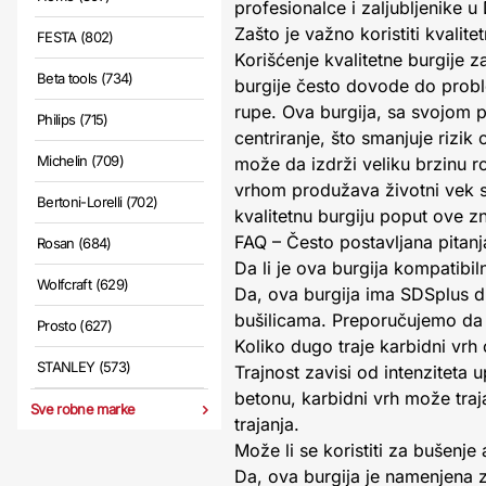
profesionalce i zaljubljenike u
Zašto je važno koristiti kvalite
FESTA (802)
Korišćenje kvalitetne burgije z
Beta tools (734)
burgije često dovode do proble
rupe. Ova burgija, sa svojom
Philips (715)
centriranje, što smanjuje rizik 
Michelin (709)
može da izdrži veliku brzinu ro
vrhom produžava životni vek s
Bertoni-Lorelli (702)
kvalitetnu burgiju poput ove z
FAQ – Često postavljana pitanj
Rosan (684)
Da li je ova burgija kompatibi
Wolfcraft (629)
Da, ova burgija ima SDSplus d
bušilicama. Preporučujemo da 
Prosto (627)
Koliko dugo traje karbidni vrh
STANLEY (573)
Trajnost zavisi od intenziteta 
betonu, karbidni vrh može traj
Sve robne marke
trajanja.
Može li se koristiti za bušenj
Da, ova burgija je namenjena z