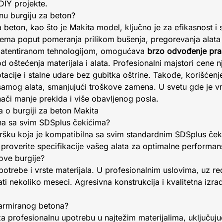
 DIY projekte.
tnu burgiju za beton?
a beton, kao što je Makita model, ključno je za efikasnost i
ma poput pomeranja prilikom bušenja, pregorevanja alata ili
 patentiranom tehnologijom, omogućava
brzo odvođenje praš
od oštećenja materijala i alata. Profesionalni majstori cene nj
tacije i stalne udare bez gubitka oštrine. Takođe, korišćenj
amog alata, smanjujući troškove zamena. U svetu gde je v
nači manje prekida i više obavljenog posla.
a o burgiji za beton Makita
lna sa svim SDSplus čekićima?
ršku koja je kompatibilna sa svim standardnim SDSplus ček
proverite specifikacije vašeg alata za optimalne performan
 ove burgije?
upotrebe i vrste materijala. U profesionalnim uslovima, uz r
ati nekoliko meseci. Agresivna konstrukcija i kvalitetna izr
e armiranog betona?
a profesionalnu upotrebu u najtežim materijalima, uključuju