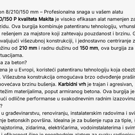
on 8/210/150 mm – Profesionalna snaga u vašem alatu
0/150 P kvaliteta Makita
je visoko efikasan alat namenjen z
idu. Ova burgija kombinuje patentiranu tehnologiju, vrhunski
nim rešenjem za majstore koji zahtevaju pouzdanost i brzinu.
hvaljujući višezubnoj konstrukciji, i jednostavno centriranje
užinu od
210 mm
i radnu dužinu od
150 mm
, ova burgija z
ituacijama.
ja za beton?
na je u Evropi, koristeći patentiranu tehnologiju koja obe
ju. Višezubna konstrukcija omogućava brzo odvođenje prašin
 povećava brzinu bušenja.
Karbidni vrh
je trajan i agresivan
najtežim materijalima, poput armiranog betona. Ova burgija 
jući odlične performanse u svakodnevnim radnim izazovima
n?
 u građevinarstvu, renoviranju, instalaterskim radovima i sv
e betonskih površina. Idealna je za bušenje rupa za tiple, šr
jstorima, zidarima, električarima, vodoinstalaterima i svim
st i efikasnost čine je neophodnim alatom za svaku radionicu