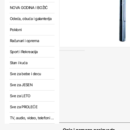
NOVA GODINA I BOŽIĆ
Odeća, obuća i galanterija
Pokloni
Računari i oprema
Sport i Rekreacija
Stan i kuća
Sve za bebe i decu
Sve za JESEN
Sve za LETO
Sve za PROLEĆE
TV, audio, video, telefoni ...