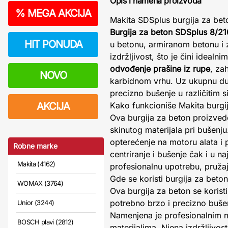
Opis i namena proizvoda
%
MEGA AKCIJA
Makita SDSplus burgija za bet
Burgija za beton SDSplus 8/21
HIT PONUDA
u betonu, armiranom betonu i z
izdržljivost, što je čini ideal
odvođenje prašine iz rupe
, za
NOVO
karbidnom vrhu. Uz ukupnu d
precizno bušenje u različitim s
AKCIJA
Kako funkcioniše Makita burgi
Ova burgija za beton proizvede
skinutog materijala pri bušen
opterećenje na motoru alata i
Robne marke
centriranje i bušenje čak i u 
Makita (4162)
profesionalnu upotrebu, pruža
Gde se koristi burgija za beto
WOMAX (3764)
Ova burgija za beton se koristi
potrebno brzo i precizno bušenj
Unior (3244)
Namenjena je profesionalnim ma
BOSCH plavi (2812)
materijalima. Njena izdržljivo