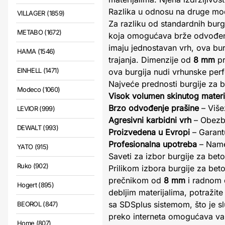
Razlika u odnosu na druge mod
VILLAGER (1859)
Za razliku od standardnih burgi
METABO (1672)
koja omogućava brže odvođenje
imaju jednostavan vrh, ova bur
HAMA (1546)
trajanja. Dimenzije od
8 mm
pr
EINHELL (1471)
ova burgija nudi vrhunske perf
Najveće prednosti burgije za 
Modeco (1060)
Visok volumen skinutog materi
Brzo odvođenje prašine
– Više
LEVIOR (999)
Agresivni karbidni vrh
– Obezbe
DEWALT (993)
Proizvedena u Evropi
– Garantu
Profesionalna upotreba
– Namen
YATO (915)
Saveti za izbor burgije za bet
Ruko (902)
Prilikom izbora burgije za bet
prečnikom od
8 mm
i radnom
Hogert (895)
debljim materijalima, potraži
sa SDSplus sistemom, što je sl
BEOROL (847)
preko interneta omogućava vam 
Home (807)