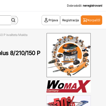
Dobrodošli:
neregistrovani
Prijava
Registracija
Korpa
(0)
0 P kvaliteta Makita
plus 8/210/150 P