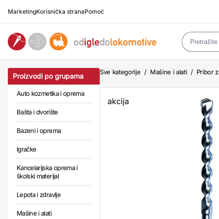
Marketing
Korisnička strana
Pomoć
Sve kategorije
/
Mašine i alati
/
Pribor z
Proizvodi po grupama
Auto kozmetika i oprema
akcija
Bašta i dvorište
Bazeni i oprema
Igračke
Kancelarijska oprema i
školski materijal
Lepota i zdravlje
Mašine i alati