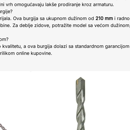
dni vrh omogućavaju lakše prodiranje kroz armaturu.
rgije?
erijala. Ova burgija sa ukupnom dužinom od
210 mm
i radn
ubine. Za deblje zidove, potražite model sa većom dužino
jom?
o kvalitetu, a ova burgija dolazi sa standardnom garancijo
prilikom online kupovine.