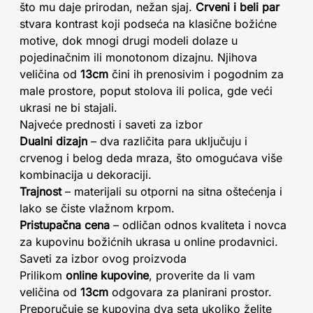
što mu daje prirodan, nežan sjaj.
Crveni i beli par
stvara kontrast koji podseća na klasične božićne
motive, dok mnogi drugi modeli dolaze u
pojedinačnim ili monotonom dizajnu. Njihova
veličina od
13cm
čini ih prenosivim i pogodnim za
male prostore, poput stolova ili polica, gde veći
ukrasi ne bi stajali.
Najveće prednosti i saveti za izbor
Dualni dizajn
– dva različita para uključuju i
crvenog i belog deda mraza, što omogućava više
kombinacija u dekoraciji.
Trajnost
– materijali su otporni na sitna oštećenja i
lako se čiste vlažnom krpom.
Pristupačna cena
– odličan odnos kvaliteta i novca
za kupovinu božićnih ukrasa u online prodavnici.
Saveti za izbor ovog proizvoda
Prilikom
online kupovine
, proverite da li vam
veličina od
13cm
odgovara za planirani prostor.
Preporučuje se kupovina dva seta ukoliko želite