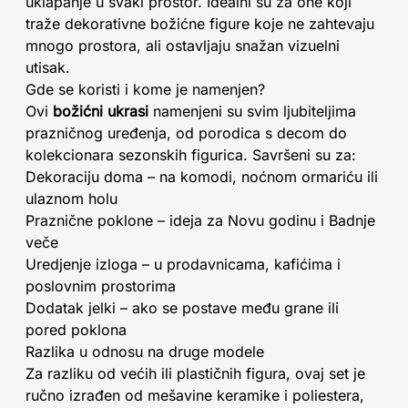
uklapanje u svaki prostor. Idealni su za one koji
traže dekorativne božićne figure koje ne zahtevaju
mnogo prostora, ali ostavljaju snažan vizuelni
utisak.
Gde se koristi i kome je namenjen?
Ovi
božićni ukrasi
namenjeni su svim ljubiteljima
prazničnog uređenja, od porodica s decom do
kolekcionara sezonskih figurica. Savršeni su za:
Dekoraciju doma – na komodi, noćnom ormariću ili
ulaznom holu
Praznične poklone – ideja za Novu godinu i Badnje
veče
Uredjenje izloga – u prodavnicama, kafićima i
poslovnim prostorima
Dodatak jelki – ako se postave među grane ili
pored poklona
Razlika u odnosu na druge modele
Za razliku od većih ili plastičnih figura, ovaj set je
ručno izrađen od mešavine keramike i poliestera,