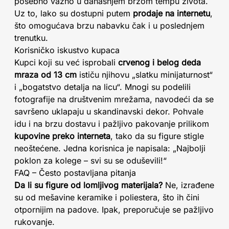
posebno važno u današnjem brzom tempu života.
Uz to, lako su dostupni putem
prodaje na internetu
,
što omogućava brzu nabavku čak i u poslednjem
trenutku.
Korisničko iskustvo kupaca
Kupci koji su već isprobali
crvenog i belog deda
mraza od 13 cm
ističu njihovu „slatku minijaturnost“
i „bogatstvo detalja na licu“. Mnogi su podelili
fotografije na društvenim mrežama, navodeći da se
savršeno uklapaju u skandinavski dekor. Pohvale
idu i na brzu dostavu i pažljivo pakovanje prilikom
kupovine preko interneta
, tako da su figure stigle
neoštećene. Jedna korisnica je napisala: „Najbolji
poklon za kolege – svi su se oduševili!“
FAQ – Često postavljana pitanja
Da li su figure od lomljivog materijala?
Ne, izrađene
su od mešavine keramike i poliestera, što ih čini
otpornijim na padove. Ipak, preporučuje se pažljivo
rukovanje.