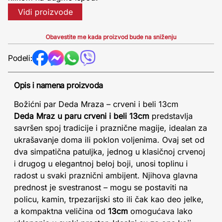
Vidi proizvode
Obavestite me kada proizvod bude na sniženju
Podeli:
Opis i namena proizvoda
Božićni par Deda Mraza – crveni i beli 13cm
Deda Mraz u paru crveni i beli 13cm
predstavlja
savršen spoj tradicije i praznične magije, idealan za
ukrašavanje doma ili poklon voljenima. Ovaj set od
dva simpatična patuljka, jednog u klasičnoj crvenoj
i drugog u elegantnoj beloj boji, unosi toplinu i
radost u svaki praznični ambijent. Njihova glavna
prednost je svestranost – mogu se postaviti na
policu, kamin, trpezarijski sto ili čak kao deo jelke,
a kompaktna veličina od
13cm
omogućava lako