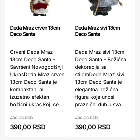
Deda Mraz crven 13cm
Deda Mraz sivi 13cm
Deco Santa
Deco Santa
Crveni Deda Mraz
Deda Mraz sivi 13cm
13cm Deco Santa –
Deco Santa - Božićna
Savršeni Novogodišnji
dekoracija sa
UkrasDeda Mraz crven
stilomDeda Mraz sivi
13cm Deco Santa je
13cm Deco Santa je
kompaktan, ali
elegantna božićna
izuzetno efektan
figura koja unosi
božićni ukras koji će ...
praznični duh u sva ...
490,00 RSD
490,00 RSD
390,00 RSD
390,00 RSD