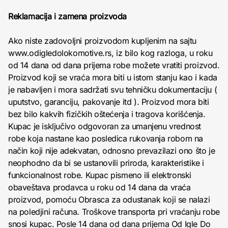
Reklamacija i zamena proizvoda
Ako niste zadovoljni proizvodom kupljenim na sajtu
www.odigledolokomotive.rs, iz bilo kog razloga, u roku
od 14 dana od dana prijema robe možete vratiti proizvod.
Proizvod koji se vraća mora biti u istom stanju kao i kada
je nabavljen i mora sadržati svu tehničku dokumentaciju (
uputstvo, garanciju, pakovanje itd ). Proizvod mora biti
bez bilo kakvih fizičkih oštećenja i tragova korišćenja.
Kupac je isključivo odgovoran za umanjenu vrednost
robe koja nastane kao posledica rukovanja robom na
način koji nije adekvatan, odnosno prevazilazi ono što je
neophodno da bi se ustanovili priroda, karakteristike i
funkcionalnost robe. Kupac pismeno ili elektronski
obaveštava prodavca u roku od 14 dana da vraća
proizvod, pomoću Obrasca za odustanak koji se nalazi
na poledjini računa. Troškove transporta pri vraćanju robe
snosi kupac. Posle 14 dana od dana prijema Od Igle Do