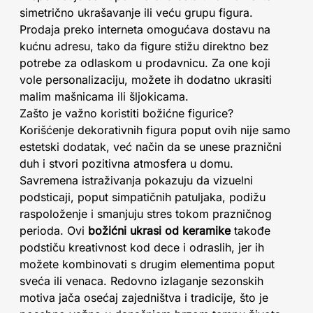
simetrično ukrašavanje ili veću grupu figura.
Prodaja preko interneta omogućava dostavu na
kućnu adresu, tako da figure stižu direktno bez
potrebe za odlaskom u prodavnicu. Za one koji
vole personalizaciju, možete ih dodatno ukrasiti
malim mašnicama ili šljokicama.
Zašto je važno koristiti božićne figurice?
Korišćenje dekorativnih figura poput ovih nije samo
estetski dodatak, već način da se unese praznični
duh i stvori pozitivna atmosfera u domu.
Savremena istraživanja pokazuju da vizuelni
podsticaji, poput simpatičnih patuljaka, podižu
raspoloženje i smanjuju stres tokom prazničnog
perioda. Ovi
božićni ukrasi od keramike
takođe
podstiču kreativnost kod dece i odraslih, jer ih
možete kombinovati s drugim elementima poput
sveća ili venaca. Redovno izlaganje sezonskih
motiva jača osećaj zajedništva i tradicije, što je