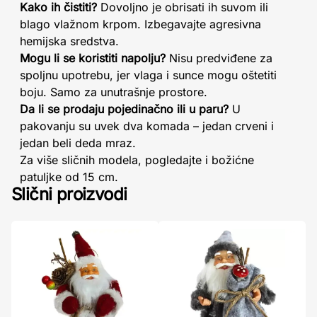
Kako ih čistiti?
Dovoljno je obrisati ih suvom ili
blago vlažnom krpom. Izbegavajte agresivna
hemijska sredstva.
Mogu li se koristiti napolju?
Nisu predviđene za
spoljnu upotrebu, jer vlaga i sunce mogu oštetiti
boju. Samo za unutrašnje prostore.
Da li se prodaju pojedinačno ili u paru?
U
pakovanju su uvek dva komada – jedan crveni i
jedan beli deda mraz.
Za više sličnih modela, pogledajte i božićne
patuljke od 15 cm.
Slični proizvodi