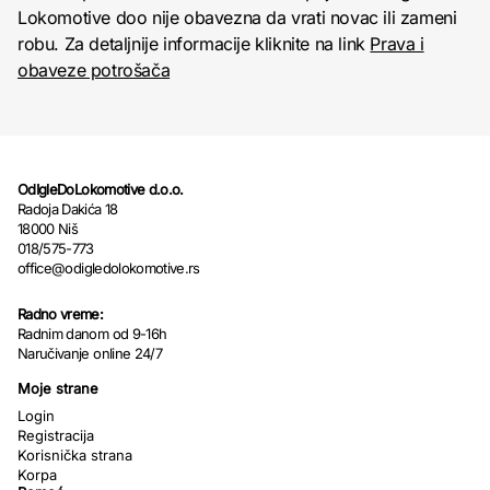
Lokomotive doo nije obavezna da vrati novac ili zameni
robu. Za detaljnije informacije kliknite na link
Prava i
obaveze potrošača
OdIgleDoLokomotive d.o.o.
Radoja Dakića 18
18000 Niš
018/575-773
office@odigledolokomotive.rs
Radno vreme:
Radnim danom od 9-16h
Naručivanje online 24/7
Moje strane
Login
Registracija
Korisnička strana
Korpa