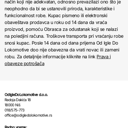
način koji nije adekvatan, odnosno prevazilazi ono što je
neophodno da bi se ustanovili priroda, karakteristike i
funkcionalnost robe. Kupac pismeno ili elektronski
obaveštava prodavca u roku od 14 dana da vraća
proizvod, pomoću Obrasca za odustanak koji se nalazi
na poledjini računa. Troškove transporta pri vraćanju robe
snosi kupac. Posle 14 dana od dana prijema Od Igle Do
Lokomotive doo nije obavezna da vrati novac ili zameni
robu. Za detaljnije informacije kliknite na link
Prava i
obaveze potrošača
OdIgleDoLokomotive d.o.o.
Radoja Dakića 18
18000 Niš
018/575-773
office@odigledolokomotive.rs
Radno vreme: