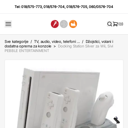
Tel:
018/575-773
,
018/576-704
,
018/576-705
,
060/0576-704
(0)
Sve kategorije
/
TV, audio, video, telefoni ...
/
Džojstici, volani i
dodatna oprema za konzole
>
Docking Station Silver za Wii, Sivi
PEBBLE ENTERTAINMENT