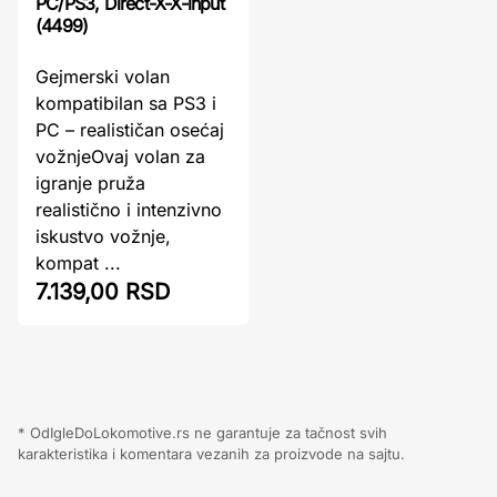
PC/PS3, Direct-X-X-input
(4499)
Gejmerski volan
kompatibilan sa PS3 i
PC – realističan osećaj
vožnjeOvaj volan za
igranje pruža
realistično i intenzivno
iskustvo vožnje,
kompat ...
7.139,00 RSD
* OdIgleDoLokomotive.rs ne garantuje za tačnost svih
karakteristika i komentara vezanih za proizvode na sajtu.