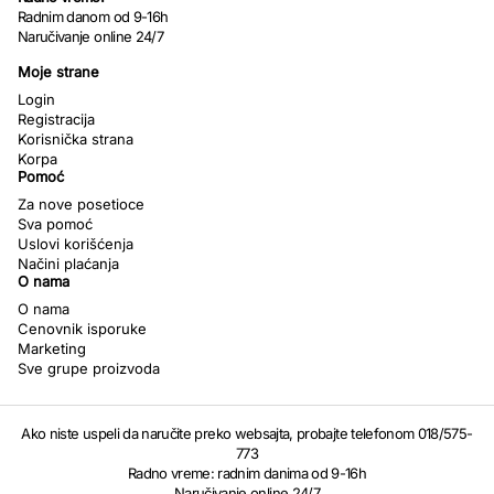
Radnim danom od 9-16h
Naručivanje online 24/7
Moje strane
Login
Registracija
Korisnička strana
Korpa
Pomoć
Za nove posetioce
Sva pomoć
Uslovi korišćenja
Načini plaćanja
O nama
O nama
Cenovnik isporuke
Marketing
Sve grupe proizvoda
Ako niste uspeli da naručite preko websajta, probajte telefonom 018/575-
773
Radno vreme: radnim danima od 9-16h
Naručivanje online 24/7