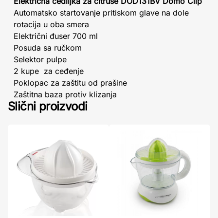
Električna cediljka za citruse DOD131BV Domo Clip
Automatsko startovanje pritiskom glave na dole
rotacija u oba smera
Električni đuser 700 ml
Posuda sa ručkom
Selektor pulpe
2 kupe za ceđenje
Poklopac za zaštitu od prašine
Zaštitna baza protiv klizanja
Slični proizvodi