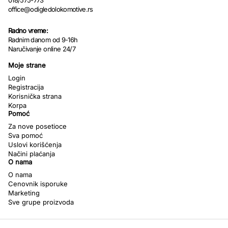
018/575-773
office@odigledolokomotive.rs
Radno vreme:
Radnim danom od 9-16h
Naručivanje online 24/7
Moje strane
Login
Registracija
Korisnička strana
Korpa
Pomoć
Za nove posetioce
Sva pomoć
Uslovi korišćenja
Načini plaćanja
O nama
O nama
Cenovnik isporuke
Marketing
Sve grupe proizvoda