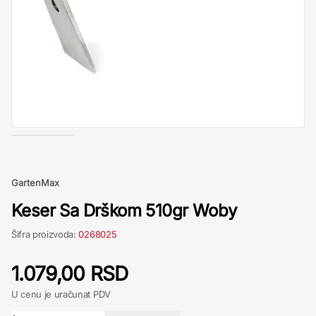
GartenMax
Keser Sa Drškom 510gr Woby
Šifra proizvoda:
0268025
1.079,00 RSD
U cenu je uračunat PDV