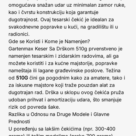
omogućava snažan udar uz minimalan zamor ruke,
kao i čvrstu konstrukciju koja garantuje
dugotrajnost. Ovaj tesarski čekić je idealan za
svakodnevne popravke u kući, na gradilištu ili u
radionici.
Gde se Koristi i Kome je Namenjen?
Gartenmax Keser Sa Drškom 510g prvenstveno je
namenjen tesarskim i zidarskim radovima, ali ga
možete koristiti i za kućne majstorije, popravke
nameštaja ili lagane građevinske poslove. Težina
od
510G
čini ga pogodnim kako za amatere, tako i
za iskusne majstore koji traže pouzdan alat za
dugotrajan rad. Drška u sklopu ovog čekića pruža
udoban prihvat i amortizaciju udara, što smanjuje
rizik od povreda šake.
Razlika u Odnosu na Druge Modele i Glavne
Prednosti
U poređenju sa lakšim čekićima (npr. 300-400