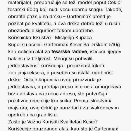
materijale), preporučuje se teži model poput Čekić
tesarski 600g koji nudi veću udarnu snagu. Takođe,
obratite pažnju na dršku – Gartenmax brend je
poznat po kvalitetu, a ova drška dobro leži u ruci i
obezbeđuje sigurnost tokom upotrebe.
Korisničko Iskustvo i Mišljenja Kupaca
Kupci su ocenili Gartenmax Keser Sa Drškom 510g
kao odličan alat za
tesarske radove
, ističući njegov
balans i izdržljivost. Mnogi su pohvalili
jednostavnost korišćenja i preciznost tokom
zabijanja eksera, a posebno su istakli udobnost
drške. Onlajn kupovina ovog proizvoda je
jednostavna, a prodaja preko interneta omogućava
brzu dostavu na kućnu adresu, što potvrđuju i
pozitivne recenzije korisnika. Prema iskustvima
majstora, ovaj čekić je pouzdan i za svakodnevnu
upotrebu na gradilištu.
Zašto je Važno Koristiti Kvalitetan Keser?
Korišćenje pouzdanog alata kao što je Gartenmax