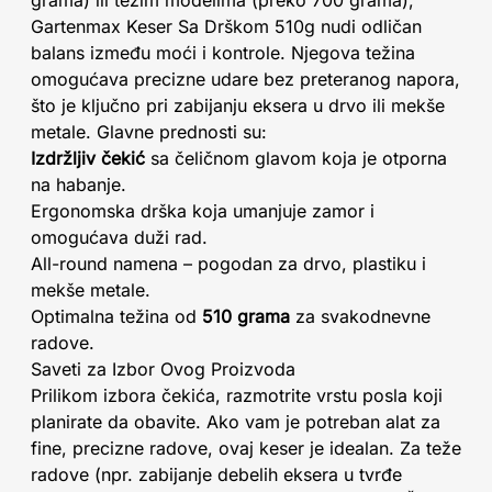
grama) ili težim modelima (preko 700 grama),
Gartenmax Keser Sa Drškom 510g nudi odličan
balans između moći i kontrole. Njegova težina
omogućava precizne udare bez preteranog napora,
što je ključno pri zabijanju eksera u drvo ili mekše
metale. Glavne prednosti su:
Izdržljiv čekić
sa čeličnom glavom koja je otporna
na habanje.
Ergonomska drška koja umanjuje zamor i
omogućava duži rad.
All-round namena – pogodan za drvo, plastiku i
mekše metale.
Optimalna težina od
510 grama
za svakodnevne
radove.
Saveti za Izbor Ovog Proizvoda
Prilikom izbora čekića, razmotrite vrstu posla koji
planirate da obavite. Ako vam je potreban alat za
fine, precizne radove, ovaj keser je idealan. Za teže
radove (npr. zabijanje debelih eksera u tvrđe