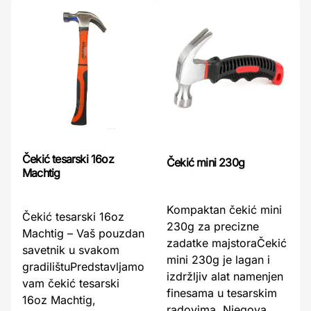
Čekić tesarski 16oz
Čekić mini 230g
Machtig
Kompaktan čekić mini
Čekić tesarski 16oz
230g za precizne
Machtig – Vaš pouzdan
zadatke majstoraČekić
savetnik u svakom
mini 230g je lagan i
gradilištuPredstavljamo
izdržljiv alat namenjen
vam čekić tesarski
finesama u tesarskim
16oz Machtig,
radovima. Njegova