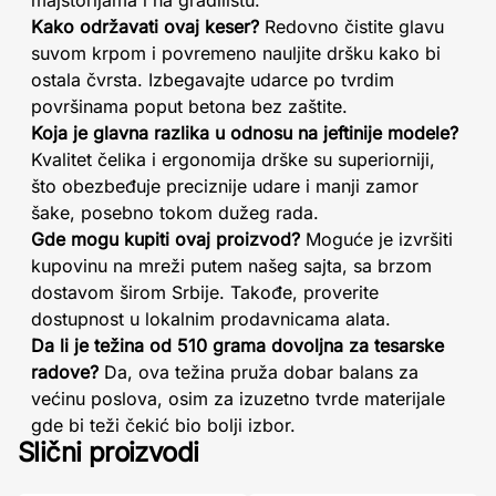
majstorijama i na gradilištu.
Kako održavati ovaj keser?
Redovno čistite glavu
suvom krpom i povremeno nauljite dršku kako bi
ostala čvrsta. Izbegavajte udarce po tvrdim
površinama poput betona bez zaštite.
Koja je glavna razlika u odnosu na jeftinije modele?
Kvalitet čelika i ergonomija drške su superiorniji,
što obezbeđuje preciznije udare i manji zamor
šake, posebno tokom dužeg rada.
Gde mogu kupiti ovaj proizvod?
Moguće je izvršiti
kupovinu na mreži putem našeg sajta, sa brzom
dostavom širom Srbije. Takođe, proverite
dostupnost u lokalnim prodavnicama alata.
Da li je težina od 510 grama dovoljna za tesarske
radove?
Da, ova težina pruža dobar balans za
većinu poslova, osim za izuzetno tvrde materijale
gde bi teži čekić bio bolji izbor.
Slični proizvodi