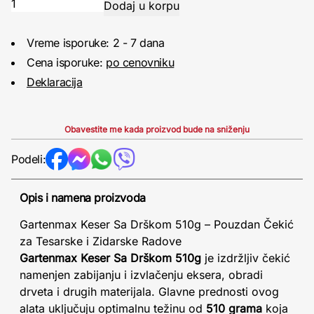
Vreme isporuke: 2 - 7 dana
Cena isporuke:
po cenovniku
Deklaracija
Obavestite me kada proizvod bude na sniženju
Podeli:
Opis i namena proizvoda
Gartenmax Keser Sa Drškom 510g – Pouzdan Čekić
za Tesarske i Zidarske Radove
Gartenmax Keser Sa Drškom 510g
je izdržljiv čekić
namenjen zabijanju i izvlačenju eksera, obradi
drveta i drugih materijala. Glavne prednosti ovog
alata uključuju optimalnu težinu od
510 grama
koja