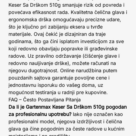
Keser Sa Drškom 510g smanjuje rizik od povreda i
povećava efikasnost rada. Kvalitetna čelična glava i
ergonomska drška omogućavaju precizne udare,
što je ključno pri zabijanju eksera u tvrđe
materijale. Ovaj čekić je dizajniran da traje
godinama, što ga čini isplatom investicijom za sve
koji redovno obavljaju popravke ili građevinske
radove. Uz pravilno održavanje (čišćenje glave i
redovno nauljivanje drške), možete računati na
njegovu dugotrajnost. Online narudžbina putem
pouzdanih sajtova garantuje povoljne cene i
jednostavnu isporuku do vašeg doma, uz
mogućnost testiranja u radnji pre kupovine.
FAQ – Često Postavljana Pitanja
Da li je Gartenmax Keser Sa Drškom 510g pogodan
za profesionalnu upotrebu?
Iako nije označen kao
profesionalni model, njegova izdržljivost i čelična
glava ga čine pogodnim za česte radove u kućnim