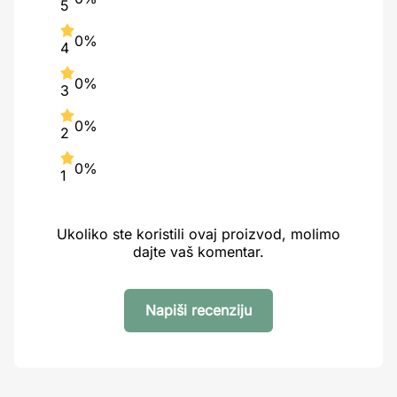
5
0%
4
0%
3
0%
2
0%
1
Ukoliko ste koristili ovaj proizvod, molimo
dajte vaš komentar.
Napiši recenziju