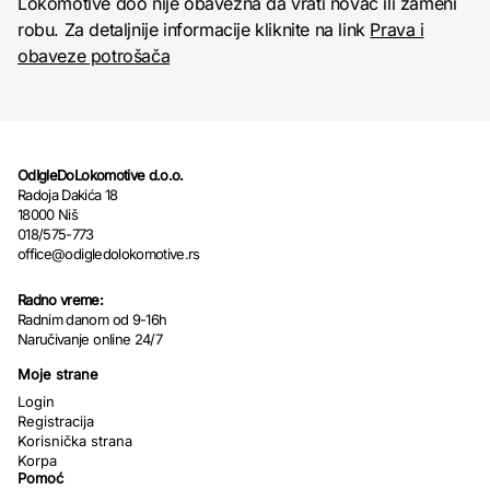
Lokomotive doo nije obavezna da vrati novac ili zameni
robu. Za detaljnije informacije kliknite na link
Prava i
obaveze potrošača
OdIgleDoLokomotive d.o.o.
Radoja Dakića 18
18000 Niš
018/575-773
office@odigledolokomotive.rs
Radno vreme:
Radnim danom od 9-16h
Naručivanje online 24/7
Moje strane
Login
Registracija
Korisnička strana
Korpa
Pomoć