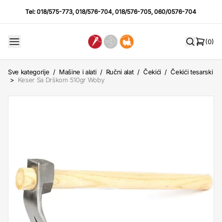
Tel:
018/575-773
,
018/576-704
,
018/576-705
,
060/0576-704
(0)
Sve kategorije
/
Mašine i alati
/
Ručni alat
/
Čekići
/
Čekići tesarski
>
Keser Sa Drškom 510gr Woby