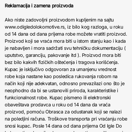
Reklamacija i zamena proizvoda
Ako niste zadovoljni proizvodom kupljenim na sajtu
www.odigledolokomotive.rs, iz bilo kog razloga, u roku
od 14 dana od dana prijema robe možete vratiti proizvod.
Proizvod koji se vraća mora biti u istom stanju kao i kada
je nabavljen i mora sadržati svu tehničku dokumentaciju (
uputstvo, garanciju, pakovanje itd ). Proizvod mora biti
bez bilo kakvih fizičkih oštećenja i tragova korišćenja.
Kupac je isključivo odgovoran za umanjenu vrednost
robe koja nastane kao posledica rukovanja robom na
način koji nije adekvatan, odnosno prevazilazi ono što je
neophodno da bi se ustanovili priroda, karakteristike i
funkcionalnost robe. Kupac pismeno ili elektronski
obaveštava prodavca u roku od 14 dana da vraća
proizvod, pomoću Obrasca za odustanak koji se nalazi
na poledjini računa. Troškove transporta pri vraćanju robe
snosi kupac. Posle 14 dana od dana prijema Od Igle Do