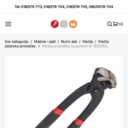
Tel:
018/575-773
,
018/576-704
,
018/576-705
,
060/0576-704
(0)
Sve kategorije
/
Mašine i alati
/
Ručni alat
/
Klešta
/
Klešta
zidarska armiračka
>
Klešta armiračka sa gumom 9" BEOROL