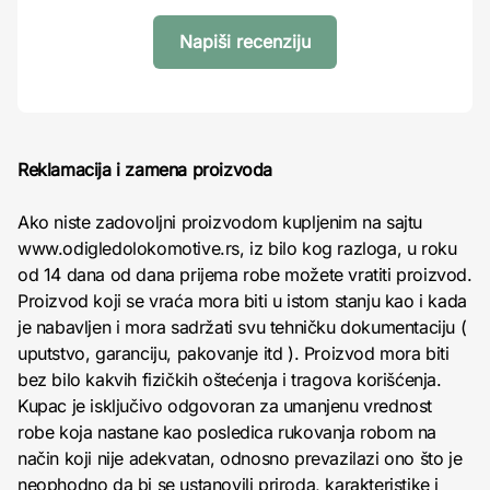
Napiši recenziju
Reklamacija i zamena proizvoda
Ako niste zadovoljni proizvodom kupljenim na sajtu
www.odigledolokomotive.rs, iz bilo kog razloga, u roku
od 14 dana od dana prijema robe možete vratiti proizvod.
Proizvod koji se vraća mora biti u istom stanju kao i kada
je nabavljen i mora sadržati svu tehničku dokumentaciju (
uputstvo, garanciju, pakovanje itd ). Proizvod mora biti
bez bilo kakvih fizičkih oštećenja i tragova korišćenja.
Kupac je isključivo odgovoran za umanjenu vrednost
robe koja nastane kao posledica rukovanja robom na
način koji nije adekvatan, odnosno prevazilazi ono što je
neophodno da bi se ustanovili priroda, karakteristike i