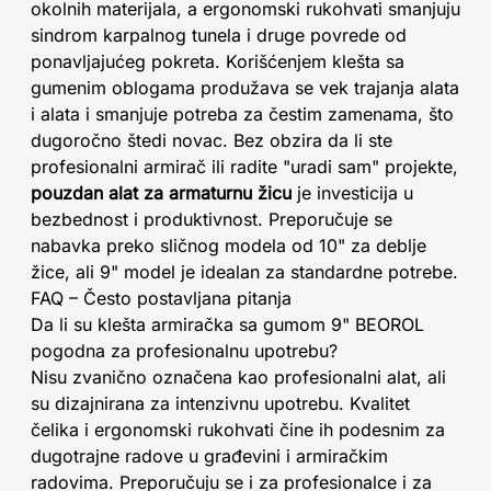
okolnih materijala, a ergonomski rukohvati smanjuju
sindrom karpalnog tunela i druge povrede od
ponavljajućeg pokreta. Korišćenjem klešta sa
gumenim oblogama produžava se vek trajanja alata
i alata i smanjuje potreba za čestim zamenama, što
dugoročno štedi novac. Bez obzira da li ste
profesionalni armirač ili radite "uradi sam" projekte,
pouzdan alat za armaturnu žicu
je investicija u
bezbednost i produktivnost. Preporučuje se
nabavka preko sličnog modela od 10" za deblje
žice, ali 9" model je idealan za standardne potrebe.
FAQ – Često postavljana pitanja
Da li su klešta armiračka sa gumom 9" BEOROL
pogodna za profesionalnu upotrebu?
Nisu zvanično označena kao profesionalni alat, ali
su dizajnirana za intenzivnu upotrebu. Kvalitet
čelika i ergonomski rukohvati čine ih podesnim za
dugotrajne radove u građevini i armiračkim
radovima. Preporučuju se i za profesionalce i za