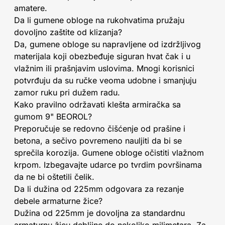
amatere.
Da li gumene obloge na rukohvatima pružaju
dovoljno zaštite od klizanja?
Da, gumene obloge su napravljene od izdržljivog
materijala koji obezbeđuje siguran hvat čak i u
vlažnim ili prašnjavim uslovima. Mnogi korisnici
potvrđuju da su ručke veoma udobne i smanjuju
zamor ruku pri dužem radu.
Kako pravilno održavati klešta armiračka sa
gumom 9" BEOROL?
Preporučuje se redovno čišćenje od prašine i
betona, a sečivo povremeno nauljiti da bi se
sprečila korozija. Gumene obloge očistiti vlažnom
krpom. Izbegavajte udarce po tvrdim površinama
da ne bi oštetili čelik.
Da li dužina od 225mm odgovara za rezanje
debele armaturne žice?
Dužina od 225mm je dovoljna za standardnu