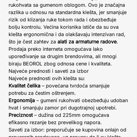
rukohvata sa gumenom oblogom. Ovo je značajna
razlika u odnosu na standardna klešta, jer smanjuje
rizik od klizanja ruke tokom rada i obezbeđuje
bolju kontrolu. Većina korisnika ističe da su ova
klešta ergonomična i da olakšavaju intenzivan rad,
što je čest zahtev za
alati za armaturne radove
.
Prodaja preko interneta omogućava lako
upoređivanje sa drugim brendovima, ali mnogi
biraju BEOROL zbog odnosa cene i kvaliteta.
Najveće prednosti i saveti za izbor
Najveće prednosti ovih klešta su:
Kvalitet čelika
– povećana tvrdoća smanjuje
potrebu za čestim oštrenjem.
Ergonomija
– gumeni rukohvati obezbeđuju udoban
hvat i smanjuju zamor pri dugotrajnoj upotrebi.
Preciznost
– dužina od 225mm omogućava
efikasno rezanje bez prevelikog napora.
Saveti za izbor: preporučuje se kupovina onlajn od