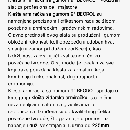
Klešta armiračka sa gumom 9" BEOROL – Pouzdan
alat za profesionalce i majstore
Klešta armiračka sa gumom 9" BEOROL
su
namenjena preciznom i efikasnom radu sa žicom,
posebno u armiračkim i građevinskim radovima.
Glavne prednosti ovog alata su produženi i gumom
obloženi rukohvati koji obezbeđuju udoban hvat i
smanjuju zamor pri dužem korišćenju, kao i
izdržljivost zahvaljujući kvalitetnom čeliku
povećane tvrdoće. Ovaj model je idealan za sve
koji traže pouzdana klešta za armaturu koja
kombinuju funkcionalnost, dugotrajnost i
ergonomiju.
Klešta armiračka sa gumom 9" BEOROL spadaju u
kategoriju
klešta zidarska armiračka
, što ih čini
nezamenljivim alatom na gradilištima i u
radionicama. Izrađena su od kvalitetnog čelika
povećane tvrdoće, što garantuje otpornost na
habanje i duži vek trajanja. Dužina od
225mm