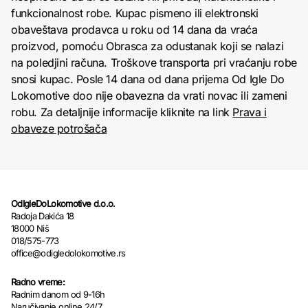
funkcionalnost robe. Kupac pismeno ili elektronski
obaveštava prodavca u roku od 14 dana da vraća
proizvod, pomoću Obrasca za odustanak koji se nalazi
na poledjini računa. Troškove transporta pri vraćanju robe
snosi kupac. Posle 14 dana od dana prijema Od Igle Do
Lokomotive doo nije obavezna da vrati novac ili zameni
robu. Za detaljnije informacije kliknite na link
Prava i
obaveze potrošača
OdIgleDoLokomotive d.o.o.
Radoja Dakića 18
18000 Niš
018/575-773
office@odigledolokomotive.rs
Radno vreme:
Radnim danom od 9-16h
Naručivanje online 24/7