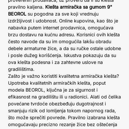
proverenih prodavaca, uz proveru da li su klešta
pravilno kaljena.
Klešta armiračka sa gumom 9"
BEOROL
su pogodna za sve koji vrednuju
izdržljivost i udobnost. Online kupovina, kao što je
nabavka putem internet prodavnica, omogućava
brzu dostavu na kućnu adresu. Korisnici ovih klešta
često navode da su im omogućila lakšu obradu
debele armaturne žice, a da su ručke ostale udobne
i posle dužeg korišćenja. Iskustva pokazuju da su
ova klešta podesna i za zahtevne uslove na
gradilištima.
Zašto je važno koristiti kvalitetna armiračka klešta?
Upotreba kvalitetnih armiračkih klešta, poput
modela BEOROL, ključna je za sigurnost i
efikasnost na gradilištu ili u radionici. Alati od čelika
povećane tvrdoće obezbeđuju dugotrajnost i
smanjuju rizik od lomljenja tokom napornog rada,
što može sprečiti povrede. Pravilno izabrana klešta
omogućavaju precizno rezanje žice bez oštećenja