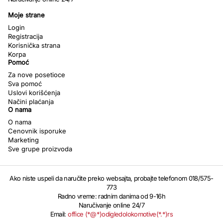
Moje strane
Login
Registracija
Korisnička strana
Korpa
Pomoć
Za nove posetioce
Sva pomoć
Uslovi korišćenja
Načini plaćanja
O nama
O nama
Cenovnik isporuke
Marketing
Sve grupe proizvoda
Ako niste uspeli da naručite preko websajta, probajte telefonom 018/575-
773
Radno vreme: radnim danima od 9-16h
Naručivanje online 24/7
Email:
office (*@*)odigledolokomotive(*.*)rs