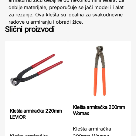
armaturnu žicu debljine do nekoliko milimetara. Za
deblje materijale, preporučuje se jači model ili alat
za rezanje. Ova klešta su idealna za svakodnevne
radove u armiranju i obradi žice.
Slični proizvodi
Klešta armiračka 200mm
Klešta armiračka 220mm
Womax
LEVIOR
Klešta armiračka