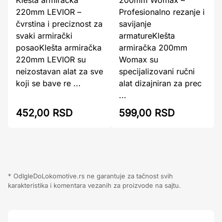
Klešta armiračka
200mm Womax –
220mm LEVIOR –
Profesionalno rezanje i
čvrstina i preciznost za
savijanje
svaki armirački
armatureKlešta
posaoKlešta armiračka
armiračka 200mm
220mm LEVIOR su
Womax su
neizostavan alat za sve
specijalizovani ručni
koji se bave re ...
alat dizajniran za prec
...
452,00 RSD
599,00 RSD
* OdIgleDoLokomotive.rs ne garantuje za tačnost svih
karakteristika i komentara vezanih za proizvode na sajtu.