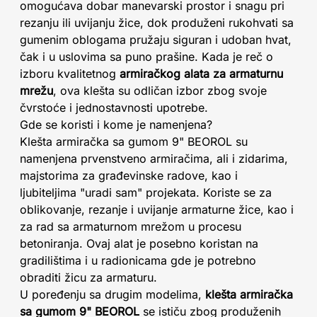
omogućava dobar manevarski prostor i snagu pri
rezanju ili uvijanju žice, dok produženi rukohvati sa
gumenim oblogama pružaju siguran i udoban hvat,
čak i u uslovima sa puno prašine. Kada je reč o
izboru kvalitetnog
armiračkog alata za armaturnu
mrežu
, ova klešta su odličan izbor zbog svoje
čvrstoće i jednostavnosti upotrebe.
Gde se koristi i kome je namenjena?
Klešta armiračka sa gumom 9" BEOROL su
namenjena prvenstveno armiračima, ali i zidarima,
majstorima za građevinske radove, kao i
ljubiteljima "uradi sam" projekata. Koriste se za
oblikovanje, rezanje i uvijanje armaturne žice, kao i
za rad sa armaturnom mrežom u procesu
betoniranja. Ovaj alat je posebno koristan na
gradilištima i u radionicama gde je potrebno
obraditi žicu za armaturu.
U poređenju sa drugim modelima,
klešta armiračka
sa gumom 9" BEOROL
se ističu zbog produženih