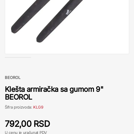
BEOROL
Klešta armiračka sa gumom 9"
BEOROL
Šifra proizvoda:
KLG9
792,00 RSD
U cenu je uračunat PDV