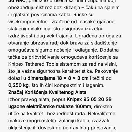
56 HRC
, precizno brušena sa finim zupcima koji
obezbeđuju čist rez bez klizanja – čak i na sjajnim
ili glatkim površinama kabla. Ručke su
višekomponentne, izrađene od plastike ojačane
staklenim vlaknima, što osigurava izuzetnu
izdržljivost i dug vek trajanja. Ugrađena opruga za
otvaranje ubrzava rad, dok brava za skladištenje
omogućava sigurno nošenje i odlaganje. Dodatna
tačka za pričvršćivanje omogućava korišćenje sa
Knipex Tethered Tools sistemom za rad na visini,
što je važna sigurnosna karakteristika. Pakovanje
dolazi u
dimenzijama 18 x 8 x 3 cm
i težini od
0,250 kg
, što ih čini kompaktnim i laganim.
Značaj Korišćenja Kvalitetnog Alata
Izbor pravog alata, poput
Knipex 95 05 20 SB
ugaone električarske makaze 160mm
, direktno
utiče na kvalitet i bezbednost rada. Nekvalitetne
makaze mogu oštetiti izolaciju kabla, izazvati
uklještenje ili dovesti do nepravilnog presovanja,