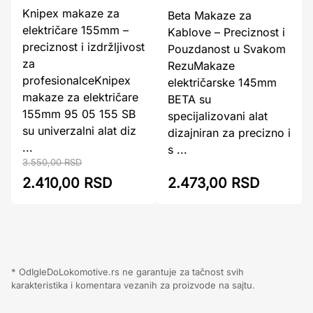
Knipex makaze za
Beta Makaze za
električare 155mm –
Kablove – Preciznost i
preciznost i izdržljivost
Pouzdanost u Svakom
za
RezuMakaze
profesionalceKnipex
električarske 145mm
makaze za električare
BETA su
155mm 95 05 155 SB
specijalizovani alat
su univerzalni alat diz
dizajniran za precizno i
...
s ...
3.550,00 RSD
2.410,00 RSD
2.473,00 RSD
* OdIgleDoLokomotive.rs ne garantuje za tačnost svih
karakteristika i komentara vezanih za proizvode na sajtu.