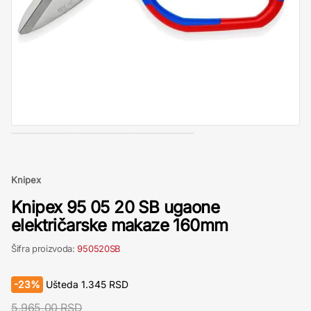
Knipex
Knipex 95 05 20 SB ugaone
električarske makaze 160mm
Šifra proizvoda:
950520SB
-
23%
Ušteda
1.345
RSD
5.965,00 RSD