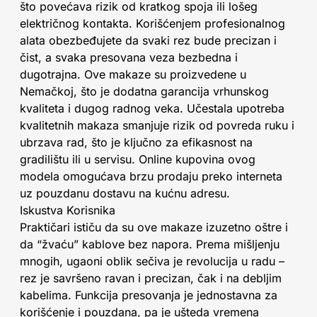
što povećava rizik od kratkog spoja ili lošeg
električnog kontakta. Korišćenjem profesionalnog
alata obezbeđujete da svaki rez bude precizan i
čist, a svaka presovana veza bezbedna i
dugotrajna. Ove makaze su proizvedene u
Nemačkoj, što je dodatna garancija vrhunskog
kvaliteta i dugog radnog veka. Učestala upotreba
kvalitetnih makaza smanjuje rizik od povreda ruku i
ubrzava rad, što je ključno za efikasnost na
gradilištu ili u servisu. Online kupovina ovog
modela omogućava brzu prodaju preko interneta
uz pouzdanu dostavu na kućnu adresu.
Iskustva Korisnika
Praktičari ističu da su ove makaze izuzetno oštre i
da “žvaću” kablove bez napora. Prema mišljenju
mnogih, ugaoni oblik sečiva je revolucija u radu –
rez je savršeno ravan i precizan, čak i na debljim
kabelima. Funkcija presovanja je jednostavna za
korišćenje i pouzdana, pa je ušteda vremena