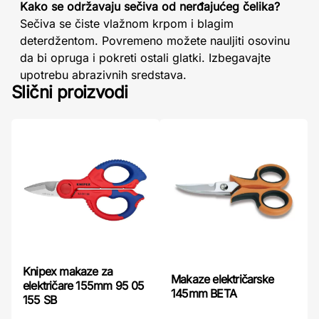
Kako se održavaju sečiva od nerđajućeg čelika?
Sečiva se čiste vlažnom krpom i blagim
deterdžentom. Povremeno možete nauljiti osovinu
da bi opruga i pokreti ostali glatki. Izbegavajte
upotrebu abrazivnih sredstava.
Slični proizvodi
Knipex makaze za
Makaze električarske
električare 155mm 95 05
145mm BETA
155 SB