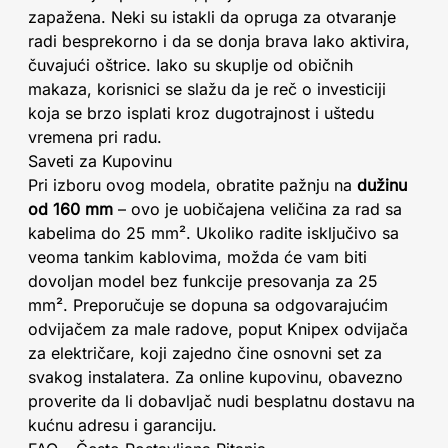
zapažena. Neki su istakli da opruga za otvaranje
radi besprekorno i da se donja brava lako aktivira,
čuvajući oštrice. Iako su skuplje od običnih
makaza, korisnici se slažu da je reč o investiciji
koja se brzo isplati kroz dugotrajnost i uštedu
vremena pri radu.
Saveti za Kupovinu
Pri izboru ovog modela, obratite pažnju na
dužinu
od 160 mm
– ovo je uobičajena veličina za rad sa
kabelima do 25 mm². Ukoliko radite isključivo sa
veoma tankim kablovima, možda će vam biti
dovoljan model bez funkcije presovanja za 25
mm². Preporučuje se dopuna sa odgovarajućim
odvijačem za male radove, poput Knipex odvijača
za električare, koji zajedno čine osnovni set za
svakog instalatera. Za online kupovinu, obavezno
proverite da li dobavljač nudi besplatnu dostavu na
kućnu adresu i garanciju.