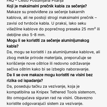
FAQ – Često Postavljana Pitanja
Koji je maksimalni prečnik kabla za sečenje?
Makaze su predviđene za sečenje bakarnih
kablova, ali ne postoji strogi maksimalni prečnik –
zavisi od tvrdoće kabla. U praksi, lako seku
višežilne kablove do poprečnog preseka 25 mm² ili
debljine oko 5-8 mm.
Mogu li se koristiti za sečenje aluminijumskog
kabla?
Da, mogu se koristiti i za aluminijumske kablove, ali
zbog mekše prirode materijala, preporučuje se
korišćenje nove oštrice ili redovno održavanje
sečiva oštrim kako bi se izbeglo naboravanje.
Da li se ove makaze mogu koristiti na visini bez
rizika od ispadanja?
Da, poseduju tačku za vezivanje, koja je
kompatibilna sa Knipex Tethered Tools sistemom,
što omogućava siguran rad na visini. Obavezno
koristite odgovarajući sistem za vezivanje.