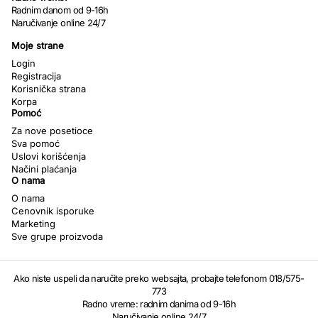
Radnim danom od 9-16h
Naručivanje online 24/7
Moje strane
Login
Registracija
Korisnička strana
Korpa
Pomoć
Za nove posetioce
Sva pomoć
Uslovi korišćenja
Načini plaćanja
O nama
O nama
Cenovnik isporuke
Marketing
Sve grupe proizvoda
Ako niste uspeli da naručite preko websajta, probajte telefonom 018/575-
773
Radno vreme: radnim danima od 9-16h
Naručivanje online 24/7