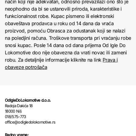
način koji nije adekvatan, odnosno prevazilazi ono što je
neophodno da bi se ustanovili priroda, karakteristike i
funkcionalnost robe. Kupac pismeno ili elektronski
obaveštava prodavca u roku od 14 dana da vraća
proizvod, pomoću Obrasca za odustanak koji se nalazi
na poledjini računa. Troškove transporta pri vraćanju robe
snosi kupac. Posle 14 dana od dana prijema Od Igle Do
Lokomotive doo nije obavezna da vrati novac ili zameni
robu. Za detaljnije informacije kliknite na link
Prava i
obaveze potrošača
OdIgleDoLokomotive d.o.o.
Radoja Dakića 18
18000 Niš
018/575-773
office@odigledolokomotive.rs
Radno vreme: