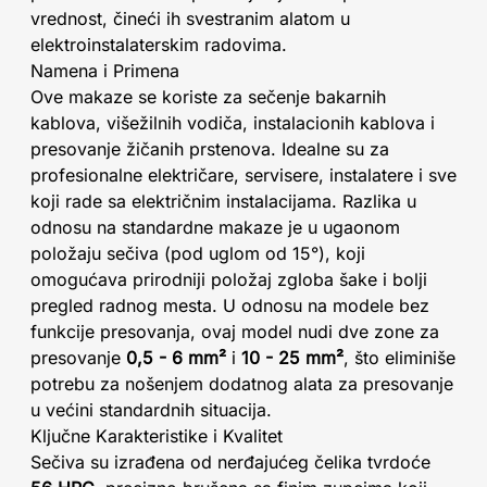
vrednost, čineći ih svestranim alatom u
elektroinstalaterskim radovima.
Namena i Primena
Ove makaze se koriste za sečenje bakarnih
kablova, višežilnih vodiča, instalacionih kablova i
presovanje žičanih prstenova. Idealne su za
profesionalne električare, servisere, instalatere i sve
koji rade sa električnim instalacijama. Razlika u
odnosu na standardne makaze je u ugaonom
položaju sečiva (pod uglom od 15°), koji
omogućava prirodniji položaj zgloba šake i bolji
pregled radnog mesta. U odnosu na modele bez
funkcije presovanja, ovaj model nudi dve zone za
presovanje
0,5 - 6 mm²
i
10 - 25 mm²
, što eliminiše
potrebu za nošenjem dodatnog alata za presovanje
u većini standardnih situacija.
Ključne Karakteristike i Kvalitet
Sečiva su izrađena od nerđajućeg čelika tvrdoće