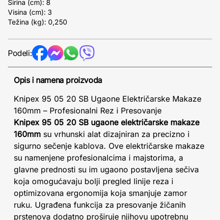
Širina (cm): 8
Visina (cm): 3
Težina (kg): 0,250
Podeli:
Opis i namena proizvoda
Knipex 95 05 20 SB Ugaone Električarske Makaze
160mm – Profesionalni Rez i Presovanje
Knipex 95 05 20 SB ugaone električarske makaze
160mm
su vrhunski alat dizajniran za precizno i
sigurno sečenje kablova. Ove električarske makaze
su namenjene profesionalcima i majstorima, a
glavne prednosti su im ugaono postavljena sečiva
koja omogućavaju bolji pregled linije reza i
optimizovana ergonomija koja smanjuje zamor
ruku. Ugrađena funkcija za presovanje žičanih
prstenova dodatno proširuje njihovu upotrebnu