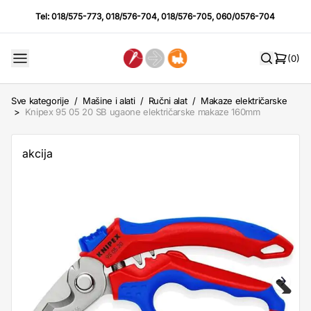
Tel:
018/575-773
,
018/576-704
,
018/576-705
,
060/0576-704
(0)
Sve kategorije
/
Mašine i alati
/
Ručni alat
/
Makaze električarske
>
Knipex 95 05 20 SB ugaone električarske makaze 160mm
akcija