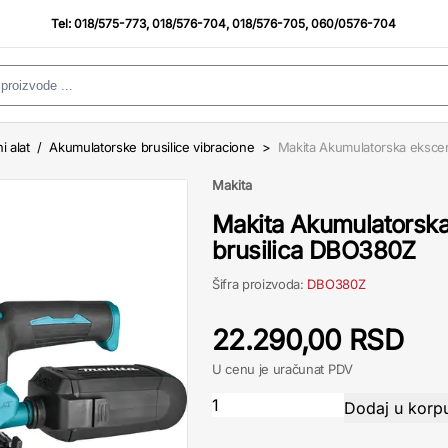
Tel:
018/575-773
,
018/576-704
,
018/576-705
,
060/0576-704
i alat
/
Akumulatorske brusilice vibracione
>
Makita Akumulatorska ekscen
Makita
Makita Akumulatorska
brusilica DBO380Z
Šifra proizvoda:
DBO380Z
22.290,00 RSD
U cenu je uračunat PDV