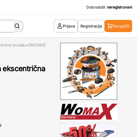
Dobrodošli:
neregistrovani
Prijava
Registracija
Korpa
(0)
trična brusilica DBO380Z
 ekscentrična