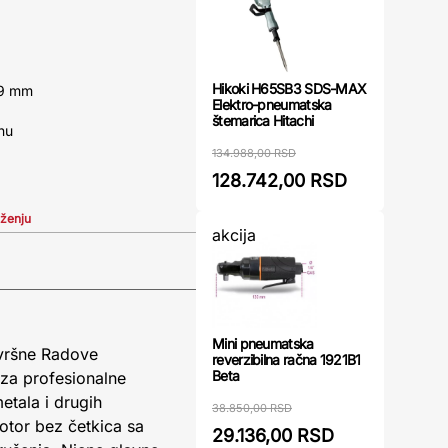
Hikoki H65SB3 SDS-MAX
69 mm
Elektro-pneumatska
štemarica Hitachi
nu
134.988,00 RSD
128.742,00 RSD
iženju
akcija
Mini pneumatska
avršne Radove
reverzibilna račna 1921B1
Beta
 za profesionalne
etala i drugih
38.850,00 RSD
otor bez četkica sa
29.136,00 RSD