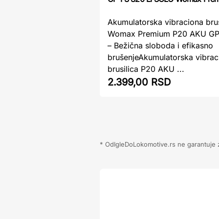
Akumulatorska vibraciona brus
Womax Premium P20 AKU GP-
– Bežična sloboda i efikasno
brušenjeAkumulatorska vibrac
brusilica P20 AKU ...
2.399,00 RSD
* OdIgleDoLokomotive.rs ne garantuje za