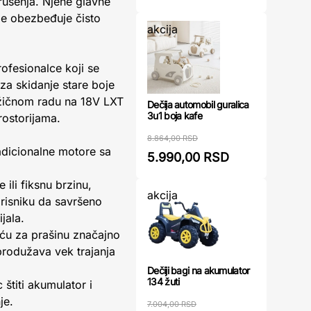
rušenja. Njene glavne
oje obezbeđuje čisto
akcija
rofesionalce koji se
 za skidanje stare boje
bežičnom radu na 18V LXT
Dečija automobil guralica
3u1 boja kafe
rostorijama.
8.864,00 RSD
adicionalne motore sa
5.990,00 RSD
ili fiksnu brzinu,
akcija
isniku da savršeno
jala.
eću za prašinu značajno
produžava vek trajanja
Dečiji bagi na akumulator
134 žuti
titi akumulator i
je.
7.004,00 RSD