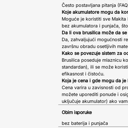
Često postavljana pitanja (FAQ
Koje akumulatore mogu da ko
Moguće je koristiti sve Makita
bez akumulatora i punjača, što
Da li ova brusilica može da se 
Da, zahvaljujući mogućnosti reg
završnu obradu osetljivih mater
Kako se povezuje sistem za o
Brusilica poseduje mlaznicu ko
standardan), ili se može korist
efikasnost i čistoću.
Koja je cena i gde mogu da je
Cena varira u zavisnosti od p
možete uporediti ponude i osig
uključuje akumulator) ako vam
Obim isporuke
bez baterija i punjača