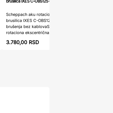
brusilica IXES C-OBS125-X
Akumulato
Scheppach aku rotaciona ekscentrična
ESM1013 
brusilica IXES C-OBS125-X – Sloboda
kablovaAk
brušenja bez kablovaScheppach aku
Solo ESM1
rotaciona ekscentrična brusili ...
...
3.780,00 RSD
4.670,