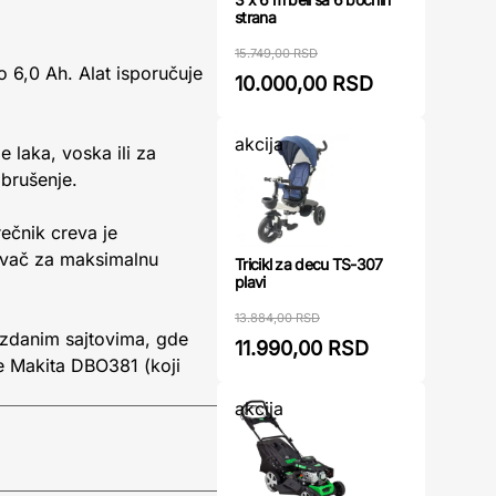
strana
15.749,00 RSD
 6,0 Ah. Alat isporučuje
10.000,00 RSD
akcija
e laka, voska ili za
 brušenje.
ečnik creva je
isivač za maksimalnu
Tricikl za decu TS-307
plavi
13.884,00 RSD
uzdanim sajtovima, gde
11.990,00 RSD
je Makita DBO381 (koji
akcija