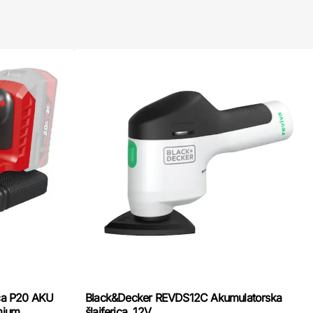
ica P20 AKU
Black&Decker REVDS12C Akumulatorska
mium
šlajferica, 12V