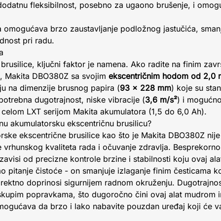
odatnu fleksibilnost, posebno za ugaono brušenje, i omog
 omogućava brzo zaustavljanje podložnog jastučića, smanju
dnost pri radu.
a
brusilice, ključni faktor je namena. Ako radite na finim zav
lu, Makita DBO380Z sa svojim
ekscentričnim hodom od 2,0
nju na dimenzije brusnog papira (
93 x 228 mm
) koje su sta
potrebna dugotrajnost, niske vibracije (
3,6 m/s²
) i mogućno
a celom LXT serijom Makita akumulatora (1,5 do 6,0 Ah).
etnu akumulatorsku ekscentričnu brusilicu?
rske ekscentrične brusilice kao što je Makita DBO380Z nij
je vrhunskog kvaliteta rada i očuvanje zdravlja. Besprekorn
zavisi od precizne kontrole brzine i stabilnosti koju ovaj al
mo pitanje čistoće - on smanjuje izlaganje finim česticama k
irektno doprinosi sigurnijem radnom okruženju. Dugotrajno
 skupim popravkama, što dugoročno čini ovaj alat mudrom in
gućava da brzo i lako nabavite pouzdan uređaj koji će va
.