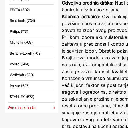
Odvojiva prednja drška:
Nudi d
kontrolu u svim pozicijama.
FESTA (802)
Kočnica jastučića:
Ova funkcija
Beta tools (734)
površine i povećavajući bezbe
Saveti za izbor ovog proizvod
Philips (715)
Prilikom izbora akumulatorske 
Michelin (709)
zahtevaju preciznost i kontro
je savršen izbor. Obratite paž
Bertoni-Lorelli (702)
Birajte ovaj model ako vam je 
Rosan (684)
na struju, uz kompatibilnost s
Zašto je važno koristiti kvalit
Wolfcraft (629)
Korišćenje vrhunske akumulato
već ključni faktor za postizan
Prosto (627)
tragova i ogrebotina, direktno 
STANLEY (573)
za sakupljanje prašine nije sa
respiratorne probleme, čime d
Sve robne marke
smanjuje zastoje i potrebu za
kupovina ovog modela vam omo
brzu dostavu na kućnu adresu