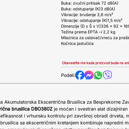
Buka: zvučni pritisak 72 dB(A)
Buka: odstupanje (K)3 dB(A)
Vibracije: brušenje 3,6 m/s²
Vibracije: odstupanje (K)1,5 m/s²
Dimenzije (D x Š x V)336 x 92 x 1
Težina prema EPTA –i 2,2 kg
Mlaznica za usisivač/vreću za praši
Kočnica jastučića
Obavestite me kada proizvod bude na sn
Podeli:
a Akumulatorska Ekscentrična Brusilica za Besprekorne Z
rična brusilica DBO380Z
je moćan i svestran alat dizajniran
efikasnost i vrhunsku kontrolu pri završnoj obradi drveta, m
 brusilica sa ekscentričnim kretanjem kombinuje napredni m