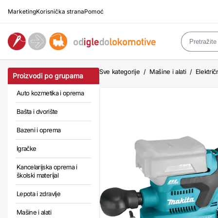
Marketing
Korisnička strana
Pomoć
Sve kategorije
/
Mašine i alati
/
Električn
Proizvodi po grupama
Auto kozmetika i oprema
Bašta i dvorište
Bazeni i oprema
Igračke
Kancelarijska oprema i
školski materijal
Lepota i zdravlje
Mašine i alati