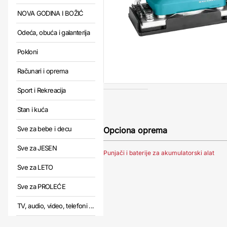
NOVA GODINA I BOŽIĆ
Odeća, obuća i galanterija
Pokloni
Računari i oprema
Sport i Rekreacija
Stan i kuća
Sve za bebe i decu
Opciona oprema
Sve za JESEN
Punjači i baterije za akumulatorski alat
Sve za LETO
Sve za PROLEĆE
TV, audio, video, telefoni ...