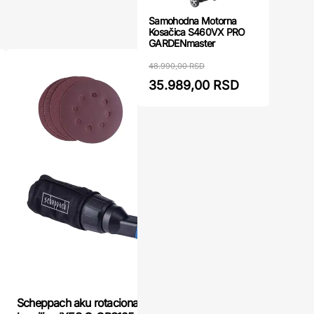
Samohodna Motorna
Kosačica S460VX PRO
GARDENmaster
48.990,00 RSD
35.989,00 RSD
Akumulator
Scheppach aku rotaciona ekscentrična
Ferm