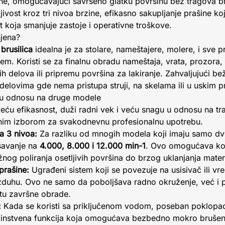
ne, omogućavajući savršeno glatku površinu bez tragova b
jivost kroz tri nivoa brzine, efikasno sakupljanje prašine k
t koja smanjuje zastoje i operativne troškove.
njena?
brusilica
idealna je za stolare, nameštajere, molere, i sve p
em. Koristi se za finalnu obradu nameštaja, vrata, prozora,
kih delova ili pripremu površina za lakiranje. Zahvaljujući 
elovima gde nema pristupa struji, na skelama ili u uskim p
ka u odnosu na druge modele
eću efikasnost, duži radni vek i veću snagu u odnosu na tr
anim izborom za svakodnevnu profesionalnu upotrebu.
a 3 nivoa:
Za razliku od mnogih modela koji imaju samo dve 
šavanje na
4.000, 8.000 i 12.000 min-1
. Ovo omogućava kor
žnog poliranja osetljivih površina do brzog uklanjanja materi
prašine:
Ugrađeni sistem koji se povezuje na usisivač ili vr
azduhu. Ovo ne samo da poboljšava radno okruženje, već i 
etu završne obrade.
:
Kada se koristi sa priključenom vodom, poseban poklopac š
jedinstvena funkcija koja omogućava bezbedno mokro brušen