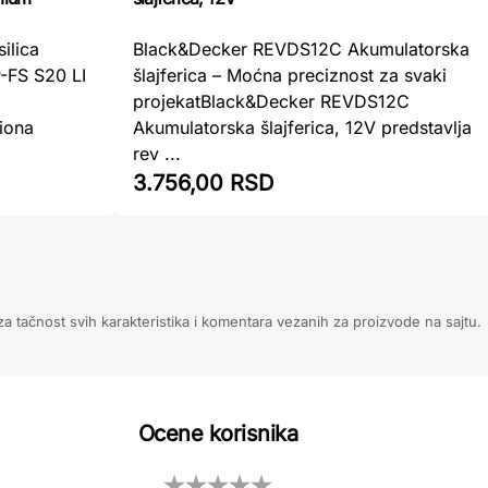
ilica
Black&Decker REVDS12C Akumulatorska
FS S20 LI
šlajferica – Moćna preciznost za svaki
projekatBlack&Decker REVDS12C
iona
Akumulatorska šlajferica, 12V predstavlja
rev ...
3.756,00 RSD
 tačnost svih karakteristika i komentara vezanih za proizvode na sajtu.
Ocene korisnika