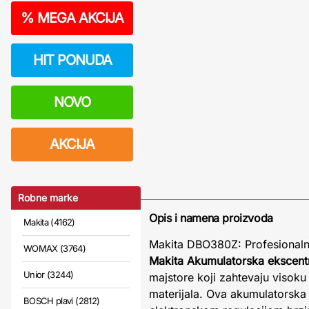
%
MEGA AKCIJA
HIT PONUDA
NOVO
AKCIJA
Robne marke
Opis i namena proizvoda
Makita (4162)
Makita DBO380Z: Profesionaln
WOMAX (3764)
Makita Akumulatorska ekscent
Unior (3244)
majstore koji zahtevaju visoku 
materijala. Ova akumulatorska
BOSCH plavi (2812)