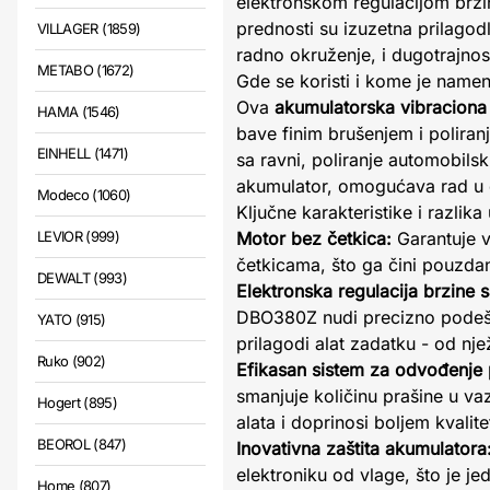
elektronskom regulacijom brzi
prednosti su izuzetna prilagodl
VILLAGER (1859)
radno okruženje, i dugotrajnos
METABO (1672)
Gde se koristi i kome je name
Ova
akumulatorska vibraciona 
HAMA (1546)
bave finim brušenjem i poliranj
EINHELL (1471)
sa ravni, poliranje automobils
akumulator, omogućava rad u d
Modeco (1060)
Ključne karakteristike i razli
LEVIOR (999)
Motor bez četkica:
Garantuje v
četkicama, što ga čini pouzd
DEWALT (993)
Elektronska regulacija brzine s
DBO380Z nudi precizno pode
YATO (915)
prilagodi alat zadatku - od nje
Ruko (902)
Efikasan sistem za odvođenje 
smanjuje količinu prašine u v
Hogert (895)
alata i doprinosi boljem kvalit
BEOROL (847)
Inovativna zaštita akumulatora
elektroniku od vlage, što je 
Home (807)