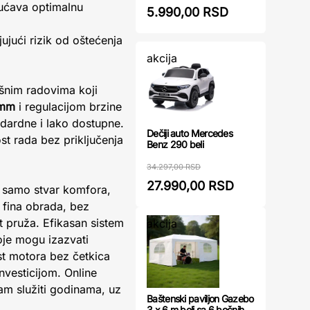
ućava optimalnu
5.990,00 RSD
jući rizik od oštećenja
akcija
ršnim radovima koji
 mm
i regulacijom brzine
ndardne i lako dostupne.
Dečiji auto Mercedes
st rada bez priključenja
Benz 290 beli
34.297,00 RSD
27.990,00 RSD
e samo stvar komfora,
o fina obrada, bez
at pruža. Efikasan sistem
akcija
oje mogu izazvati
st motora bez četkica
vesticijom. Online
m služiti godinama, uz
Baštenski paviljon Gazebo
3 x 6 m beli sa 6 bočnih