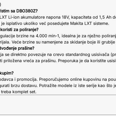
)
ristim sa DBO380Z?
 LXT Li-ion akumulatore napona 18V, kapaciteta od 1,5 Ah do
 je isplativo ukoliko već posedujete Makita LXT sisteme.
koristi za poliranje?
ulacije brzine na 4.000 min-1, idealna je za nježno poliranj
ijala. Veće brzine su namenjene za skidanje boje ili grublje
dvođenje prašine?
ja se direktno povezuje na crevo standardnog usisivača (pr
iti priložena vreća za prašinu. Preporuka je da koristite us
 kupim?
rodavca i promocija. Preporučujemo online kupovinu na po
urati brzu dostavu. Potražite modele iz iste serije kao što 
 treba komplet set.