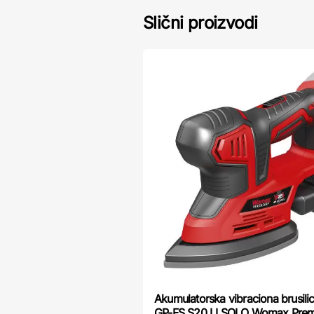
Slični proizvodi
Akumulatorska vibraciona brusil
GP-FS S20 LI SOLO Womax Pre