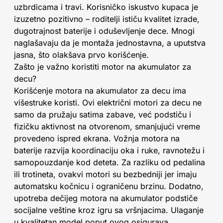
uzbrdicama i travi. Korisničko iskustvo kupaca je
izuzetno pozitivno – roditelji ističu kvalitet izrade,
dugotrajnost baterije i oduševljenje dece. Mnogi
naglašavaju da je montaža jednostavna, a uputstva
jasna, što olakšava prvo korišćenje.
Zašto je važno koristiti motor na akumulator za
decu?
Korišćenje motora na akumulator za decu ima
višestruke koristi. Ovi električni motori za decu ne
samo da pružaju satima zabave, već podstiču i
fizičku aktivnost na otvorenom, smanjujući vreme
provedeno ispred ekrana. Vožnja motora na
baterije razvija koordinaciju oka i ruke, ravnotežu i
samopouzdanje kod deteta. Za razliku od pedalina
ili trotineta, ovakvi motori su bezbedniji jer imaju
automatsku kočnicu i ograničenu brzinu. Dodatno,
upotreba dečijeg motora na akumulator podstiče
socijalne veštine kroz igru sa vršnjacima. Ulaganje
u kvalitetan model poput ovog osigurava