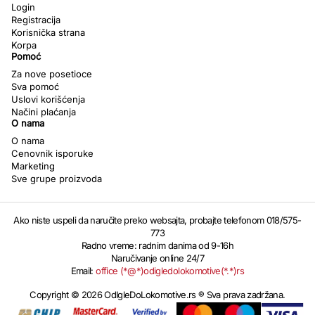
Login
Registracija
Korisnička strana
Korpa
Pomoć
Za nove posetioce
Sva pomoć
Uslovi korišćenja
Načini plaćanja
O nama
O nama
Cenovnik isporuke
Marketing
Sve grupe proizvoda
Ako niste uspeli da naručite preko websajta, probajte telefonom 018/575-
773
Radno vreme: radnim danima od 9-16h
Naručivanje online 24/7
Email:
office (*@*)odigledolokomotive(*.*)rs
Copyright © 2026 OdIgleDoLokomotive.rs ® Sva prava zadržana.