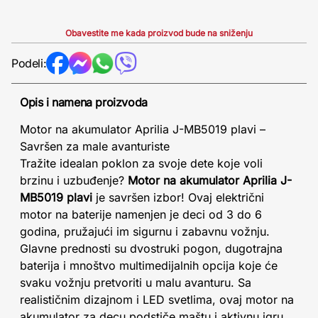
Obavestite me kada proizvod bude na sniženju
Podeli:
Opis i namena proizvoda
Motor na akumulator Aprilia J-MB5019 plavi –
Savršen za male avanturiste
Tražite idealan poklon za svoje dete koje voli
brzinu i uzbuđenje?
Motor na akumulator Aprilia J-
MB5019 plavi
je savršen izbor! Ovaj električni
motor na baterije namenjen je deci od 3 do 6
godina, pružajući im sigurnu i zabavnu vožnju.
Glavne prednosti su dvostruki pogon, dugotrajna
baterija i mnoštvo multimedijalnih opcija koje će
svaku vožnju pretvoriti u malu avanturu. Sa
realističnim dizajnom i LED svetlima, ovaj motor na
akumulator za decu podstiče maštu i aktivnu igru