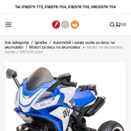
Tel:
018/575-773
,
018/576-704
,
018/576-705
,
060/0576-704
(0)
Sve kategorije
/
Igračke
/
Automobili i ostala vozila za decu na
akumulator
/
Motori za decu na akumulator
>
Motor na akumulator
Aprilia J-MB5019 plavi