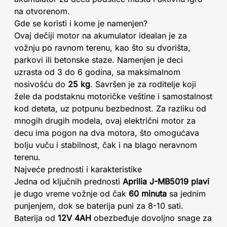
na otvorenom.
Gde se koristi i kome je namenjen?
Ovaj dečiji motor na akumulator idealan je za
vožnju po ravnom terenu, kao što su dvorišta,
parkovi ili betonske staze. Namenjen je deci
uzrasta od 3 do 6 godina, sa maksimalnom
nosivošću do
25 kg
. Savršen je za roditelje koji
žele da podstaknu motoričke veštine i samostalnost
kod deteta, uz potpunu bezbednost. Za razliku od
mnogih drugih modela, ovaj električni motor za
decu ima pogon na dva motora, što omogućava
bolju vuču i stabilnost, čak i na blago neravnom
terenu.
Najveće prednosti i karakteristike
Jedna od ključnih prednosti
Aprilia J-MB5019 plavi
je dugo vreme vožnje od čak
60 minuta
sa jednim
punjenjem, dok se baterija puni za 8-10 sati.
Baterija od
12V 4AH
obezbeđuje dovoljno snage za