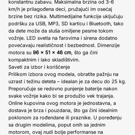
konstantnu zabavu. Maksimalna brzina od 3-6
km/h je prilagođena deci, pružajući im osećaj
brzine bez rizika. Multimedijalne funkcije uključuju
podršku za USB, MP3, SD karticu i Bluetooth, tako
da dete može da sluša omiljene pesme tokom
vožnje. LED svetla na farovima i sirena dodatno
povećavaju realističnost i bezbednost. Dimenzije
motora su
96 × 51 × 46 cm
, što ga čini
kompaktnim i lako skladištivim.
Saveti za izbor i korišćenje
Prilikom izbora ovog modela, obratite pažnju na
uzrast i težinu deteta – idealan je za decu do 25 kg.
Preporučuje se redovno punjenje baterije nakon
svake vožnje kako bi se produžio vek trajanja.
Online kupovina ovog motora je jednostavna, a
dostava je brza i pouzdana, što ga čini idealnim
poklonom za rođendane ili praznike. U poređenju
sa drugim modelima, poput onih sa jednim
motorom, ovaj nudi bolje performanse na