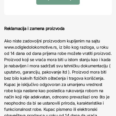
Reklamacija i zamena proizvoda
Ako niste zadovoljni proizvodom kupljenim na sajtu
www.odigledolokomotive.rs, iz bilo kog razloga, u roku
od 14 dana od dana prijema robe možete vratiti proizvod.
Proizvod koji se vraća mora biti u istom stanju kao i kada
je nabavljen i mora sadržati svu tehničku dokumentaciju (
uputstvo, garanciju, pakovanje itd ). Proizvod mora biti
bez bilo kakvih fizičkih oštećenja i tragova korišćenja.
Kupac je isključivo odgovoran za umanjenu vrednost
robe koja nastane kao posledica rukovanja robom na
način koji nije adekvatan, odnosno prevazilazi ono što je
neophodno da bi se ustanovili priroda, karakteristike i
funkcionalnost robe. Kupac pismeno ili elektronski
obaveštava prodavca u roku od 14 dana da vraća