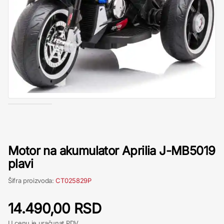
Motor na akumulator Aprilia J-MB5019
plavi
Šifra proizvoda:
CT025829P
14.490,00 RSD
U cenu je uračunat PDV