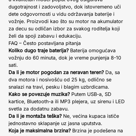
dugotrajnost i zadovoljstvo, dok istovremeno uči
dete odgovornosti u vidu održavanja baterije i
vožnje. Proizvodi kao što su motor na akumulator
za decu su odličan izbor za svakog roditelja koji
želi da spoji zabavu i edukaciju.
FAQ – Često postavljana pitanja
Koliko dugo traje baterija?
Baterija omogućava
vožnju do 60 minuta, dok je vreme punjenja 8-10
sati.
Da li je motor pogodan za neravan teren?
Da, sa
dva motora i nosivošću od 25 kg, odlično se
snalazi na travi, pesku i blagim uzbrdicama.
Kako se povezuje muzika?
Putem USB-a, SD
kartice, Bluetooth-a ili MP3 plejera, uz sirenu i LED
svetla za dodatnu zabavu.
Da li je montaža teška?
Ne, većina kupaca ističe
jednostavno sklapanje uz jasna uputstva.
Koja je maksimalna brzina?
Brzina je podešena na