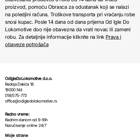
proizvod, pomoću Obrasca za odustanak koji se nalazi
na poledjini računa. Troškove transporta pri vraćanju robe
snosi kupac. Posle 14 dana od dana prijema Od Igle Do
Lokomotive doo nije obavezna da vrati novac ili zameni
robu. Za detaljnije informacije kliknite na link
Prava i
obaveze potrošača
OdIgleDoLokomotive d.o.o.
Radoja Dakića 18
18000 Niš
018/575-773
office@odigledolokomotive.rs
Radno vreme:
Radnim danom od 9-16h
Naručivanje online 24/7
Moje strane