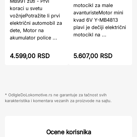
MB991 žuti - Prvi
motocikl za male
koraci u svetu
avanturisteMotor mini
vožnjePotražite li prvi
kvad 6V Y-MB4813
električni automobil za
plavi je dečiji električni
dete, Motor na
motocikl na ...
akumulator police ...
4.599,00 RSD
5.607,00 RSD
* OdIgleDoLokomotive.rs ne garantuje za tačnost svih
karakteristika i komentara vezanih za proizvode na sajtu.
Ocene korisnika