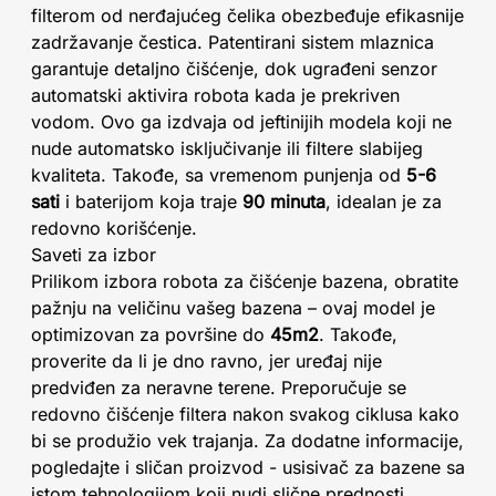
filterom od nerđajućeg čelika obezbeđuje efikasnije
zadržavanje čestica. Patentirani sistem mlaznica
garantuje detaljno čišćenje, dok ugrađeni senzor
automatski aktivira robota kada je prekriven
vodom. Ovo ga izdvaja od jeftinijih modela koji ne
nude automatsko isključivanje ili filtere slabijeg
kvaliteta. Takođe, sa vremenom punjenja od
5-6
sati
i baterijom koja traje
90 minuta
, idealan je za
redovno korišćenje.
Saveti za izbor
Prilikom izbora robota za čišćenje bazena, obratite
pažnju na veličinu vašeg bazena – ovaj model je
optimizovan za površine do
45m2
. Takođe,
proverite da li je dno ravno, jer uređaj nije
predviđen za neravne terene. Preporučuje se
redovno čišćenje filtera nakon svakog ciklusa kako
bi se produžio vek trajanja. Za dodatne informacije,
pogledajte i sličan proizvod - usisivač za bazene sa
istom tehnologijom koji nudi slične prednosti.