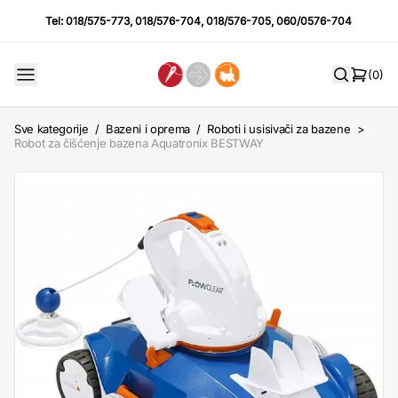
Tel:
018/575-773
,
018/576-704
,
018/576-705
,
060/0576-704
(0)
Sve kategorije
/
Bazeni i oprema
/
Roboti i usisivači za bazene
>
Robot za čišćenje bazena Aquatronix BESTWAY