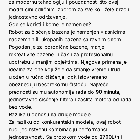
za modernu tehnologiju i pouzdanost, što ovaj
model čini odličnim izborom za sve koji žele brzo i
jednostavno održavanje.
Gde se koristi i kome je namenjen?
Robot za čišćenje bazena je namenjen vlasnicima
nadzemnih ili ukopanih bazena sa ravnim dnom.
Pogodan je za porodične bazene, manje
rekreativne bazene ili čak i za profesionalnu
upotrebu u manjim objektima. Njegova primena je
idealna za one koji žele da smanje vreme i trud
uložen u ručno čišćenje, dok istovremeno
obezbeđuju besprekornu čistoću. Najveće
prednosti su mu autonomija rada do
90 minuta
,
jednostavno čišćenje filtera i zaštita motora od rada
bez vode.
Razlika u odnosu na druge modele
Za razliku od konkurentskih modela, ovaj robot
nudi jedinstvenu kombinaciju performansi i
jednostavnosti. Sa protokom vode od
2700L/h
i