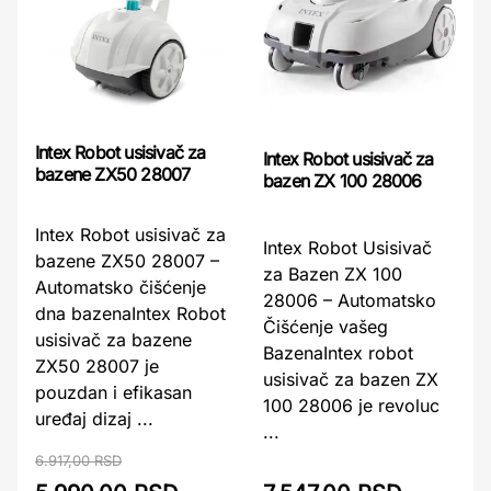
Intex Robot usisivač za
Intex Robot usisivač za
bazene ZX50 28007
bazen ZX 100 28006
Intex Robot usisivač za
Intex Robot Usisivač
bazene ZX50 28007 –
za Bazen ZX 100
Automatsko čišćenje
28006 – Automatsko
dna bazenaIntex Robot
Čišćenje vašeg
usisivač za bazene
BazenaIntex robot
ZX50 28007 je
usisivač za bazen ZX
pouzdan i efikasan
100 28006 je revoluc
uređaj dizaj ...
...
6.917,00 RSD