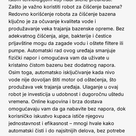
Zašto je važno koristiti robot za čišćenje bazena?
Redovno korišćenje robota za čišćenje bazena
ključno je za očuvanje kvaliteta vode i
produžavanje veka trajanja bazenske opreme. Bez
adekvatnog čišćenja, alge, bakterije i čestice
prljavštine mogu da zagade vodu i oštete filtere ili
pumpe. Automatski rad ovog uređaja smanjuje
fizički napor i omogućava vam da uživate u
kristalno čistom bazenu bez dodatnog napora.
Osim toga, automatsko isključivanje kada nivo
vode nije dovoljan štiti motor od oštećenja, što
produžava vek trajanja uređaja. Ulaganje u ovaj
robot je investicija u udobnost i dugoročnu uštedu
vremena. Online kupovina i brza dostava
omogućavaju vam da ga nabavite bez napora, dok
korisničko iskustvo kupaca ističe njegovu
jednostavnost i efikasnost – mnogi hvale kako
automatski čisti i do najsitnijih delova, bez potrebe