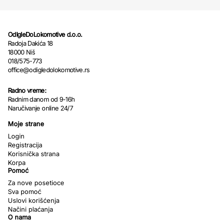
OdIgleDoLokomotive d.o.o.
Radoja Dakića 18
18000 Niš
018/575-773
office@odigledolokomotive.rs
Radno vreme:
Radnim danom od 9-16h
Naručivanje online 24/7
Moje strane
Login
Registracija
Korisnička strana
Korpa
Pomoć
Za nove posetioce
Sva pomoć
Uslovi korišćenja
Načini plaćanja
O nama