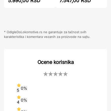
5.990,00 RSD
7.547,00 RSD
* OdIgleDoLokomotive.rs ne garantuje za tačnost svih
karakteristika i komentara vezanih za proizvode na sajtu.
Ocene korisnika
0%
5
0%
4