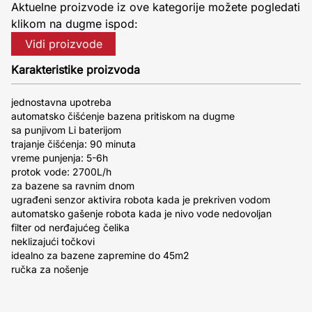
Aktuelne proizvode iz ove kategorije možete pogledati
klikom na dugme ispod:
Vidi proizvode
Karakteristike proizvoda
jednostavna upotreba
automatsko čišćenje bazena pritiskom na dugme
sa punjivom Li baterijom
trajanje čišćenja: 90 minuta
vreme punjenja: 5-6h
protok vode: 2700L/h
za bazene sa ravnim dnom
ugrađeni senzor aktivira robota kada je prekriven vodom
automatsko gašenje robota kada je nivo vode nedovoljan
filter od nerđajućeg čelika
neklizajući točkovi
idealno za bazene zapremine do 45m2
ručka za nošenje