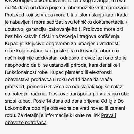
www.odigledolokomotive.rs, iz bilo kog razloga, u roku
od 14 dana od dana prijema robe možete vratiti proizvod.
Proizvod koji se vraća mora biti u istom stanju kao i kada
je nabavljen i mora sadržati svu tehničku dokumentaciju (
uputstvo, garanciju, pakovanje itd ). Proizvod mora biti
bez bilo kakvih fizičkih oštećenja i tragova korišćenja.
Kupac je isključivo odgovoran za umanjenu vrednost
robe koja nastane kao posledica rukovanja robom na
način koji nije adekvatan, odnosno prevazilazi ono što je
neophodno da bi se ustanovili priroda, karakteristike i
funkcionalnost robe. Kupac pismeno ili elektronski
obaveštava prodavca u roku od 14 dana da vraća
proizvod, pomoću Obrasca za odustanak koji se nalazi
na poledjini računa. Troškove transporta pri vraćanju robe
snosi kupac. Posle 14 dana od dana prijema Od Igle Do
Lokomotive doo nije obavezna da vrati novac ili zameni
robu. Za detaljnije informacije kliknite na link
Prava i
obaveze potrošača