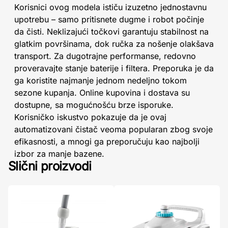
Korisnici ovog modela ističu izuzetno jednostavnu
upotrebu – samo pritisnete dugme i robot počinje
da čisti. Neklizajući točkovi garantuju stabilnost na
glatkim površinama, dok ručka za nošenje olakšava
transport. Za dugotrajne performanse, redovno
proveravajte stanje baterije i filtera. Preporuka je da
ga koristite najmanje jednom nedeljno tokom
sezone kupanja. Online kupovina i dostava su
dostupne, sa mogućnošću brze isporuke.
Korisničko iskustvo pokazuje da je ovaj
automatizovani čistač veoma popularan zbog svoje
efikasnosti, a mnogi ga preporučuju kao najbolji
izbor za manje bazene.
Slični proizvodi