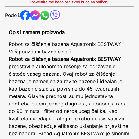
Obavestite me kada proizvod bude na sniženju
Podeli:
Opis i namena proizvoda
Robot za čišćenje bazena Aquatronix BESTWAY –
Vaš pouzdani bazen čistač
Robot za čišćenje bazena Aquatronix BESTWAY
predstavlja autonomno rešenje za održavanje
čistoće vašeg bazena. Ovaj robot za čišćenje
bazena je namenjen za ravne bazene i idealan je
kao bazen čistač za površine do 45 kvadratnih
metara. Glavne prednosti su mu jednostavna
upotreba putem jednog dugmeta, autonomija rada
do 90 minuta i filter od nerđajućeg čelika. Kao
kvalitetan uređaj iz kategorije roboti i usisivači za
bazene, obezbeđuje efikasno uklanjanje prljavštine
bez napora. Brend Aquatronix BESTWAY je sinonim