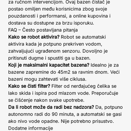
za ručnom intervencijom. Ovaj bazen čistač je
postao omiljen među korisnicima zbog svoje
pouzdanosti i performansi, a online kupovina i
dostava su dostupne za brzu isporuku.
FAQ – Često postavljana pitanja
Kako se robot aktivira?
Robot se automatski
aktivira kada je potpuno prekriven vodom,
zahvaljujući ugrađenom senzoru. Dovoljno je
pritisnuti dugme i spustiti ga u bazen.
Koji je maksimalni kapacitet bazena?
Idealno je za
bazene zapremine do 45m2 sa ravnim dnom. Veći
bazeni mogu zahtevati više ciklusa.
Kako se čisti filter?
Filter od nerđajućeg čelika se
lako skida i ispira pod mlazom vode. Preporučuje
se čišćenje nakon svake upotrebe.
Da li robot može da radi bez nadzora?
Da, potpuno
autonomno radi do 90 minuta, a automatski se gasi
ako nivo vode opadne. Nije potrebno prisustvo.
Dodatne informacije