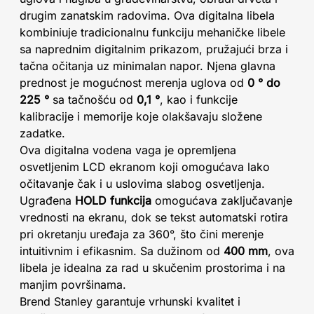
drugim zanatskim radovima. Ova digitalna libela
kombiniuje tradicionalnu funkciju mehaničke libele
sa naprednim digitalnim prikazom, pružajući brza i
tačna očitanja uz minimalan napor. Njena glavna
prednost je mogućnost merenja uglova od
0 ° do
225 °
sa tačnošću od
0,1 °
, kao i funkcije
kalibracije i memorije koje olakšavaju složene
zadatke.
Ova digitalna vodena vaga je opremljena
osvetljenim LCD ekranom koji omogućava lako
očitavanje čak i u uslovima slabog osvetljenja.
Ugrađena
HOLD funkcija
omogućava zaključavanje
vrednosti na ekranu, dok se tekst automatski rotira
pri okretanju uređaja za 360°, što čini merenje
intuitivnim i efikasnim. Sa dužinom od
400 mm
, ova
libela je idealna za rad u skučenim prostorima i na
manjim površinama.
Brend Stanley garantuje vrhunski kvalitet i