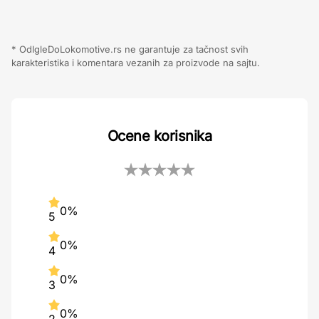
* OdIgleDoLokomotive.rs ne garantuje za tačnost svih
karakteristika i komentara vezanih za proizvode na sajtu.
Ocene korisnika
0%
5
0%
4
0%
3
0%