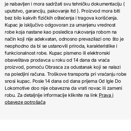
je nabavljen i mora sadržati svu tehničku dokumentaciju (
uputstvo, garanciju, pakovanje itd ). Proizvod mora biti
bez bilo kakvih fizičkih oštećenja i tragova korišćenja.
Kupac je isključivo odgovoran za umanjenu vrednost
robe koja nastane kao posledica rukovanja robom na
način koji nije adekvatan, odnosno prevazilazi ono što je
neophodno da bi se ustanovili priroda, karakteristike i
funkcionalnost robe. Kupac pismeno ili elektronski
obaveštava prodavca u roku od 14 dana da vraća
proizvod, pomoću Obrasca za odustanak koji se nalazi
na poledjini računa. Troškove transporta pri vraćanju robe
snosi kupac. Posle 14 dana od dana prijema Od Igle Do
Lokomotive doo nije obavezna da vrati novac ili zameni
robu. Za detaljnije informacije kliknite na link
Prava i
obaveze potrošača