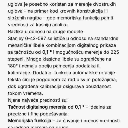
uglova je posebno koristan za merenje dvostrukih
uglova – na primer kod krovnih konstrukcija ili
složenih nagiba – gde memorijska funkcija pamti
vrednosti za kasniju analizu.
Razlika u odnosu na druge modele
Stanley 0-42-087 se ističe u odnosu na standardne
mehaničke libele kombinacijom digitalnog prikaza
sa tačnošću od
0,1 °
i mogućnošću merenja do 225
stepeni. Mnoge klasicne libele su ograničene na
180° i nemaju opciju pamćenja podataka ili
kalibracije. Dodatno, funkcija automatske rotacije
teksta čini je pogodnom za rad u svim položajima,
dok ugrađena kalibracija osigurava pouzdanost
tokom vremena.
Njene najveće prednosti su:
Tačnost digitalnog merenja od 0,1 °
– idealna za
precizne i fine podešavanja
Memorijska funkcija
– za čuvanje i prenos vrednosti
sa jednog merenja na drugo