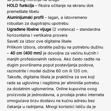
HOLD funkcija
– fiksira očitanje na ekranu dok
premeštate libelu
Aluminijumski profil
– lagan, a istovremeno
robustan za dugotrajnu upotrebu
Ugrađene libelne vijuge
(2 vretenca) – standardna
horizontalna i vertikalna provera
Saveti za izbor ove digitalne libele
Prilikom izbora, obratite pažnju na potrebnu dužinu
–
40 cm (400 mm)
je dovoljna za većinu kućnih i
manjih profesionalnih radova. Ako često radite na
dugim površinama poput postavljanja podova,
razmotrite i model dužine 60 cm ili 120 cm.
Takođe, digitalna libela je praktična za sve koji
rade sa uglovima i nagibima jer eliminiše potrebu
za dodatnim uglomerima. Online kupovina ovog
proizvoda je jednostavna, a prodaja preko interneta
omogućava brzu dostavu na kućnu adresu bez
čekanja u radnjama. Mnogi korisnici ističu da je