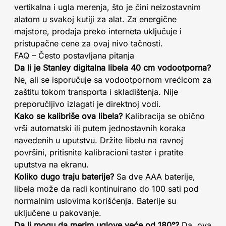
vertikalna i ugla merenja, što je čini neizostavnim
alatom u svakoj kutiji za alat. Za energične
majstore, prodaja preko interneta uključuje i
pristupačne cene za ovaj nivo tačnosti.
FAQ – Često postavljana pitanja
Da li je Stanley digitalna libela 40 cm vodootporna?
Ne, ali se isporučuje sa vodootpornom vrećicom za
zaštitu tokom transporta i skladištenja. Nije
preporučljivo izlagati je direktnoj vodi.
Kako se kalibriše ova libela?
Kalibracija se obično
vrši automatski ili putem jednostavnih koraka
navedenih u uputstvu. Držite libelu na ravnoj
površini, pritisnite kalibracioni taster i pratite
uputstva na ekranu.
Koliko dugo traju baterije?
Sa dve AAA baterije,
libela može da radi kontinuirano do 100 sati pod
normalnim uslovima korišćenja. Baterije su
uključene u pakovanje.
Da li mogu da merim uglove veće od 180°?
Da, ova