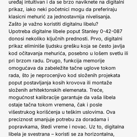
uređaj intuitivan i da se brzo naviknete na digitalni
prikaz, iako neki početnici mogu da preferiraju
klasicni mehurić za jednostavnija nivelisanja.
Zašto je važno koristiti digitalnu libelu?
Upotreba digitalne libele poput Stanley 0-42-087
donosi nekoliko ključnih prednosti. Prvo, digitalni
prikaz eliminiše ljudsku grešku koja se često javlja
kod očitavanja mehurića, posebno u lošem svetlu ili
pri brzom radu. Drugo, funkcija memorije
omogućava da zabeležite tačne uglove tokom
rada, što je neprocenjivo kod složenih projekata
poput postavljanja kosih krovova ili montaže
složenih arhitektonskih elemenata. Treće,
mogućnost kalibracije garantuje da vaša libela
ostaje tačna tokom vremena, čak i posle
višestrukog korišćenja u teškim uslovima. Ova
preciznost smanjuje potrebu za doradama i
popravkama, štedi vreme i novac. Uz to, digitalna
libela je svestrana – koristi se za horizontalna,