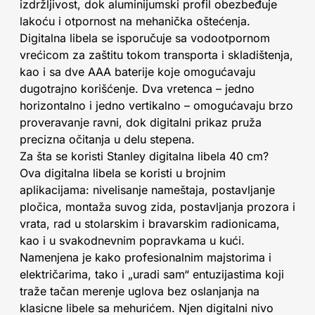
izdržljivost, dok aluminijumski profil obezbeđuje
lakoću i otpornost na mehanička oštećenja.
Digitalna libela se isporučuje sa vodootpornom
vrećicom za zaštitu tokom transporta i skladištenja,
kao i sa dve AAA baterije koje omogućavaju
dugotrajno korišćenje. Dva vretenca – jedno
horizontalno i jedno vertikalno – omogućavaju brzo
proveravanje ravni, dok digitalni prikaz pruža
precizna očitanja u delu stepena.
Za šta se koristi Stanley digitalna libela 40 cm?
Ova digitalna libela se koristi u brojnim
aplikacijama: nivelisanje nameštaja, postavljanje
pločica, montaža suvog zida, postavljanja prozora i
vrata, rad u stolarskim i bravarskim radionicama,
kao i u svakodnevnim popravkama u kući.
Namenjena je kako profesionalnim majstorima i
električarima, tako i „uradi sam“ entuzijastima koji
traže tačan merenje uglova bez oslanjanja na
klasicne libele sa mehurićem. Njen digitalni nivo