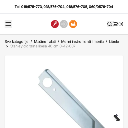
Tel:
018/575-773
,
018/576-704
,
018/576-705
,
060/0576-704
(0)
Sve kategorije
/
Mašine i alati
/
Merni instrumenti i merila
/
Libele
>
Stanley digitalna libela 40 cm 0-42-087