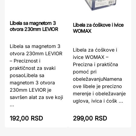
Libela sa magnetom 3
Libela za ćoškove i ivice
otvora 230mm LEVIOR
WOMAX
Libela sa magnetom 3
Libela za ćoškove i
otvora 230mm LEVIOR
ivice WOMAX –
– Preciznost i
Precizna i praktična
praktičnost za svaki
pomoć pri
posaoLibela sa
obeležavanjuNamena
magnetom 3 otvora
ove libele je precizno
230mm LEVIOR je
merenje i obeležavanje
savršen alat za sve koji
uglova, ivica i ćošk ...
...
299,00 RSD
192,00 RSD