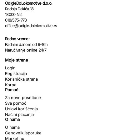
OdIgleDoLokomotive d.o.o.
Radoja Dakića 18
18000 Niš
018/575-773
office@odigledolokomotive.rs
Radno vreme:
Radnim danom od 9-16h
Naručivanje online 24/7
Moje strane
Login
Registracija
Korisnička strana
Korpa
Pomoć
Za nove posetioce
Sva pomoć
Uslovi korišćenja
Načini plaćanja
O nama
O nama
Cenovnik isporuke
Marketing