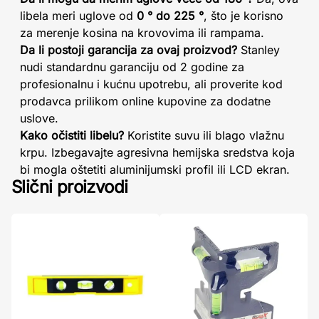
libela meri uglove od
0 ° do 225 °
, što je korisno
za merenje kosina na krovovima ili rampama.
Da li postoji garancija za ovaj proizvod?
Stanley
nudi standardnu garanciju od 2 godine za
profesionalnu i kućnu upotrebu, ali proverite kod
prodavca prilikom online kupovine za dodatne
uslove.
Kako očistiti libelu?
Koristite suvu ili blago vlažnu
krpu. Izbegavajte agresivna hemijska sredstva koja
bi mogla oštetiti aluminijumski profil ili LCD ekran.
Slični proizvodi