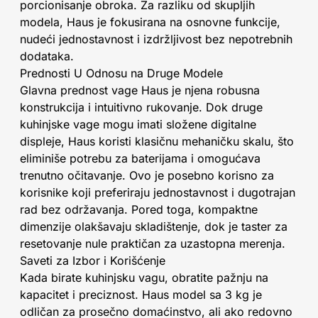
porcionisanje obroka. Za razliku od skupljih
modela, Haus je fokusirana na osnovne funkcije,
nudeći jednostavnost i izdržljivost bez nepotrebnih
dodataka.
Prednosti U Odnosu na Druge Modele
Glavna prednost vage Haus je njena robusna
konstrukcija i intuitivno rukovanje. Dok druge
kuhinjske vage mogu imati složene digitalne
displeje, Haus koristi klasičnu mehaničku skalu, što
eliminiše potrebu za baterijama i omogućava
trenutno očitavanje. Ovo je posebno korisno za
korisnike koji preferiraju jednostavnost i dugotrajan
rad bez održavanja. Pored toga, kompaktne
dimenzije olakšavaju skladištenje, dok je taster za
resetovanje nule praktičan za uzastopna merenja.
Saveti za Izbor i Korišćenje
Kada birate kuhinjsku vagu, obratite pažnju na
kapacitet i preciznost. Haus model sa 3 kg je
odličan za prosečno domaćinstvo, ali ako redovno