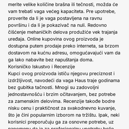
merite velike količine brašna ili tečnosti, možda će
vam trebati vaga većeg kapaciteta. Pre upotrebe,
proverite da li je vaga postavljena na ravnu
površinu i da li je pokazivač na nuli. Redovno
čišćenje mehaničkih delova produžiće vek trajanja
uređaja. Online kupovina ovog proizvoda je
dostupna putem prodaje preko interneta, sa brzom
dostavom na kućnu adresu, omogućavajući vam da
ga lako nabavite bez napuštanja doma.
Korisničko Iskustvo i Recenzije
Kupci ovog proizvoda ističu njegovu preciznost i
izdržljivost, navodeći da vaga Haus traje godinama
bez gubitka tačnosti. Mnogi su zadovoljni
jednostavnošću i brzim očitavanjem, bez potrebe
za zamenskim delovima. Recenzije takođe bodre
nisku cenu i praktičnost za svakodnevno kuvanje,
što je čini popularnim izborom na tržištu. Ipak, neki
korisnici preporučuju ga za osnovne potrebe, uz
napomenu da je za profesionalnu upotrebu bolje