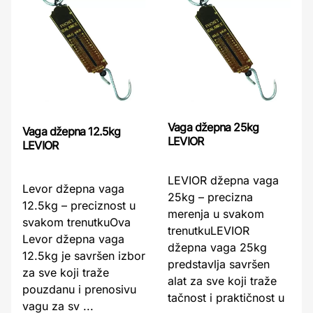
Vaga džepna 25kg
Vaga džepna 12.5kg
LEVIOR
LEVIOR
LEVIOR džepna vaga
Levor džepna vaga
25kg – precizna
12.5kg – preciznost u
merenja u svakom
svakom trenutkuOva
trenutkuLEVIOR
Levor džepna vaga
džepna vaga 25kg
12.5kg je savršen izbor
predstavlja savršen
za sve koji traže
alat za sve koji traže
pouzdanu i prenosivu
tačnost i praktičnost u
vagu za sv ...