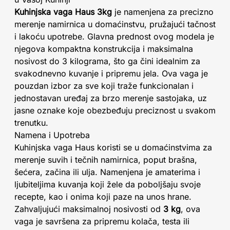
Kuhinjska vaga Haus 3kg
je namenjena za precizno
merenje namirnica u domaćinstvu, pružajući tačnost
i lakoću upotrebe. Glavna prednost ovog modela je
njegova kompaktna konstrukcija i maksimalna
nosivost do 3 kilograma, što ga čini idealnim za
svakodnevno kuvanje i pripremu jela. Ova vaga je
pouzdan izbor za sve koji traže funkcionalan i
jednostavan uređaj za brzo merenje sastojaka, uz
jasne oznake koje obezbeđuju preciznost u svakom
trenutku.
Namena i Upotreba
Kuhinjska vaga Haus koristi se u domaćinstvima za
merenje suvih i tečnih namirnica, poput brašna,
šećera, začina ili ulja. Namenjena je amaterima i
ljubiteljima kuvanja koji žele da poboljšaju svoje
recepte, kao i onima koji paze na unos hrane.
Zahvaljujući maksimalnoj nosivosti od
3 kg
, ova
vaga je savršena za pripremu kolača, testa ili