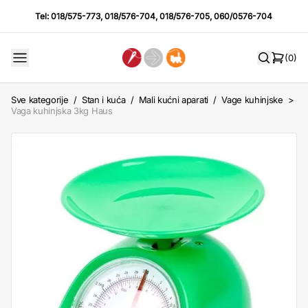
Tel:
018/575-773
,
018/576-704
,
018/576-705
,
060/0576-704
(0)
Sve kategorije
/
Stan i kuća
/
Mali kućni aparati
/
Vage kuhinjske
>
Vaga kuhinjska 3kg Haus