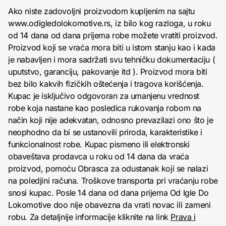
Ako niste zadovoljni proizvodom kupljenim na sajtu
www.odigledolokomotive.rs, iz bilo kog razloga, u roku
od 14 dana od dana prijema robe možete vratiti proizvod.
Proizvod koji se vraća mora biti u istom stanju kao i kada
je nabavljen i mora sadržati svu tehničku dokumentaciju (
uputstvo, garanciju, pakovanje itd ). Proizvod mora biti
bez bilo kakvih fizičkih oštećenja i tragova korišćenja.
Kupac je isključivo odgovoran za umanjenu vrednost
robe koja nastane kao posledica rukovanja robom na
način koji nije adekvatan, odnosno prevazilazi ono što je
neophodno da bi se ustanovili priroda, karakteristike i
funkcionalnost robe. Kupac pismeno ili elektronski
obaveštava prodavca u roku od 14 dana da vraća
proizvod, pomoću Obrasca za odustanak koji se nalazi
na poledjini računa. Troškove transporta pri vraćanju robe
snosi kupac. Posle 14 dana od dana prijema Od Igle Do
Lokomotive doo nije obavezna da vrati novac ili zameni
robu. Za detaljnije informacije kliknite na link
Prava i