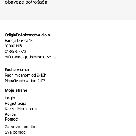
obaveze potrošača
OdIgleDoLokomotive d.o.o.
Radoja Dakića 18
18000 Niš
018/575-773
office@odigledolokomotive.rs
Radno vreme:
Radnim danom od 9-16h
Naručivanje online 24/7
Moje strane
Login
Registracija
Korisnička strana
Korpa
Pomoć
Za nove posetioce
Sva pomoć