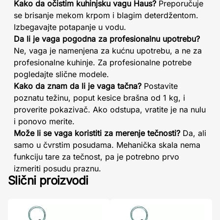
Kako da očistim kuhinjsku vagu Haus?
Preporučuje
se brisanje mekom krpom i blagim deterdžentom.
Izbegavajte potapanje u vodu.
Da li je vaga pogodna za profesionalnu upotrebu?
Ne, vaga je namenjena za kućnu upotrebu, a ne za
profesionalne kuhinje. Za profesionalne potrebe
pogledajte slične modele.
Kako da znam da li je vaga tačna?
Postavite
poznatu težinu, poput kesice brašna od 1 kg, i
proverite pokazivač. Ako odstupa, vratite je na nulu
i ponovo merite.
Može li se vaga koristiti za merenje tečnosti?
Da, ali
samo u čvrstim posudama. Mehanička skala nema
funkciju tare za tečnost, pa je potrebno prvo
izmeriti posudu praznu.
Slični proizvodi