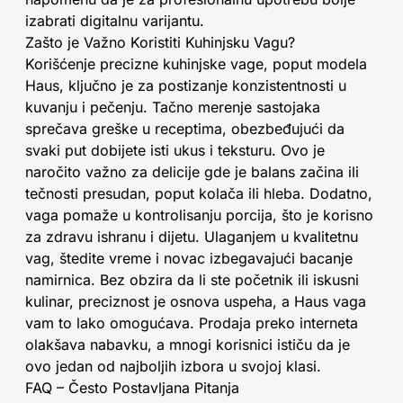
izabrati digitalnu varijantu.
Zašto je Važno Koristiti Kuhinjsku Vagu?
Korišćenje precizne kuhinjske vage, poput modela
Haus, ključno je za postizanje konzistentnosti u
kuvanju i pečenju. Tačno merenje sastojaka
sprečava greške u receptima, obezbeđujući da
svaki put dobijete isti ukus i teksturu. Ovo je
naročito važno za delicije gde je balans začina ili
tečnosti presudan, poput kolača ili hleba. Dodatno,
vaga pomaže u kontrolisanju porcija, što je korisno
za zdravu ishranu i dijetu. Ulaganjem u kvalitetnu
vag, štedite vreme i novac izbegavajući bacanje
namirnica. Bez obzira da li ste početnik ili iskusni
kulinar, preciznost je osnova uspeha, a Haus vaga
vam to lako omogućava. Prodaja preko interneta
olakšava nabavku, a mnogi korisnici ističu da je
ovo jedan od najboljih izbora u svojoj klasi.
FAQ – Često Postavljana Pitanja