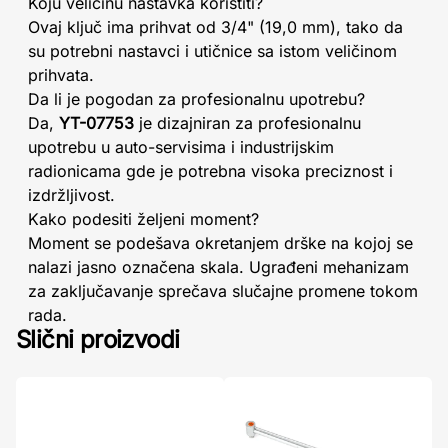
Koju veličinu nastavka koristiti?
Ovaj ključ ima prihvat od 3/4" (19,0 mm), tako da
su potrebni nastavci i utičnice sa istom veličinom
prihvata.
Da li je pogodan za profesionalnu upotrebu?
Da,
YT-07753
je dizajniran za profesionalnu
upotrebu u auto-servisima i industrijskim
radionicama gde je potrebna visoka preciznost i
izdržljivost.
Kako podesiti željeni moment?
Moment se podešava okretanjem drške na kojoj se
nalazi jasno označena skala. Ugrađeni mehanizam
za zaključavanje sprečava slučajne promene tokom
rada.
Slični proizvodi