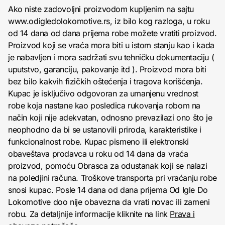
Ako niste zadovoljni proizvodom kupljenim na sajtu
www.odigledolokomotive.rs, iz bilo kog razloga, u roku
od 14 dana od dana prijema robe možete vratiti proizvod.
Proizvod koji se vraća mora biti u istom stanju kao i kada
je nabavljen i mora sadržati svu tehničku dokumentaciju (
uputstvo, garanciju, pakovanje itd ). Proizvod mora biti
bez bilo kakvih fizičkih oštećenja i tragova korišćenja.
Kupac je isključivo odgovoran za umanjenu vrednost
robe koja nastane kao posledica rukovanja robom na
način koji nije adekvatan, odnosno prevazilazi ono što je
neophodno da bi se ustanovili priroda, karakteristike i
funkcionalnost robe. Kupac pismeno ili elektronski
obaveštava prodavca u roku od 14 dana da vraća
proizvod, pomoću Obrasca za odustanak koji se nalazi
na poledjini računa. Troškove transporta pri vraćanju robe
snosi kupac. Posle 14 dana od dana prijema Od Igle Do
Lokomotive doo nije obavezna da vrati novac ili zameni
robu. Za detaljnije informacije kliknite na link
Prava i