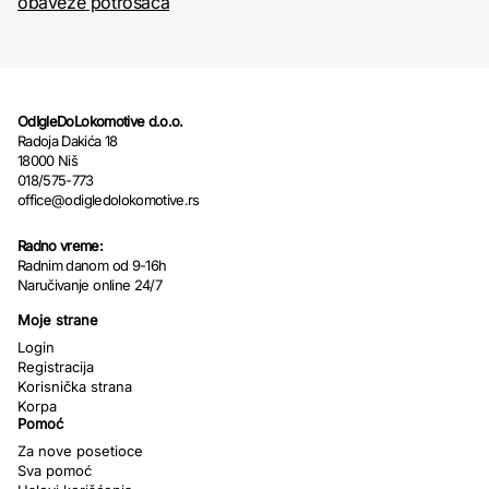
obaveze potrošača
OdIgleDoLokomotive d.o.o.
Radoja Dakića 18
18000 Niš
018/575-773
office@odigledolokomotive.rs
Radno vreme:
Radnim danom od 9-16h
Naručivanje online 24/7
Moje strane
Login
Registracija
Korisnička strana
Korpa
Pomoć
Za nove posetioce
Sva pomoć