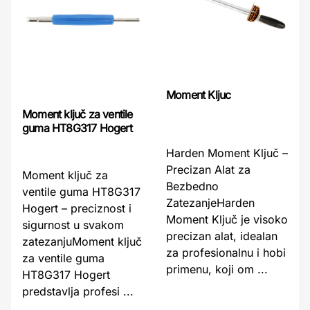
Moment Kljuc
Moment ključ za ventile
guma HT8G317 Hogert
Harden Moment Ključ –
Precizan Alat za
Moment ključ za
Bezbedno
ventile guma HT8G317
ZatezanjeHarden
Hogert – preciznost i
Moment Ključ je visoko
sigurnost u svakom
precizan alat, idealan
zatezanjuMoment ključ
za profesionalnu i hobi
za ventile guma
primenu, koji om ...
HT8G317 Hogert
predstavlja profesi ...