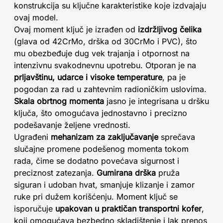
konstrukcija su ključne karakteristike koje izdvajaju
ovaj model.
Ovaj moment ključ je izrađen od
izdržljivog čelika
(glava od 42CrMo, drška od 30CrMo i PVC), što
mu obezbeđuje dug vek trajanja i otpornost na
intenzivnu svakodnevnu upotrebu. Otporan je na
prljavštinu, udarce i visoke temperature
, pa je
pogodan za rad u zahtevnim radioničkim uslovima.
Skala obrtnog momenta
jasno je integrisana u dršku
ključa, što omogućava jednostavno i precizno
podešavanje željene vrednosti.
Ugrađeni
mehanizam za zaključavanje
sprečava
slučajne promene podešenog momenta tokom
rada, čime se dodatno povećava sigurnost i
preciznost zatezanja.
Gumirana drška
pruža
siguran i udoban hvat, smanjuje klizanje i zamor
ruke pri dužem korišćenju. Moment ključ se
isporučuje
upakovan u praktičan transportni kofer
,
koji omogućava bezbedno skladištenje i lak prenos