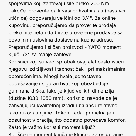
spojevima koji zahtevaju sile preko 200 Nm.
Takođe, proverite da li vaši prihvatni alati (nastavci,
utičnice) odgovaraju veličini od 3/4". Za online
kupovinu, preporučujemo da proverite prodaja
preko interneta i da birate proverene prodavce sa
povoljnim uslovima dostave na kućnu adresu.
Preporučujemo i sličan proizvod - YATO moment
ključ 1/2" za manje zahteve.
Korisnici koji su već isprobali ovaj alat često ističu
njegovu izdržljivost i tačnost čak i pri maksimalnim
opterećenjima. Mnogi hvale jednostavno
podešavanje i siguran hvat koji obezbeđuje
gumirana drška. Iako je ključ velikih dimenzija
(dužine 1030-1050 mm), korisnici navode da je
zahvaljujući kvalitetnoj izradi i balansu relativno
lako rukovati njime. Tokom rada, primetna je i
odsutnost vibracija, što dodatno povećava komfor.
Zašto je važno koristiti moment ključ?
Korišćenje moment ključa je ključno za osiguranje