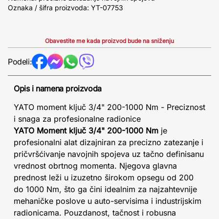
Oznaka / šifra proizvoda: YT-07753
Obavestite me kada proizvod bude na sniženju
Podeli:
Opis i namena proizvoda
YATO moment ključ 3/4" 200-1000 Nm - Preciznost
i snaga za profesionalne radionice
YATO Moment ključ 3/4" 200-1000 Nm
je
profesionalni alat dizajniran za precizno zatezanje i
pričvršćivanje navojnih spojeva uz tačno definisanu
vrednost obrtnog momenta. Njegova glavna
prednost leži u izuzetno širokom opsegu od 200
do 1000 Nm, što ga čini idealnim za najzahtevnije
mehaničke poslove u auto-servisima i industrijskim
radionicama. Pouzdanost, tačnost i robusna