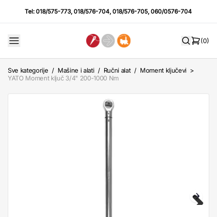
Tel:
018/575-773
,
018/576-704
,
018/576-705
,
060/0576-704
(0)
Sve kategorije
/
Mašine i alati
/
Ručni alat
/
Moment ključevi
>
YATO Moment ključ 3/4" 200-1000 Nm