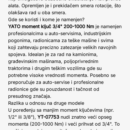
alata. Opremljen je i prekidačem smera rotacije, što
olakšava rad u oba smera.
Gde se koristi i kome je namenjen?
YATO moment ključ 3/4" 200-1000 Nm
je namenjen
profesionalcima u auto-servisima, industrijskim
pogonima, radionicama za teške mašine i svima
koji zahtevaju precizno zatezanje velikih navojnih
spojeva. Idealan je za rad na kamionima,
građevinskim mašinama, poljoprivrednim
traktorima i drugim teškim vozilima gde su
potrebne visoke vrednosti momenta. Posebno se
preporučuje za auto-servise i profesionalne
radionice gde su pouzdanost i tačnost od
presudnog značaja.
Razlika u odnosu na druge modele
U poređenju sa manjim moment ključevima (npr.
1/2" ili 3/8"),
YT-07753
nudi znatno veći opseg
momenta (200-1000 Nm) i veći prihvat od 3/4". To