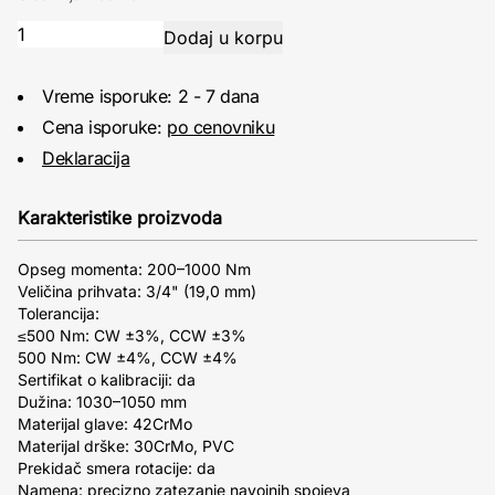
Vreme isporuke: 2 - 7 dana
Cena isporuke:
po cenovniku
Deklaracija
Karakteristike proizvoda
Opseg momenta: 200–1000 Nm
Veličina prihvata: 3/4" (19,0 mm)
Tolerancija:
≤500 Nm: CW ±3%, CCW ±3%
500 Nm: CW ±4%, CCW ±4%
Sertifikat o kalibraciji: da
Dužina: 1030–1050 mm
Materijal glave: 42CrMo
Materijal drške: 30CrMo, PVC
Prekidač smera rotacije: da
Namena: precizno zatezanje navojnih spojeva