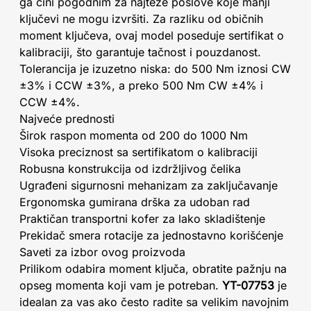
ga čini pogodnim za najteže poslove koje manji
ključevi ne mogu izvršiti. Za razliku od običnih
moment ključeva, ovaj model poseduje sertifikat o
kalibraciji, što garantuje tačnost i pouzdanost.
Tolerancija je izuzetno niska: do 500 Nm iznosi CW
±3% i CCW ±3%, a preko 500 Nm CW ±4% i
CCW ±4%.
Najveće prednosti
Širok raspon momenta od 200 do 1000 Nm
Visoka preciznost sa sertifikatom o kalibraciji
Robusna konstrukcija od izdržljivog čelika
Ugrađeni sigurnosni mehanizam za zaključavanje
Ergonomska gumirana drška za udoban rad
Praktičan transportni kofer za lako skladištenje
Prekidač smera rotacije za jednostavno korišćenje
Saveti za izbor ovog proizvoda
Prilikom odabira moment ključa, obratite pažnju na
opseg momenta koji vam je potreban.
YT-07753
je
idealan za vas ako često radite sa velikim navojnim