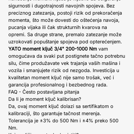
sigurnosti i dugotrajnosti navojnih spojeva. Bez
preciznog zatezanja, postoji rizik od prekoračenja
momenta, što može dovesti do oštećenja navoja,
pucanja vijaka ili čak strukturnih kvarova na
opremi. Sa druge strane, premalo zatezanje može
uzrokovati popuštanje spojeva pod opterećenjem.
YATO moment ključ 3/4" 200-1000 Nm
vam
omogućava da svaki put postignete tačno potrebnu
silu, čime produžavate vek trajanja vaših mašina i
vozila i smanjujete rizik od nezgoda. Investicija u
kvalitetan moment ključ nije samo trošak, već i
garancija profesionalnog i bezbednog rada.
FAQ - Često postavljana pitanja
Da li je moment ključ kalibrisan?
Da, ovaj moment ključ dolazi sa sertifikatom o
kalibraciji, što garantuje tačnost merenja.
Tolerancija je ±3% do 500 Nm i ±4% preko 500
Nm.