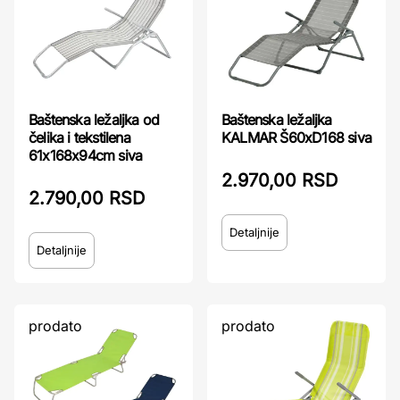
Baštenska ležaljka od
Baštenska ležaljka
čelika i tekstilena
KALMAR Š60xD168 siva
61x168x94cm siva
2.970,00 RSD
2.790,00 RSD
Detaljnije
Detaljnije
prodato
prodato