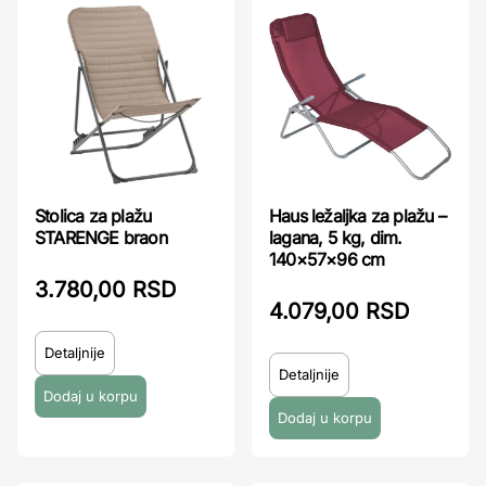
Stolica za plažu
Haus ležaljka za plažu –
STARENGE braon
lagana, 5 kg, dim.
140×57×96 cm
3.780,00 RSD
4.079,00 RSD
Detaljnije
Detaljnije