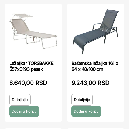
Ležaljkar TORSBAKKE
Baštenska ležaljka 161 x
Š57xD193 pesak
64 x 48/100 cm
8.640,00 RSD
9.243,00 RSD
Detaljnije
Detaljnije