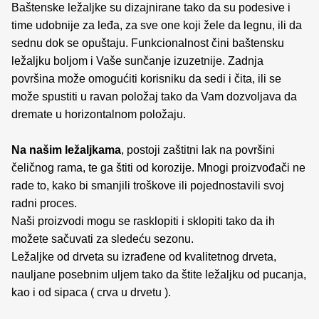
Baštenske ležaljke su dizajnirane tako da su podesive i
time udobnije za leđa, za sve one koji žele da legnu, ili da
sednu dok se opuštaju. Funkcionalnost čini baštensku
ležaljku boljom i Vaše sunčanje izuzetnije. Zadnja
površina može omogućiti korisniku da sedi i čita, ili se
može spustiti u ravan položaj tako da Vam dozvoljava da
dremate u horizontalnom položaju.
Na našim ležaljkama
, postoji zaštitni lak na površini
čeličnog rama, te ga štiti od korozije. Mnogi proizvođači ne
rade to, kako bi smanjili troškove ili pojednostavili svoj
radni proces.
Naši proizvodi mogu se rasklopiti i sklopiti tako da ih
možete sačuvati za sledeću sezonu.
Ležaljke od drveta su izrađene od kvalitetnog drveta,
nauljane posebnim uljem tako da štite ležaljku od pucanja,
kao i od sipaca ( crva u drvetu ).