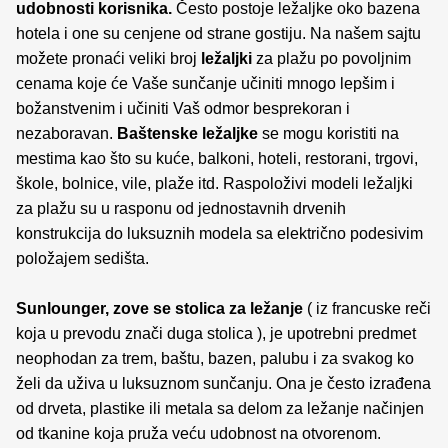
udobnosti korisnika.
Često postoje ležaljke oko bazena
hotela i one su cenjene od strane gostiju. Na našem sajtu
možete pronaći veliki broj
ležaljki
za plažu po povoljnim
cenama koje će Vaše sunčanje učiniti mnogo lepšim i
božanstvenim i učiniti Vaš odmor besprekoran i
nezaboravan.
Baštenske ležaljke
se mogu koristiti na
mestima kao što su kuće, balkoni, hoteli, restorani, trgovi,
škole, bolnice, vile, plaže itd. Raspoloživi modeli ležaljki
za plažu su u rasponu od jednostavnih drvenih
konstrukcija do luksuznih modela sa električno podesivim
položajem sedišta.
Sunlounger, zove se stolica za ležanje
( iz francuske reči
koja u prevodu znači duga stolica ), je upotrebni predmet
neophodan za trem, baštu, bazen, palubu i za svakog ko
želi da uživa u luksuznom sunčanju. Ona je često izrađena
od drveta, plastike ili metala sa delom za ležanje načinjen
od tkanine koja pruža veću udobnost na otvorenom.