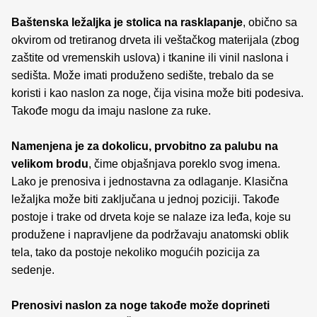
Baštenska ležaljka je stolica na rasklapanje
, obično sa
okvirom od tretiranog drveta ili veštačkog materijala (zbog
zaštite od vremenskih uslova) i tkanine ili vinil naslona i
sedišta. Može imati produženo sedište, trebalo da se
koristi i kao naslon za noge, čija visina može biti podesiva.
Takođe mogu da imaju naslone za ruke.
Namenjena je za dokolicu, prvobitno za palubu na
velikom brodu
, čime objašnjava poreklo svog imena.
Lako je prenosiva i jednostavna za odlaganje. Klasična
ležaljka može biti zaključana u jednoj poziciji. Takođe
postoje i trake od drveta koje se nalaze iza leđa, koje su
produžene i napravljene da podržavaju anatomski oblik
tela, tako da postoje nekoliko mogućih pozicija za
sedenje.
Prenosivi naslon za noge takođe može doprineti