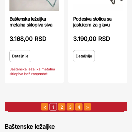
Baštenska ležaljka
Podesiva stolica sa
metalna sklopiva siva
jastukom za glavu
3.168,00 RSD
3.190,00 RSD
Detaljnije
Detaljnije
Baštenska ležaljka metalna
sklopiva bež
rasprodat
1
2
3
4
Baštenske ležaljke