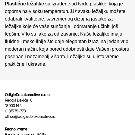
Plastične ležaljke
su izrađene od tvrde plastike, koja je
otporna na visoku temperaturu.Uz svaku ležaljku možete
odabrati kvalitetne, savremenog dizajna jastuke za
ležaljke koje će vaše sunčanje i odmaranje učiniti još
lepšim. Vrlo su lake za održavanje. Naše ležaljke imaju
fluidne i meke linije što daje elegantan izraz, na jedan vrlo
moderan način, koja pored udobnosti daje Vašem prostoru
poseban i nezamenljiv šarm. Ležaljke su u isto vreme
praktične i ukrasne.
OdIgleDoLokomotive d.o.o.
Radoja Dakića 18
18000 Niš
018/575-773
office@odigledolokomotive.rs
Radno vreme:
Radnim danom od 9-16h