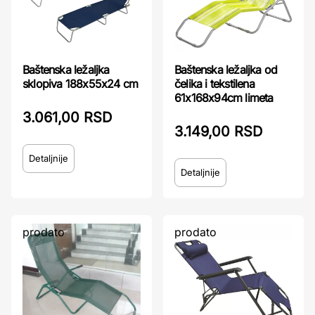
Baštenska ležaljka
Baštenska ležaljka od
sklopiva 188x55x24 cm
čelika i tekstilena
61x168x94cm limeta
3.061,00 RSD
3.149,00 RSD
Detaljnije
Detaljnije
prodato
prodato