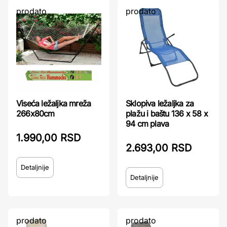
prodato
prodato
Viseća ležaljka mreža
Sklopiva ležaljka za
266x80cm
plažu i baštu 136 x 58 x
94 cm plava
1.990,00 RSD
2.693,00 RSD
Detaljnije
Detaljnije
prodato
prodato