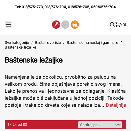
Tel:
018/575-773
,
018/576-704
,
018/576-705
,
060/0576-704
(0)
Sve kategorije
/
Bašta i dvorište
/
Baštenski nameštaj i garniture
/
Baštenske ležaljke
Baštenske ležaljke
Namenjena je za dokolicu, prvobitno za palubu na
velikom brodu, čime objašnjava poreklo svog imena.
Lako je prenosiva i jednostavna za odlaganje. Klasična
ležaljka može biti zaključana u jednoj poziciji. Takođe
postoje i trake od drveta koje se nalaze iza...
Detaljnije
1 - 24 od 80