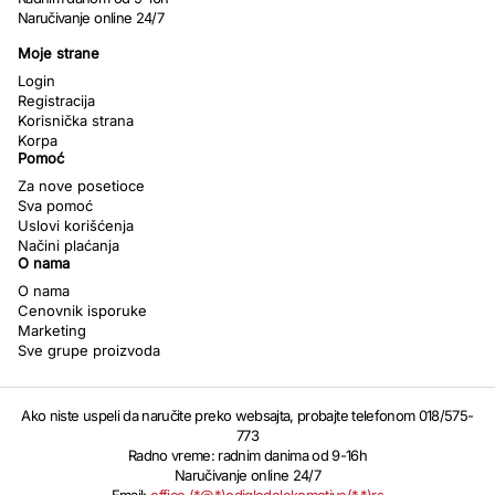
Naručivanje online 24/7
Moje strane
Login
Registracija
Korisnička strana
Korpa
Pomoć
Za nove posetioce
Sva pomoć
Uslovi korišćenja
Načini plaćanja
O nama
O nama
Cenovnik isporuke
Marketing
Sve grupe proizvoda
Ako niste uspeli da naručite preko websajta, probajte telefonom 018/575-
773
Radno vreme: radnim danima od 9-16h
Naručivanje online 24/7