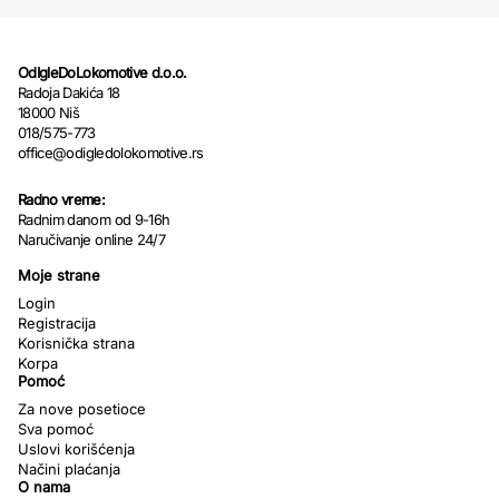
OdIgleDoLokomotive d.o.o.
Radoja Dakića 18
18000 Niš
018/575-773
office@odigledolokomotive.rs
Radno vreme:
Radnim danom od 9-16h
Naručivanje online 24/7
Moje strane
Login
Registracija
Korisnička strana
Korpa
Pomoć
Za nove posetioce
Sva pomoć
Uslovi korišćenja
Načini plaćanja
O nama