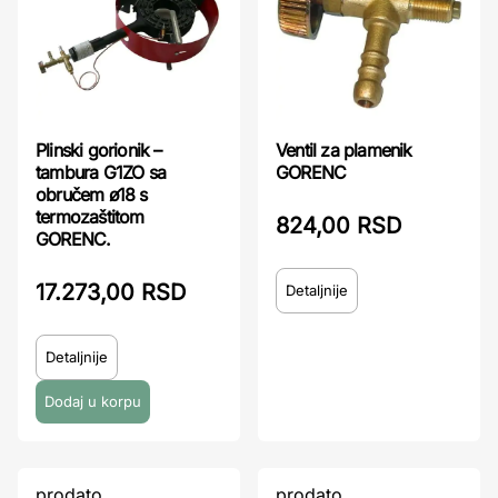
Plinski gorionik –
Ventil za plamenik
tambura G1ZO sa
GORENC
obručem ø18 s
termozaštitom
824,00 RSD
GORENC.
17.273,00 RSD
Detaljnije
Detaljnije
prodato
prodato