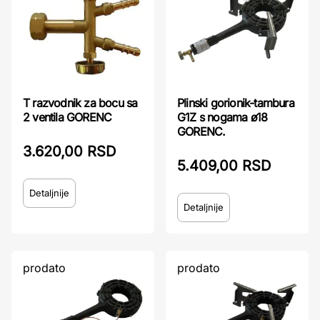
T razvodnik za bocu sa
Plinski gorionik-tambura
2 ventila GORENC
G1Z s nogama ø18
GORENC.
3.620,00 RSD
5.409,00 RSD
Detaljnije
Detaljnije
prodato
prodato