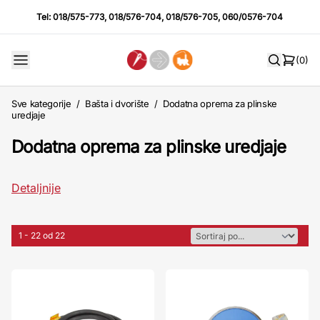
Tel:
018/575-773
,
018/576-704
,
018/576-705
,
060/0576-704
(0)
Sve kategorije
/
Bašta i dvorište
/
Dodatna oprema za plinske
uredjaje
Dodatna oprema za plinske uredjaje
Detaljnije
1 - 22 od 22