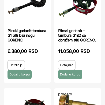
Plinski gorionik-tambura
Plinski gorionik –
G1 ø18 bez nogu
tambura G1ZO sa
GORENC.
obručem ø18 GORENC.
6.380,00 RSD
11.058,00 RSD
Detaljnije
Detaljnije
prodato