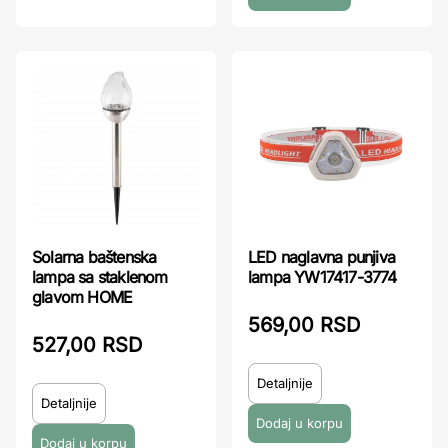
Solarna baštenska
LED naglavna punjiva
lampa sa staklenom
lampa YW17417-3774
glavom HOME
569,00 RSD
527,00 RSD
Detaljnije
Detaljnije