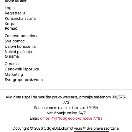
Moje strane
Login
Registracija
Korisnička strana
Korpa
Pomoć
Za nove posetioce
Sva pomoć
Uslovi korišćenja
Načini plaćanja
O nama
O nama
Cenovnik isporuke
Marketing
Sve grupe proizvoda
Ako niste uspeli da naručite preko websajta, probajte telefonom 018/575-
773
Radno vreme: radnim danima od 9-16h
Naručivanje online 24/7
Email:
office (*@*)odigledolokomotive(*.*)rs
Copyright © 2026 OdIgleDoLokomotive.rs ® Sva prava zadržana.