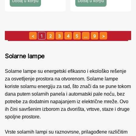
1
2
3
4
5
…
9
Solarne lampe
Solarne lampe su energetski efikasno i ekološko rešenje
za osvetljenje prostora na otvorenom. Solarne lampe
koriste solarnu energiju za rad, što znači da se pune tokom
dana putem solarnih panela i automatski pale noću, bez
potrebe za dodatnim napajanjem iz električne mreže. Ovo
ih čini savršenim izborom za dvorišta, vrtove, staze i druge
spoljne prostore.
Vrste solarnih lampi su raznovrsne, prilagođene različitim