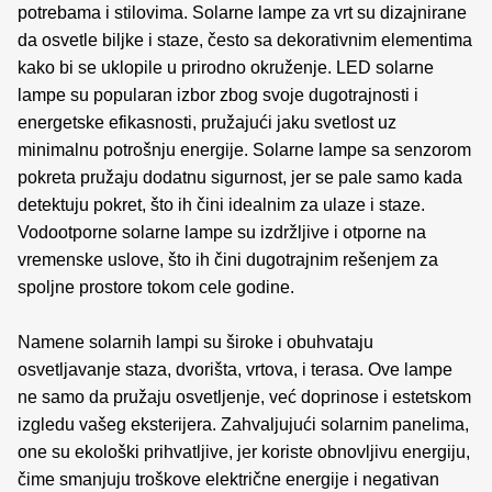
potrebama i stilovima. Solarne lampe za vrt su dizajnirane
da osvetle biljke i staze, često sa dekorativnim elementima
kako bi se uklopile u prirodno okruženje. LED solarne
lampe su popularan izbor zbog svoje dugotrajnosti i
energetske efikasnosti, pružajući jaku svetlost uz
minimalnu potrošnju energije. Solarne lampe sa senzorom
pokreta pružaju dodatnu sigurnost, jer se pale samo kada
detektuju pokret, što ih čini idealnim za ulaze i staze.
Vodootporne solarne lampe su izdržljive i otporne na
vremenske uslove, što ih čini dugotrajnim rešenjem za
spoljne prostore tokom cele godine.
Namene solarnih lampi su široke i obuhvataju
osvetljavanje staza, dvorišta, vrtova, i terasa. Ove lampe
ne samo da pružaju osvetljenje, već doprinose i estetskom
izgledu vašeg eksterijera. Zahvaljujući solarnim panelima,
one su ekološki prihvatljive, jer koriste obnovljivu energiju,
čime smanjuju troškove električne energije i negativan