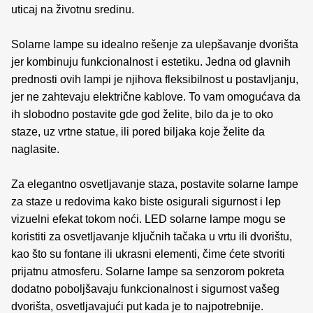
uticaj na životnu sredinu.
Solarne lampe su idealno rešenje za ulepšavanje dvorišta
jer kombinuju funkcionalnost i estetiku. Jedna od glavnih
prednosti ovih lampi je njihova fleksibilnost u postavljanju,
jer ne zahtevaju električne kablove. To vam omogućava da
ih slobodno postavite gde god želite, bilo da je to oko
staze, uz vrtne statue, ili pored biljaka koje želite da
naglasite.
Za elegantno osvetljavanje staza, postavite solarne lampe
za staze u redovima kako biste osigurali sigurnost i lep
vizuelni efekat tokom noći. LED solarne lampe mogu se
koristiti za osvetljavanje ključnih tačaka u vrtu ili dvorištu,
kao što su fontane ili ukrasni elementi, čime ćete stvoriti
prijatnu atmosferu. Solarne lampe sa senzorom pokreta
dodatno poboljšavaju funkcionalnost i sigurnost vašeg
dvorišta, osvetljavajući put kada je to najpotrebnije.