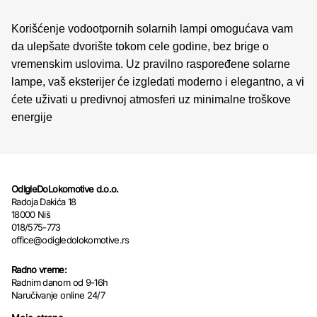
Korišćenje vodootpornih solarnih lampi omogućava vam
da ulepšate dvorište tokom cele godine, bez brige o
vremenskim uslovima. Uz pravilno raspoređene solarne
lampe, vaš eksterijer će izgledati moderno i elegantno, a vi
ćete uživati u predivnoj atmosferi uz minimalne troškove
energije
OdIgleDoLokomotive d.o.o.
Radoja Dakića 18
18000 Niš
018/575-773
office@odigledolokomotive.rs
Radno vreme:
Radnim danom od 9-16h
Naručivanje online 24/7