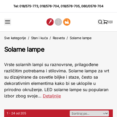
Tel:
018/575-773
,
018/576-704
,
018/576-705
,
060/0576-704
(0)
Sve kategorije
/
Stan i kuća
/
Rasveta
/
Solarne lampe
Solarne lampe
Vrste solarnih lampi su raznovrsne, prilagođene
različitim potrebama i stilovima. Solarne lampe za vrt
su dizajnirane da osvetle biljke i staze, često sa
dekorativnim elementima kako bi se uklopile u
prirodno okruženje. LED solarne lampe su popularan
izbor zbog svoje...
Detaljnije
1 - 24 od 205