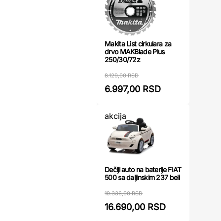
Makita List cirkulara za
drvo MAKBlade Plus
250/30/72z
8.129,00 RSD
6.997,00 RSD
akcija
Dečiji auto na baterije FIAT
500 sa daljinskim 237 beli
19.336,00 RSD
16.690,00 RSD