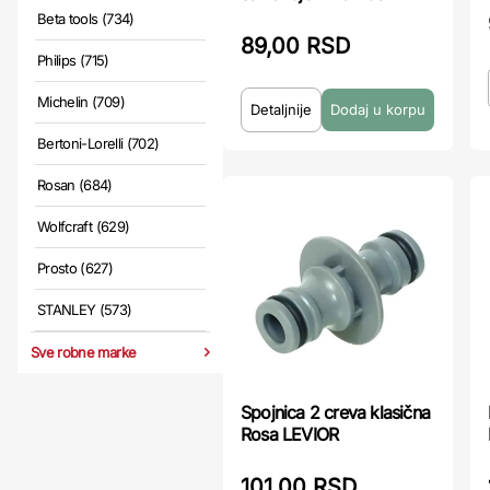
Beta tools (734)
89,00 RSD
Philips (715)
Michelin (709)
Detaljnije
Bertoni-Lorelli (702)
Rosan (684)
Wolfcraft (629)
Prosto (627)
STANLEY (573)
Sve robne marke
Spojnica 2 creva klasična
Rosa LEVIOR
101,00 RSD