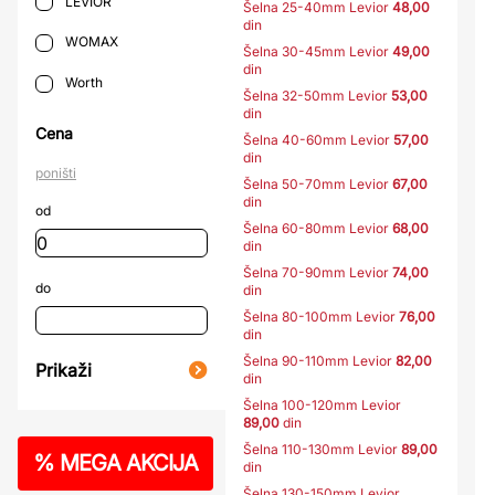
LEVIOR
Šelna 25-40mm Levior
48,00
din
WOMAX
Šelna 30-45mm Levior
49,00
din
Worth
Šelna 32-50mm Levior
53,00
din
Cena
Šelna 40-60mm Levior
57,00
din
poništi
Šelna 50-70mm Levior
67,00
din
od
Šelna 60-80mm Levior
68,00
din
Šelna 70-90mm Levior
74,00
do
din
Šelna 80-100mm Levior
76,00
din
Šelna 90-110mm Levior
82,00
Prikaži
din
Šelna 100-120mm Levior
89,00
din
Šelna 110-130mm Levior
89,00
%
MEGA AKCIJA
din
Šelna 130-150mm Levior