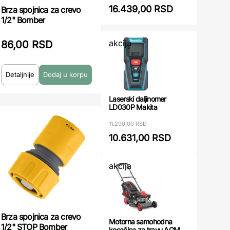
16.439,00 RSD
Brza spojnica za crevo
1/2" Bomber
akcija
86,00 RSD
Detaljnije
Laserski daljinomer
LD030P Makita
11.290,00 RSD
10.631,00 RSD
akcija
Brza spojnica za crevo
Motorna samohodna
1/2" STOP Bomber
kosačica za travu AGM