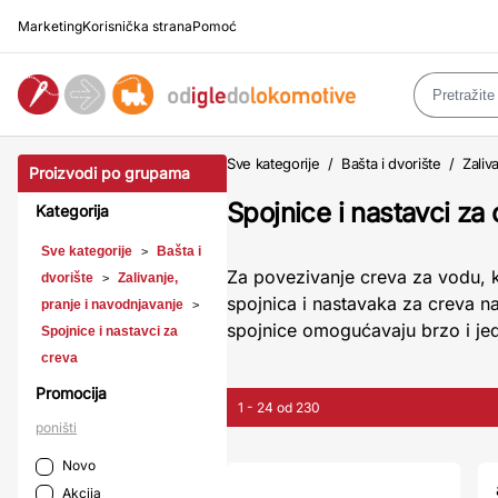
Marketing
Korisnička strana
Pomoć
Sve kategorije
/
Bašta i dvorište
/
Zaliv
Proizvodi po grupama
Spojnice i nastavci za
Kategorija
Sve kategorije
Bašta i
>
Za povezivanje creva za vodu, ko
dvorište
Zalivanje,
>
spojnica i nastavaka za creva 
pranje i navodnjavanje
>
spojnice omogućavaju brzo i jed
Spojnice i nastavci za
creva
Promocija
1 - 24 od 230
poništi
Novo
Akcija