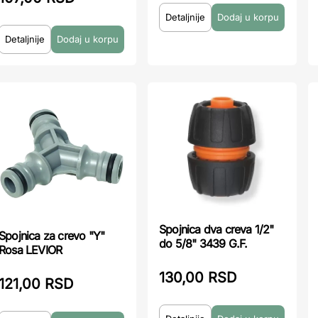
Detaljnije
Detaljnije
Spojnica dva creva 1/2"
Spojnica za crevo "Y"
do 5/8" 3439 G.F.
Rosa LEVIOR
130,00 RSD
121,00 RSD