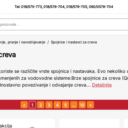
Tel:
018/575-773
,
018/576-704
,
018/576-705
,
060/0576-704
anje, pranje i navodnjavanje
/
Spojnice i nastavci za creva
 creva
riste se različite vrste spojnica i nastavaka. Evo nekoliko 
namenjenih za vodovodne sisteme:Brze spojnice za creva (Q
nostavno povezivanje i odvajanje creva...
Detaljnije
1
2
3
4
5
…
10
akcija