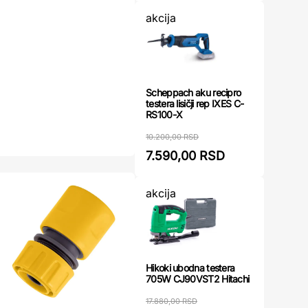
akcija
Scheppach aku recipro
testera lisičji rep IXES C-
RS100-X
10.200,00 RSD
7.590,00 RSD
akcija
Hikoki ubodna testera
705W CJ90VST2 Hitachi
17.880,00 RSD