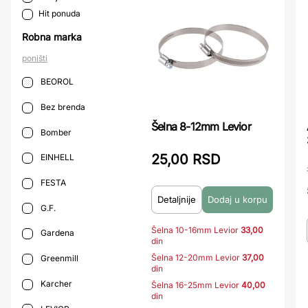
Hit ponuda
Robna marka
poništi
BEOROL
Bez brenda
Šelna 8-12mm Levior
Bomber
25,00 RSD
EINHELL
FESTA
Detaljnije
G.F.
Šelna 10-16mm Levior
33,00
Gardena
din
Šelna 12-20mm Levior
37,00
Greenmill
din
Karcher
Šelna 16-25mm Levior
40,00
din