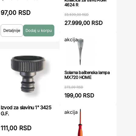
4624 R
97,00 RSD
33.599,00 RSD
27.999,00 RSD
Detaljnije
akcija
Solarna baštenska lampa
MX720 HOME
273,00 RSD
199,00 RSD
Izvod za slavinu 1" 3425
akcija
G.F.
111,00 RSD