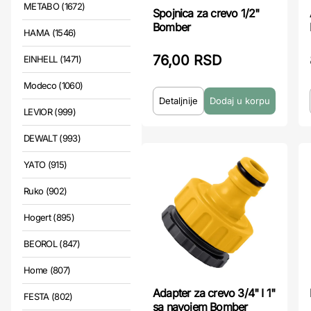
METABO (1672)
Spojnica za crevo 1/2"
Bomber
HAMA (1546)
76,00 RSD
EINHELL (1471)
Modeco (1060)
Detaljnije
LEVIOR (999)
DEWALT (993)
YATO (915)
Ruko (902)
Hogert (895)
BEOROL (847)
Home (807)
Adapter za crevo 3/4" I 1"
FESTA (802)
sa navojem Bomber