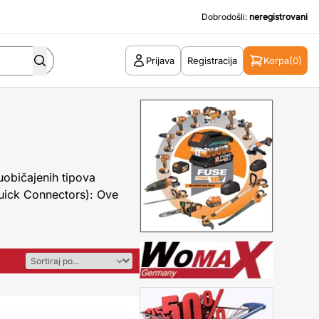
Dobrodošli:
neregistrovani
Prijava
Registracija
Korpa
(0)
uobičajenih tipova
uick Connectors): Ove