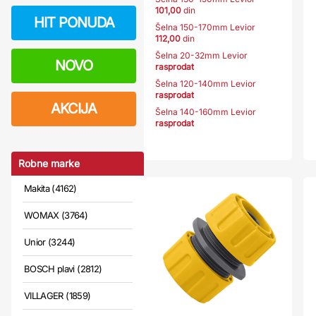
101,00
din
HIT PONUDA
Šelna 150-170mm Levior
112,00
din
Šelna 20-32mm Levior
NOVO
rasprodat
Šelna 120-140mm Levior
rasprodat
AKCIJA
Šelna 140-160mm Levior
rasprodat
Robne marke
Makita (4162)
WOMAX (3764)
Unior (3244)
BOSCH plavi (2812)
VILLAGER (1859)