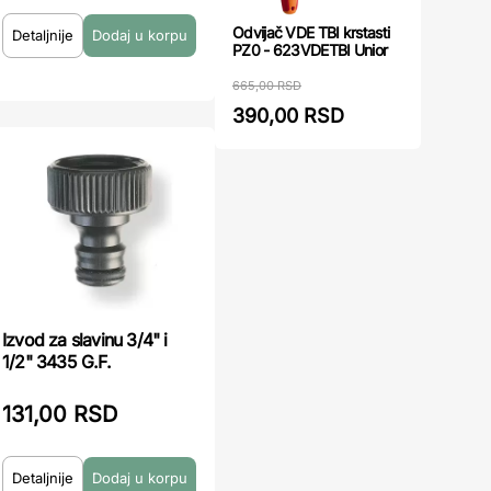
Odvijač VDE TBI krstasti
Detaljnije
PZ0 - 623VDETBI Unior
665,00 RSD
390,00 RSD
Izvod za slavinu 3/4" i
1/2" 3435 G.F.
131,00 RSD
Detaljnije