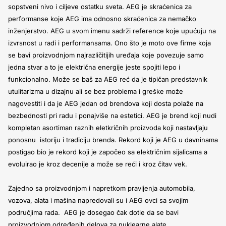
sopstveni nivo i ciljeve ostatku sveta. AEG je skraćenica za
performanse koje AEG ima odnosno skraćenica za nemačko
inženjerstvo. AEG u svom imenu sadrži reference koje upućuju na
izvrsnost u radi i performansama. Ono što je moto ove firme koja
se bavi proizvodnjom najrazličitijih uređaja koje povezuje samo
jedna stvar a to je električna energije jeste spojiti lepo i
funkcionalno. Može se baš za AEG reć da je tipičan predstavnik
utulitarizma u dizajnu ali se bez problema i greške može
nagovestiti i da je AEG jedan od brendova koji dosta polaže na
bezbednosti pri radu i ponajviše na estetici. AEG je brend koji nudi
kompletan asortiman raznih eletkričnih proizvoda koji nastavljaju
ponosnu istoriju i tradiciju brenda. Rekord koji je AEG u davninama
postigao bio je rekord koji je započeo sa električnim sijalicama a
evoluirao je kroz decenije a može se reći i kroz čitav vek.
Zajedno sa proizvodnjom i napretkom pravljenja automobila,
vozova, alata i mašina napredovali su i AEG ovci sa svojim
područjima rada. AEG je dosegao čak dotle da se bavi
proizvodnjom određenih delova za nuklearne alate