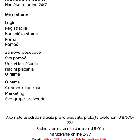
Naručivanje online 24/7
Moje strane
Login
Registracija
Korisnička strana
Korpa
Pomoć
Za nove posetioce
Sva pomoć
Uslovi korišćenja
Načini plaćanja
O nama
O nama
Cenovnik isporuke
Marketing
Sve grupe proizvoda
Ako niste uspeli da naručite preko websajta, probajte telefonom 018/575-
773
Radno vreme: radnim danima od 9-16h
Naručivanje online 24/7
Email:
office (*@*)odigledolokomotive(*.*)rs