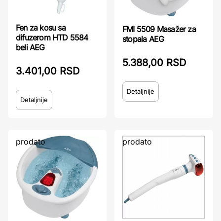
Fen za kosu sa
FMI 5509 Masažer za
difuzerom HTD 5584
stopala AEG
beli AEG
5.388,00 RSD
3.401,00 RSD
Detaljnije
Detaljnije
prodato
prodato