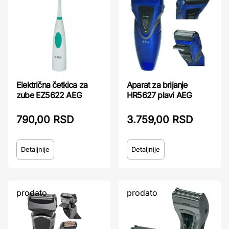
Električna četkica za
Aparat za brijanje
zube EZ5622 AEG
HR5627 plavi AEG
790,00 RSD
3.759,00 RSD
Detaljnije
Detaljnije
prodato
prodato