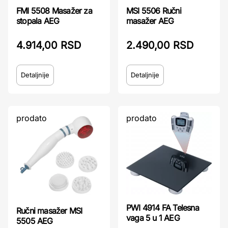
FMI 5508 Masažer za
MSI 5506 Ručni
stopala AEG
masažer AEG
4.914,00 RSD
2.490,00 RSD
Detaljnije
Detaljnije
prodato
prodato
PWI 4914 FA Telesna
Ručni masažer MSI
vaga 5 u 1 AEG
5505 AEG