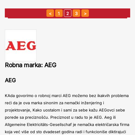
1
2
3
Robna marka: AEG
AEG
KAda govorimo o robnoj marci AEG možemo bez ikakvih problema
reći da je ova marka sinonim za nemački inženjering i
projektovanje, Kako uostalom i sami za sebe kažu AEGovci sebe
porede sa preciznošću. Preciznost u radu to je AEG. Aeg ili
Allgemeine Elektricitäts-Gesellschaf je nemačka električarska firma
koja već više od sto dvadeset godina radi i funkcioniše diktirajući