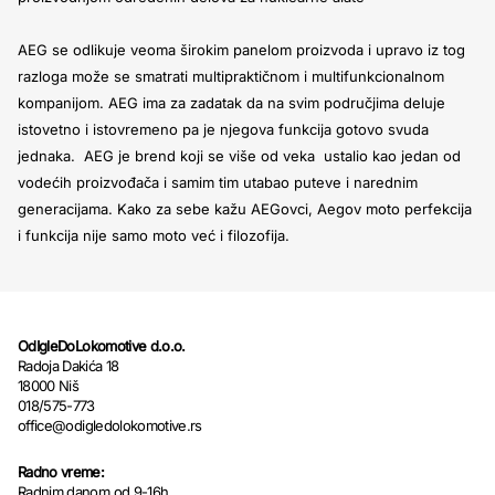
AEG se odlikuje veoma širokim panelom proizvoda i upravo iz tog
razloga može se smatrati multipraktičnom i multifunkcionalnom
kompanijom. AEG ima za zadatak da na svim područjima deluje
istovetno i istovremeno pa je njegova funkcija gotovo svuda
jednaka. AEG je brend koji se više od veka ustalio kao jedan od
vodećih proizvođača i samim tim utabao puteve i narednim
generacijama. Kako za sebe kažu AEGovci, Aegov moto perfekcija
i funkcija nije samo moto već i filozofija.
OdIgleDoLokomotive d.o.o.
Radoja Dakića 18
18000 Niš
018/575-773
office@odigledolokomotive.rs
Radno vreme:
Radnim danom od 9-16h