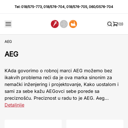
Tel:
018/575-773
,
018/576-704
,
018/576-705
,
060/0576-704
(0)
AEG
AEG
KAda govorimo o robnoj marci AEG možemo bez
ikakvih problema reći da je ova marka sinonim za
nemački inženjering i projektovanje, Kako uostalom i
sami za sebe kažu AEGovci sebe porede sa
preciznošću. Preciznost u radu to je AEG. Aeg...
Detaljnije