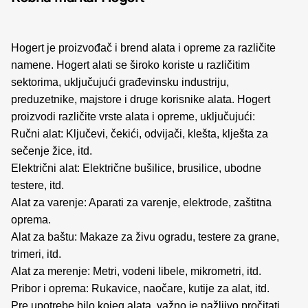
Hogert je proizvođač i brend alata i opreme za različite
namene. Hogert alati se široko koriste u različitim
sektorima, uključujući građevinsku industriju,
preduzetnike, majstore i druge korisnike alata. Hogert
proizvodi različite vrste alata i opreme, uključujući:
Ručni alat: Ključevi, čekići, odvijači, klešta, klješta za
sečenje žice, itd.
Električni alat: Električne bušilice, brusilice, ubodne
testere, itd.
Alat za varenje: Aparati za varenje, elektrode, zaštitna
oprema.
Alat za baštu: Makaze za živu ogradu, testere za grane,
trimeri, itd.
Alat za merenje: Metri, vodeni libele, mikrometri, itd.
Pribor i oprema: Rukavice, naočare, kutije za alat, itd.
Pre upotrebe bilo kojeg alata, važno je pažljivo pročitati