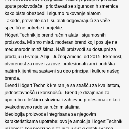
upute proizvođača i pridržavati se sigurnosnih smernica
kako biste obezbedili sigurno rukovanje alatom.
Takođe, proverite da li su alati odgovarajući za vaše
specifične potrebe i projekte.
Högert Technik je brend ručnih alata i sigurnosnih
proizvoda. Mi smo mlad, moderan brend koji posluje na
međunarodnim tržištima. Naši proizvodi su dostupni za
prodaju u Evropi, Aziji i Južnoj Americi od 2015. Iskrenost,
otvorenost za nove izazove, profesionalizam i podrška
našim klijentima sastavni su deo principa i kulture našeg
brenda.
Brend Högert Technik kreiran je sa strašću za kvalitetom,
jednostavnošću i korisnošću. Brend je dizajniran za
upotrebu u teškim uslovima i zahtevne profesionalce koji
svakodnevno rade sa ručnim alatima.
Ideologija proizvoda integrisana sa njegovim
karakteristikama upotrebe: ovo je ambicija Hogert Technik
inženjera koji precizno dizajniraju svaki detalj svakog