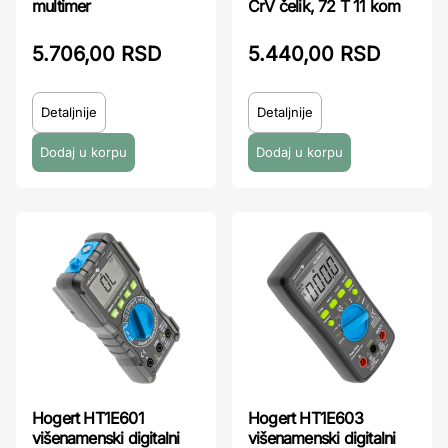
multimer
CrV čelik, 72 T 11 kom
5.706,00 RSD
5.440,00 RSD
Detaljnije
Detaljnije
Hogert HT1E601
Hogert HT1E603
višenamenski digitalni
višenamenski digitalni