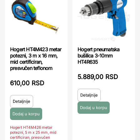
Hogert HT4M423 metar
Hogert pneumatska
potezni, 3 m x 16 mm,
bušilica 3-10mm
mid certificiran,
HT4R635
presvučen teflonom
5.889,00 RSD
610,00 RSD
Detaljnije
Detaljnije
Hogert HT4M426 metar
potezni, 5 m x 25 mm, mid
certificiran, presvučen