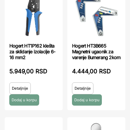
Hogert HT1P162 klešta
Hogert HT3B665
za sklidanje izolacije 6-
Magnetni ugaonik za
16 mm2
varenje Bumerang 2kom
5.949,00 RSD
4.444,00 RSD
Detaljnije
Detaljnije