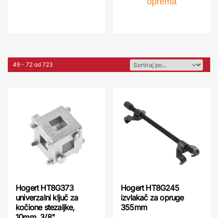
oprema
49 - 72 od 723
Hogert HT8G373
Hogert HT8G245
univerzalni ključ za
izvlakač za opruge
kočione stezaljke,
355mm
10mm, 3/8"