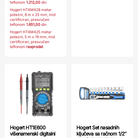
teflonom
1.212,00
din
Hogert HT4M428 metar
potezni, 8 m x 25 mm, mid
certificiran, presvučen
teflonom
1.651,00
din
Hogert HT4M425 metar
potezni, 5 m x 19 mm, mid
certificiran, presvučen
teflonom
rasprodat
Hogert HT1E600
Hogert Set nasadnih
višenamenski digitalni
ključeva sa račnom 1/2″