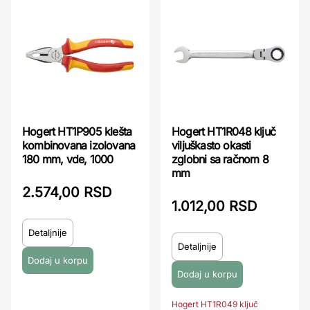
Hogert HT1P905 klešta
Hogert HT1R048 ključ
kombinovana izolovana
viljuškasto okasti
180 mm, vde, 1000
zglobni sa račnom 8
mm
2.574,00 RSD
1.012,00 RSD
Detaljnije
Detaljnije
Hogert HT1R049 ključ