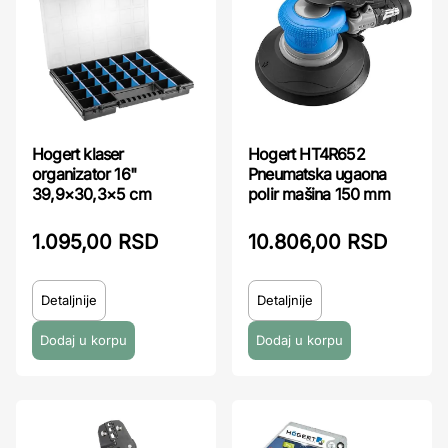
Hogert klaser
Hogert HT4R652
organizator 16"
Pneumatska ugaona
39,9×30,3×5 cm
polir mašina 150 mm
1.095,00 RSD
10.806,00 RSD
Detaljnije
Detaljnije