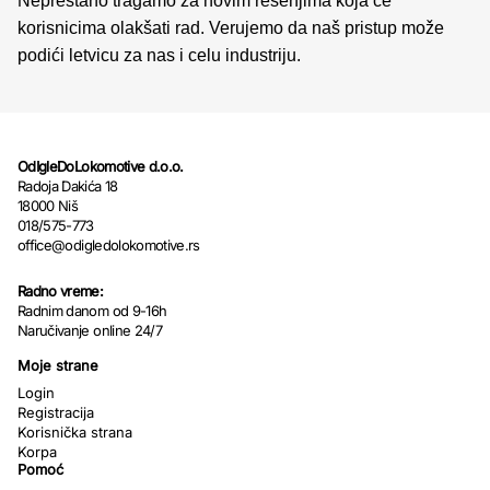
Neprestano tragamo za novim rešenjima koja će
korisnicima olakšati rad. Verujemo da naš pristup može
podići letvicu za nas i celu industriju.
OdIgleDoLokomotive d.o.o.
Radoja Dakića 18
18000 Niš
018/575-773
office@odigledolokomotive.rs
Radno vreme:
Radnim danom od 9-16h
Naručivanje online 24/7
Moje strane
Login
Registracija
Korisnička strana
Korpa
Pomoć