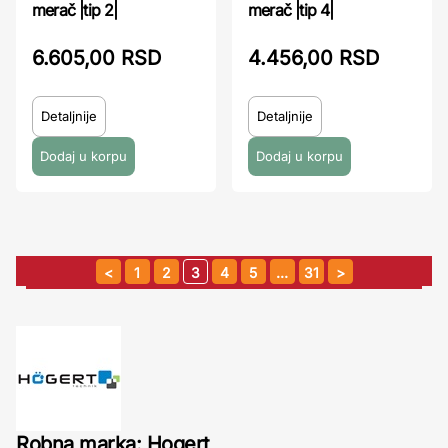
merač |tip 2|
merač |tip 4|
6.605,00 RSD
4.456,00 RSD
Detaljnije
Detaljnije
1
2
3
4
5
…
31
Robna marka: Hogert