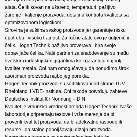
alata. Čelik kovan na užarenoj temperaturi, pažljivo
žarenje i kaljenje proizvoda, detaljna kontrola kvaliteta sa
optimizovanom logistikom
Sirovina je suština svakog proizvoda jer garantuje nisku
upotrebu i visoku trajnost. Za ručne alate ovo je ugljenični
čelik. Hogert Technik pažljivo proverava i bira svoje
dobavljače čelika. Naši partneri za snabdevanje su među
svetskim industrijskim gigantima koji garantuju najbolji
kvalitet metala. Oni nam omogućavaju da ponudimo širok
asortiman proizvoda najboljeg porekla.
Hogert Technik proizvodi su sertifikovani od strane TÜV
Rheinland i VDE-Instituta. Oni takođe potvrđuju zahteve
Deutsches Institut für Normung – DIN.
Kvalitet je vrhunska vrednost brenda Högert Technik. Naše
laboratorije pripremaju testove i vrše merenja da bi
proverili kvalitet proizvoda, da bi adekvatno raspodelili
resurse i da stalno poboljšavaju dizajn proizvoda.