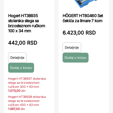
Hogert HT3B935
HÖGERT HT8G460 Set
stolarska stega sa
čekića za limare 7 kom
brzosteznom ručkom
100 x 34 mm
6.423,00 RSD
442,00 RSD
Detaljnije
Detaljnije
Hogert HT3B937 stolarska
stega sa brzosteznom
ručkom 300 x 63 mm
1.073,00
din
Hogert HT3B938 stolarska
stega sa brzosteznom
ručkom 450 x 63 mm
1.567,00
din