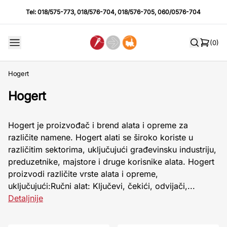
Tel:
018/575-773
,
018/576-704
,
018/576-705
,
060/0576-704
(0)
Hogert
Hogert
Hogert je proizvođač i brend alata i opreme za
različite namene. Hogert alati se široko koriste u
različitim sektorima, uključujući građevinsku industriju,
preduzetnike, majstore i druge korisnike alata. Hogert
proizvodi različite vrste alata i opreme,
uključujući:Ručni alat: Ključevi, čekići, odvijači,...
Detaljnije