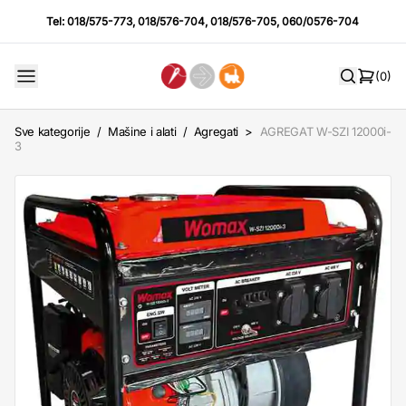
Tel:
018/575-773
,
018/576-704
,
018/576-705
,
060/0576-704
(0)
Sve kategorije
/
Mašine i alati
/
Agregati
>
AGREGAT W-SZI 12000i-
3