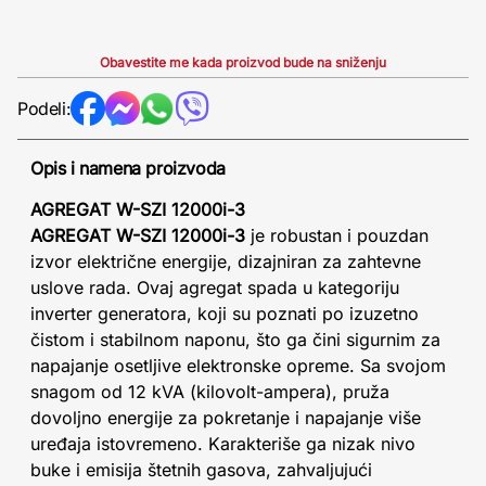
Obavestite me kada proizvod bude na sniženju
Podeli:
Opis i namena proizvoda
AGREGAT W-SZI 12000i-3
AGREGAT W-SZI 12000i-3
je robustan i pouzdan
izvor električne energije, dizajniran za zahtevne
uslove rada. Ovaj agregat spada u kategoriju
inverter generatora, koji su poznati po izuzetno
čistom i stabilnom naponu, što ga čini sigurnim za
napajanje osetljive elektronske opreme. Sa svojom
snagom od 12 kVA (kilovolt-ampera), pruža
dovoljno energije za pokretanje i napajanje više
uređaja istovremeno. Karakteriše ga nizak nivo
buke i emisija štetnih gasova, zahvaljujući