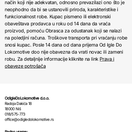
način koji nije adekvatan, odnosno prevazilazi ono što je
neophodno da bi se ustanovili priroda, karakteristike i
funkcionalnost robe. Kupac pismeno ili elektronski
obaveštava prodavca u roku od 14 dana da vraća
proizvod, pomoću Obrasca za odustanak koji se nalazi
na poledjini računa. Troškove transporta pri vraćanju robe
snosi kupac. Posle 14 dana od dana prijema Od Igle Do
Lokomotive doo nije obavezna da vrati novac ili zameni
robu. Za detaljnije informacije kliknite na link
Prava i
obaveze potrošača
OdIgleDoLokomotive d.o.o.
Radoja Dakića 18
18000 Niš
018/575-773
office@odigledolokomotive.rs
Radno vreme: