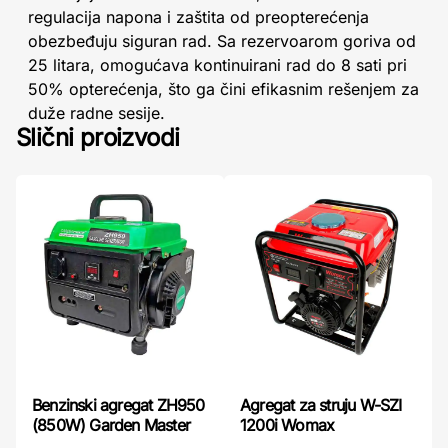
regulacija napona i zaštita od preopterećenja
obezbeđuju siguran rad. Sa rezervoarom goriva od
25 litara, omogućava kontinuirani rad do 8 sati pri
50% opterećenja, što ga čini efikasnim rešenjem za
duže radne sesije.
Slični proizvodi
Benzinski agregat ZH950
Agregat za struju W-SZI
(850W) Garden Master
1200i Womax