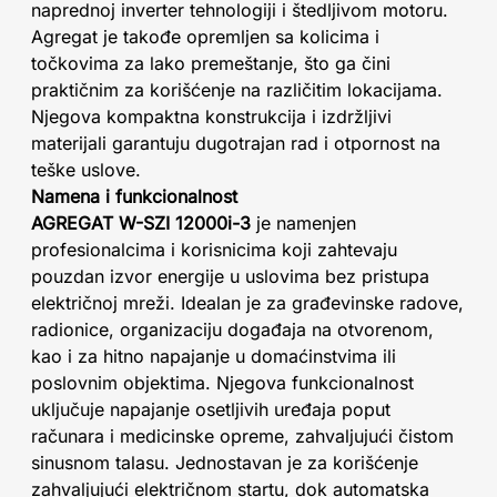
naprednoj inverter tehnologiji i štedljivom motoru.
Agregat je takođe opremljen sa kolicima i
točkovima za lako premeštanje, što ga čini
praktičnim za korišćenje na različitim lokacijama.
Njegova kompaktna konstrukcija i izdržljivi
materijali garantuju dugotrajan rad i otpornost na
teške uslove.
Namena i funkcionalnost
AGREGAT W-SZI 12000i-3
je namenjen
profesionalcima i korisnicima koji zahtevaju
pouzdan izvor energije u uslovima bez pristupa
električnoj mreži. Idealan je za građevinske radove,
radionice, organizaciju događaja na otvorenom,
kao i za hitno napajanje u domaćinstvima ili
poslovnim objektima. Njegova funkcionalnost
uključuje napajanje osetljivih uređaja poput
računara i medicinske opreme, zahvaljujući čistom
sinusnom talasu. Jednostavan je za korišćenje
zahvaljujući električnom startu, dok automatska