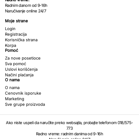
Radnim danom od 9-16h
Naručivanje online 24/7
Moje strane
Login
Registracija
Korisnička strana
Korpa
Pomoć
Za nove posetioce
Sva pomoć
Uslovi korišćenja
Načini plaćanja
O nama
O nama
Cenovnik isporuke
Marketing
Sve grupe proizvoda
Ako niste uspeli da naručite preko websajta, probajte telefonom 018/575-
773
Radno vreme: radnim danima od 9-16h