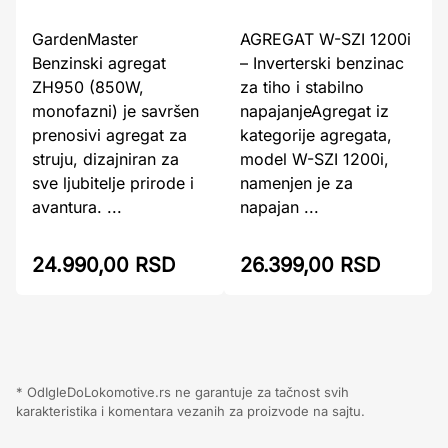
GardenMaster
AGREGAT W-SZI 1200i
Benzinski agregat
– Inverterski benzinac
ZH950 (850W,
za tiho i stabilno
monofazni) je savršen
napajanjeAgregat iz
prenosivi agregat za
kategorije agregata,
struju, dizajniran za
model W-SZI 1200i,
sve ljubitelje prirode i
namenjen je za
avantura. ...
napajan ...
24.990,00 RSD
26.399,00 RSD
* OdIgleDoLokomotive.rs ne garantuje za tačnost svih
karakteristika i komentara vezanih za proizvode na sajtu.