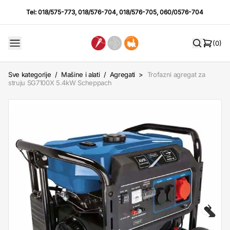
Tel:
018/575-773
,
018/576-704
,
018/576-705
,
060/0576-704
(0)
Sve kategorije
/
Mašine i alati
/
Agregati
>
Trofazni agregat za
struju SG7100X 5.4kW Scheppach