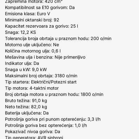
Zapremina motora: 420 cm³
Kompatibilnost sa E10 gorivom: Da
Emisiona klasa: Euro V
Minimalni oktanski broj: 92
Kapacitet rezervoara za gorivo: 25 l
Snaga: 12,2 KS
Tolerancija broja obrtaja u praznom hodu: 200 o/min
Motorno ulje uključeno: Ne
Količina motornog ulja: 0,6 l
Mešavina ulja i benzina: Nije primenljivo
Indikator ulja: Da
Snaga u kW: 9,0 kW
Maksimalni broj obrtaja: 3180 o/min
Tip startera: Električni/Potezni start
Tip motora: 4-taktni motor
Broj obrtaja motora u praznom hodu: 1800 o/min
Bruto težina: 91,0 kg
Neto težina: 82,0 kg
Baterija uključena: Da
Potrošnja goriva pri punom opterećenju: 3,3 l/h
Potrošnja goriva bez opterećenja: 1,0 l/h
Pokazivač nivoa goriva: Da
Tip generatora: AVR sinhroni