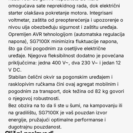
omogućava sate neprekidnog rada, dok električni
starter olakšava pokretanje motora. Integrisani
voltmetar, zaštita od preopterećenja i upozorenje o
nivou ulja obezbeđuju sigurnost i zaštitu uređaja.
Opremljen AVR tehnologijom (automatska regulacija
napona), SG7100X minimizira fluktuacije napona,
što ga čini pogodnim za osetljive električne
uređaje. Njegova fleksibilnost dodatno je povećana
priključcima: jedna 400 V~, dva 230 V~ i jedan 12
V DC.
Stabilan čelični okvir sa pogonskim uređajem i
rasklopivim ručkama čini ovaj agregat mobilnim i
pogodnim za transport, dok težina od 82 kg govori
o njegovoj robustnosti.
Bez obzira na to da li ste u šumi, na kampovanju ili
na gradilištu, SG7100X je vaš pouzdan izvor
energije, pružajući optimalne performanse i
dugotrajnu pouzdanost.