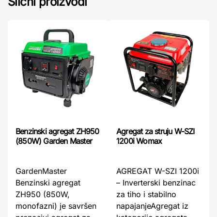
Slični proizvodi
Benzinski agregat ZH950
Agregat za struju W-SZI
(850W) Garden Master
1200i Womax
GardenMaster
AGREGAT W-SZI 1200i
Benzinski agregat
– Inverterski benzinac
ZH950 (850W,
za tiho i stabilno
monofazni) je savršen
napajanjeAgregat iz