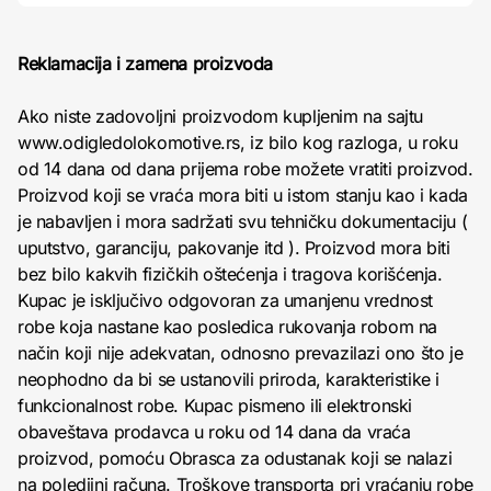
Reklamacija i zamena proizvoda
Ako niste zadovoljni proizvodom kupljenim na sajtu
www.odigledolokomotive.rs, iz bilo kog razloga, u roku
od 14 dana od dana prijema robe možete vratiti proizvod.
Proizvod koji se vraća mora biti u istom stanju kao i kada
je nabavljen i mora sadržati svu tehničku dokumentaciju (
uputstvo, garanciju, pakovanje itd ). Proizvod mora biti
bez bilo kakvih fizičkih oštećenja i tragova korišćenja.
Kupac je isključivo odgovoran za umanjenu vrednost
robe koja nastane kao posledica rukovanja robom na
način koji nije adekvatan, odnosno prevazilazi ono što je
neophodno da bi se ustanovili priroda, karakteristike i
funkcionalnost robe. Kupac pismeno ili elektronski
obaveštava prodavca u roku od 14 dana da vraća
proizvod, pomoću Obrasca za odustanak koji se nalazi
na poledjini računa. Troškove transporta pri vraćanju robe