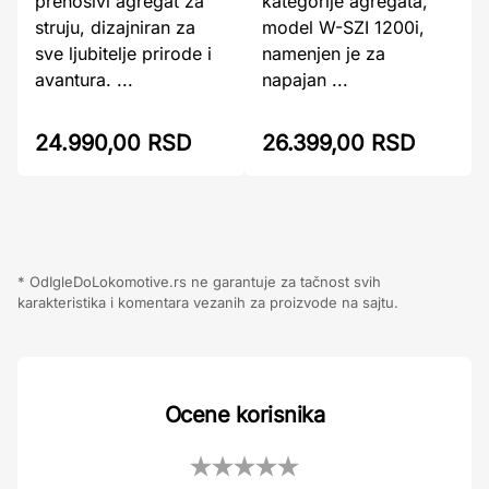
prenosivi agregat za
kategorije agregata,
struju, dizajniran za
model W-SZI 1200i,
sve ljubitelje prirode i
namenjen je za
avantura. ...
napajan ...
24.990,00 RSD
26.399,00 RSD
* OdIgleDoLokomotive.rs ne garantuje za tačnost svih
karakteristika i komentara vezanih za proizvode na sajtu.
Ocene korisnika