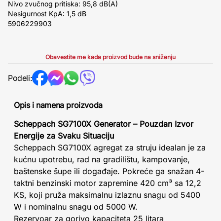
Nivo zvučnog pritiska: 95,8 dB(A)
Nesigurnost KpA: 1,5 dB
5906229903
Obavestite me kada proizvod bude na sniženju
Podeli:
Opis i namena proizvoda
Scheppach SG7100X Generator – Pouzdan Izvor
Energije za Svaku Situaciju
Scheppach SG7100X agregat za struju idealan je za
kućnu upotrebu, rad na gradilištu, kampovanje,
baštenske šupe ili događaje. Pokreće ga snažan 4-
taktni benzinski motor zapremine 420 cm³ sa 12,2
KS, koji pruža maksimalnu izlaznu snagu od 5400
W i nominalnu snagu od 5000 W.
Rezervoar za gorivo kapaciteta 25 litara