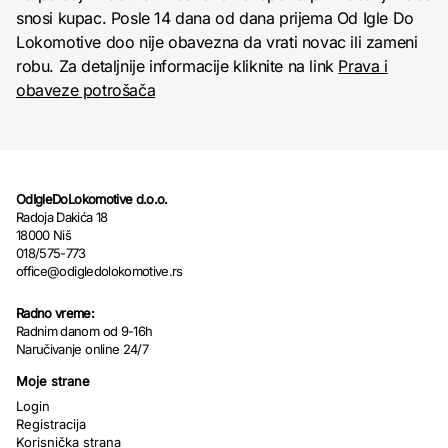
snosi kupac. Posle 14 dana od dana prijema Od Igle Do
Lokomotive doo nije obavezna da vrati novac ili zameni
robu. Za detaljnije informacije kliknite na link
Prava i
obaveze potrošača
OdIgleDoLokomotive d.o.o.
Radoja Dakića 18
18000 Niš
018/575-773
office@odigledolokomotive.rs
Radno vreme:
Radnim danom od 9-16h
Naručivanje online 24/7
Moje strane
Login
Registracija
Korisnička strana