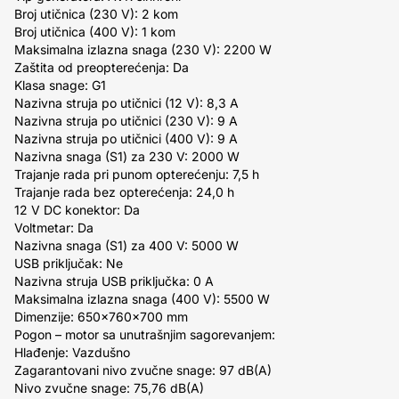
Broj utičnica (230 V): 2 kom
Broj utičnica (400 V): 1 kom
Maksimalna izlazna snaga (230 V): 2200 W
Zaštita od preopterećenja: Da
Klasa snage: G1
Nazivna struja po utičnici (12 V): 8,3 A
Nazivna struja po utičnici (230 V): 9 A
Nazivna struja po utičnici (400 V): 9 A
Nazivna snaga (S1) za 230 V: 2000 W
Trajanje rada pri punom opterećenju: 7,5 h
Trajanje rada bez opterećenja: 24,0 h
12 V DC konektor: Da
Voltmetar: Da
Nazivna snaga (S1) za 400 V: 5000 W
USB priključak: Ne
Nazivna struja USB priključka: 0 A
Maksimalna izlazna snaga (400 V): 5500 W
Dimenzije: 650x760x700 mm
Pogon – motor sa unutrašnjim sagorevanjem:
Hlađenje: Vazdušno
Zagarantovani nivo zvučne snage: 97 dB(A)
Nivo zvučne snage: 75,76 dB(A)