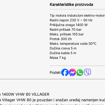
Karakteristike proizvoda
Tip motora Indukcioni elektro-motor
Radni napon 230 V ~ 50 Hz
Priključna snaga 1400 W
Radni pritisak 70 bar
Maks. pritisak 105 bar
Protok 300 l/h
Maks. temperatura vode 50°C
Dužina creva 5 m
Dužina kabla 5 m
Masa 7 kg
Podeli:
kom 1400W VHW 80 VILLAGER
m
Villager VHW 80 je pouzdan i snažan uređaj namenjen kuć