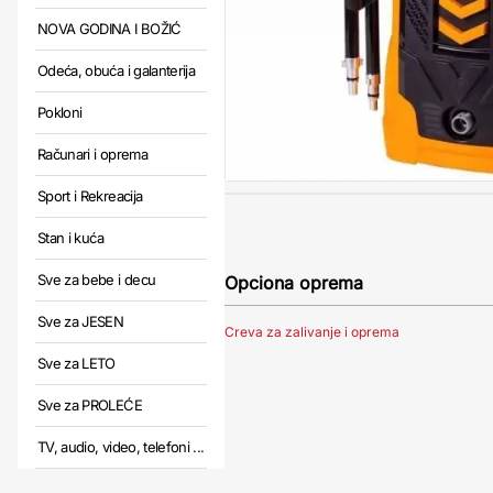
NOVA GODINA I BOŽIĆ
Odeća, obuća i galanterija
Pokloni
Računari i oprema
Sport i Rekreacija
Stan i kuća
Sve za bebe i decu
Opciona oprema
Sve za JESEN
Creva za zalivanje i oprema
Sve za LETO
Sve za PROLEĆE
TV, audio, video, telefoni ...