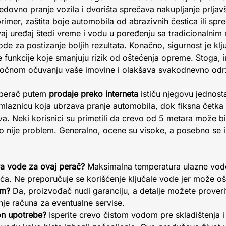
edovno pranje vozila i dvorišta sprečava nakupljanje prljavš
mer, zaštita boje automobila od abrazivnih čestica ili spr
j uređaj štedi vreme i vodu u poređenju sa tradicionalnim
ode za postizanje boljih rezultata. Konačno, sigurnost je 
e funkcije koje smanjuju rizik od oštećenja opreme. Stoga, i
ročnom očuvanju vaše imovine i olakšava svakodnevno odr
j perač putem
prodaje preko interneta
ističu njegovu jednosta
 mlaznicu koja ubrzava pranje automobila, dok fiksna četka
va. Neki korisnici su primetili da crevo od 5 metara može bi
 to nije problem. Generalno, ocene su visoke, a posebno se 
ra vode za ovaj perač?
Maksimalna temperatura ulazne vode 
a. Ne preporučuje se korišćenje ključale vode jer može ošt
om?
Da, proizvođač nudi garanciju, a detalje možete proveri
nje računa za eventualne servise.
n upotrebe?
Isperite crevo čistom vodom pre skladištenja i