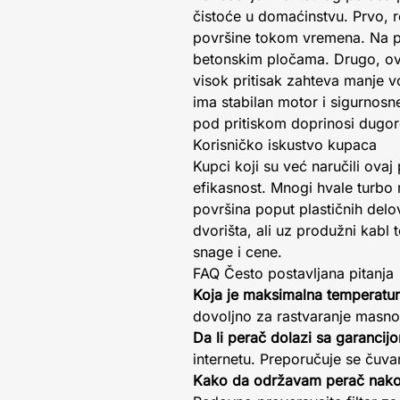
čistoće u domaćinstvu. Prvo, r
površine tokom vremena. Na pri
betonskim pločama. Drugo, ova
visok pritisak zahteva manje v
ima stabilan motor i sigurnosn
pod pritiskom doprinosi dugo
Korisničko iskustvo kupaca
Kupci koji su već naručili ova
efikasnost. Mnogi hvale turbo
površina poput plastičnih delo
dvorišta, ali uz produžni kabl
snage i cene.
FAQ Često postavljana pitanja
Koja je maksimalna temperatu
dovoljno za rastvaranje masnoć
Da li perač dolazi sa garancij
internetu. Preporučuje se čuva
Kako da održavam perač nako