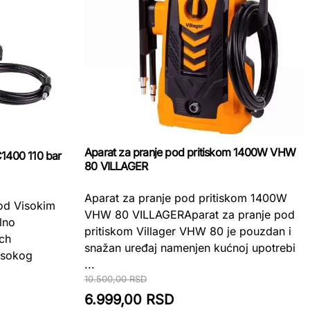
Aparat za pranje pod pritiskom 1400W VHW
C1400 110 bar
80 VILLAGER
Aparat za pranje pod pritiskom 1400W
od Visokim
VHW 80 VILLAGERAparat za pranje pod
lno
pritiskom Villager VHW 80 je pouzdan i
ch
snažan uređaj namenjen kućnoj upotrebi
isokog
...
10.500,00 RSD
6.999,00 RSD