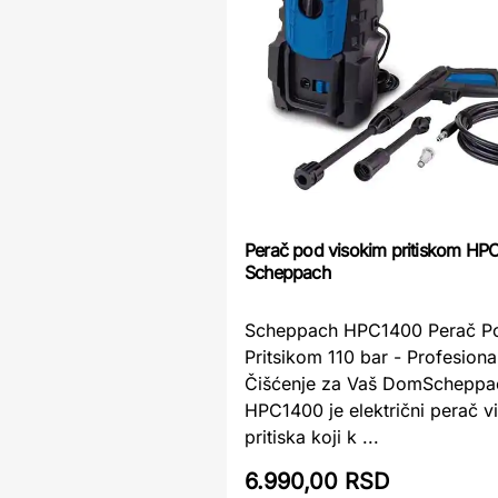
Perač pod visokim pritiskom HP
Scheppach
Scheppach HPC1400 Perač P
Pritsikom 110 bar - Profesiona
Čišćenje za Vaš DomScheppa
HPC1400 je električni perač v
pritiska koji k ...
6.990,00 RSD