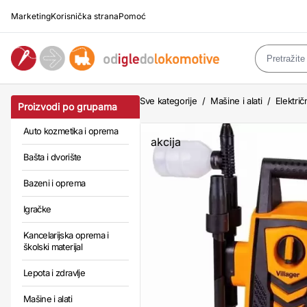
Marketing
Korisnička strana
Pomoć
Sve kategorije
/
Mašine i alati
/
Električn
Proizvodi po grupama
Auto kozmetika i oprema
akcija
Bašta i dvorište
Bazeni i oprema
Igračke
Kancelarijska oprema i
školski materijal
Lepota i zdravlje
Mašine i alati