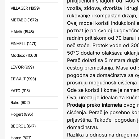
priključnom snagom od 1400 W
vozila, zidova, dvorišta i drug
VILLAGER (1859)
rukovanje i kompaktan dizajn,
METABO (1672)
Ovaj model koristi indukcioni 
poznat je po svojoj dugovečnos
HAMA (1546)
radnim pritiskom od 70 bara i
EINHELL (1471)
nečistoće. Protok vode od 300
50°C dodatno olakšava uklanja
Modeco (1060)
Perač dolazi sa 5 metara dug
LEVIOR (999)
čestog premeštanja. Masa od s
pogodna za domaćinstva sa ogr
DEWALT (993)
proširuju mogućnosti čišćenja z
Gde se koristi i kome je namen
YATO (915)
Ovaj uređaj je idealan za kućn
Ruko (902)
Prodaja preko interneta
ovog m
čišćenja. Perač je posebno kor
Hogert (895)
prljavština. Takođe, pogodan j
BEOROL (847)
domaćinstvu.
Razlika u odnosu na druge mo
Home (807)