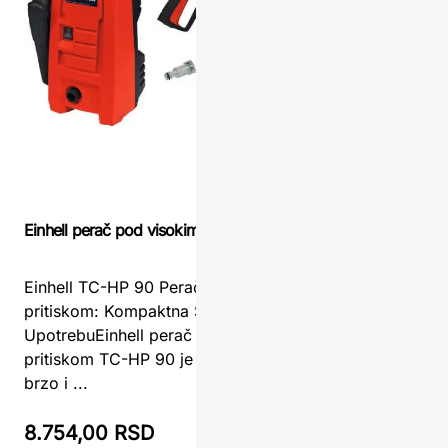
Einhell perač pod visokim pritiskom TC-HP 90
Površinski
Einhell TC-HP 90 Perač pod visokim
Površinsk
pritiskom: Kompaktna Snaga za Kućnu
saveznik 
UpotrebuEinhell perač pod visokim
površineU
pritiskom TC-HP 90 je idealan izbor za
efikasan u
brzo i ...
8.754,00 RSD
9.239,