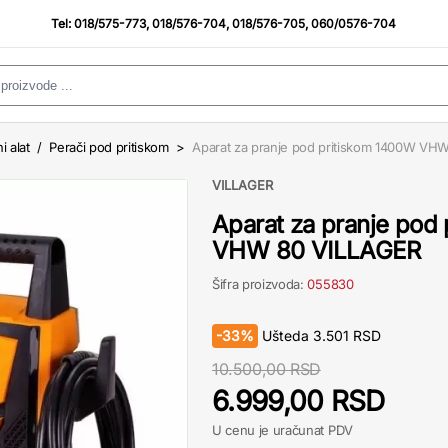
Tel:
018/575-773
,
018/576-704
,
018/576-705
,
060/0576-704
i alat
/
Perači pod pritiskom
>
Aparat za pranje pod pritiskom 1400W VH
VILLAGER
Aparat za pranje pod
VHW 80 VILLAGER
Šifra proizvoda:
055830
-
33%
Ušteda
3.501
RSD
10.500,00 RSD
6.999,00 RSD
U cenu je uračunat PDV