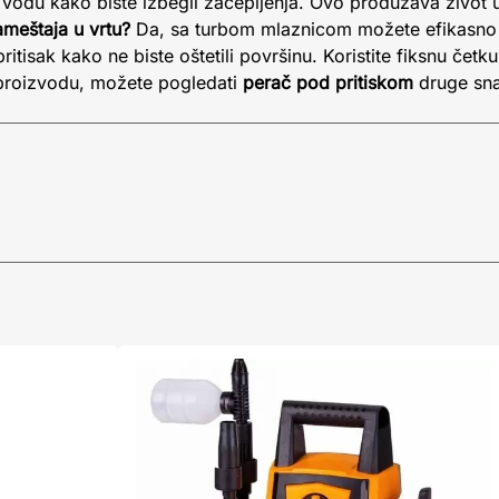
 vodu kako biste izbegli začepljenja. Ovo produžava život 
nameštaja u vrtu?
Da, sa turbom mlaznicom možete efikasno oč
pritisak kako ne biste oštetili površinu. Koristite fiksnu četku 
 proizvodu, možete pogledati
perač pod pritiskom
druge sna