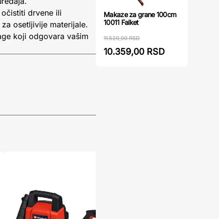
uređaja.
istiti drvene ili
Makaze za grane 100cm
10011 Falket
za osetljivije materijale.
ge koji odgovara vašim
11.520,00 RSD
10.359,00 RSD