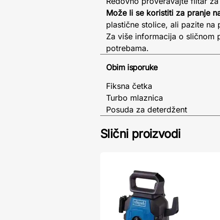
Redovno proveravajte filtar za
Može li se koristiti za pranje 
plastične stolice, ali pazite na 
Za više informacija o sličnom
potrebama.
Obim isporuke
Fiksna četka
Turbo mlaznica
Posuda za deterdžent
Slični proizvodi