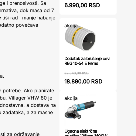
ge i prenosivosti. Sa
6.990,00 RSD
ternativa, dok masa od 7
 tiši rad i manje habanje
dodatno povećava
akcija
Dodatak za brušenje cevi
REG 10-54 E Rems
22.848,00 RSD
a.
18.890,00 RSD
e potrebe. Ako planirate
bu. Villager VHW 80 je
akcija
dnostavna, a dostava na
u zadataka, a za masne
Ugaona električna
sti za održavanje
brusilica 125mm 1400W