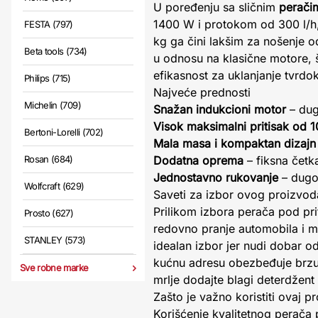
U poređenju sa sličnim
perači
1400 W i protokom od 300 l/h, 
FESTA (797)
kg ga čini lakšim za nošenje o
Beta tools (734)
u odnosu na klasične motore, 
efikasnost za uklanjanje tvrdok
Philips (715)
Najveće prednosti
Michelin (709)
Snažan indukcioni motor
– dug
Visok maksimalni pritisak od 
Bertoni-Lorelli (702)
Mala masa i kompaktan dizajn
Rosan (684)
Dodatna oprema
– fiksna četka
Jednostavno rukovanje
– dugo
Wolfcraft (629)
Saveti za izbor ovog proizvod
Prilikom izbora perača pod pri
Prosto (627)
redovno pranje automobila i m
STANLEY (573)
idealan izbor jer nudi dobar o
kućnu adresu obezbeđuje brzu 
Sve robne marke
mrlje dodajte blagi deterdžent
Zašto je važno koristiti ovaj p
Korišćenje kvalitetnog perača