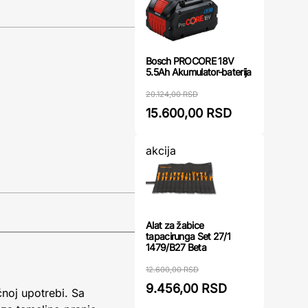
Bosch PROCORE 18V
5.5Ah Akumulator-baterija
20.124,00 RSD
15.600,00 RSD
akcija
Alat za žabice
tapacirunga Set 27/1
1479/B27 Beta
12.600,00 RSD
9.456,00 RSD
noj upotrebi. Sa