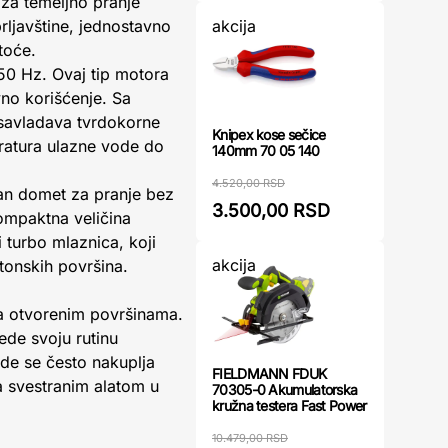
za temeljno pranje
akcija
prljavštine, jednostavno
toće.
 50 Hz. Ovaj tip motora
vno korišćenje. Sa
 savladava tvrdokorne
Knipex kose sečice
ratura ulazne vode do
140mm 70 05 140
4.520,00 RSD
an domet za pranje bez
3.500,00 RSD
ompaktna veličina
turbo mlaznica, koji
akcija
etonskih površina.
 na otvorenim površinama.
de svoju rutinu
gde se često nakuplja
FIELDMANN FDUK
ga svestranim alatom u
70305-0 Akumulatorska
kružna testera Fast Power
10.479,00 RSD