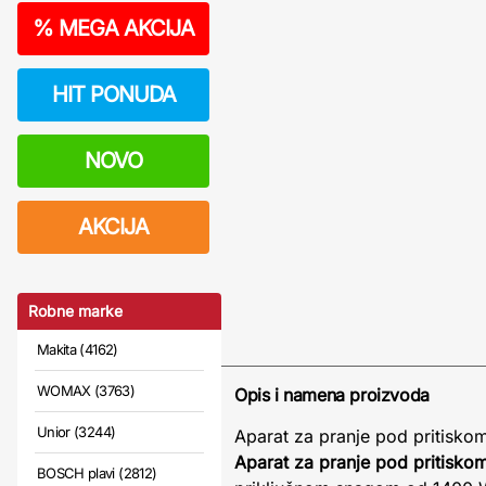
%
MEGA AKCIJA
HIT PONUDA
NOVO
AKCIJA
Robne marke
Makita (4162)
WOMAX (3763)
Opis i namena proizvoda
Unior (3244)
Aparat za pranje pod pritis
Aparat za pranje pod pritisko
BOSCH plavi (2812)