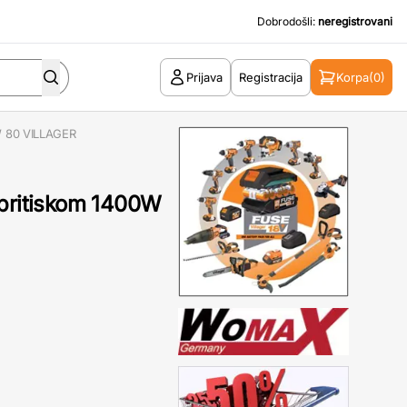
Dobrodošli:
neregistrovani
Prijava
Registracija
Korpa
(0)
W 80 VILLAGER
 pritiskom 1400W