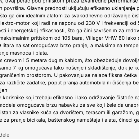
, ovaj perač pod pritiskom pruža izvanredne performanse 
ih površina. Glavne prednosti uključuju efikasno uklanjanje 
 što ga čini idealnim alatom za svakodnevno održavanje čis
elektro-motor koji radi na naponu od 230 V i frekvenciji od
ti i energetskoj efikasnosti, što ga čini savršenim za redo
 maksimalnim pritiskom od 105 bara, Villager VHW 80 lako
 litara na sat omogućava brzo pranje, a maksimalna tempe
nje masnoća i blata.
im crevom i 5 metara dugim kablom, što obezbeđuje dovolj
amo 7 kg omogućava lako nošenje i skladištenje, dok je k
aničenim prostorom. U pakovanju se nalaze fiksna četka i 
a različite zadatke, poput pranja automobila ili čišćenja b
jen
e korisnike koji trebaju efikasno i lako održavanje čistoće
odela omogućava brzu nabavku za sve koji žele da unapre
istan za vlasnike kuća sa dvorištem, terasom ili garažom, 
e za pranje bicikala, baštenskog nameštaja i alata, čineći 
dele