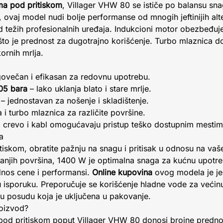
ma pod pritiskom
, Villager VHW 80 se ističe po balansu sna
ovaj model nudi bolje performanse od mnogih jeftinijih al
d težih profesionalnih uređaja. Indukcioni motor obezbeđuje
što je prednost za dugotrajno korišćenje. Turbo mlaznica 
ornih mrlja.
ovečan i efikasan za redovnu upotrebu.
105 bara
– lako uklanja blato i stare mrlje.
– jednostavan za nošenje i skladištenje.
 i turbo mlaznica za različite površine.
 crevo i kabl omogućavaju pristup teško dostupnim mestim
a
tiskom, obratite pažnju na snagu i pritisak u odnosu na vaš
anjih površina, 1400 W je optimalna snaga za kućnu upotre
dnos cene i performansi.
Online kupovina
ovog modela je je
isporuku. Preporučuje se korišćenje hladne vode za većin
 u posudu koja je uključena u pakovanje.
roizvod?
 pod pritiskom poput Villager VHW 80 donosi brojne predno