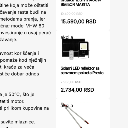
9565CR MAKITA
tine koja može oštetiti
ečavanje rasta buđi na
19.490,00 RSD
 metodama pranja, jer
15.590,00 RSD
ključna; model VHW 80
nvestiranje u ovaj perač
akcija
žavanje.
vnost korišćenja i
 pomaže kod nježnijih
ti kraće za veća
Solarni LED reflektor sa
senzorom pokreta Prosto
ističe dobar odnos
2.908,00 RSD
2.734,00 RSD
je 50°C, što je
etiti motor.
akcija
ti prilikom kupovine na
 suvite mlaznice.