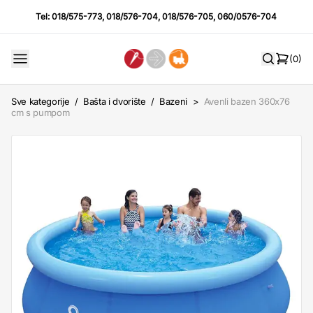
Tel:
018/575-773
,
018/576-704
,
018/576-705
,
060/0576-704
(0)
Sve kategorije
/
Bašta i dvorište
/
Bazeni
>
Avenli bazen 360x76
cm s pumpom