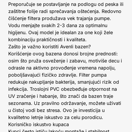
Preporučuje se postavljanje na podlogu od peska ili
zaštitne folije radi sprečavanja oštećenja. Redovno
čišćenje filtera produžava vek trajanja pumpe.
Vodu menjajte svakih 2-3 dana za optimalnu
higijenu. Ovaj model je idealan za one koji žele
kombinaciju praktičnosti i kvaliteta.
Zašto je važno koristiti Avenli bazen?
Korišćenje ovog bazena donosi brojne prednosti:
osim što pruža osveženje i zabavu, motiviše decu i
odrasle na aktivno provođenje vremena napolju,
poboljšavajući fizičko zdravlje. Filter pumpa
redukuje nakupljanje bakterija, smanjujući rizik od
infekcija. Troslojni PVC obezbeđuje otpornost na
UV zračenje i habanje, što znači da bazen traje
sezonama. Uz pravilno održavanje, možete uživati
u čistoj vodi bez stresa. Ovo je investicija u
kvalitetno letnje iskustvo za celu porodicu.
Korisničko iskustvo kupaca
Kupci često ističu lakoću montaže i stabilnost