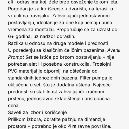
ali i odraslima koji žele brzo osveženje tokom leta.
Pogodan je za korišćenje u dvorištu, na terasi, u
vrtu ili na travnjaku. Zahvaljujući jednostavnom
postavljanju, idealan je za one koji nemaju puno
vremena za montažu. Preporučuje se za uzrast od
6+ godina, uz nadzor odraslih.
Razlika u odnosu na druge modele i prednosti
U poređenju sa klasičnim čeličnim bazenima,
Avenli
Prompt Set
se ističe po brzom postavljanju – nije
potreban alat ili posebna konstrukcija. Troslojni
PVC materijal je otporniji na oštećenja od
standardnih jednozidnih bazena. Filter pumpa je
uključena u set, što je dodatna ušteda. Najveće
prednosti su stabilnost zahvaljujući zračnom
prstenu, jednostavno skladištenje i pristupačna
cena.
Saveti za izbor i korišćenje
Prilikom izbora, obratite pažnju na dimenzije
prostora – potrebno je oko
4 m
ravne površine.