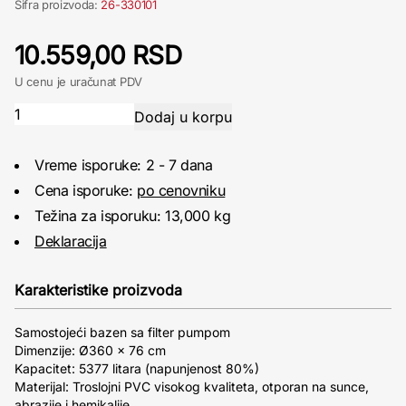
Šifra proizvoda:
26-330101
10.559,00 RSD
U cenu je uračunat PDV
Vreme isporuke: 2 - 7 dana
Cena isporuke:
po cenovniku
Težina za isporuku: 13,000 kg
Deklaracija
Karakteristike proizvoda
Samostojeći bazen sa filter pumpom
Dimenzije: Ø360 x 76 cm
Kapacitet: 5377 litara (napunjenost 80%)
Materijal: Troslojni PVC visokog kvaliteta, otporan na sunce,
abrazije i hemikalije