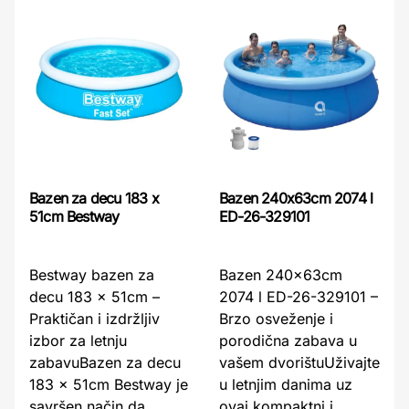
Bazen 240x63cm 2074 l
Bazen za decu 183 x
ED-26-329101
51cm Bestway
Bazen 240x63cm
Bestway bazen za
2074 l ED-26-329101 –
decu 183 x 51cm –
Brzo osveženje i
Praktičan i izdržljiv
porodična zabava u
izbor za letnju
vašem dvorištuUživajte
zabavuBazen za decu
u letnjim danima uz
183 x 51cm Bestway je
ovaj kompaktni i
savršen način da