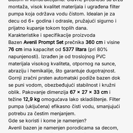
montaža, visok kvalitet materijala i ugrađena filter
pumpa koja održava vodu čistom. Idealan je za
decu od 6+ godina i odrasle, pružajući sigurno i
prijatno kupanje tokom toplih dana.
Karakteristike i specifikacije proizvoda
Bazen
Avenli Prompt Set
prečnika
360 cm
i visine
76 cm
ima kapacitet od
5377 litara
(pri 80%
napunjenosti). Izrađen je od troslojnog PVC
materijala visokog kvaliteta, otpornog na sunce,
abraziju i hemikalije, što garantuje dugotrajnost.
Gornji zračni prsten automatski podiže bazen dok
se puni vodom, obezbeđujući stabilnost i kružni
oblik. Pakovanje dimenzija
67 x 27 x 33 cm
i
težine
12,9 kg
omogućava lako skladištenje. Filter
pumpa (uključena) efikasno čisti vodu, smanjujući
potrebu za čestim menjanjem.
Gde se koristi i kome je namenjen?
Avenli bazen je namenjen porodicama sa decom,