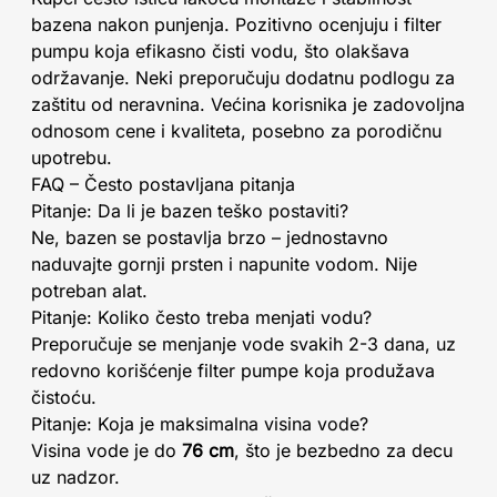
bazena nakon punjenja. Pozitivno ocenjuju i filter
pumpu koja efikasno čisti vodu, što olakšava
održavanje. Neki preporučuju dodatnu podlogu za
zaštitu od neravnina. Većina korisnika je zadovoljna
odnosom cene i kvaliteta, posebno za porodičnu
upotrebu.
FAQ – Često postavljana pitanja
Pitanje: Da li je bazen teško postaviti?
Ne, bazen se postavlja brzo – jednostavno
naduvajte gornji prsten i napunite vodom. Nije
potreban alat.
Pitanje: Koliko često treba menjati vodu?
Preporučuje se menjanje vode svakih 2-3 dana, uz
redovno korišćenje filter pumpe koja produžava
čistoću.
Pitanje: Koja je maksimalna visina vode?
Visina vode je do
76 cm
, što je bezbedno za decu
uz nadzor.