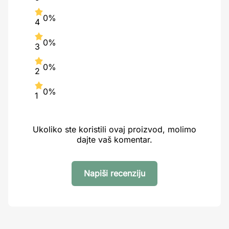
0%
4
0%
3
0%
2
0%
1
Ukoliko ste koristili ovaj proizvod, molimo
dajte vaš komentar.
Napiši recenziju