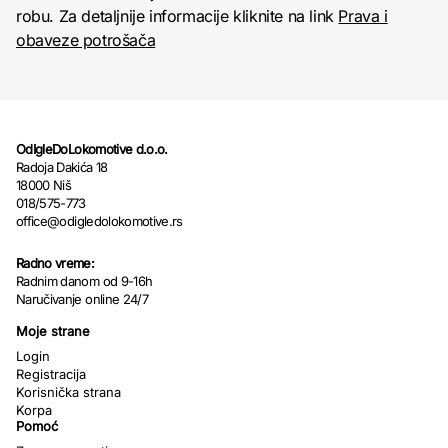
robu. Za detaljnije informacije kliknite na link
Prava i
obaveze potrošača
OdIgleDoLokomotive d.o.o.
Radoja Dakića 18
18000 Niš
018/575-773
office@odigledolokomotive.rs
Radno vreme:
Radnim danom od 9-16h
Naručivanje online 24/7
Moje strane
Login
Registracija
Korisnička strana
Korpa
Pomoć