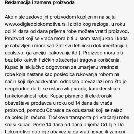
Reklamacija i zamena proizvoda
Ako niste zadovoljni proizvodom kupljenim na sajtu
www.odigledolokomotive.rs, iz bilo kog razloga, u roku
od 14 dana od dana prijema robe možete vratiti proizvod.
Proizvod koji se vraća mora biti u istom stanju kao i kada
je nabavljen i mora sadržati svu tehničku dokumentaciju (
uputstvo, garanciju, pakovanje itd ). Proizvod mora biti
bez bilo kakvih fizičkih oštećenja i tragova korišćenja.
Kupac je isključivo odgovoran za umanjenu vrednost
robe koja nastane kao posledica rukovanja robom na
način koji nije adekvatan, odnosno prevazilazi ono što je
neophodno da bi se ustanovili priroda, karakteristike i
funkcionalnost robe. Kupac pismeno ili elektronski
obaveštava prodavca u roku od 14 dana da vraća
proizvod, pomoću Obrasca za odustanak koji se nalazi
na poledjini računa. Troškove transporta pri vraćanju robe
snosi kupac. Posle 14 dana od dana prijema Od Igle Do
Lokomotive doo nije obavezna da vrati novac ili zameni