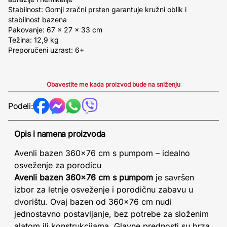
Stabilnost: Gornji zračni prsten garantuje kružni oblik i
stabilnost bazena
Pakovanje: 67 x 27 x 33 cm
Težina: 12,9 kg
Preporučeni uzrast: 6+
Obavestite me kada proizvod bude na sniženju
Podeli:
Opis i namena proizvoda
Avenli bazen 360x76 cm s pumpom – idealno
osveženje za porodicu
Avenli bazen 360x76 cm s pumpom
je savršen
izbor za letnje osveženje i porodičnu zabavu u
dvorištu. Ovaj bazen od 360x76 cm nudi
jednostavno postavljanje, bez potrebe za složenim
alatom ili konstrukcijama. Glavne prednosti su brza