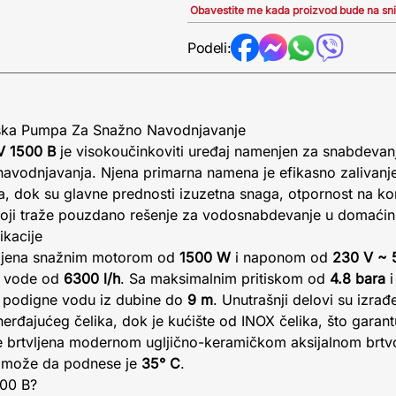
Obavestite me kada proizvod bude na sn
Podeli:
ska Pumpa Za Snažno Navodnjavanje
V 1500 B
je visokoučinkoviti uređaj namenjen za snabdevan
 navodnjavanja. Njena primarna namena je efikasno zalivanje
a, dok su glavne prednosti izuzetna snaga, otpornost na kor
oji traže pouzdano rešenje za vodosnabdevanje u domaćinstv
ikacije
ljena snažnim motorom od
1500 W
i naponom od
230 V ~ 
k vode od
6300 l/h
. Sa maksimalnim pritiskom od
4.8 bara
i
 podigne vodu iz dubine do
9 m
. Unutrašnji delovi su izra
rđajućeg čelika, dok je kućište od INOX čelika, što garant
a je brtvljena modernom ugljično-keramičkom aksijalnom br
 može da podnese je
35° C
.
500 B?