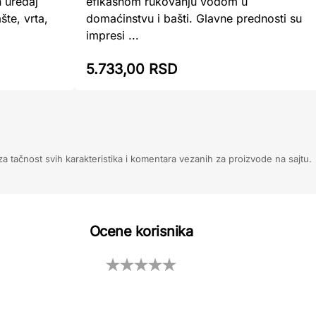
 uređaj
efikasnom rukovanju vodom u
te, vrta,
domaćinstvu i bašti. Glavne prednosti su
impresi ...
5.733,00 RSD
 tačnost svih karakteristika i komentara vezanih za proizvode na sajtu.
Ocene korisnika