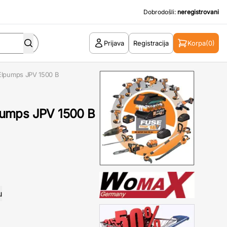
Dobrodošli:
neregistrovani
Prijava
Registracija
Korpa
(0)
Elpumps JPV 1500 B
pumps JPV 1500 B