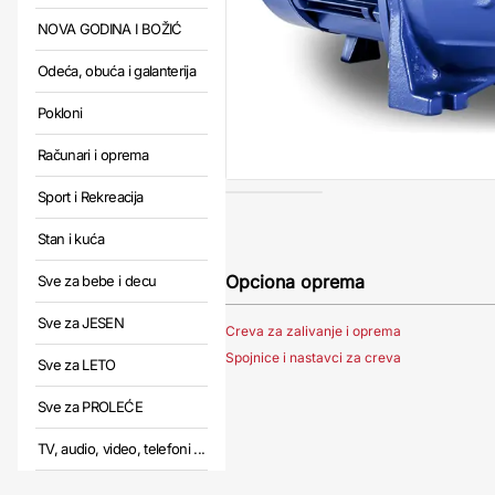
NOVA GODINA I BOŽIĆ
Odeća, obuća i galanterija
Pokloni
Računari i oprema
Sport i Rekreacija
Stan i kuća
Opciona oprema
Sve za bebe i decu
Sve za JESEN
Creva za zalivanje i oprema
Spojnice i nastavci za creva
Sve za LETO
Sve za PROLEĆE
TV, audio, video, telefoni ...