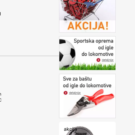
g
m
C
akcija