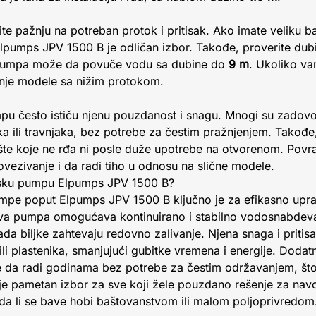
e pažnju na potreban protok i pritisak. Ako imate veliku bašt
Elpumps JPV 1500 B je odličan izbor. Takođe, proverite dubi
a pumpa može da povuče vodu sa dubine do
9 m
. Ukoliko v
nje modele sa nižim protokom.
umpu često ističu njenu pouzdanost i snagu. Mnogi su zadovo
a ili travnjaka, bez potrebe za čestim pražnjenjem. Takođe, 
šte koje ne rđa ni posle duže upotrebe na otvorenom. Povra
vezivanje i da radi tiho u odnosu na slične modele.
ensku pumpu Elpumps JPV 1500 B?
umpe poput Elpumps JPV 1500 B ključno je za efikasno upr
Ova pumpa omogućava kontinuirano i stabilno vodosnabdeva
a biljke zahtevaju redovno zalivanje. Njena snaga i pritis
li plastenika, smanjujući gubitke vremena i energije. Dodat
 da radi godinama bez potrebe za čestim održavanjem, št
je pametan izbor za sve koji žele pouzdano rešenje za navo
a li se bave hobi baštovanstvom ili malom poljoprivredom