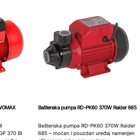
 WOMAX
Baštenska pumpa RD-PK60 370W Raider 685
I
Baštenska pumpa RD-PK60 370W Raider
P 370 BI
685 – moćan i pouzdan uređaj namenjen