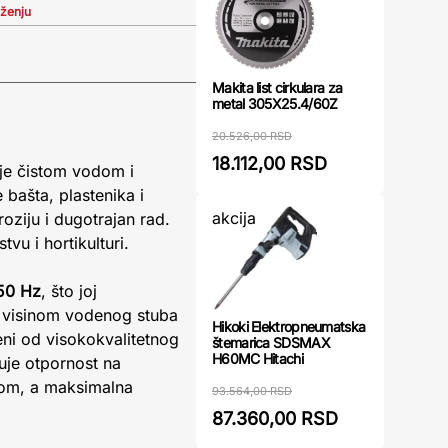
iženju
Makita list cirkulara za
metal 305X25.4/60Z
20.526,00 RSD
18.112,00 RSD
je čistom vodom i
 bašta, plastenika i
akcija
oziju i dugotrajan rad.
u i hortikulturi.
50 Hz
, što joj
 visinom vodenog stuba
Hikoki Elektropneumatska
đeni od visokokvalitetnog
štemarica SDSMAX
H60MC Hitachi
uje otpornost na
tvom, a maksimalna
93.564,00 RSD
87.360,00 RSD