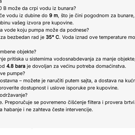
a
 B može da crpi vodu iz bunara?
e vodu iz dubine do
9 m
, što je čini pogodnom za bunare, 
ubinu vašeg izvora pre kupovine.
ura vode koju pumpa može da podnese?
 za bezbedan rad je
35° C
. Voda iznad ove temperature može
ambene objekte?
anje pritiska u sistemima vodosnabdevanja za manje objekte,
 od
4.8 bara
je dovoljan za većinu potreba domaćinstva.
 ove pumpe?
nostavna – možete je naručiti putem sajta, a dostava na kućn
roverite dostupnost i uslove isporuke pre kupovine.
održavanje?
 Preporučuje se povremeno čišćenje filtera i provera brtvi.
a habanje i ne zahteva česte intervencije.