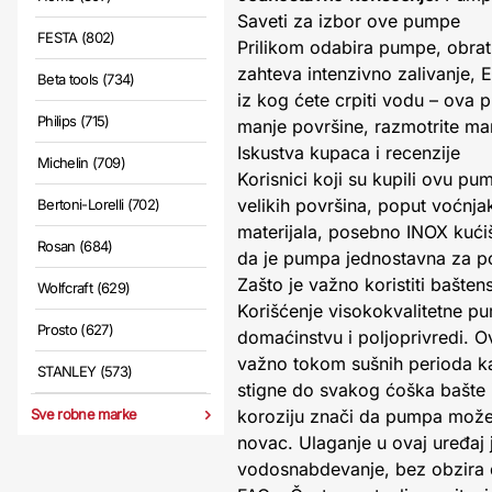
Saveti za izbor ove pumpe
FESTA (802)
Prilikom odabira pumpe, obratit
zahteva intenzivno zalivanje, 
Beta tools (734)
iz kog ćete crpiti vodu – ov
Philips (715)
manje površine, razmotrite ma
Iskustva kupaca i recenzije
Michelin (709)
Korisnici koji su kupili ovu p
velikih površina, poput voćnjak
Bertoni-Lorelli (702)
materijala, posebno INOX kući
Rosan (684)
da je pumpa jednostavna za po
Zašto je važno koristiti bašt
Wolfcraft (629)
Korišćenje visokokvalitetne p
Prosto (627)
domaćinstvu i poljoprivredi. 
važno tokom sušnih perioda kad
STANLEY (573)
stigne do svakog ćoška bašte i
Sve robne marke
koroziju znači da pumpa može
novac. Ulaganje u ovaj uređaj 
vodosnabdevanje, bez obzira d