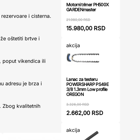
Motorni trimer PH500X
GARDENmaster
rezervoare i cisterna.
21.980,00 RSD
15.980,00 RSD
 oštetiti brtve i
akcija
 poput vikendica ili
Lanac za testeru
u adresu je brza i
POWERSHARP PS49E
3/8 1.3mm Low profile
OREGON
3.326,00 RSD
 Zbog kvalitetnih
2.662,00 RSD
akcija