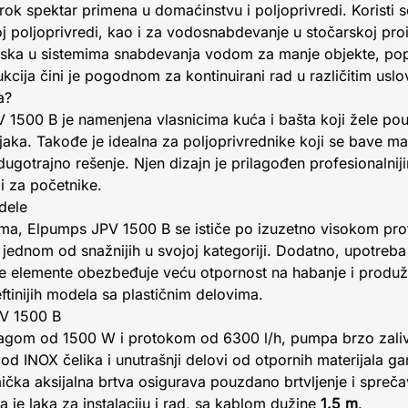
ok spektar primena u domaćinstvu i poljoprivredi. Koristi 
loj poljoprivredi, kao i za vodosnabdevanje u stočarskoj pro
tiska u sistemima snabdevanja vodom za manje objekte, popu
cija čini je pogodnom za kontinuirani rad u različitim uslo
a?
500 B je namenjena vlasnicima kuća i bašta koji žele pou
njaka. Takođe je idealna za poljoprivrednike koji se bave 
dugotrajno rešenje. Njen dizajn je prilagođen profesionalnij
i za početnike.
dele
ma, Elpumps JPV 1500 B se ističe po izuzetno visokom pr
ni jednom od snažnijih u svojoj kategoriji. Dodatno, upotreb
e elemente obezbeđuje veću otpornost na habanje i produž
eftinijih modela sa plastičnim delovima.
PV 1500 B
gom od 1500 W i protokom od 6300 l/h, pumpa brzo zaliva
od INOX čelika i unutrašnji delovi od otpornih materijala ga
čka aksijalna brtva osigurava pouzdano brtvljenje i spreča
je laka za instalaciju i rad, sa kablom dužine
1.5 m
.