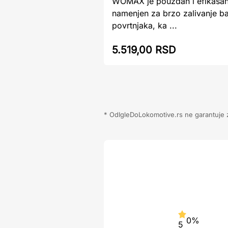
WOMAX je pouzdan i efikasan
namenjen za brzo zalivanje baš
povrtnjaka, ka ...
5.519,00 RSD
* OdIgleDoLokomotive.rs ne garantuje za
0%
5