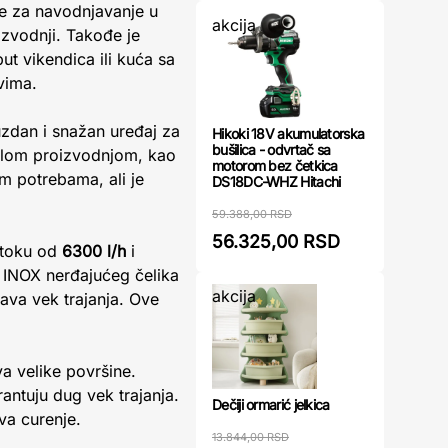
se za navodnjavanje u
akcija
izvodnji. Takođe je
t vikendica ili kuća sa
vima.
zdan i snažan uređaj za
Hikoki 18V akumulatorska
bušilica - odvrtač sa
malom proizvodnjom, kao
motorom bez četkica
im potrebama, ali je
DS18DC-WHZ Hitachi
59.388,00 RSD
56.325,00 RSD
otoku od
6300 l/h
i
a INOX nerđajućeg čelika
akcija
ava vek trajanja. Ove
 velike površine.
rantuju dug vek trajanja.
Dečiji ormarić jelkica
va curenje.
13.844,00 RSD