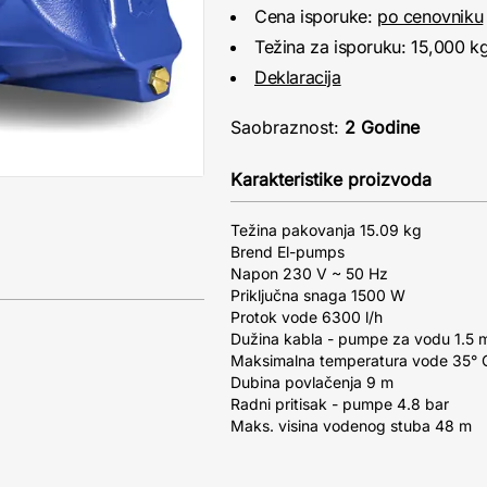
Cena isporuke:
po cenovniku
Težina za isporuku: 15,000 k
Deklaracija
Saobraznost:
2 Godine
Karakteristike proizvoda
Težina pakovanja 15.09 kg
Brend El-pumps
Napon 230 V ~ 50 Hz
Priključna snaga 1500 W
Protok vode 6300 l/h
Dužina kabla - pumpe za vodu 1.5 
Maksimalna temperatura vode 35° 
Dubina povlačenja 9 m
Radni pritisak - pumpe 4.8 bar
Maks. visina vodenog stuba 48 m