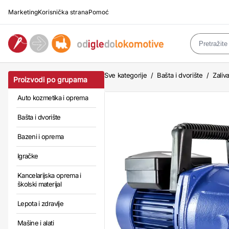
Marketing
Korisnička strana
Pomoć
Sve kategorije
/
Bašta i dvorište
/
Zaliv
Proizvodi po grupama
Auto kozmetika i oprema
Bašta i dvorište
Bazeni i oprema
Igračke
Kancelarijska oprema i
školski materijal
Lepota i zdravlje
Mašine i alati