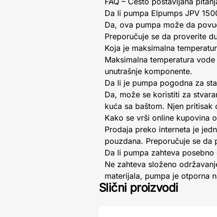
FAQ – Često postavljana pitanj
Da li pumpa Elpumps JPV 1500
Da, ova pumpa može da povuč
Preporučuje se da proverite d
Koja je maksimalna temperat
Maksimalna temperatura vode
unutrašnje komponente.
Da li je pumpa pogodna za st
Da, može se koristiti za stvar
kuća sa baštom. Njen pritisak
Kako se vrši online kupovina
Prodaja preko interneta je jed
pouzdana. Preporučuje se da p
Da li pumpa zahteva posebno 
Ne zahteva složeno održavanje.
materijala, pumpa je otporna n
Slični proizvodi