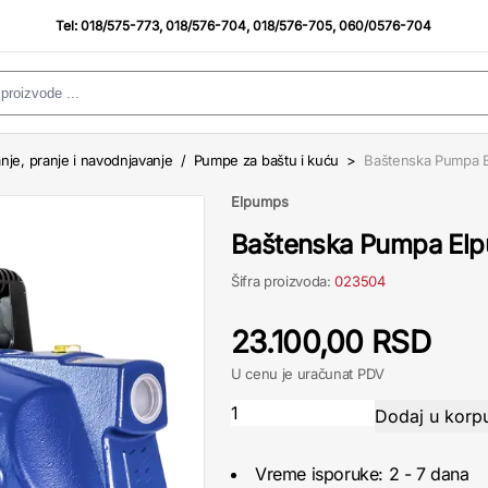
Tel:
018/575-773
,
018/576-704
,
018/576-705
,
060/0576-704
anje, pranje i navodnjavanje
/
Pumpe za baštu i kuću
>
Baštenska Pumpa 
Elpumps
Baštenska Pumpa El
Šifra proizvoda:
023504
23.100,00 RSD
U cenu je uračunat PDV
Vreme isporuke: 2 - 7 dana