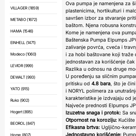
Ova pumpa je namenjena za šir
VILLAGER (1859)
plastenicima, hortikulturi i ma
savršen izbor za stvaranje pri
METABO (1672)
baštom. Njena robusna konstruk
HAMA (1546)
Kome je namenjena ova pump
Baštenska Pumpa Elpumps JPV 1
EINHELL (1471)
zalivanje povrća, cveća i trav
i za hobi baštovane koji traže 
Modeco (1060)
jednostavan za korišćenje čak 
LEVIOR (999)
Razlika u odnosu na druge mo
U poređenju sa sličnim pumpa
DEWALT (993)
pritisku od
4.8 bara
, što je či
YATO (915)
i NORYL polimera za unutrašnj
karakteristike je izdvajaju od j
Ruko (902)
Najveće prednosti Elpumps J
Hogert (895)
Izuzetna snaga i protok:
Sa sna
Otpornost na koroziju:
Kućište 
BEOROL (847)
Efikasna brtva:
Ugljično-kerami
Jednostavno korišćenje:
Pumpa 
Home (807)