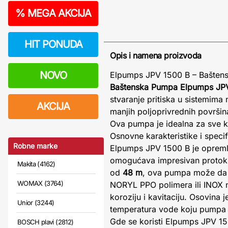
%
MEGA AKCIJA
HIT PONUDA
Opis i namena proizvoda
NOVO
Elpumps JPV 1500 B – Bašten
Baštenska Pumpa Elpumps JP
stvaranje pritiska u sistemima
AKCIJA
manjih poljoprivrednih površin
Ova pumpa je idealna za sve k
Osnovne karakteristike i specif
Robne marke
Elpumps JPV 1500 B je oprem
omogućava impresivan proto
Makita (4162)
od
48 m
, ova pumpa može da
WOMAX (3764)
NORYL PPO polimera ili INOX ne
koroziju i kavitaciju. Osovin
Unior (3244)
temperatura vode koju pumpa
Gde se koristi Elpumps JPV 1
BOSCH plavi (2812)