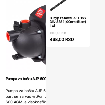
Burgija za metal PRO HSS
DIN-338 11,00mm (5kom)
Irwin
1.300,00 RSD
468,00 RSD
Pumpa za baštu AJP 600 AGM
Pumpa za 
Pumpa za baštu AJP 600 AGM - Pouzdan
Pumpa za 
partner za vaš vrtPumpa za baštu AJP
PRIMEPum
600 AGM je visokoefikasan uređaj
PRIME je 