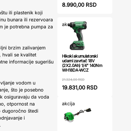
8.990,00 RSD
u ili plastenik koji
nu bunara ili rezervoara
akcija
am je potrebna pumpa za
ljni brzim zalivanjem
hvali se kvalitet
Hikoki akumulatorski
udarni zavrtač 18V
tne informacije sugerišu
(2X2.0Ah) 1/4" 140Nm
WH18DA-WCZ
21.324,00 RSD
avljanje vodom u
19.831,00 RSD
nje, što je posebno
ak osiguravaju da voda
akcija
no, otpornost na
o dugoročno štedi
dnjavanje i
.