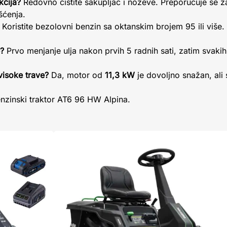
kcija?
Redovno čistite sakupljač i noževe. Preporučuje se
šćenja.
Koristite bezolovni benzin sa oktanskim brojem 95 ili više
e?
Prvo menjanje ulja nakon prvih 5 radnih sati, zatim svakih 
 visoke trave?
Da, motor od
11,3 kW
je dovoljno snažan, ali
enzinski traktor AT6 96 HW Alpina.