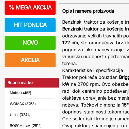
%
MEGA AKCIJA
Opis i namena proizvoda
Benzinski traktor za košenje 
HIT PONUDA
Benzinski traktor za košenje 
održavanje velikih travnatih 
NOVO
122 cm
, što omogućava brz i k
pogon za lako manevrisanje, v
vrhunsku udobnost i performans
AKCIJA
terena.
Karakteristike i specifikacije
Traktor pokreće pouzdan
Brig
Robne marke
kW
na 2700 rpm. Ovo obezbeđu
rad, dok centralno podešavanj
Makita (4162)
olakšava upravljanje bez menj
WOMAX (3763)
noževa. Točkovi dimenzija
15"
doprinosi stabilnosti tokom ra
Unior (3244)
Gde se koristi i kome je namen
Ovaj traktor je namenjen prof
BOSCH plavi (2812)