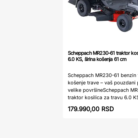
Scheppach MR230-61 traktor kosi
6.0 KS, širina košenja 61 cm
Scheppach MR230-61 benzin t
košenje trave – vaš pouzdani 
velike površineScheppach M
traktor kosilica za travu 6.0 KS,
179.990,00 RSD