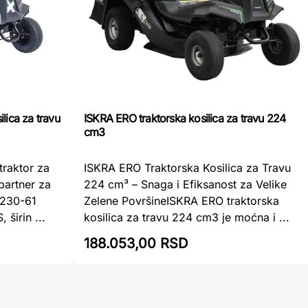
lica za travu
ISKRA ERO traktorska kosilica za travu 224
cm3
raktor za
ISKRA ERO Traktorska Kosilica za Travu
partner za
224 cm³ – Snaga i Efiksanost za Velike
R230-61
Zelene PovršineISKRA ERO traktorska
 širin ...
kosilica za travu 224 cm3 je moćna i ...
188.053,00 RSD