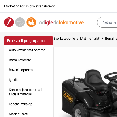
Marketing
Korisnička strana
Pomoć
Sve kategorije
/
Mašine i alati
/
Benzinsk
Proizvodi po grupama
Auto kozmetika i oprema
Bašta i dvorište
Bazeni i oprema
Igračke
Kancelarijska oprema i
školski materijal
Lepota i zdravlje
Mašine i alati