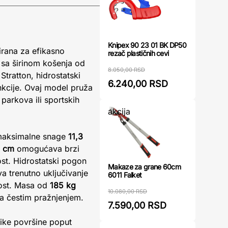
Knipex 90 23 01 BK DP50
rana za efikasno
rezač plastičnih cevi
 sa širinom košenja od
8.050,00 RSD
tratton, hidrostatski
6.240,00 RSD
kcije. Ovaj model pruža
parkova ili sportskih
akcija
maksimalne snage
11,3
2 cm
omogućava brzi
nost. Hidrostatski pogon
Makaze za grane 60cm
 trenutno uključivanje
6011 Falket
ost. Masa od
185 kg
10.080,00 RSD
a čestim pražnjenjem.
7.590,00 RSD
like površine poput