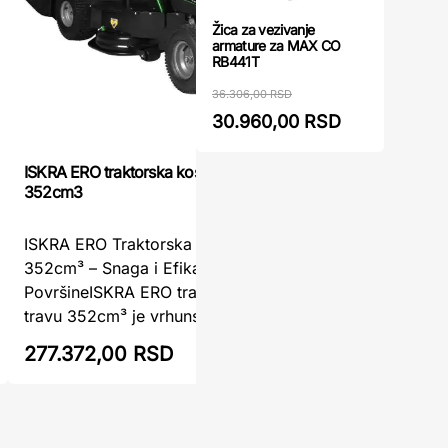
Žica za vezivanje
armature za MAX CO
RB441T
36.306,00 RSD
30.960,00 RSD
ISKRA ERO traktorska kosilica za travu
Benzinski 
352cm3
Ride On C
ISKRA ERO Traktorska Kosilica za Travu
Benzinski
352cm³ – Snaga i Efikasnost za Velike
On CC LR
PovršineISKRA ERO traktorska kosilica za
traktor z
travu 352cm³ je vrhunsko rešenje ...
MS76 Cub 
277.372,00 RSD
284.40