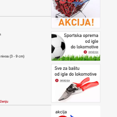
m
nivoa (3 - 9 cm)
iženju
akcija