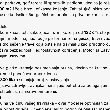
a, parkova, golf terena ili sportskih stadiona. Idealno je reš
000 m2
i žele brzo i efikasno košenje. Zahvaljujući hidro pog
usne korisnike, što ga čini pogodnim za privatne korisnike k
dele
kom kapacitetu sakupljača i širini košenja od
122 cm
, što 
njim modelima, nudi bolje performanse na gušćoj travi i ve
itno sečenje trave koja ostaje na travnjaku kao prirodno đ
ava bezbednost i jednostavnost korišćenja. Motor sa Easy
nijim uslovima.
 glatko kretanje bez menjanja brzina, idealno za krivine i
vreme i povećava produktivnost.
d
300 litara
smanjuje broj zaustavljanja.
jšava zdravlje travnjaka i smanjuje potrebu za odlaganjem 
stabilnost na neravnom terenu.
a
ju na veličinu vašeg travnjaka – ovaj model je optimalan z
 poput drveća ili cvetnjaka, hidro pogon će olakšati manev