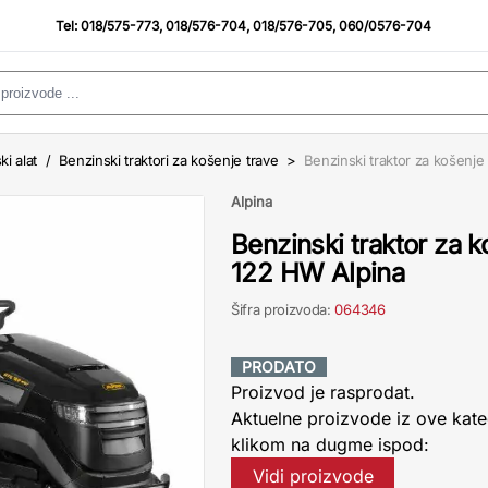
Tel:
018/575-773
,
018/576-704
,
018/576-705
,
060/0576-704
i alat
/
Benzinski traktori za košenje trave
>
Benzinski traktor za košenj
Alpina
Benzinski traktor za 
122 HW Alpina
Šifra proizvoda:
064346
PRODATO
Proizvod je rasprodat.
Aktuelne proizvode iz ove kate
klikom na dugme ispod:
Vidi proizvode