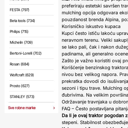
preferiraju estetski savršen t
FESTA (797)
mulching opcija odgovara eko
pouzdanost brenda Alpina, poz
Beta tools (734)
Korisničko iskustvo kupaca
Philips (715)
Kupci često ističu lakoću upra
neravnom terenu. Veliki sakupl
Michelin (709)
se lako pali, čak i nakon duže
Bertoni-Lorelli (702)
padinama, ali generalno ocene
Zašto je važno koristiti ovaj p
Rosan (684)
Korišćenje benzinskog trakto
nivou bez velikog napora. Prav
Wolfcraft (629)
prekratka dovodi do isušivan
Prosto (627)
sezoni i tipu trave. Mulching o
đubrivima. Na velikim površina
STANLEY (573)
Održavanje travnjaka u dobrom 
Sve robne marke
FAQ – Često postavljana pitanj
Da li je ovaj traktor pogodan 
stepeni. Stabilnost obezbeđu