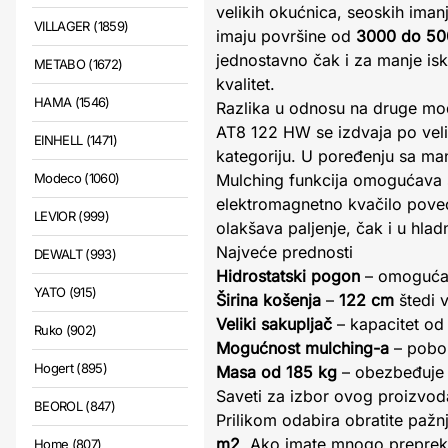
velikih okućnica, seoskih imanj
VILLAGER (1859)
imaju površine od
3000 do 5
jednostavno čak i za manje isk
METABO (1672)
kvalitet.
HAMA (1546)
Razlika u odnosu na druge mo
AT8 122 HW se izdvaja po veli
EINHELL (1471)
kategoriju. U poređenju sa ma
Modeco (1060)
Mulching funkcija omogućava s
elektromagnetno kvačilo poveć
LEVIOR (999)
olakšava paljenje, čak i u hlad
Najveće prednosti
DEWALT (993)
Hidrostatski pogon
– omogućava
YATO (915)
Širina košenja
–
122 cm
štedi 
Veliki sakupljač
– kapacitet o
Ruko (902)
Mogućnost mulching-a
– pobol
Hogert (895)
Masa od 185 kg
– obezbeđuje 
Saveti za izbor ovog proizvod
BEOROL (847)
Prilikom odabira obratite pažn
m2
. Ako imate mnogo prepreka
Home (807)