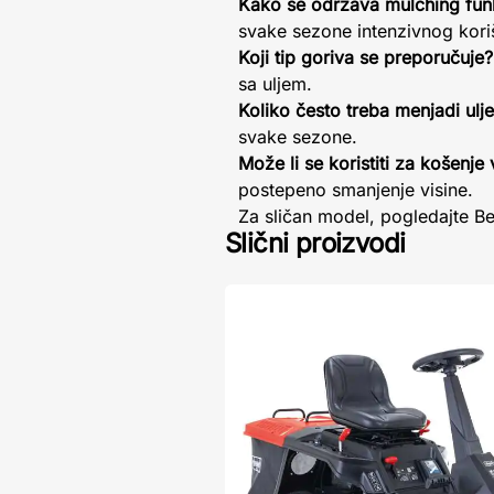
Kako se održava mulching fun
svake sezone intenzivnog kori
Koji tip goriva se preporučuje?
sa uljem.
Koliko često treba menjadi ulj
svake sezone.
Može li se koristiti za košenje
postepeno smanjenje visine.
Za sličan model, pogledajte B
Slični proizvodi