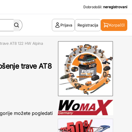
Dobrodošli:
neregistrovani
Prijava
Registracija
Korpa
(0)
e trave AT8 122 HW Alpina
košenje trave AT8
gorije možete pogledati