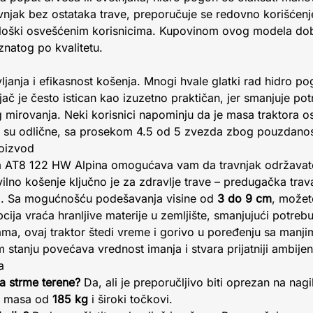
ravnjak bez ostataka trave, preporučuje se redovno korišćen
loški osvešćenim korisnicima. Kupovinom ovog modela dobi
natog po kvalitetu.
vljanja i efikasnost košenja. Mnogi hvale glatki rad hidro 
jač je često istican kao izuzetno praktičan, jer smanjuje p
g mirovanja. Neki korisnici napominju da je masa traktora o
 su odlične, sa prosekom 4.5 od 5 zvezda zbog pouzdanosti 
roizvod
ra AT8 122 HW Alpina omogućava vam da travnjak održavat
ilno košenje ključno je za zdravlje trave – predugačka trav
ja. Sa mogućnošću podešavanja visine od
3 do 9 cm
, možet
pcija vraća hranljive materije u zemljište, smanjujući potre
ma, ovaj traktor štedi vreme i gorivo u poređenju sa manji
stanju povećava vrednost imanja i stvara prijatniji ambijent
a
za strme terene?
Da, ali je preporučljivo biti oprezan na na
je masa od
185 kg
i široki točkovi.