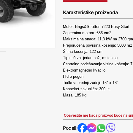
Karakteristike proizvoda
Motor: Brigs&Stratton 7220 Easy Start
Zapremina motora: 656 cm2
Maksimalna snaga: 11,3 kW na 2700 rp
Preporučena površina košenja: 5000 m2
Širina košenja: 122 cm
Tip sečiva: jedan nož, mulching
Centralno podešavanje visine košenja: 7 
Elektromagnetno kvačilo
Hidro pogon
Točkovi prednji zadnji: 15" x 18"
Kapacitet sakupljča: 300 lit.
Masa: 185 kg
Obavestite me kada proizvod bude na sn
Podeli: