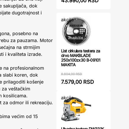
43.990,00 RSD
je sakupljača, dok
jate dugotrajnost i
akcija
pogona, posebno na
otrebu za pauzama. Motor
sećajna na strmijim
List cirkulara testera za
i kvaliteta izrade.
drvo MAKBLADE
250x100zx30 B-09101
MAKITA
e na profesionalnom
8.804,00 RSD
a slabi koren, dok
7.579,00 RSD
e prilagoditi košenje
bu za veštačkim
m kosilicama.
akcija
 za odmor ili rekreaciju.
gibima većim od 15
Ubodna testera DW331K