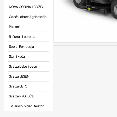
NOVA GODINA I BOŽIĆ
Odeća, obuća i galanterija
Pokloni
Računari i oprema
Sport i Rekreacija
Stan i kuća
Sve za bebe i decu
Sve za JESEN
Sve za LETO
Sve za PROLEĆE
TV, audio, video, telefoni ...