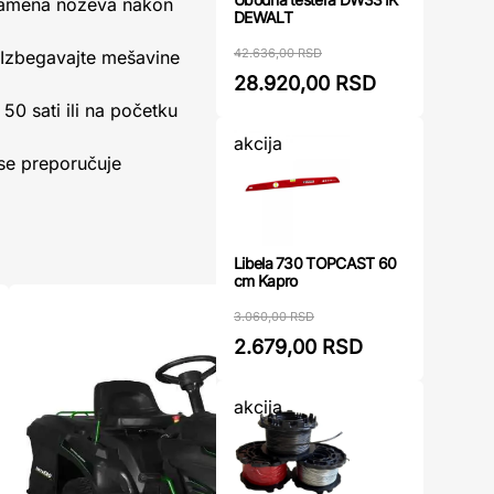
 zamena noževa nakon
DEWALT
42.636,00 RSD
. Izbegavajte mešavine
28.920,00 RSD
50 sati ili na početku
akcija
 se preporučuje
Libela 730 TOPCAST 60
cm Kapro
3.060,00 RSD
2.679,00 RSD
akcija