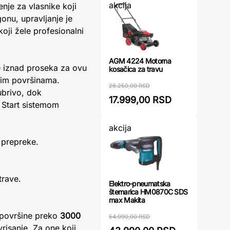
akcija
enje za vlasnike koji
onu, upravljanje je
oji žele profesionalni
AGM 4224 Motorna
je iznad proseka za ovu
kosačica za travu
ćim površinama.
26.250,00 RSD
ubrivo, dok
17.999,00 RSD
 Start sistemom
akcija
 prepreke.
trave.
Elektro-pneumatska
štemarica HM0870C SDS
max Makita
a površine preko
3000
54.990,00 RSD
risanje. Za one koji