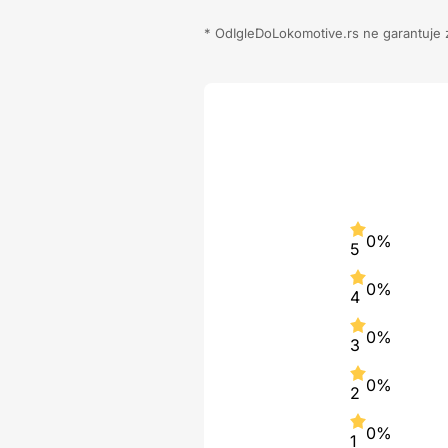
* OdIgleDoLokomotive.rs ne garantuje za
0%
5
0%
4
0%
3
0%
2
0%
1