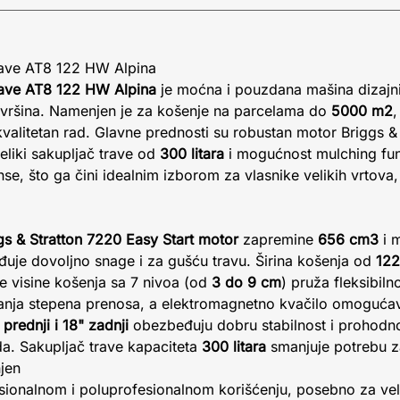
trave AT8 122 HW Alpina
trave AT8 122 HW Alpina
je moćna i pouzdana mašina dizajni
površina. Namenjen je za košenje na parcelama do
5000 m2
,
valitetan rad. Glavne prednosti su robustan motor Briggs & S
eliki sakupljač trave od
300 litara
i mogućnost mulching fun
e, što ga čini idealnim izborom za vlasnike velikih vrtova, 
gs & Stratton 7220 Easy Start motor
zapremine
656 cm3
i 
je dovoljno snage i za gušću travu. Širina košenja od
12
e visine košenja sa 7 nivoa (od
3 do 9 cm
) pruža fleksibil
anja stepena prenosa, a elektromagnetno kvačilo omogućava
 prednji i 18" zadnji
obezbeđuju dobru stabilnost i prohodn
da. Sakupljač trave kapaciteta
300 litara
smanjuje potrebu z
jen
esionalnom i poluprofesionalnom korišćenju, posebno za ve