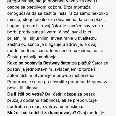
pregorevanja, što je posebno važno za decu i
osobe sa osetljivom kožom. Brza montaža
omogućava da se zaštita instalira za samo nekoliko
minuta, što je idealno za dinamične dane na plaži.
Lagan i prenosiv, ovaj šator je savršen saveznik u
borbi protiv sunca i vetra, čineći svaki izlet
prijatnijim i sigurnijim. Investiranje u kvalitetnu
zaštitu od sunca je ulaganje u zdravlje, a ovaj
model nudi odličan odnos cene i funkcionalnosti.
Često postavljana pitanja
Kako se postavlja Bestway šator za plažu?
Šator se
postavlja jednostavnim izvlačenjem iz torbe i
automatskim otvaranjem pop-up mehanizma.
Preporučuje se da ga učvrstite pomoću džepova za
pesak ili klinova.
Da li štiti od vetra?
Da, četiri džepa za pesak
pružaju dodatnu stabilnost, ali se preporučuje
upotreba na manje vetrovitim mestima.
Može li se koristiti za kampovanje?
Ovaj model je