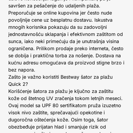
savršen za pešačenje do udaljenih plaža.
Preporučuje se online kupovina jer često nude
povoljnije cene uz besplatnu dostavu. Iskustva
mnogih korisnika pokazuju da su zadovoljni
jednostavnošću sklapanja i efektivnom zaštitom od
sunca, iako neki primećuju da je unutrašnja visina
ograničena. Prilikom prodaje preko interneta, često
se dobija i praktična torba za nošenje. Dostava na
kućnu adresu omogućava da proizvod stigne brzo i
bez napora.
Zašto je važno koristiti Bestway šator za plažu
Quick 2?
Korišćenje šatora za plažu je ključno za zaštitu
kože od štetnog UV zračenja tokom letnjih meseci.
Ovaj model sa UPF 80 sertifikatom pruža izuzetno
visok nivo zaštite, sprečavajući opekotine i
dugoročna oštećenja kože. Osim toga, šator
obezbeđuje prijatan hlad i smanjuje rizik od