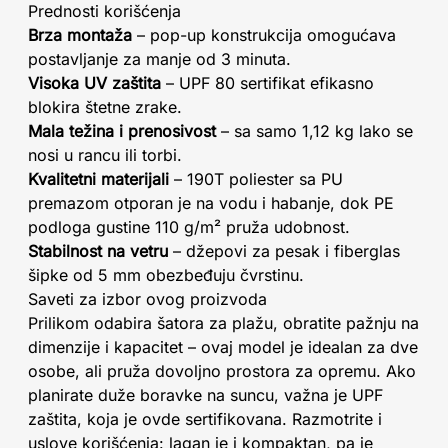
Prednosti korišćenja
Brza montaža
– pop-up konstrukcija omogućava
postavljanje za manje od 3 minuta.
Visoka UV zaštita
– UPF 80 sertifikat efikasno
blokira štetne zrake.
Mala težina i prenosivost
– sa samo 1,12 kg lako se
nosi u rancu ili torbi.
Kvalitetni materijali
– 190T poliester sa PU
premazom otporan je na vodu i habanje, dok PE
podloga gustine 110 g/m² pruža udobnost.
Stabilnost na vetru
– džepovi za pesak i fiberglas
šipke od 5 mm obezbeđuju čvrstinu.
Saveti za izbor ovog proizvoda
Prilikom odabira šatora za plažu, obratite pažnju na
dimenzije i kapacitet – ovaj model je idealan za dve
osobe, ali pruža dovoljno prostora za opremu. Ako
planirate duže boravke na suncu, važna je UPF
zaštita, koja je ovde sertifikovana. Razmotrite i
uslove korišćenja: lagan je i kompaktan, pa je