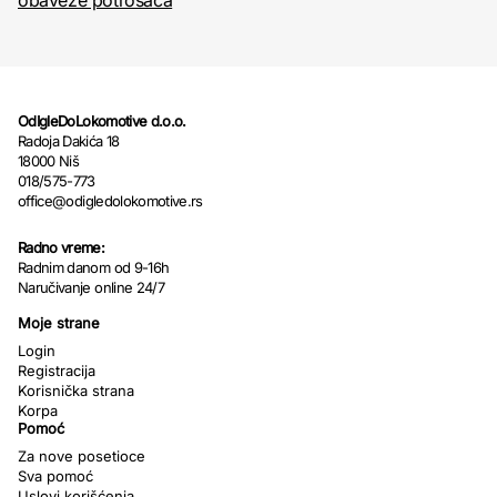
obaveze potrošača
OdIgleDoLokomotive d.o.o.
Radoja Dakića 18
18000 Niš
018/575-773
office@odigledolokomotive.rs
Radno vreme:
Radnim danom od 9-16h
Naručivanje online 24/7
Moje strane
Login
Registracija
Korisnička strana
Korpa
Pomoć
Za nove posetioce
Sva pomoć
Uslovi korišćenja