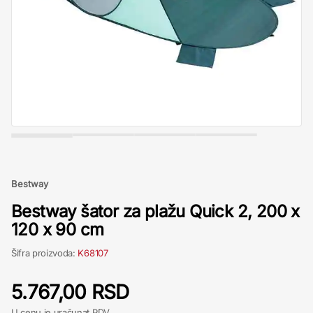
Bestway
Bestway šator za plažu Quick 2, 200 x
120 x 90 cm
Šifra proizvoda:
K68107
5.767,00 RSD
U cenu je uračunat PDV