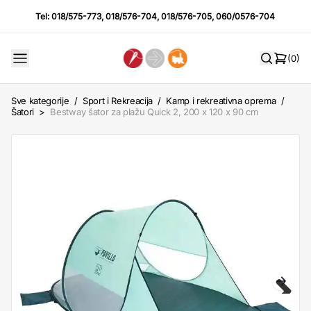
Tel:
018/575-773
,
018/576-704
,
018/576-705
,
060/0576-704
(0)
Sve kategorije
/
Sport i Rekreacija
/
Kamp i rekreativna oprema
/
Šatori
>
Bestway šator za plažu Quick 2, 200 x 120 x 90 cm