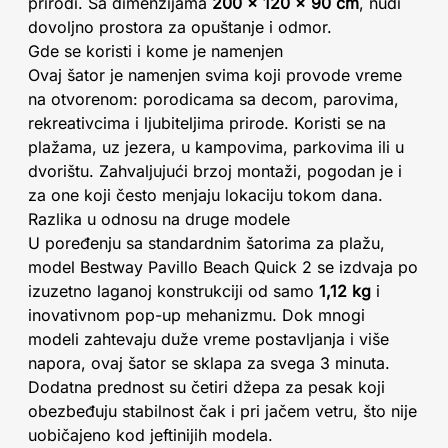
prirodi. Sa dimenzijama
200 x 120 x 90 cm
, nudi
dovoljno prostora za opuštanje i odmor.
Gde se koristi i kome je namenjen
Ovaj šator je namenjen svima koji provode vreme
na otvorenom: porodicama sa decom, parovima,
rekreativcima i ljubiteljima prirode. Koristi se na
plažama, uz jezera, u kampovima, parkovima ili u
dvorištu. Zahvaljujući brzoj montaži, pogodan je i
za one koji često menjaju lokaciju tokom dana.
Razlika u odnosu na druge modele
U poređenju sa standardnim šatorima za plažu,
model Bestway Pavillo Beach Quick 2 se izdvaja po
izuzetno laganoj konstrukciji od samo
1,12 kg
i
inovativnom pop-up mehanizmu. Dok mnogi
modeli zahtevaju duže vreme postavljanja i više
napora, ovaj šator se sklapa za svega 3 minuta.
Dodatna prednost su četiri džepa za pesak koji
obezbeđuju stabilnost čak i pri jačem vetru, što nije
uobičajeno kod jeftinijih modela.