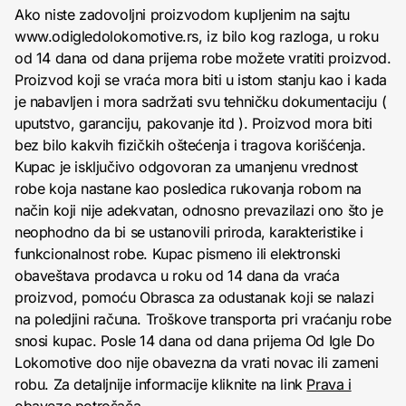
Ako niste zadovoljni proizvodom kupljenim na sajtu
www.odigledolokomotive.rs, iz bilo kog razloga, u roku
od 14 dana od dana prijema robe možete vratiti proizvod.
Proizvod koji se vraća mora biti u istom stanju kao i kada
je nabavljen i mora sadržati svu tehničku dokumentaciju (
uputstvo, garanciju, pakovanje itd ). Proizvod mora biti
bez bilo kakvih fizičkih oštećenja i tragova korišćenja.
Kupac je isključivo odgovoran za umanjenu vrednost
robe koja nastane kao posledica rukovanja robom na
način koji nije adekvatan, odnosno prevazilazi ono što je
neophodno da bi se ustanovili priroda, karakteristike i
funkcionalnost robe. Kupac pismeno ili elektronski
obaveštava prodavca u roku od 14 dana da vraća
proizvod, pomoću Obrasca za odustanak koji se nalazi
na poledjini računa. Troškove transporta pri vraćanju robe
snosi kupac. Posle 14 dana od dana prijema Od Igle Do
Lokomotive doo nije obavezna da vrati novac ili zameni
robu. Za detaljnije informacije kliknite na link
Prava i