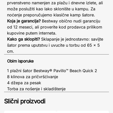
prvenstveno namenjen za plažu i dnevne izlete, ali
može poslužiti kao lako sklonište u kampu. Za
noćenje preporučujemo klasične kamp šatore.
Koja je garancija?
Bestway obično nudi garanciju
od 12 meseci, ali proverite kod prodavca prilikom
kupovine putem interneta.
Kako ga sklopiti?
Sklapanje je jednostavno: savijte
šator prema uputstvu i uvucite u torbu od 65 x 5
cm.
Obim isporuke
1 plažni šator Bestway® Pavillo™ Beach Quick 2
8 klinova za pričvršćivanje
4 džepa za pesak
Torba za nošenje i skladištenje
Slični proizvodi