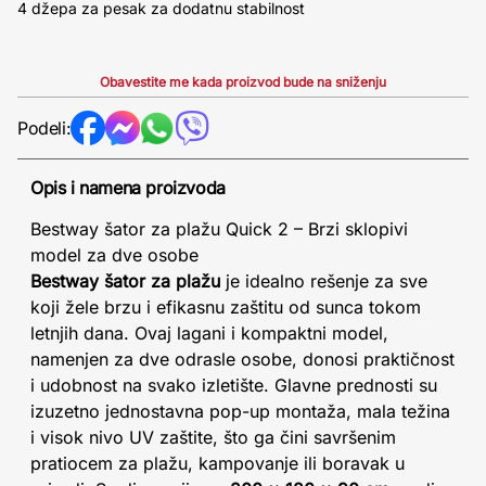
4 džepa za pesak za dodatnu stabilnost
Obavestite me kada proizvod bude na sniženju
Podeli:
Opis i namena proizvoda
Bestway šator za plažu Quick 2 – Brzi sklopivi
model za dve osobe
Bestway šator za plažu
je idealno rešenje za sve
koji žele brzu i efikasnu zaštitu od sunca tokom
letnjih dana. Ovaj lagani i kompaktni model,
namenjen za dve odrasle osobe, donosi praktičnost
i udobnost na svako izletište. Glavne prednosti su
izuzetno jednostavna pop-up montaža, mala težina
i visok nivo UV zaštite, što ga čini savršenim
pratiocem za plažu, kampovanje ili boravak u