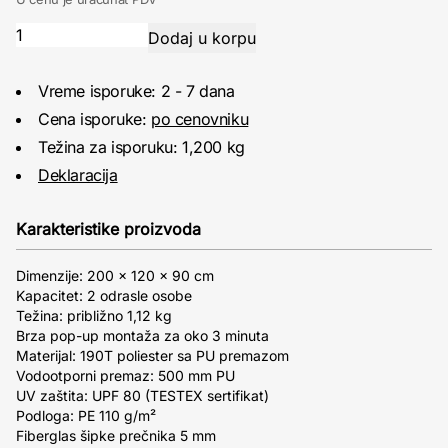
Vreme isporuke: 2 - 7 dana
Cena isporuke:
po cenovniku
Težina za isporuku: 1,200 kg
Deklaracija
Karakteristike proizvoda
Dimenzije: 200 x 120 x 90 cm
Kapacitet: 2 odrasle osobe
Težina: približno 1,12 kg
Brza pop-up montaža za oko 3 minuta
Materijal: 190T poliester sa PU premazom
Vodootporni premaz: 500 mm PU
UV zaštita: UPF 80 (TESTEX sertifikat)
Podloga: PE 110 g/m²
Fiberglas šipke prečnika 5 mm