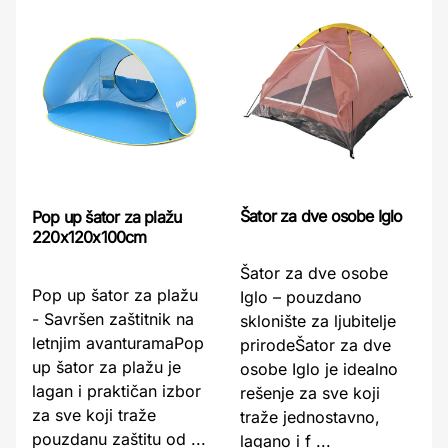
Šator za dve osobe Iglo
Pop up šator za plažu
220x120x100cm
Šator za dve osobe
Pop up šator za plažu
Iglo – pouzdano
- Savršen zaštitnik na
sklonište za ljubitelje
letnjim avanturamaPop
prirodeŠator za dve
up šator za plažu je
osobe Iglo je idealno
lagan i praktičan izbor
rešenje za sve koji
za sve koji traže
traže jednostavno,
pouzdanu zaštitu od ...
lagano i f ...