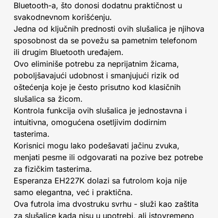
Bluetooth-a, što donosi dodatnu praktičnost u
svakodnevnom korišćenju.
Jedna od ključnih prednosti ovih slušalica je njihova
sposobnost da se povežu sa pametnim telefonom
ili drugim Bluetooth uređajem.
Ovo eliminiše potrebu za neprijatnim žicama,
poboljšavajući udobnost i smanjujući rizik od
oštećenja koje je često prisutno kod klasičnih
slušalica sa žicom.
Kontrola funkcija ovih slušalica je jednostavna i
intuitivna, omogućena osetljivim dodirnim
tasterima.
Korisnici mogu lako podešavati jačinu zvuka,
menjati pesme ili odgovarati na pozive bez potrebe
za fizičkim tasterima.
Esperanza EH227K dolazi sa futrolom koja nije
samo elegantna, već i praktična.
Ova futrola ima dvostruku svrhu - služi kao zaštita
za slušalice kada nisu u upotrebi, ali istovremeno