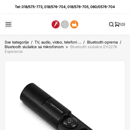
Tel:
018/575-773
,
018/576-704
,
018/576-705
,
060/0576-704
(0)
Sve kategorije
/
TV, audio, video, telefoni ...
/
Bluetooth oprema
/
Bluetooth slušalice sa mikrofonom
>
Bluetooth slušalice EH227K
Esperanza