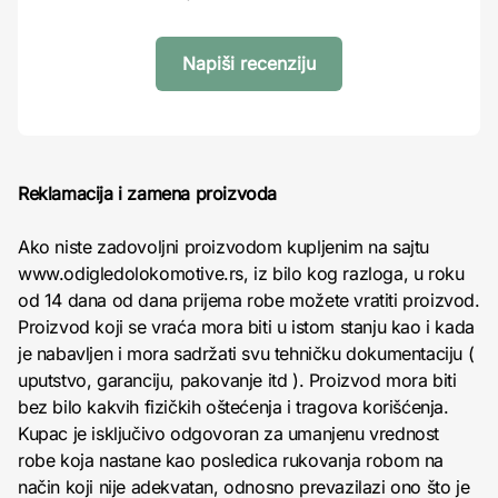
Napiši recenziju
Reklamacija i zamena proizvoda
Ako niste zadovoljni proizvodom kupljenim na sajtu
www.odigledolokomotive.rs, iz bilo kog razloga, u roku
od 14 dana od dana prijema robe možete vratiti proizvod.
Proizvod koji se vraća mora biti u istom stanju kao i kada
je nabavljen i mora sadržati svu tehničku dokumentaciju (
uputstvo, garanciju, pakovanje itd ). Proizvod mora biti
bez bilo kakvih fizičkih oštećenja i tragova korišćenja.
Kupac je isključivo odgovoran za umanjenu vrednost
robe koja nastane kao posledica rukovanja robom na
način koji nije adekvatan, odnosno prevazilazi ono što je