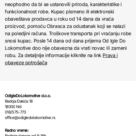
neophodno da bi se ustanovili priroda, karakteristike i
funkcionalnost robe. Kupac pismeno ili elektronski
obaveštava prodavca u roku od 14 dana da vraća
proizvod, pomoću Obrasca za odustanak koji se nalazi
na poledjini računa. Troškove transporta pri vraćanju robe
snosi kupac. Posle 14 dana od dana prijema Od Igle Do
Lokomotive doo nije obavezna da vrati novac ili zameni
robu. Za detaljnije informacije kliknite na link
Prava i
obaveze potrošača
OdIgleDoLokomotive d.o.o.
Radoja Dakića 18
18000 Niš
018/575-773
office@odigledolokomotive.rs
Radno vreme:
Radnim danom od 9-16h