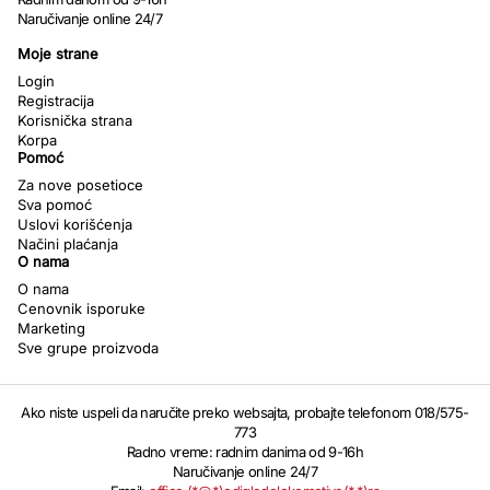
Naručivanje online 24/7
Moje strane
Login
Registracija
Korisnička strana
Korpa
Pomoć
Za nove posetioce
Sva pomoć
Uslovi korišćenja
Načini plaćanja
O nama
O nama
Cenovnik isporuke
Marketing
Sve grupe proizvoda
Ako niste uspeli da naručite preko websajta, probajte telefonom 018/575-
773
Radno vreme: radnim danima od 9-16h
Naručivanje online 24/7