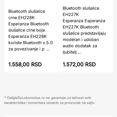
Bluetooth slušalice
Bluetooth slušalice
EH227K
crne EH228K
Esperanza Esperanza
Esperanza Bluetooth
EH227K Bluetooth
slušalice crne boje
slušalice predstavljaju
Esperanza EH228K
moderan i udoban
koriste Bluetooth v.5.0
audio dodatak za
za povezivanje i p ...
ljubitelj ...
1.558,00 RSD
1.572,00 RSD
* OdIgleDoLokomotive.rs ne garantuje za tačnost svih
karakteristika i komentara vezanih za proizvode na sajtu.