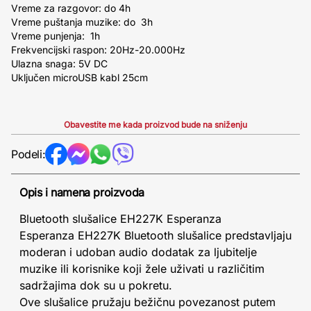
Vreme za razgovor: do 4h
Vreme puštanja muzike: do 3h
Vreme punjenja: 1h
Frekvencijski raspon: 20Hz-20.000Hz
Ulazna snaga: 5V DC
Uključen microUSB kabl 25cm
Obavestite me kada proizvod bude na sniženju
Podeli:
Opis i namena proizvoda
Bluetooth slušalice EH227K Esperanza
Esperanza EH227K Bluetooth slušalice predstavljaju
moderan i udoban audio dodatak za ljubitelje
muzike ili korisnike koji žele uživati u različitim
sadržajima dok su u pokretu.
Ove slušalice pružaju bežičnu povezanost putem