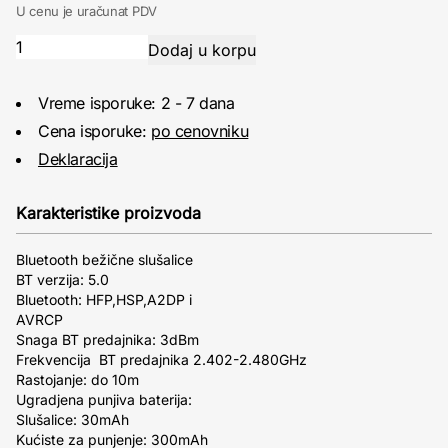
U cenu je uračunat PDV
Vreme isporuke: 2 - 7 dana
Cena isporuke:
po cenovniku
Deklaracija
Karakteristike proizvoda
Bluetooth bežične slušalice
BT verzija: 5.0
Bluetooth: HFP,HSP,A2DP i
AVRCP
Snaga BT predajnika: 3dBm
Frekvencija BT predajnika 2.402-2.480GHz
Rastojanje: do 10m
Ugradjena punjiva baterija:
Slušalice: 30mAh
Kućiste za punjenje: 300mAh