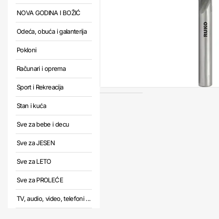
NOVA GODINA I BOŽIĆ
Odeća, obuća i galanterija
Pokloni
Računari i oprema
Sport i Rekreacija
Stan i kuća
Sve za bebe i decu
Sve za JESEN
Sve za LETO
Sve za PROLEĆE
TV, audio, video, telefoni ...