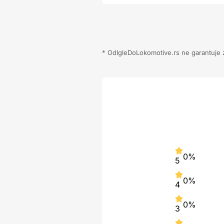
* OdIgleDoLokomotive.rs ne garantuje za
0%
5
0%
4
0%
3