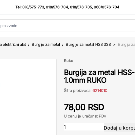
Tel:
018/575-773
,
018/576-704
,
018/576-705
,
060/0576-704
a električni alat
/
Burgije za metal
/
Burgije za metal HSS 338
>
Burgija z
Ruko
Burgija za metal HSS-
1.0mm RUKO
Šifra proizvoda:
6214010
78,00 RSD
U cenu je uračunat PDV