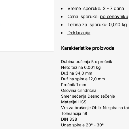
Vreme isporuke: 2 - 7 dana
Cena isporuke:
po cenovniku
Težina za isporuku: 0,010 kg
Deklaracija
Karakteristike proizvoda
Dubina bušenja 5 x prečnik
Neto težina 0.001 kg
Dužina 34,0 mm
Dužina spirale 12,0 mm
Prečnik 1 mm
Osovina cilindrična
Smer sečenja Desno sečenje
Materijal HSS
Vrh za brušenje Oblik N: spiralna ta
Tolerancija h8
DIN 338
Ugao spirale 20° - 30°