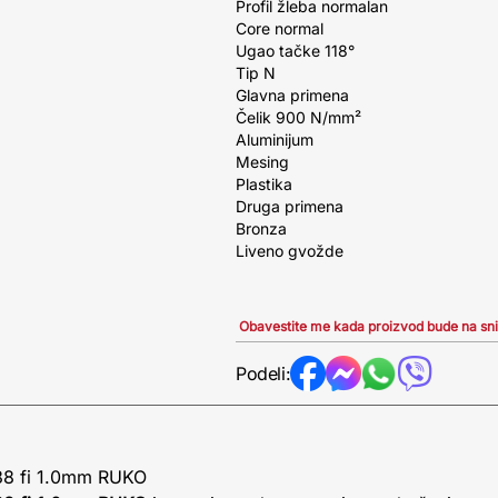
Profil žleba normalan
Core normal
Ugao tačke 118°
Tip N
Glavna primena
Čelik 900 N/mm²
Aluminijum
Mesing
Plastika
Druga primena
Bronza
Liveno gvožde
Obavestite me kada proizvod bude na sn
Podeli:
38 fi 1.0mm RUKO