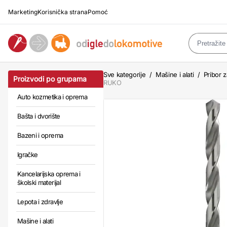
Marketing
Korisnička strana
Pomoć
Sve kategorije
/
Mašine i alati
/
Pribor z
Proizvodi po grupama
RUKO
Auto kozmetika i oprema
Bašta i dvorište
Bazeni i oprema
Igračke
Kancelarijska oprema i
školski materijal
Lepota i zdravlje
Mašine i alati