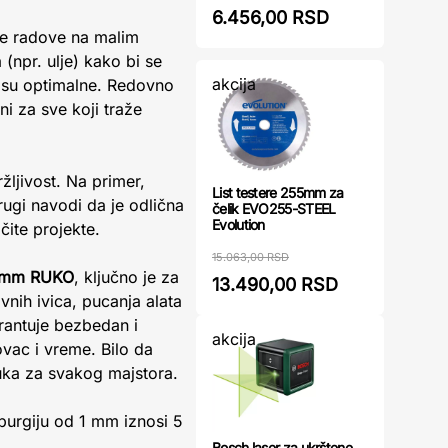
6.456,00 RSD
zne radove na malim
(npr. ulje) kako bi se
akcija
e su optimalne. Redovno
ni za sve koji traže
žljivost. Na primer,
List testere 255mm za
rugi navodi da je odlična
čelik EVO255-STEEL
Evolution
čite projekte.
15.063,00 RSD
.0mm RUKO
, ključno je za
13.490,00 RSD
vnih ivica, pucanja alata
rantuje bezbedan i
akcija
vac i vreme. Bilo da
luka za svakog majstora.
burgiju od 1 mm iznosi 5
Bosch laser za ukrštene