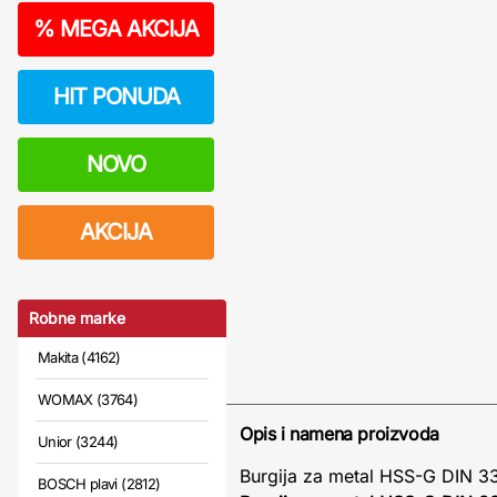
%
MEGA AKCIJA
HIT PONUDA
NOVO
AKCIJA
Robne marke
Makita (4162)
WOMAX (3764)
Opis i namena proizvoda
Unior (3244)
Burgija za metal HSS-G DIN 3
BOSCH plavi (2812)