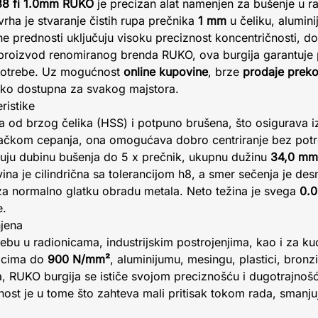
38 fi 1.0mm RUKO
je precizan alat namenjen za bušenje u r
vrha je stvaranje čistih rupa prečnika
1 mm
u čeliku, alumini
e prednosti uključuju visoku preciznost koncentričnosti, do
 proizvod renomiranog brenda RUKO, ova burgija garantuje p
 potrebe. Uz mogućnost
online kupovine
, brze
prodaje preko
lako dostupna za svakog majstora.
ristike
na od brzog čelika (HSS) i potpuno brušena, što osigurava i
tačkom cepanja, ona omogućava dobro centriranje bez potr
učuju dubinu bušenja do 5 x prečnik, ukupnu dužinu
34,0 mm
ina je cilindrična sa tolerancijom h8, a smer sečenja je des
za normalno glatku obradu metala. Neto težina je svega
0.0
e.
njena
rebu u radionicama, industrijskim postrojenjima, kao i za ku
licima do
900 N/mm²
, aluminijumu, mesingu, plastici, bronz
 RUKO burgija se ističe svojom preciznošću i dugotrajnošć
nost je u tome što zahteva mali pritisak tokom rada, smanju