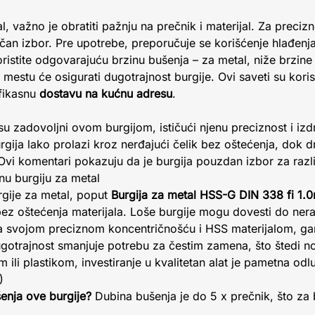
l, važno je obratiti pažnju na prečnik i materijal. Za preci
ičan izbor. Pre upotrebe, preporučuje se korišćenje hlađenja 
ristite odgovarajuću brzinu bušenja – za metal, niže brzin
 mestu će osigurati dugotrajnost burgije. Ovi saveti su koris
efikasnu
dostavu na kućnu adresu
.
su zadovoljni ovom burgijom, ističući njenu preciznost i izdr
rgija lako prolazi kroz nerđajući čelik bez oštećenja, dok d
. Ovi komentari pokazuju da je burgija pouzdan izbor za razli
tnu burgiju za metal
rgije za metal, poput
Burgija za metal HSS-G DIN 338 fi 1
 bez oštećenja materijala. Loše burgije mogu dovesti do nera
 sa svojom preciznom koncentričnošću i HSS materijalom, ga
gotrajnost smanjuje potrebu za čestim zamena, što štedi no
 ili plastikom, investiranje u kvalitetan alat je pametna od
)
enja ove burgije?
Dubina bušenja je do 5 x prečnik, što za 