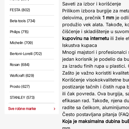
Saveti za izbor i korišćenje
FESTA (802)
Prilikom izbora burgije za meta
delovima, prečnik
1 mm
je odl
Beta tools (734)
produžio vek alata. Takođe, ko
čišćenje i skladištenje u suvom
Philips (715)
kupovinu na internetu
ili žele 
Michelin (709)
Iskustva kupaca
Mnogi majstori i profesionalci 
Bertoni-Lorelli (702)
jedan korisnik je podelio da bu
Rosan (684)
za izradu finih rupa u plastici
Zašto je važno koristiti kvalite
Wolfcraft (629)
Korišćenje visokokvalitetne bu
postizanje tačnih i čistih rupa
Prosto (627)
ili čak povreda. Ova burgija,
STANLEY (573)
efikasan rad. Takođe, njena du
radite sa čelikom, aluminijumom
Sve robne marke
Često postavljana pitanja (FAQ
Koja je maksimalna dubina buš
mm.