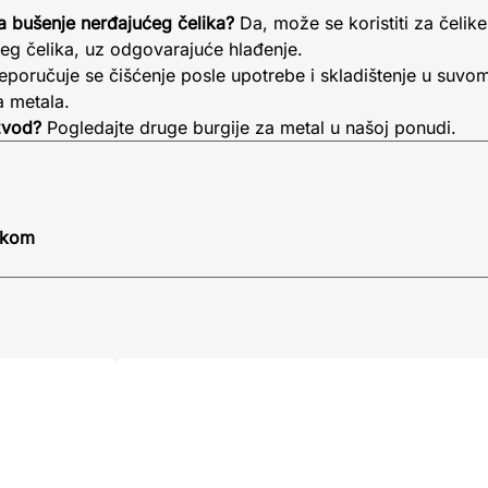
a bušenje nerđajućeg čelika?
Da, može se koristiti za čeli
ćeg čelika, uz odgovarajuće hlađenje.
eporučuje se čišćenje posle upotrebe i skladištenje u suvo
a metala.
zvod?
Pogledajte druge burgije za metal u našoj ponudi.
0 kom