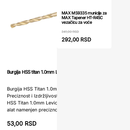
MAX MS9335 municija za
MAX Tapener HT-R45C
vezačicu za voće
341,00 RSD
292,00 RSD
Burgija za
Burgija HSS titan 1.0mm Levior
RUKO
Burgija HSS Titan 1.0mm Levior -
Burgija z
Preciznost i Izdržljivost za MetalBurgija
RUKOBurgi
HSS Titan 1.0mm Levior je specijalizovan
1.0mm RUK
alat namenjen preciznom bušenju me ...
za bušenj
53,00 RSD
78,00 