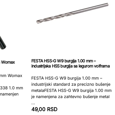
FESTA HSS-G W9 burgija 1.00 mm –
mm Womax
industrijska HSS burgija sa legurom volframa
.0 mm Womax
FESTA HSS-G W9 burgija 1.00 mm –
industrijski standard za precizno bušenje
S 338 1.0 mm
metalaFESTA HSS-G W9 burgija 1.00 mm
t namenjen
je namenjena za zahtevno bušenje metal
...
49,00 RSD