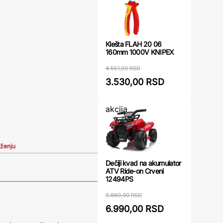
Klešta FLAH 20 06
160mm 1000V KNIPEX
4.551,00 RSD
3.530,00 RSD
akcija
iženju
Dečiji kvad na akumulator
ATV Ride-on Crveni
12494PS
9.860,00 RSD
6.990,00 RSD