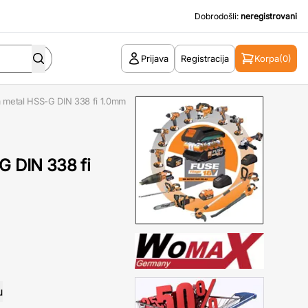
Dobrodošli:
neregistrovani
Prijava
Registracija
Korpa
(0)
a metal HSS-G DIN 338 fi 1.0mm
G DIN 338 fi