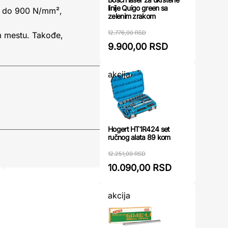
linije Quigo green sa
ke do 900 N/mm²,
zelenim zrakom
12.776,00 RSD
m mestu. Takođe,
9.900,00 RSD
akcija
Hogert HT1R424 set
ručnog alata 89 kom
12.251,00 RSD
10.090,00 RSD
akcija