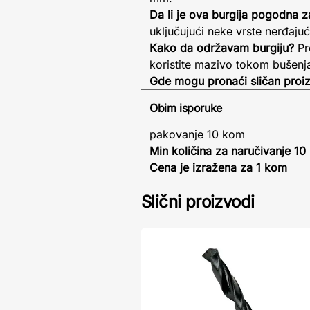
Da li je ova burgija pogodna z
uključujući neke vrste nerđaju
Kako da održavam burgiju?
Pr
koristite mazivo tokom bušenj
Gde mogu pronaći sličan proi
Obim isporuke
pakovanje 10 kom
Min količina za naručivanje 1
Cena je izražena za 1 kom
Slični proizvodi