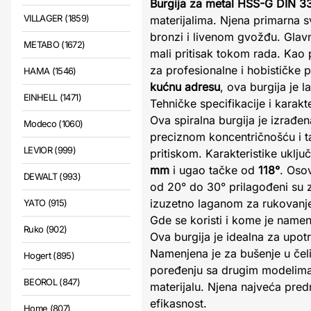
Burgija za metal HSS-G DIN 3
VILLAGER (1859)
materijalima. Njena primarna s
bronzi i livenom gvožđu. Glavn
METABO (1672)
mali pritisak tokom rada. Kao
za profesionalne i hobističke
HAMA (1546)
kućnu adresu
, ova burgija je 
EINHELL (1471)
Tehničke specifikacije i karakte
Ova spiralna burgija je izrađe
Modeco (1060)
preciznom koncentričnošću i 
LEVIOR (999)
pritiskom. Karakteristike uklj
mm
i ugao tačke od
118°
. Osov
DEWALT (993)
od 20° do 30° prilagođeni su 
izuzetno laganom za rukovanj
YATO (915)
Gde se koristi i kome je name
Ruko (902)
Ova burgija je idealna za upot
Namenjena je za bušenje u če
Hogert (895)
poređenju sa drugim modelima,
BEOROL (847)
materijalu. Njena najveća pred
efikasnost.
Home (807)