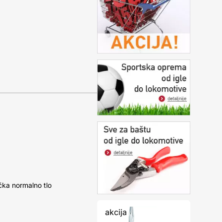
čka normalno tlo
akcija