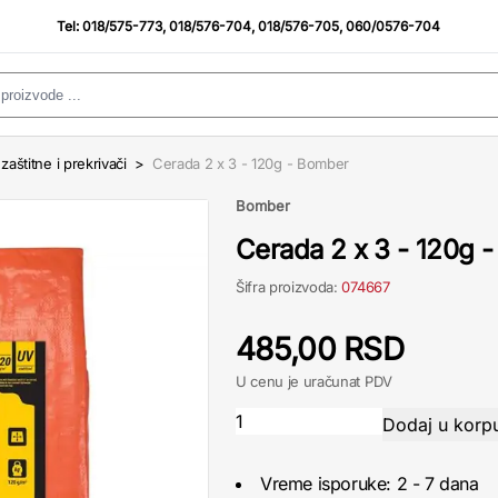
Tel:
018/575-773
,
018/576-704
,
018/576-705
,
060/0576-704
aštitne i prekrivači
>
Cerada 2 x 3 - 120g - Bomber
Bomber
Cerada 2 x 3 - 120g 
Šifra proizvoda:
074667
485,00 RSD
U cenu je uračunat PDV
Vreme isporuke: 2 - 7 dana