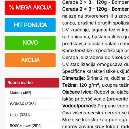
Cerada 2 x 3 - 120g - Bomber 
%
MEGA AKCIJA
Cerada 2 x 3 - 120g - Bomber
nalaze na otvorenom ili u zat
sunca, prašine i drugih spoljaš
HIT PONUDA
UV zračenje, laganoj težini ko
radionicama, baštama ili na gr
NOVO
predstavlja idealan balans izme
Karakteristike i specifikacije 
Cerada je izrađena od visokokv
AKCIJA
UV stabilizacija omogućava dug
Specifične karakteristike uključ
Dimenzije:
Širina 2 m, dužina 
Robne marke
Težina:
120 g/m², ukupna teži
Ojačane ivice:
Rubovi su ojača
Makita (4162)
lakše pričvršćivanje (proverite
WOMAX (3763)
Vodootpornost:
Potpuno vodoot
Ova
višenamenska cerada
se 
Unior (3244)
Može se koristiti kao podloga 
BOSCH plavi (2812)
improvizovani krov tokom rad