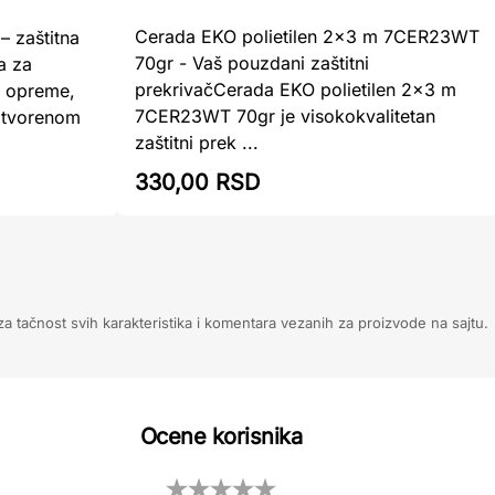
Cerada EKO polietilen 2x3 m 7CER23WT
– zaštitna
70gr - Vaš pouzdani zaštitni
a za
prekrivačCerada EKO polietilen 2x3 m
, opreme,
7CER23WT 70gr je visokokvalitetan
zatvorenom
zaštitni prek ...
330,00 RSD
 tačnost svih karakteristika i komentara vezanih za proizvode na sajtu.
Ocene korisnika