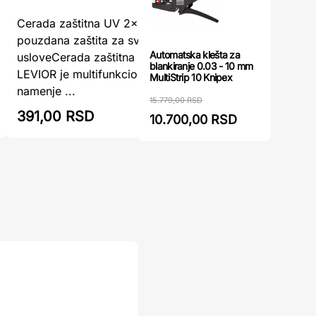
Cerada 2 
Cerada zaštitna UV 2x3m/70g LEVIOR –
Univerzal
pouzdana zaštita za sve vremenske
Automatska klešta za
potrebeCe
usloveCerada zaštitna UV 2x3m/70g
blankiranje 0.03 - 10 mm
izuzetno p
LEVIOR je multifunkcionalni prekrivač
MultiStrip 10 Knipex
zaštitu r ..
namenje ...
15.779,00 RSD
485,00
391,00 RSD
10.700,00 RSD