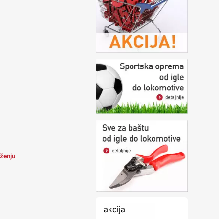
iženju
akcija