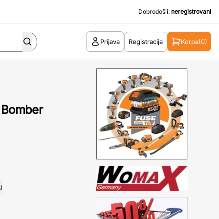
Dobrodošli:
neregistrovani
Prijava
Registracija
Korpa
(0)
- Bomber