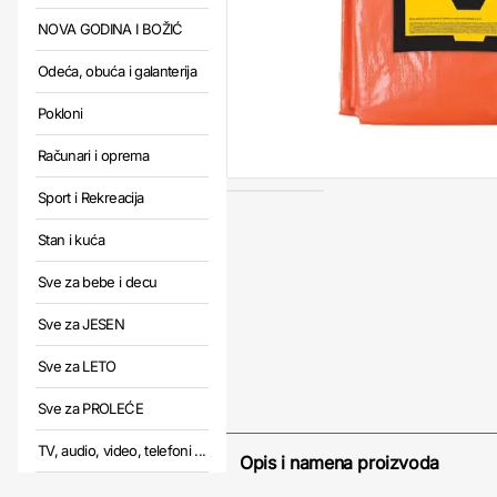
NOVA GODINA I BOŽIĆ
Odeća, obuća i galanterija
Pokloni
Računari i oprema
Sport i Rekreacija
Stan i kuća
Sve za bebe i decu
Sve za JESEN
Sve za LETO
Sve za PROLEĆE
TV, audio, video, telefoni ...
Opis i namena proizvoda