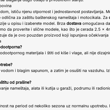
upovina
dom, ističu njenu otpornost i jednostavnost postavljanja. 
je odlična za zaštitu baštenskog nameštaja i motocikala. Za
zije u opisu i izaberete model. Brza
dostava
omogućava da 
o da proverite i slične modele, kao što je cerada 2.5 x 4m
zuje da je ovo pouzdan proizvod koji ispunjava očekivanja
a
vodootporna?
dootpornog materijala i štiti od kiše i vlage, ali nije dizaj
otrebe?
odom i blagim sapunom, a zatim je osušiti na vazduhu. Iz
aštitu od prašine?
nje nameštaja, alata ili kutija u garaži, podrumu ili radioni
lnost na period od nekoliko sezona uz normalnu upotrebu. 