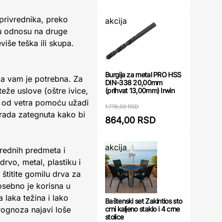
oprivrednika, preko
akcija
a u odnosu na druge
iše teška ili skupa.
Burgija za metal PRO HSS
oja vam je potrebna. Za
DIN-338 20,00mm
teže uslove (oštre ivice,
(prihvat 13,00mm) Irwin
u od vetra pomoću užadi
1.776,00 RSD
erada zategnuta kako bi
864,00 RSD
akcija
vrednih predmeta i
rvo, metal, plastiku i
štitite gomilu drva za
osebno je korisna u
 laka težina i lako
Baštenski set Zakintios sto
crni kaljeno staklo i 4 crne
rognoza najavi loše
stolice