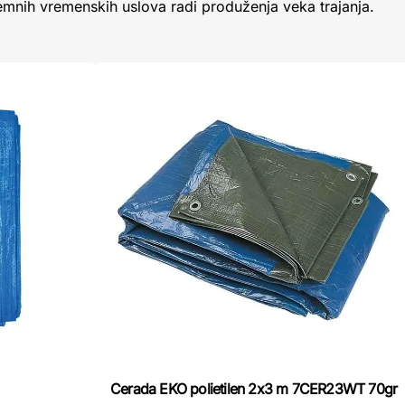
emnih vremenskih uslova radi produženja veka trajanja.
Cerada EKO polietilen 2x3 m 7CER23WT 70gr