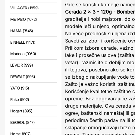
Gde se koristi i kome je name
VILLAGER (1859)
Cerada 2 x 3 - 120g - Bomber
graditelja i hobi majstora, do 
METABO (1672)
modele leži u njenoj optimalno
HAMA (1546)
Najveće prednosti su njena izdr
Saveti za izbor i korišćenje o
EINHELL (1471)
Prilikom izbora cerade, važno j
Modeco (1060)
lake i prosečne uslove (zaštita
vetar), razmislite o debljim 
LEVIOR (999)
ili tegova, posebno ako se kor
se izbeglo nakupljanje vode t
DEWALT (993)
Zašto je važno koristiti zaštit
YATO (915)
Korišćenje kvalitetne zaštitne
opreme. Bez odgovarajuće zašti
Ruko (902)
druge materijale. Ova cerada va
Hogert (895)
ogrev, baštenski nameštaj ili 
periodima čestih padavina ili 
BEOROL (847)
sklapanje omogućavaju brzo re
Home (807)
vreme. Time osiguravate da va