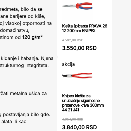
predmeta, bilo da se
ne barijere od kiše,
oj visokoj otpornosti na
Klešta špicasta PRAVA 26
u domaćinstvu,
12 200mm KNIPEX
stinom od
120 g/m²
4.582,00 RSD
3.550,00 RSD
 kidanje i habanje. Njena
akcija
rukturnog integriteta.
žati metalna ušica za
Knipex klešta za
unutrašnje sigurnosne
prstenove kriva 300mm
44 21 J41
postavljanja bilo gde.
4.954,00 RSD
lata ili kao
3.840,00 RSD