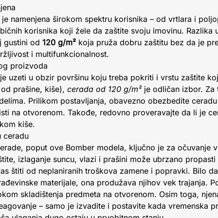
njena
je namenjena širokom spektru korisnika – od vrtlara i polj
običnih korisnika koji žele da zaštite svoju imovinu. Razlik
j gustini od
120 g/m²
koja pruža dobru zaštitu bez da je prev
žljivost i multifunkcionalnost.
vog proizvoda
e uzeti u obzir površinu koju treba pokriti i vrstu zaštite k
 od prašine, kiše),
cerada od 120 g/m²
je odličan izbor. Za 
modelima. Prilikom postavljanja, obavezno obezbedite cerad
isti na otvorenom. Takođe, redovno proveravajte da li je c
okom kiše.
nu ceradu
 cerade, poput ove Bomber modela, ključno je za očuvanje 
te, izlaganje suncu, vlazi i prašini može ubrzano propasti d
s štiti od neplaniranih troškova zamene i popravki. Bilo da 
građevinske materijale, ona produžava njihov vek trajanja. P
tokom skladištenja predmeta na otvorenom. Osim toga, njena
agovanje – samo je izvadite i postavite kada vremenska p
ša ulaganja dugo ostaju u prvobitnom stanju.