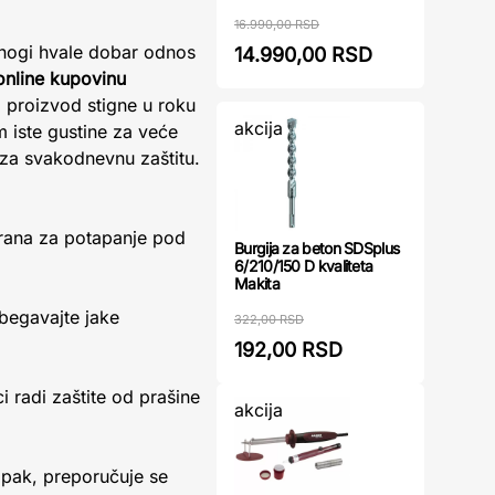
16.990,00 RSD
Mnogi hvale dobar odnos
14.990,00 RSD
online kupovinu
proizvod stigne u roku
akcija
 iste gustine za veće
 za svakodnevnu zaštitu.
nirana za potapanje pod
Burgija za beton SDSplus
6/210/150 D kvaliteta
Makita
begavajte jake
322,00 RSD
192,00 RSD
ci radi zaštite od prašine
akcija
Ipak, preporučuje se