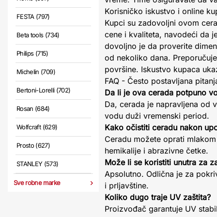
Korisničko iskustvo i online k
FESTA (797)
Kupci su zadovoljni ovom cera
cene i kvaliteta, navodeći da 
Beta tools (734)
dovoljno je da proverite dimen
Philips (715)
od nekoliko dana. Preporučujem
površine. Iskustvo kupaca uka
Michelin (709)
FAQ - Često postavljana pitanj
Bertoni-Lorelli (702)
Da li je ova cerada potpuno 
Da, cerada je napravljena od vo
Rosan (684)
vodu duži vremenski period.
Kako očistiti ceradu nakon up
Wolfcraft (629)
Ceradu možete oprati mlakom v
Prosto (627)
hemikalije i abrazivne četke.
Može li se koristiti unutra za z
STANLEY (573)
Apsolutno. Odlična je za pokriva
Sve robne marke
i prljavštine.
Koliko dugo traje UV zaštita?
Proizvođač garantuje UV stabi