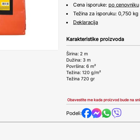
Cena isporuke:
po cenovniku
Težina za isporuku: 0,750 kg
Deklaracija
Karakteristike proizvoda
Širina: 2 m
Dužina: 3 m
Površina: 6 m²
Težina: 120 g/m²
Težina 720 gr
Obavestite me kada proizvod bude na sn
Podeli: