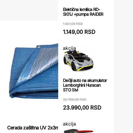
Elektična lemilica RD-
SI01J +pumpa RAIDER
1.421,00 RSD
1.149,00 RSD
akcija
Dečiji auto na akumulator
Lamborghini Huracan
STO Sivi
32.768,00 RSD
23.990,00 RSD
akcija
Cerada 2 x
Cerada zaštitna UV 2x3m/70g LEVIOR