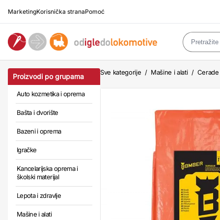
Marketing
Korisnička strana
Pomoć
Sve kategorije
/
Mašine i alati
/
Cerade z
Proizvodi po grupama
Auto kozmetika i oprema
Bašta i dvorište
Bazeni i oprema
Igračke
Kancelarijska oprema i
školski materijal
Lepota i zdravlje
Mašine i alati