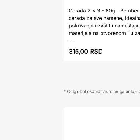
Cerada 2 x 3 - 80g - Bomber 
cerada za sve namene, idealn
pokrivanje i zaštitu nameštaja
materijala na otvorenom i u 
...
315,00 RSD
* OdIgleDoLokomotive.rs ne garantuje za