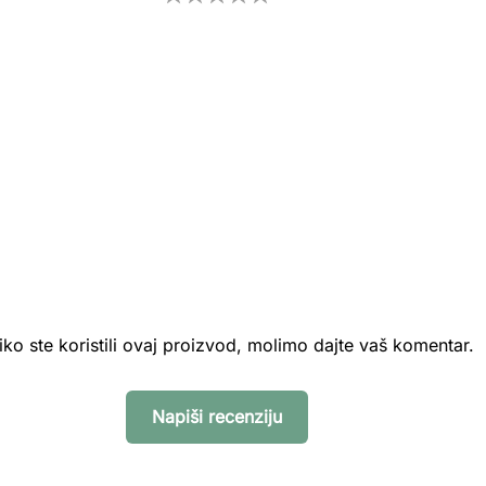
iko ste koristili ovaj proizvod, molimo dajte vaš komentar.
Napiši recenziju