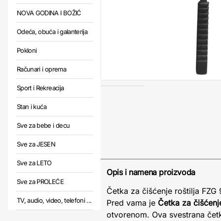
NOVA GODINA I BOŽIĆ
Odeća, obuća i galanterija
Pokloni
Računari i oprema
Sport i Rekreacija
Stan i kuća
Sve za bebe i decu
Sve za JESEN
Sve za LETO
Opis i namena proizvoda
Sve za PROLEĆE
Četka za čišćenje roštilja FZG
TV, audio, video, telefoni ...
Pred vama je
Četka za čišćenj
otvorenom. Ova svestrana četka