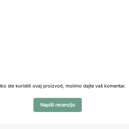
iko ste koristili ovaj proizvod, molimo dajte vaš komentar.
Napiši recenziju