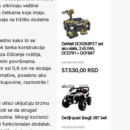
 otkrivaju veštine
akcija
m četkama koje imaju
vaja na tržištu dodatne
jedno kako bi se
DeWalt DCK268P2T set
ok tanka konstrukcija
aku alata, 2x5.0Ah,
DCD791 + DCF887
 čišćenje roštilja,
alnim površinama.
84.816,00 RSD
kvir od 0,6 cm ne dodaje
57.530,00 RSD
ernative, posebno ako
 kupovine, razmotrite i
akcija
 utisci uključuju brzinu
odi se da strugač
otina. Mnogi korisnici
Dečiji quad (bagi) 287 beli
 i funkcionalan dodatak.
28.353,00 RSD