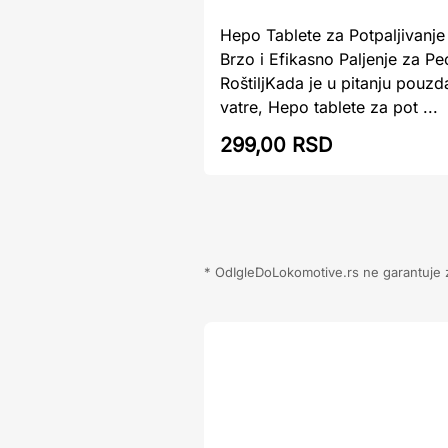
Hepo Tablete za Potpaljivanje
Brzo i Efikasno Paljenje za Peć
RoštiljKada je u pitanju pouzd
vatre, Hepo tablete za pot ...
299,00 RSD
* OdIgleDoLokomotive.rs ne garantuje za