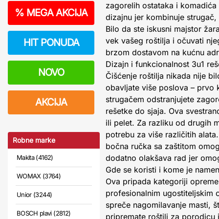
zagorelih ostataka i komadića
%
MEGA AKCIJA
dizajnu jer kombinuje strugač,
Bilo da ste iskusni majstor žara
vek vašeg roštilja i očuvati 
HIT PONUDA
brzom dostavom na kućnu adres
Dizajn i funkcionalnost 3u1 reš
NOVO
Čišćenje roštilja nikada nije 
obavljate više poslova – prvo k
strugačem odstranjujete zagore
AKCIJA
rešetke do sjaja. Ova svestranos
ili pelet. Za razliku od drugi
potrebu za više različitih ala
Robne marke
bočna ručka sa zaštitom omogu
dodatno olakšava rad jer omogu
Makita (4162)
Gde se koristi i kome je name
WOMAX (3764)
Ova pripada kategoriji opreme 
profesionalnim ugostiteljskim o
Unior (3244)
spreče nagomilavanje masti, š
BOSCH plavi (2812)
pripremate roštilj za porodicu