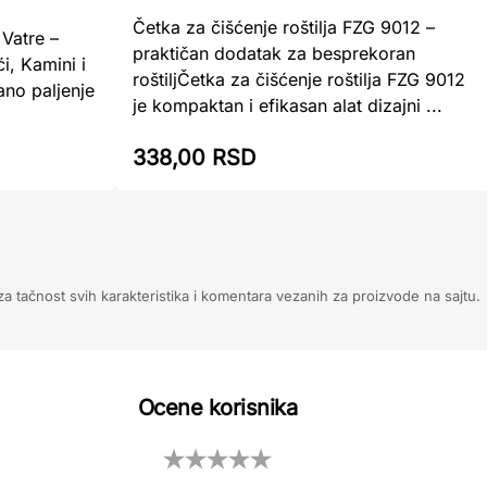
Četka za čišćenje roštilja FZG 9012 –
 Vatre –
praktičan dodatak za besprekoran
i, Kamini i
roštiljČetka za čišćenje roštilja FZG 9012
ano paljenje
je kompaktan i efikasan alat dizajni ...
338,00 RSD
 tačnost svih karakteristika i komentara vezanih za proizvode na sajtu.
Ocene korisnika