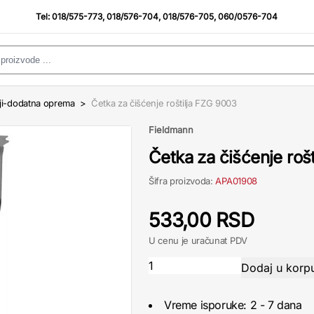
Tel:
018/575-773
,
018/576-704
,
018/576-705
,
060/0576-704
lji-dodatna oprema
>
Četka za čišćenje roštilja FZG 9003
Fieldmann
Četka za čišćenje roš
Šifra proizvoda:
APA01908
533,00 RSD
U cenu je uračunat PDV
Vreme isporuke: 2 - 7 dana