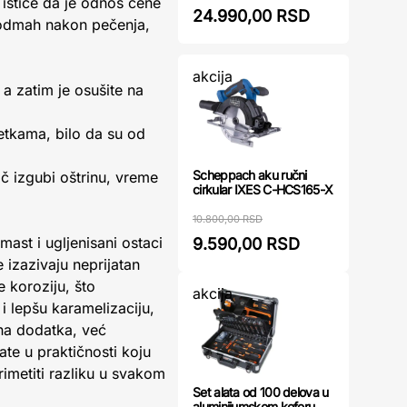
 ističe da je odnos cene
24.990,00 RSD
ke odmah nakon pečenja,
akcija
a zatim je osušite na
šetkama, bilo da su od
Scheppach aku ručni
ač izgubi oštrinu, vreme
cirkular IXES C-HCS165-X
10.800,00 RSD
mast i ugljenisani ostaci
9.590,00 RSD
izazivaju neprijatan
e koroziju, što
akcija
 lepšu karamelizaciju,
ina dodatka, već
te u praktičnosti koju
rimetiti razliku u svakom
Set alata od 100 delova u
aluminijumskom koferu