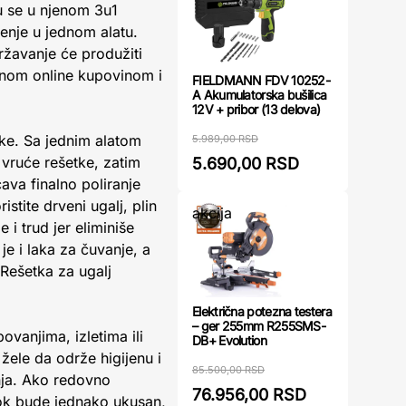
u se u njenom 3u1
šenje u jednom alatu.
održavanje će produžiti
avnom online kupovinom i
FIELDMANN FDV 10252-
A Akumulatorska bušilica
12V + pribor (13 delova)
tke. Sa jednim alatom
5.989,00 RSD
 vruće rešetke, zatim
5.690,00 RSD
ava finalno poliranje
istite drveni ugalj, plin
akcija
 i trud jer eliminiše
e i laka za čuvanje, a
Rešetka za ugalj
Električna potezna testera
– ger 255mm R255SMS-
vanjima, izletima ili
DB+ Evolution
žele da održe higijenu i
85.500,00 RSD
nja. Ako redovno
76.956,00 RSD
brok bude jednako ukusan,