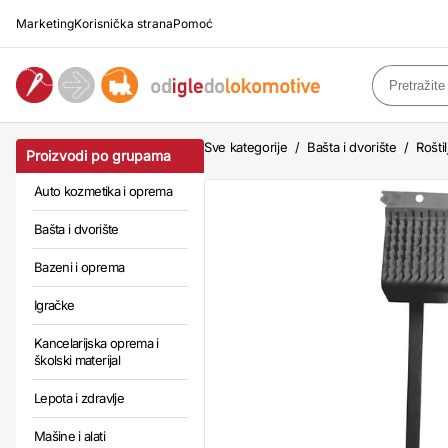
Marketing
Korisnička strana
Pomoć
Sve kategorije
/
Bašta i dvorište
/
Rošti
Proizvodi po grupama
Auto kozmetika i oprema
Bašta i dvorište
Bazeni i oprema
Igračke
Kancelarijska oprema i
školski materijal
Lepota i zdravlje
Mašine i alati