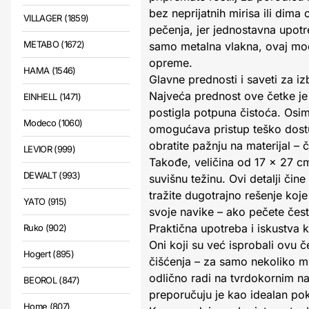
bez neprijatnih mirisa ili dima
VILLAGER (1859)
pečenja, jer jednostavna upot
METABO (1672)
samo metalna vlakna, ovaj mode
opreme.
HAMA (1546)
Glavne prednosti i saveti za iz
Najveća prednost ove četke je 
EINHELL (1471)
postigla potpuna čistoća. Osim
Modeco (1060)
omogućava pristup teško dostup
obratite pažnju na materijal – 
LEVIOR (999)
Takođe, veličina od 17 x 27 cm 
DEWALT (993)
suvišnu težinu. Ovi detalji či
tražite dugotrajno rešenje koj
YATO (915)
svoje navike – ako pečete često
Praktična upotreba i iskustva k
Ruko (902)
Oni koji su već isprobali ovu č
Hogert (895)
čišćenja – za samo nekoliko m
odlično radi na tvrdokornim n
BEOROL (847)
preporučuju je kao idealan pok
Home (807)