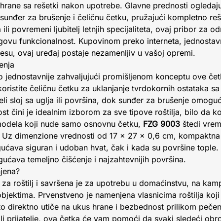
 hrane sa rešetki nakon upotrebe. Glavne prednosti ogledaj
 sunđer za brušenje i čeličnu četku, pružajući kompletno re
 ili povremeni ljubitelj letnjih specijaliteta, ovaj pribor za 
njegovu funkcionalnost. Kupovinom preko interneta, jednost
u, ovaj uređaj postaje nezamenljiv u vašoj opremi.
enja
bilo jednostavnije zahvaljujući promišljenom konceptu ove če
oristite čeličnu četku za uklanjanje tvrdokornih ostataka sa
li sloj sa uglja ili površina, dok sunđer za brušenje omoguć
t čini je idealnim izborom za sve tipove roštilja, bilo da kor
h modela koji nude samo osnovnu četku,
FZG 9003
štedi vreme
ta. Uz dimenzione vrednosti od 17 x 27 x 0,6 cm, kompaktna j
ćava siguran i udoban hvat, čak i kada su površine tople. 
ćava temeljno čišćenje i najzahtevnijih površina.
njena?
za roštilj i savršena je za upotrebu u domaćinstvu, na kampo
bjektima. Prvenstveno je namenjena vlasnicima roštilja koji 
to direktno utiče na ukus hrane i bezbednost prilikom peče
 ili prijatelje, ova četka će vam pomoći da svaki sledeći o