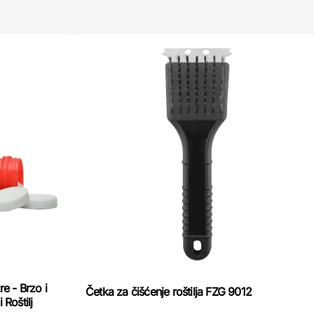
e - Brzo i
Četka za čišćenje roštilja FZG 9012
 Roštilj