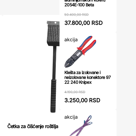
2054E-100 Beta
50.400,00 RSD
37.800,00 RSD
akcija
Klešta za izolovane i
neizolovane konektore 97
22 240 Knipex
4.190,00 RSD
3.250,00 RSD
akcija
Četka za čišćenje roštilja FZG 9003
Ražnjići za 