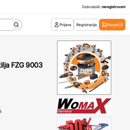
Dobrodošli:
neregistrovani
Prijava
Registracija
Korpa
(0)
tilja FZG 9003