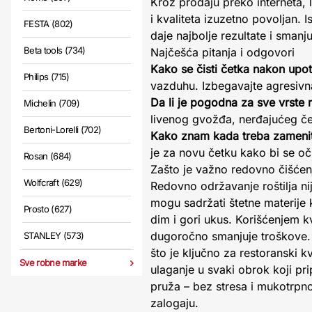
Kroz prodaju preko interneta, l
i kvaliteta izuzetno povoljan. 
FESTA (802)
daje najbolje rezultate i smanj
Beta tools (734)
Najčešća pitanja i odgovori
Kako se čisti četka nakon upo
Philips (715)
vazduhu. Izbegavajte agresivna
Da li je pogodna za sve vrste r
Michelin (709)
livenog gvožđa, nerđajućeg čel
Bertoni-Lorelli (702)
Kako znam kada treba zamenit
je za novu četku kako bi se oč
Rosan (684)
Zašto je važno redovno čišćenj
Wolfcraft (629)
Redovno održavanje roštilja nij
mogu sadržati štetne materije 
Prosto (627)
dim i gori ukus. Korišćenjem kv
dugoročno smanjuje troškove. 
STANLEY (573)
što je ključno za restoranski k
Sve robne marke
ulaganje u svaki obrok koji pr
pruža – bez stresa i mukotrpnog
zalogaju.