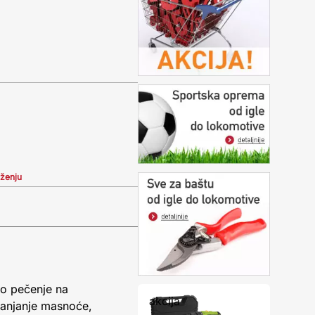
iženju
ko pečenje na
akcija
klanjanje masnoće,