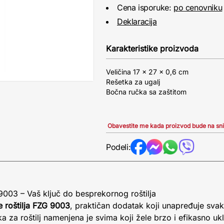
Cena isporuke:
po cenovniku
Deklaracija
Karakteristike proizvoda
Veličina 17 x 27 x 0,6 cm
Rešetka za ugalj
Bočna ručka sa zaštitom
Obavestite me kada proizvod bude na sn
Podeli:
 9003 – Vaš ključ do besprekornog roštilja
e roštilja FZG 9003
, praktičan dodatak koji unapređuje sva
 za roštilj namenjena je svima koji žele brzo i efikasno u