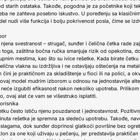
 od starih ostataka. Takođe, pogodna je za početnike koji tek
reba ne zahteva posebno iskustvo. U poređenju sa klasični
l nudi više funkcija i bolju pokrivenost posla, čime se izd
bor
njena svestranost – strugač, sunđer i čelična četka rade za
 toga, zaštitna bočna ručka smanjuje rizik od opekotina, d
nim mestima, kao što su ivice rešetke. Kada birate četku za
čelična vlakna su izdržljiva i ne ostavljaju oštećenja na met
čini je praktičnom za skladištenje u fioci ili na polici, a o
ne ovaj model mudrim izborom u odnosu na jednostavnije alt
e neće izgubiti efikasnost nakon nekoliko upotreba. Prilikom
, ovaj alat će vam se višestruko isplatiti.
orisnika
etku često ističu njenu pouzdanost i jednostavnost. Pozitivni
inuta rešetka je spremna za sledeću upotrebu. Takođe, nav
aslagama, dok sunđer doprinosi glatkoći površine bez ogreb
lon za one koji uživaju u pečenju, jer predstavlja praktičan