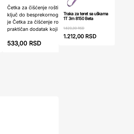
Četka za čišćenje roštilja FZG 9003 – Vaš
Ražnjići 
Traka za teret sa uškama
ključ do besprekornog roštiljaPred vama
dodatak za
1T 3m 8150 Beta
je Četka za čišćenje roštilja FZG 9003,
pouzdan n
1.620,00 RSD
praktičan dodatak koji unapr ...
ražnjiće na
1.212,00 RSD
533,00 RSD
690,00