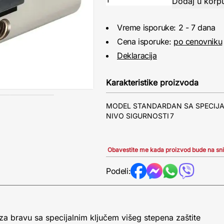
Vreme isporuke: 2 - 7 dana
Cena isporuke:
po cenovniku
Deklaracija
Karakteristike proizvoda
MODEL STANDARDAN SA SPECIJ
NIVO SIGURNOSTI
7
Obavestite me kada proizvod bude na sn
Podeli:
a bravu sa specijalnim ključem višeg stepena zaštite