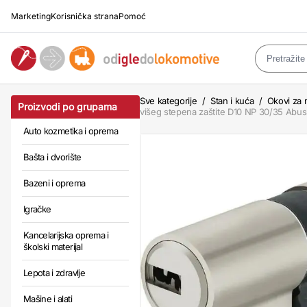
Marketing
Korisnička strana
Pomoć
Sve kategorije
/
Stan i kuća
/
Okovi za n
Proizvodi po grupama
višeg stepena zaštite D10 NP 30/35 Abus
Auto kozmetika i oprema
Bašta i dvorište
Bazeni i oprema
Igračke
Kancelarijska oprema i
školski materijal
Lepota i zdravlje
Mašine i alati