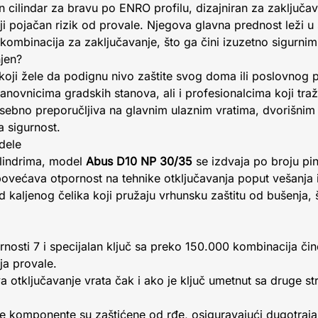
 cilindar za bravu po ENRO profilu, dizajniran za zaključava
 pojačan rizik od provale. Njegova glavna prednost leži u 
h kombinacija za zaključavanje, što ga čini izuzetno sigurn
njen?
e koji žele da podignu nivo zaštite svog doma ili poslovnog
tanovnicima gradskih stanova, ali i profesionalcima koji tr
sebno preporučljiva na glavnim ulaznim vratima, dvorišnim 
a sigurnost.
dele
ilindrima, model
Abus D10 NP 30/35
se izdvaja po broju pi
ovećava otpornost na tehnike otključavanja poput vešanja i
kaljenog čelika koji pružaju vrhunsku zaštitu od bušenja, š
rnosti 7 i specijalan ključ sa preko 150.000 kombinacija či
a provale.
tključavanje vrata čak i ako je ključ umetnut sa druge stra
e komponente su zaštićene od rđe, osiguravajući dugotrajan