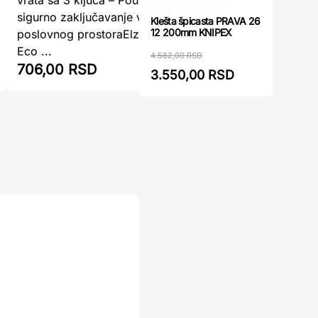
kapijuPotr
sigurno zaključavanje vašeg doma i
Klešta špicasta PRAVA 26
pristupač
12 200mm KNIPEX
poslovnog prostoraElzett cilindar 753
prosto ...
Eco ...
4.582,00 RSD
706,00 RSD
730,00
3.550,00 RSD