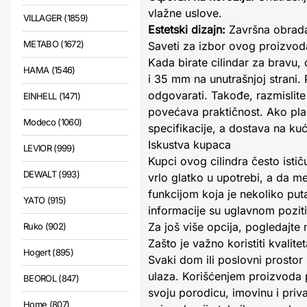
vlažne uslove.
VILLAGER (1859)
Estetski dizajn:
Završna obrada 
METABO (1672)
Saveti za izbor ovog proizvod
Kada birate cilindar za bravu,
HAMA (1546)
i 35 mm na unutrašnjoj strani. 
odgovarati. Takođe, razmislite 
EINHELL (1471)
povećava praktičnost. Ako plani
Modeco (1060)
specifikacije, a dostava na ku
Iskustva kupaca
LEVIOR (999)
Kupci ovog cilindra često istič
DEWALT (993)
vrlo glatko u upotrebi, a da m
funkcijom koja je nekoliko put
YATO (915)
informacije su uglavnom poziti
Za još više opcija, pogledajte
Ruko (902)
Zašto je važno koristiti kvalite
Hogert (895)
Svaki dom ili poslovni prostor 
ulaza. Korišćenjem proizvoda 
BEOROL (847)
svoju porodicu, imovinu i priv
Home (807)