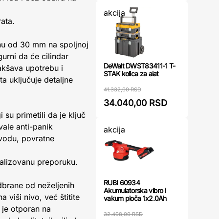
akcija
rata.
u od 30 mm na spoljnoj
gurni da će cilindar
DeWalt DWST83411-1 T-
lakšava upotrebu i
STAK kolica za alat
a uključuje detaljne
41.332,00 RSD
34.040,00 RSD
su primetili da je ključ
ale anti-panik
akcija
zvodu, povratne
onalizovanu preporuku.
RUBI 60934
odbrane od neželjenih
Akumulatorska vibro i
viši nivo, već štitite
vakum ploča 1x2.0Ah
 je otporan na
32.498,00 RSD