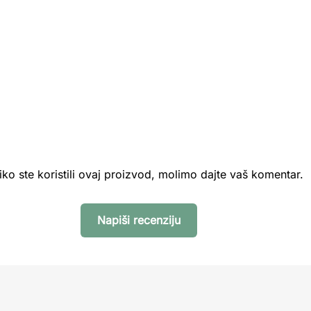
iko ste koristili ovaj proizvod, molimo dajte vaš komentar.
Napiši recenziju