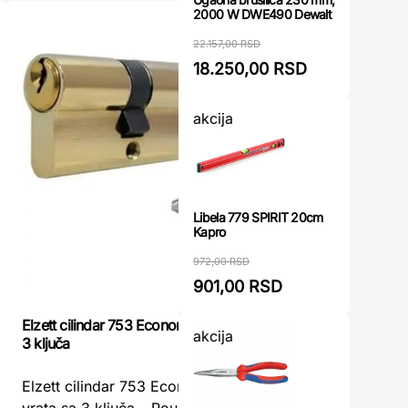
2000 W DWE490 Dewalt
22.157,00 RSD
18.250,00 RSD
akcija
Libela 779 SPIRIT 20cm
Kapro
972,00 RSD
901,00 RSD
Elzett cilindar 753 Economy 30/30 za vrata sa
Abus Ekono
akcija
3 ključa
Abus Ekon
Elzett cilindar 753 Economy 30/30 za
ključa – 
vrata sa 3 ključa – Pouzdan izbor za