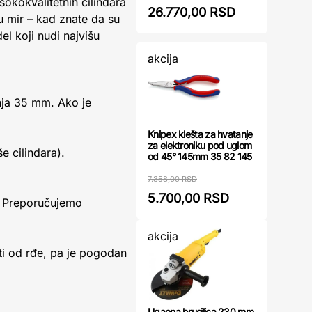
okokvalitetnih cilindara
26.770,00 RSD
u mir – kad znate da su
l koji nudi najvišu
akcija
šnja 35 mm. Ako je
Knipex klešta za hvatanje
za elektroniku pod uglom
e cilindara).
od 45° 145mm 35 82 145
7.358,00 RSD
5.700,00 RSD
fa. Preporučujemo
akcija
ti od rđe, pa je pogodan
Ugaona brusilica 230 mm,