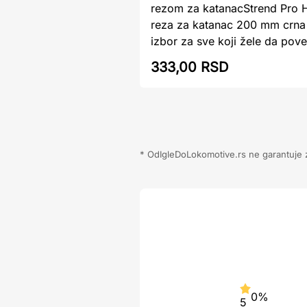
rezom za katanacStrend Pro 
reza za katanac 200 mm crna 
izbor za sve koji žele da poveć
333,00 RSD
* OdIgleDoLokomotive.rs ne garantuje za
0%
5