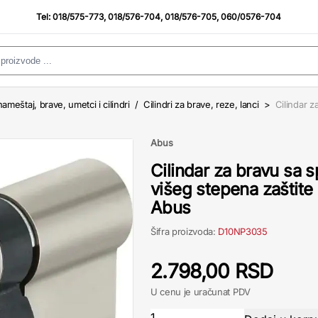
Tel:
018/575-773
,
018/576-704
,
018/576-705
,
060/0576-704
ameštaj, brave, umetci i cilindri
/
Cilindri za brave, reze, lanci
>
Cilindar z
Abus
Cilindar za bravu sa 
višeg stepena zaštit
Abus
Šifra proizvoda:
D10NP3035
2.798,00 RSD
U cenu je uračunat PDV