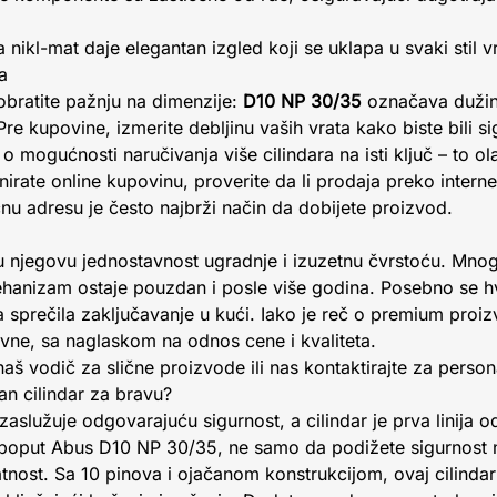
nikl-mat daje elegantan izgled koji se uklapa u svaki stil v
a
 obratite pažnju na dimenzije:
D10 NP 30/35
označava dužin
Pre kupovine, izmerite debljinu vaših vrata kako biste bili si
o mogućnosti naručivanja više cilindara na isti ključ – to o
rate online kupovinu, proverite da li prodaja preko internet
ćnu adresu je često najbrži način da dobijete proizvod.
u njegovu jednostavnost ugradnje i izuzetnu čvrstoću. Mnogi 
ehanizam ostaje pouzdan i posle više godina. Posebno se hv
a sprečila zaključavanje u kući. Iako je reč o premium proi
vne, sa naglaskom na odnos cene i kvaliteta.
 naš vodič za slične proizvode ili nas kontaktirajte za pers
tan cilindar za bravu?
zaslužuje odgovarajuću sigurnost, a cilindar je prva linija 
poput Abus D10 NP 30/35, ne samo da podižete sigurnost na 
atnost. Sa 10 pinova i ojačanom konstrukcijom, ovaj cilindar