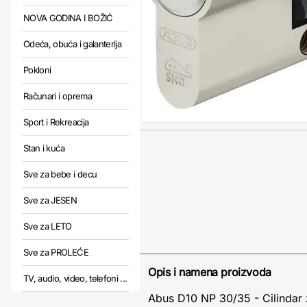
NOVA GODINA I BOŽIĆ
Odeća, obuća i galanterija
Pokloni
Računari i oprema
Sport i Rekreacija
Stan i kuća
Sve za bebe i decu
Sve za JESEN
Sve za LETO
Sve za PROLEĆE
Opis i namena proizvoda
TV, audio, video, telefoni ...
Abus D10 NP 30/35 - Cilindar z