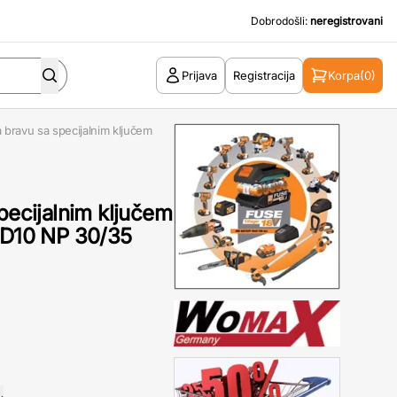
Dobrodošli:
neregistrovani
Prijava
Registracija
Korpa
(0)
a bravu sa specijalnim ključem
specijalnim ključem
e D10 NP 30/35