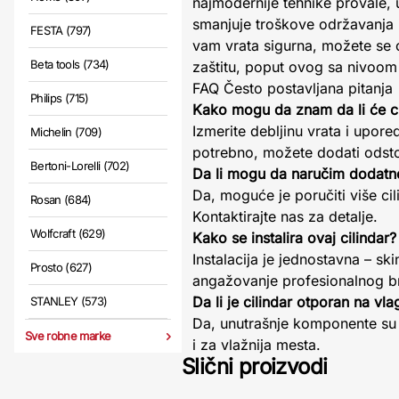
najmodernije tehnike provale, 
smanjuje troškove održavanja 
FESTA (797)
vam vrata sigurna, možete se o
Beta tools (734)
zaštitu, poput ovog sa nivoom s
FAQ Često postavljana pitanja
Philips (715)
Kako mogu da znam da li će cil
Izmerite debljinu vrata i upor
Michelin (709)
potrebno, možete dodati odstoj
Bertoni-Lorelli (702)
Da li mogu da naručim dodatn
Da, moguće je poručiti više cili
Rosan (684)
Kontaktirajte nas za detalje.
Wolfcraft (629)
Kako se instalira ovaj cilindar?
Instalacija je jednostavna – sk
Prosto (627)
angažovanje profesionalnog br
Da li je cilindar otporan na vla
STANLEY (573)
Da, unutrašnje komponente su 
Sve robne marke
i za vlažnija mesta.
Slični proizvodi