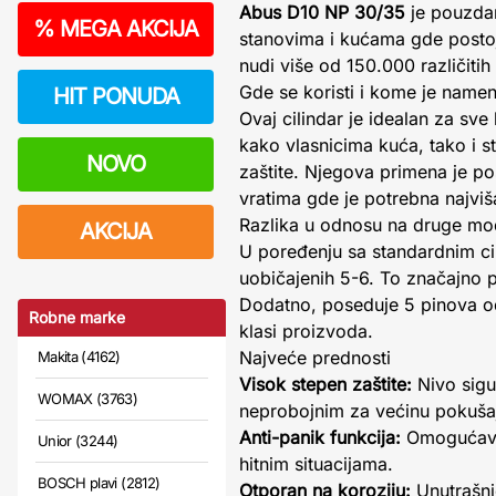
Abus D10 NP 30/35
je pouzdan
%
MEGA AKCIJA
stanovima i kućama gde postoji
nudi više od 150.000 različiti
Gde se koristi i kome je name
HIT PONUDA
Ovaj cilindar je idealan za sv
kako vlasnicima kuća, tako i s
NOVO
zaštite. Njegova primena je po
vratima gde je potrebna najviš
Razlika u odnosu na druge mo
AKCIJA
U poređenju sa standardnim c
uobičajenih 5-6. To značajno p
Dodatno, poseduje 5 pinova od 
Robne marke
klasi proizvoda.
Najveće prednosti
Makita (4162)
Visok stepen zaštite:
Nivo sigu
WOMAX (3763)
neprobojnim za većinu pokušaj
Anti-panik funkcija:
Omogućava o
Unior (3244)
hitnim situacijama.
BOSCH plavi (2812)
Otporan na koroziju:
Unutrašnj