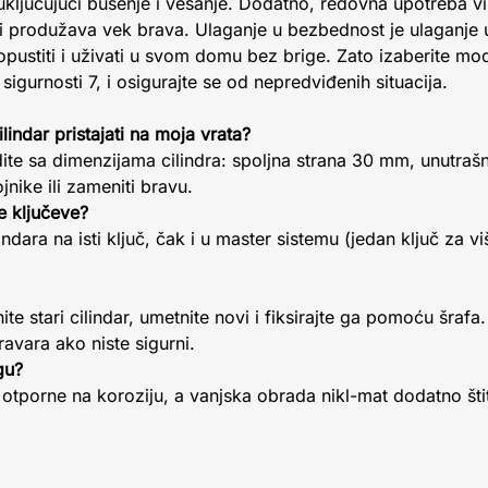
uključujući bušenje i vešanje. Dodatno, redovna upotreba vis
i produžava vek brava. Ulaganje u bezbednost je ulaganje 
pustiti i uživati u svom domu bez brige. Zato izaberite mode
igurnosti 7, i osigurajte se od nepredviđenih situacija.
indar pristajati na moja vrata?
edite sa dimenzijama cilindra: spoljna strana 30 mm, unutra
nike ili zameniti bravu.
e ključeve?
ndara na isti ključ, čak i u master sistemu (jedan ključ za viš
inite stari cilindar, umetnite novi i fiksirajte ga pomoću šra
avara ako niste sigurni.
gu?
otporne na koroziju, a vanjska obrada nikl-mat dodatno šti