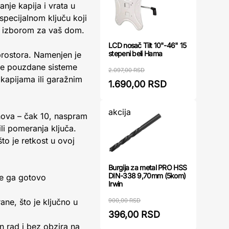
nje kapija i vrata u
specijalnom ključu koji
im izborom za vaš dom.
LCD nosač Tilt 10"-46" 15
stepeni beli Hama
 prostora. Namenjen je
aže pouzdane sisteme
2.097,00 RSD
kapijama ili garažnim
1.690,00 RSD
akcija
nova – čak 10, naspram
li pomeranja ključa.
to je retkost u ovoj
Burgija za metal PRO HSS
DIN-338 9,70mm (5kom)
ne ga gotovo
Irwin
900,00 RSD
ne, što je ključno u
396,00 RSD
 rad i bez obzira na