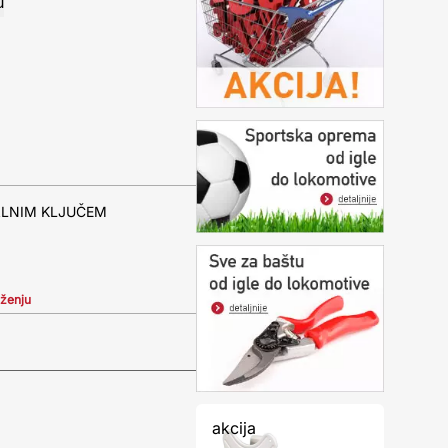
ALNIM KLJUČEM
iženju
akcija