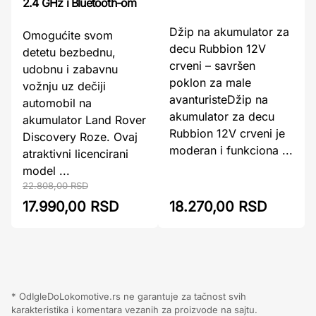
2.4 GHz i Bluetooth-om
Džip na akumulator za
Omogućite svom
decu Rubbion 12V
detetu bezbednu,
crveni – savršen
udobnu i zabavnu
poklon za male
vožnju uz dečiji
avanturisteDžip na
automobil na
akumulator za decu
akumulator Land Rover
Rubbion 12V crveni je
Discovery Roze. Ovaj
moderan i funkciona ...
atraktivni licencirani
model ...
22.808,00 RSD
17.990,00 RSD
18.270,00 RSD
* OdIgleDoLokomotive.rs ne garantuje za tačnost svih
karakteristika i komentara vezanih za proizvode na sajtu.