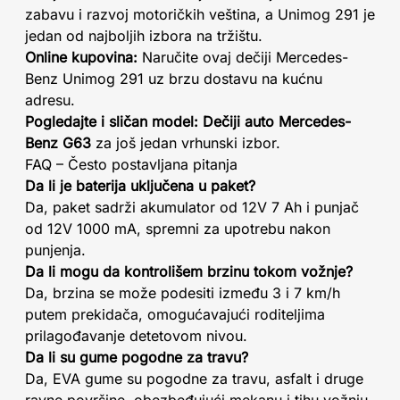
zabavu i razvoj motoričkih veština, a Unimog 291 je
jedan od najboljih izbora na tržištu.
Online kupovina:
Naručite ovaj dečiji Mercedes-
Benz Unimog 291 uz brzu dostavu na kućnu
adresu.
Pogledajte i sličan model: Dečiji auto Mercedes-
Benz G63
za još jedan vrhunski izbor.
FAQ – Često postavljana pitanja
Da li je baterija uključena u paket?
Da, paket sadrži akumulator od 12V 7 Ah i punjač
od 12V 1000 mA, spremni za upotrebu nakon
punjenja.
Da li mogu da kontrolišem brzinu tokom vožnje?
Da, brzina se može podesiti između 3 i 7 km/h
putem prekidača, omogućavajući roditeljima
prilagođavanje detetovom nivou.
Da li su gume pogodne za travu?
Da, EVA gume su pogodne za travu, asfalt i druge