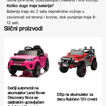
ravne površine, obezbeđujući mekanu i tihu vožnju.
Koliko dugo traje baterija?
Baterija traje do 2 sata neprekidne vožnje u
zavisnosti od terena i brzine, dok punjenje traje 8-
12 sati.
Slični proizvodi
Dečiji automobil na
akumulator Land Rover
Džip na akumulator za
Discovery Roze sa
decu Rubbion 12V crveni
daljinskim upravljačem