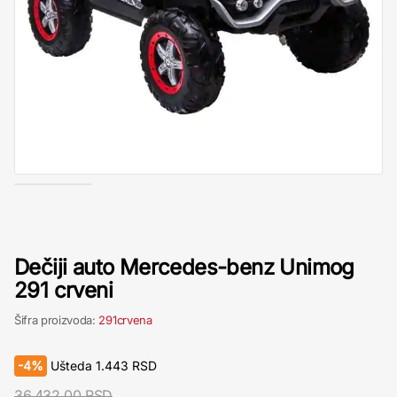
Dečiji auto Mercedes-benz Unimog
291 crveni
Šifra proizvoda:
291crvena
-
4%
Ušteda
1.443
RSD
36.432,00 RSD