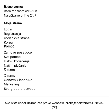
Radno vreme:
Radnim danom od 9-16h
Naručivanje online 24/7
Moje strane
Login
Registracija
Korisnička strana
Korpa
Pomoć
Za nove posetioce
Sva pomoć
Uslovi korišćenja
Načini plaćanja
O nama
O nama
Cenovnik isporuke
Marketing
Sve grupe proizvoda
Ako niste uspeli da naručite preko websajta, probajte telefonom 018/575-
773