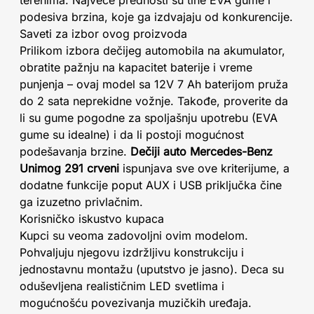
terenima. Najveće prednosti su tihe EVA gume i
podesiva brzina, koje ga izdvajaju od konkurencije.
Saveti za izbor ovog proizvoda
Prilikom izbora dečijeg automobila na akumulator,
obratite pažnju na kapacitet baterije i vreme
punjenja – ovaj model sa 12V 7 Ah baterijom pruža
do 2 sata neprekidne vožnje. Takođe, proverite da
li su gume pogodne za spoljašnju upotrebu (EVA
gume su idealne) i da li postoji mogućnost
podešavanja brzine.
Dečiji auto Mercedes-Benz
Unimog 291 crveni
ispunjava sve ove kriterijume, a
dodatne funkcije poput AUX i USB priključka čine
ga izuzetno privlačnim.
Korisničko iskustvo kupaca
Kupci su veoma zadovoljni ovim modelom.
Pohvaljuju njegovu izdržljivu konstrukciju i
jednostavnu montažu (uputstvo je jasno). Deca su
oduševljena realističnim LED svetlima i
mogućnošću povezivanja muzičkih uređaja.