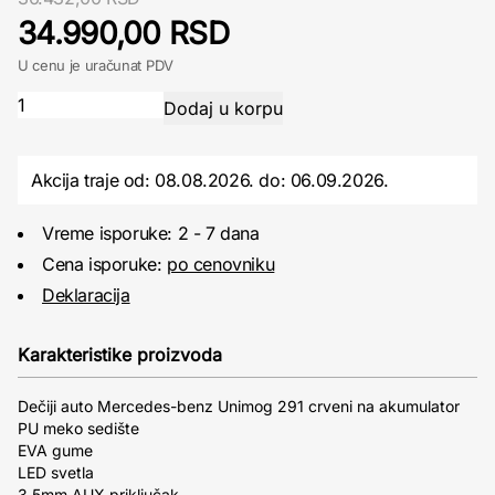
34.990,00 RSD
U cenu je uračunat PDV
Akcija traje od: 08.08.2026.
do:
06.09.2026.
Vreme isporuke: 2 - 7 dana
Cena isporuke:
po cenovniku
Deklaracija
Karakteristike proizvoda
Dečiji auto Mercedes-benz Unimog 291 crveni na akumulator
PU meko sedište
EVA gume
LED svetla
3.5mm AUX priključak