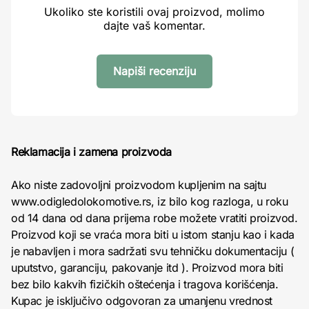
Ukoliko ste koristili ovaj proizvod, molimo
dajte vaš komentar.
Napiši recenziju
Reklamacija i zamena proizvoda
Ako niste zadovoljni proizvodom kupljenim na sajtu
www.odigledolokomotive.rs, iz bilo kog razloga, u roku
od 14 dana od dana prijema robe možete vratiti proizvod.
Proizvod koji se vraća mora biti u istom stanju kao i kada
je nabavljen i mora sadržati svu tehničku dokumentaciju (
uputstvo, garanciju, pakovanje itd ). Proizvod mora biti
bez bilo kakvih fizičkih oštećenja i tragova korišćenja.
Kupac je isključivo odgovoran za umanjenu vrednost