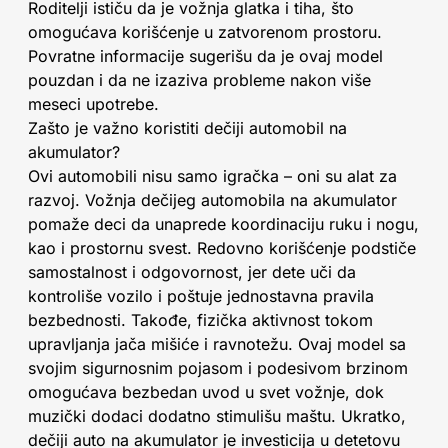
Roditelji ističu da je vožnja glatka i tiha, što
omogućava korišćenje u zatvorenom prostoru.
Povratne informacije sugerišu da je ovaj model
pouzdan i da ne izaziva probleme nakon više
meseci upotrebe.
Zašto je važno koristiti dečiji automobil na
akumulator?
Ovi automobili nisu samo igračka – oni su alat za
razvoj. Vožnja dečijeg automobila na akumulator
pomaže deci da unaprede koordinaciju ruku i nogu,
kao i prostornu svest. Redovno korišćenje podstiče
samostalnost i odgovornost, jer dete uči da
kontroliše vozilo i poštuje jednostavna pravila
bezbednosti. Takođe, fizička aktivnost tokom
upravljanja jača mišiće i ravnotežu. Ovaj model sa
svojim sigurnosnim pojasom i podesivom brzinom
omogućava bezbedan uvod u svet vožnje, dok
muzički dodaci dodatno stimulišu maštu. Ukratko,
dečiji auto na akumulator je investicija u detetovu