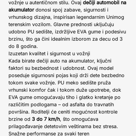
vožnje u autentičnom stilu. Ovaj
dečiji automobil na
akumulator
donosi spoj zabave, sigurnosti i
vrhunskog dizajna, inspirisan legendarnim Unimog
terenskim vozilom. Glavne prednosti uključuju
udobno PU sedište, izdržljive EVA gume i podesivu
brzinu, što ga čini idealnim izborom za decu od 3
do 8 godina.
Izuzetan kvalitet i sigurnost u vožnji
Kada birate dečiji auto na akumulator, ključni
faktori su bezbednost i udobnost. Ovaj model
poseduje sigurnosni pojas koji drži dete bezbedno
tokom svake vožnje. PU meko sedište pruža
vrhunski komfor čak i tokom duže upotrebe, dok
EVA gume omogućavaju tiho i glatko kretanje po
različitim podlogama – od asfalta do travnatih
površina. Roditelji će ceniti mogućnost kontrole
brzine od
3 do 7 km/h
, što omogućava
prilagođavanje detetovim veštinama bez stresa.
Snažne performanse za svaki teren