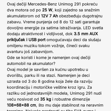
Ovaj dečiji Mercedes-Benz Unimog 291 pokreću
dva motora od po
25 W
, koji zajedno sa snažnim
akumulatorom od
12V 7 Ah
obezbeđuju dugotrajnu
zabavu. Vreme punjenja od 8 do 12 sati garantuje
dovoljno energije za satima istraživanja. LED svetla
dodaju atraktivnost i vidljivost, dok
3.5 mm AUX
priključak i USB port
omogućavaju deci da slušaju
omiljenu muziku tokom vožnje, čineći svaku
avanturu još zabavnijom.
Gde se koristi i kome je namenjen ovaj dečiji
automobil na akumulator?
Ovaj model je savršen za kućnu upotrebu u
dvorištu, parku ili na stazi. Namenjen je deci
uzrasta od 3 do 8 godina koja žele da razviju
koordinaciju i motoričke veštine kroz igru. Za
razliku od jednostavnijih modela, Unimog 291 nudi
veću nosivost od
35 kg
i robustne dimenzije
108x68x88 cm
, što mu daje stabilnost na neravnim