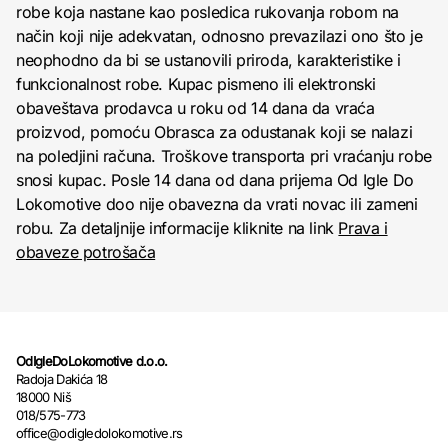
robe koja nastane kao posledica rukovanja robom na
način koji nije adekvatan, odnosno prevazilazi ono što je
neophodno da bi se ustanovili priroda, karakteristike i
funkcionalnost robe. Kupac pismeno ili elektronski
obaveštava prodavca u roku od 14 dana da vraća
proizvod, pomoću Obrasca za odustanak koji se nalazi
na poledjini računa. Troškove transporta pri vraćanju robe
snosi kupac. Posle 14 dana od dana prijema Od Igle Do
Lokomotive doo nije obavezna da vrati novac ili zameni
robu. Za detaljnije informacije kliknite na link
Prava i
obaveze potrošača
OdIgleDoLokomotive d.o.o.
Radoja Dakića 18
18000 Niš
018/575-773
office@odigledolokomotive.rs