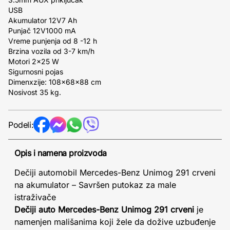
USB
Akumulator 12V7 Ah
Punjač 12V1000 mA
Vreme punjenja od 8 -12 h
Brzina vozila od 3-7 km/h
Motori 2x25 W
Sigurnosni pojas
Dimenxzije: 108x68x88 cm
Nosivost 35 kg.
Podeli:
Opis i namena proizvoda
Dečiji automobil Mercedes-Benz Unimog 291 crveni
na akumulator – Savršen putokaz za male
istraživače
Dečiji auto Mercedes-Benz Unimog 291 crveni
je
namenjen mališanima koji žele da dožive uzbuđenje