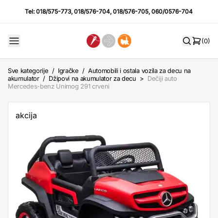
Tel:
018/575-773
,
018/576-704
,
018/576-705
,
060/0576-704
(0)
Sve kategorije
/
Igračke
/
Automobili i ostala vozila za decu na
akumulator
/
Džipovi na akumulator za decu
>
Dečiji auto
Mercedes-benz Unimog 291 crveni
akcija