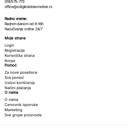
018/575-773
office@odigledolokomotive.rs
Radno vreme:
Radnim danom od 9-16h
Naručivanje online 24/7
Moje strane
Login
Registracija
Korisnička strana
Korpa
Pomoć
Za nove posetioce
Sva pomoć
Uslovi korišćenja
Načini plaćanja
O nama
O nama
Cenovnik isporuke
Marketing
Sve grupe proizvoda