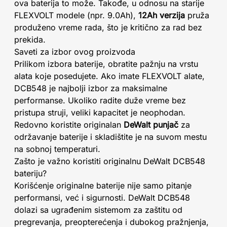
ova baterija to može. Takođe, u odnosu na starije
FLEXVOLT modele (npr. 9.0Ah),
12Ah verzija
pruža
produženo vreme rada, što je kritično za rad bez
prekida.
Saveti za izbor ovog proizvoda
Prilikom izbora baterije, obratite pažnju na vrstu
alata koje posedujete. Ako imate FLEXVOLT alate,
DCB548 je najbolji izbor za maksimalne
performanse. Ukoliko radite duže vreme bez
pristupa struji, veliki kapacitet je neophodan.
Redovno koristite originalan
DeWalt punjač
za
održavanje baterije i skladištite je na suvom mestu
na sobnoj temperaturi.
Zašto je važno koristiti originalnu DeWalt DCB548
bateriju?
Korišćenje originalne baterije nije samo pitanje
performansi, već i sigurnosti. DeWalt DCB548
dolazi sa ugrađenim sistemom za zaštitu od
pregrevanja, preopterećenja i dubokog pražnjenja,