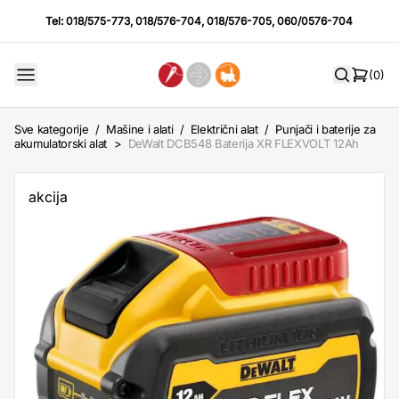
Tel:
018/575-773
,
018/576-704
,
018/576-705
,
060/0576-704
(0)
Sve kategorije
/
Mašine i alati
/
Električni alat
/
Punjači i baterije za
akumulatorski alat
>
DeWalt DCB548 Baterija XR FLEXVOLT 12Ah
akcija