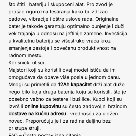
što štiti i bateriju i skupoceni alat. Proizvod je
prošao rigorozna testiranja kako bi izdržao
padove, vibracije i oštre uslove rada. Originalne
baterije takođe garantuju optimalno punjenje i duži
vek trajanja u odnosu na jeftinije zamene. Investicija
u kvalitetnu bateriju se višestruko vraća kroz
smanjenje zastoja i povećanu produktivnost na
radnom mestu.
Korisnički utisci
Majstori koji su koristili ovaj model ističu da im
omogućava da obave više posla u jednom danu.
Mnogi su primetili da
12Ah kapacitet
drži alat duže
nego bilo koja druga baterija koju su koristili, što je
posebno važno za testere i bušilice. Kupci koji su
izvršili
online kupovinu
su često zadovoljni brzinom
dostave na kućnu adresu
i vrednošću za uložen
novac. Preporučuju je i za rad na daljinu bez
pristupa struji.
FAQ – Često postavljana pitanja