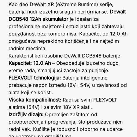
Kao deo DeWalt XR (eXtreme Runtime) serije,
baterija nudi izuzetnu snagu i performanse.
Dewalt
DCB548 12Ah akumulator
je idealan za
profesionalne majstore i entuzijaste koji zahtevaju
pouzdanost bez kompromisa. Kapacitet od 12.0 Ah
omogućava neprekidno korišćenje i na najtežim
radnim mestima.
Karakteristike i osobine DeWalt DCB548 baterije
Kapacitet: 12.0 Ah
– Obezbeđuje izuzetno dugo
vreme rada, smanjujući zastoje za punjenje.
FLEXVOLT tehnologija:
Baterija inteligentno
prebacuje napon između 18V i 54V, u zavisnosti od
alata koji se koristi.
Visoka kompatibilnost:
Radi sa svim FLEXVOLT
alatima (54V) i sa svim 18V XR alati.
Izdržljiv dizajn:
Opremljen zaštitom od
preopterećenja i pregrevanja, što produžava njen
radni vek. Kućište je robusno i otporno na udarce
za upotrebu na gradilištima.