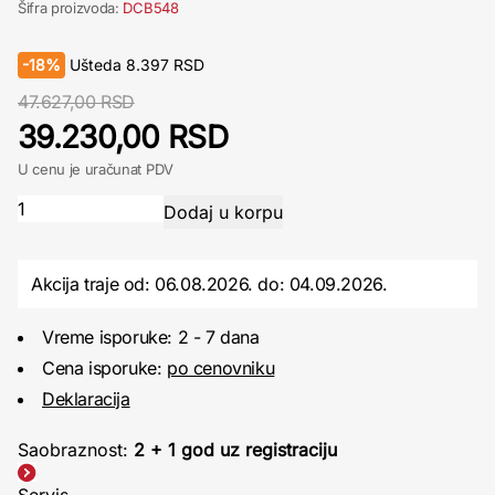
Šifra proizvoda:
DCB548
-
18%
Ušteda
8.397
RSD
47.627,00 RSD
39.230,00 RSD
U cenu je uračunat PDV
Akcija traje od: 06.08.2026.
do:
04.09.2026.
Vreme isporuke: 2 - 7 dana
Cena isporuke:
po cenovniku
Deklaracija
Saobraznost:
2 + 1 god uz registraciju