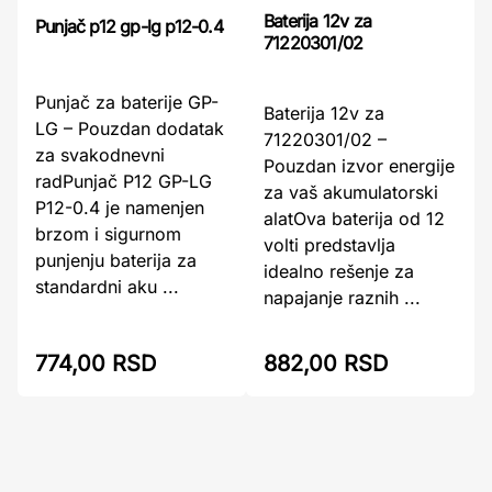
Baterija 12v za
Punjač p12 gp-lg p12-0.4
71220301/02
Punjač za baterije GP-
Baterija 12v za
LG – Pouzdan dodatak
71220301/02 –
za svakodnevni
Pouzdan izvor energije
radPunjač P12 GP-LG
za vaš akumulatorski
P12-0.4 je namenjen
alatOva baterija od 12
brzom i sigurnom
volti predstavlja
punjenju baterija za
idealno rešenje za
standardni aku ...
napajanje raznih ...
774,00 RSD
882,00 RSD