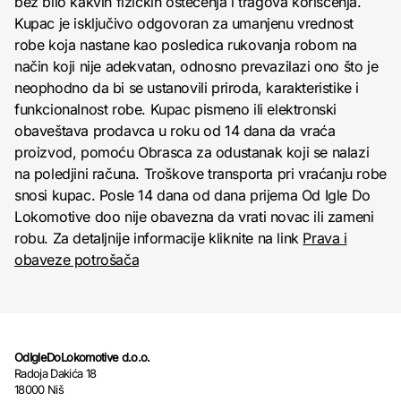
bez bilo kakvih fizičkih oštećenja i tragova korišćenja.
Kupac je isključivo odgovoran za umanjenu vrednost
robe koja nastane kao posledica rukovanja robom na
način koji nije adekvatan, odnosno prevazilazi ono što je
neophodno da bi se ustanovili priroda, karakteristike i
funkcionalnost robe. Kupac pismeno ili elektronski
obaveštava prodavca u roku od 14 dana da vraća
proizvod, pomoću Obrasca za odustanak koji se nalazi
na poledjini računa. Troškove transporta pri vraćanju robe
snosi kupac. Posle 14 dana od dana prijema Od Igle Do
Lokomotive doo nije obavezna da vrati novac ili zameni
robu. Za detaljnije informacije kliknite na link
Prava i
obaveze potrošača
OdIgleDoLokomotive d.o.o.
Radoja Dakića 18
18000 Niš