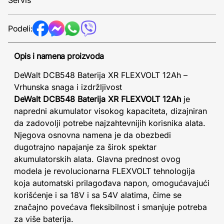
Servis
Podeli:
Opis i namena proizvoda
DeWalt DCB548 Baterija XR FLEXVOLT 12Ah –
Vrhunska snaga i izdržljivost
DeWalt DCB548 Baterija XR FLEXVOLT 12Ah
je
napredni akumulator visokog kapaciteta, dizajniran
da zadovolji potrebe najzahtevnijih korisnika alata.
Njegova osnovna namena je da obezbedi
dugotrajno napajanje za širok spektar
akumulatorskih alata. Glavna prednost ovog
modela je revolucionarna FLEXVOLT tehnologija
koja automatski prilagođava napon, omogućavajući
korišćenje i sa 18V i sa 54V alatima, čime se
značajno povećava fleksibilnost i smanjuje potreba
za više baterija.