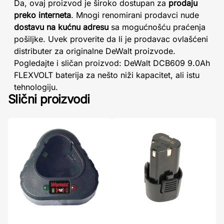
Da, ovaj proizvod je široko dostupan za
prodaju
preko interneta
. Mnogi renomirani prodavci nude
dostavu na kućnu adresu
sa mogućnošću praćenja
pošiljke. Uvek proverite da li je prodavac ovlašćeni
distributer za originalne DeWalt proizvode.
Pogledajte i sličan proizvod: DeWalt DCB609 9.0Ah
FLEXVOLT baterija za nešto niži kapacitet, ali istu
tehnologiju.
Slični proizvodi