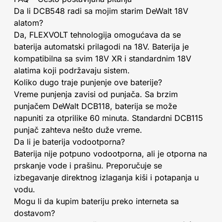
Da li DCB548 radi sa mojim starim DeWalt 18V
alatom?
Da, FLEXVOLT tehnologija omogućava da se
baterija automatski prilagodi na 18V. Baterija je
kompatibilna sa svim 18V XR i standardnim 18V
alatima koji podržavaju sistem.
Koliko dugo traje punjenje ove baterije?
Vreme punjenja zavisi od punjača. Sa brzim
punjačem DeWalt DCB118, baterija se može
napuniti za otprilike 60 minuta. Standardni DCB115
punjač zahteva nešto duže vreme.
Da li je baterija vodootporna?
Baterija nije potpuno vodootporna, ali je otporna na
prskanje vode i prašinu. Preporučuje se
izbegavanje direktnog izlaganja kiši i potapanja u
vodu.
Mogu li da kupim bateriju preko interneta sa
dostavom?