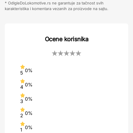
* OdIgleDoLokomotive.rs ne garantuje za tačnost svih
karakteristika i komentara vezanih za proizvode na sajtu.
Ocene korisnika
0%
5
0%
4
0%
3
0%
2
0%
1