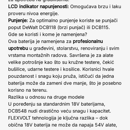
LCD indikator napunjenosti:
Omogućava brzu i laku
proveru nivoa energije.
Punjenje:
Za optimalno punjenje koriste se punjači
poput DeWalt DCB118 (brzi punjač) ili DCB115.
Gde se koristi i kome je namenjena?
Ova baterija je namenjena za
profesionalnu
upotrebu
u građevini, stolarstvu, renoviranju i svim
vrstama montažnih radova. Savršena je za alate
velike potrošnje kao što su kružne testere, čekić
bušilice, udarne testere i kosilice. Korisnici hvale
pouzdanost i snagu koju pruža, ističući da jedna
baterija može da zameni dve manje, što je posebno
korisno na terenu.
Razlika u odnosu na druge modele
U poređenju sa standardnim 18V baterijama,
DCB548 nudi drastično veću snagu i kapacitet.
FLEXVOLT tehnologija je ključna razlika – dok
obična 18V baterija ne može da napaja 54V alate,