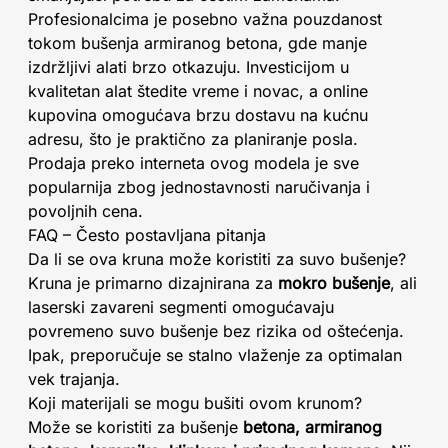
Profesionalcima je posebno važna pouzdanost
tokom bušenja armiranog betona, gde manje
izdržljivi alati brzo otkazuju. Investicijom u
kvalitetan alat štedite vreme i novac, a online
kupovina omogućava brzu dostavu na kućnu
adresu, što je praktično za planiranje posla.
Prodaja preko interneta ovog modela je sve
popularnija zbog jednostavnosti naručivanja i
povoljnih cena.
FAQ – Često postavljana pitanja
Da li se ova kruna može koristiti za suvo bušenje?
Kruna je primarno dizajnirana za
mokro bušenje
, ali
laserski zavareni segmenti omogućavaju
povremeno suvo bušenje bez rizika od oštećenja.
Ipak, preporučuje se stalno vlaženje za optimalan
vek trajanja.
Koji materijali se mogu bušiti ovom krunom?
Može se koristiti za bušenje
betona, armiranog