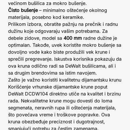
većinom bušilica za mokro bušenje.
Čisto bušenje
– minimalno oštećenje okolnog
materijala, posebno kod keramike.
Prilikom izbora, obratite pažnju na prečnik i radnu
dužinu koje odgovaraju vašim potrebama. Za
debele zidove, model sa
400 mm
radne dužine je
optimalan. Takođe, uvek koristite mokro bušenje sa
dovoljno vode kako biste produžili vek krune i
sprečili pregrevanje. Iskustva korisnika pokazuju da
ova kruna odlično radi sa DeWalt bušilicama, ali i
sa drugim brendovima sa istim navojem.
Zašto je važno koristiti kvalitetnu dijamantsku krunu
Korišćenje vrhunske dijamantske krune poput
DeWalt DCDW104 direktno utiče na kvalitet i brzinu
rada. Nekvalitetne krune mogu dovesti do loma
segmenata, neravnih rupa ili oštećenja materijala,
što povećava vreme i troškove popravke. Ova
kruna obezbeđuje preciznost i dugotrajnost,
smanjujući potrebu za čestim zamenama.