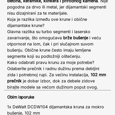
betona, keramike, klinkera i prirodnog kamena
. Nije
pogodna za drvo ili metal, jer dijamantski segmenti
nisu dizajnirani za te materijale.
Koja je razlika između ove krune i obične
dijamantske krune?
Glavna razlika su turbo segmenti i lasersko
zavarivanje, što omogućava
brže bušenje
i veću
otpornost na lom, čak i pri slučajnom suvom
bušenju. Obične krune često imaju lemljene
segmente koji su podložniji oštećenju.
Kako odabrati pravu krunu za moje potrebe?
Odaberite prečnik i radnu dužinu prema debljini
zida i potrebnoj rupi. Za većinu instalacija,
102 mm
prečnik
je dobar izbor, dok za debele zidove
birajte modele sa većom dužinom poput ovog.
Obim isporuke
1x DeWalt DCDW104 dijamantska kruna za mokro
bušenje, 102 mm