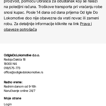
proizvod, pomoću Obrasca za odustanak koji se nalazi
na poledjini računa. Troškove transporta pri vraćanju robe
snosi kupac. Posle 14 dana od dana prijema Od Igle Do
Lokomotive doo nije obavezna da vrati novac ili zameni
robu. Za detaljnije informacije kliknite na link
Prava i
obaveze potrošača
OdIgleDoLokomotive d.o.o.
Radoja Dakića 18
18000 Niš
018/575-773
office@odigledolokomotive.rs
Radno vreme:
Radnim danom od 9-16h
Naručivanje online 24/7
Moje strane
Login