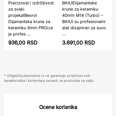
Preciznost i izdržljivost
BIHUIDijamantske
za svaki
krune za keramiku
projekatBeorol
40mm M14 (Turbo) –
Dijamantska kruna za
BIHUI su profesionalni
keramiku 6mm PROcut
alat dizajniran za suvo
je profes ...
...
936,00 RSD
3.691,00 RSD
* OdIgleDoLokomotive.rs ne garantuje za tačnost svih
karakteristika i komentara vezanih za proizvode na sajtu.
Ocene korisnika