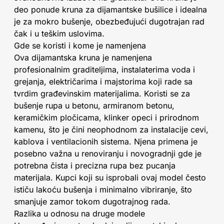
deo ponude kruna za dijamantske bušilice i idealna
je za mokro bušenje, obezbeđujući dugotrajan rad
čak i u teškim uslovima.
Gde se koristi i kome je namenjena
Ova dijamantska kruna je namenjena
profesionalnim graditeljima, instalaterima voda i
grejanja, električarima i majstorima koji rade sa
tvrdim građevinskim materijalima. Koristi se za
bušenje rupa u betonu, armiranom betonu,
keramičkim pločicama, klinker opeci i prirodnom
kamenu, što je čini neophodnom za instalacije cevi,
kablova i ventilacionih sistema. Njena primena je
posebno važna u renoviranju i novogradnji gde je
potrebna čista i precizna rupa bez pucanja
materijala. Kupci koji su isprobali ovaj model često
ističu lakoću bušenja i minimalno vibriranje, što
smanjuje zamor tokom dugotrajnog rada.
Razlika u odnosu na druge modele