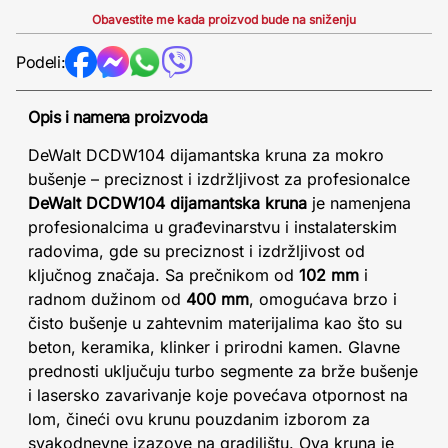
Obavestite me kada proizvod bude na sniženju
Podeli:
Opis i namena proizvoda
DeWalt DCDW104 dijamantska kruna za mokro
bušenje – preciznost i izdržljivost za profesionalce
DeWalt DCDW104 dijamantska kruna
je namenjena
profesionalcima u građevinarstvu i instalaterskim
radovima, gde su preciznost i izdržljivost od
ključnog značaja. Sa prečnikom od
102 mm
i
radnom dužinom od
400 mm
, omogućava brzo i
čisto bušenje u zahtevnim materijalima kao što su
beton, keramika, klinker i prirodni kamen. Glavne
prednosti uključuju turbo segmente za brže bušenje
i lasersko zavarivanje koje povećava otpornost na
lom, čineći ovu krunu pouzdanim izborom za
svakodnevne izazove na gradilištu. Ova kruna je