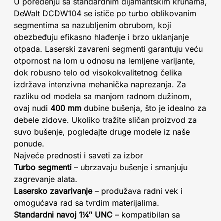
U poređenju sa standardnim dijamantskim krunama,
DeWalt DCDW104 se ističe po turbo oblikovanim
segmentima sa nazubljenim obrubom, koji
obezbeđuju efikasno hlađenje i brzo uklanjanje
otpada. Laserski zavareni segmenti garantuju veću
otpornost na lom u odnosu na lemljene varijante,
dok robusno telo od visokokvalitetnog čelika
izdržava intenzivna mehanička naprezanja. Za
razliku od modela sa manjom radnom dužinom,
ovaj nudi
400 mm
dubine bušenja, što je idealno za
debele zidove. Ukoliko tražite sličan proizvod za
suvo bušenje, pogledajte druge modele iz naše
ponude.
Najveće prednosti i saveti za izbor
Turbo segmenti
– ubrzavaju bušenje i smanjuju
zagrevanje alata.
Lasersko zavarivanje
– produžava radni vek i
omogućava rad sa tvrdim materijalima.
Standardni navoj 1¼″ UNC
– kompatibilan sa