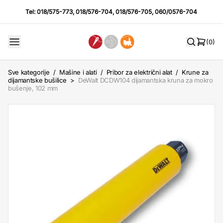
Tel:
018/575-773
,
018/576-704
,
018/576-705
,
060/0576-704
(0)
Sve kategorije
/
Mašine i alati
/
Pribor za električni alat
/
Krune za
dijamantske bušilice
>
DeWalt DCDW104 dijamantska kruna za mokro
bušenje, 102 mm