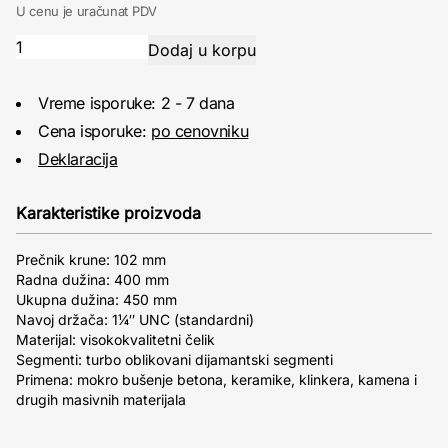
U cenu je uračunat PDV
Vreme isporuke: 2 - 7 dana
Cena isporuke:
po cenovniku
Deklaracija
Karakteristike proizvoda
Prečnik krune: 102 mm
Radna dužina: 400 mm
Ukupna dužina: 450 mm
Navoj držača: 1¼″ UNC (standardni)
Materijal: visokokvalitetni čelik
Segmenti: turbo oblikovani dijamantski segmenti
Primena: mokro bušenje betona, keramike, klinkera, kamena i
drugih masivnih materijala