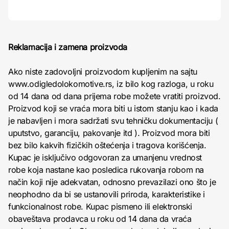
Reklamacija i zamena proizvoda
Ako niste zadovoljni proizvodom kupljenim na sajtu
www.odigledolokomotive.rs, iz bilo kog razloga, u roku
od 14 dana od dana prijema robe možete vratiti proizvod.
Proizvod koji se vraća mora biti u istom stanju kao i kada
je nabavljen i mora sadržati svu tehničku dokumentaciju (
uputstvo, garanciju, pakovanje itd ). Proizvod mora biti
bez bilo kakvih fizičkih oštećenja i tragova korišćenja.
Kupac je isključivo odgovoran za umanjenu vrednost
robe koja nastane kao posledica rukovanja robom na
način koji nije adekvatan, odnosno prevazilazi ono što je
neophodno da bi se ustanovili priroda, karakteristike i
funkcionalnost robe. Kupac pismeno ili elektronski
obaveštava prodavca u roku od 14 dana da vraća