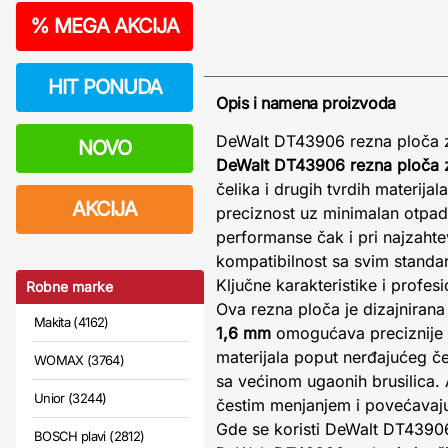
%
MEGA AKCIJA
HIT PONUDA
Opis i namena proizvoda
DeWalt DT43906 rezna ploča z
NOVO
DeWalt DT43906 rezna ploča
čelika i drugih tvrdih materij
AKCIJA
preciznost uz minimalan otpad
performanse čak i pri najzahte
kompatibilnost sa svim stand
Ključne karakteristike i profes
Robne marke
Ova rezna ploča je dizajnirana
Makita (4162)
1,6 mm
omogućava preciznije s
materijala poput nerđajućeg če
WOMAX (3764)
sa većinom ugaonih brusilica.
Unior (3244)
čestim menjanjem i povećavaju
Gde se koristi DeWalt DT4390
BOSCH plavi (2812)