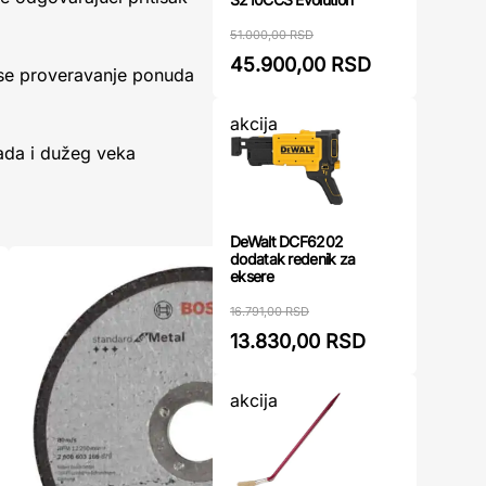
51.000,00 RSD
45.900,00 RSD
 se proveravanje ponuda
akcija
ada i dužeg veka
DeWalt DCF6202
dodatak redenik za
eksere
16.791,00 RSD
13.830,00 RSD
akcija