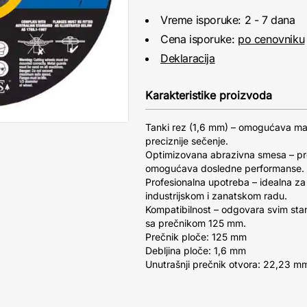
Vreme isporuke: 2 - 7 dana
Cena isporuke:
po cenovniku
Deklaracija
Karakteristike proizvoda
Tanki rez (1,6 mm) – omogućava manj
preciznije sečenje.
Optimizovana abrazivna smesa – pro
omogućava dosledne performanse.
Profesionalna upotreba – idealna z
industrijskom i zanatskom radu.
Kompatibilnost – odgovara svim st
sa prečnikom 125 mm.
Prečnik ploče: 125 mm
Debljina ploče: 1,6 mm
Unutrašnji prečnik otvora: 22,23 m