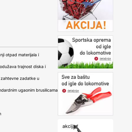
i otpad materijala i
dužava trajnost diska i
a zahtevne zadatke u
andardnim ugaonim brusilicama
m
akcija