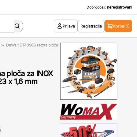
Dobrodošli:
neregistrovani
Prijava
Registracija
Korpa
(0)
>
DeWalt DT43906 rezna ploča
a ploča za INOX
23 x 1,6 mm