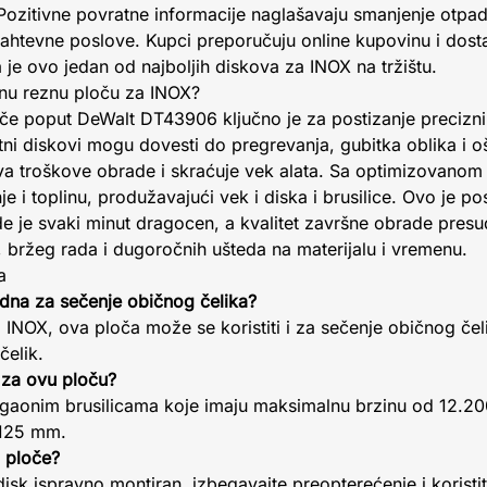
ozitivne povratne informacije naglašavaju smanjenje otpada
zahtevne poslove. Kupci preporučuju online kupovinu i dost
 je ovo jedan od najboljih diskova za INOX na tržištu.
etnu reznu ploču za INOX?
oče poput DeWalt DT43906 ključno je za postizanje preciznih
etni diskovi mogu dovesti do pregrevanja, gubitka oblika i o
ava troškove obrade i skraćuje vek alata. Sa optimizovan
 i toplinu, produžavajući vek i diska i brusilice. Ovo je 
 je svaki minut dragocen, a kvalitet završne obrade presud
 bržeg rada i dugoročnih ušteda na materijalu i vremenu.
a
dna za sečenje običnog čelika?
a INOX, ova ploča može se koristiti i za sečenje običnog čel
čelik.
a za ovu ploču?
gaonim brusilicama koje imaju maksimalnu brzinu od 12.200 
 125 mm.
 ploče?
isk ispravno montiran, izbegavajte preopterećenje i koristi