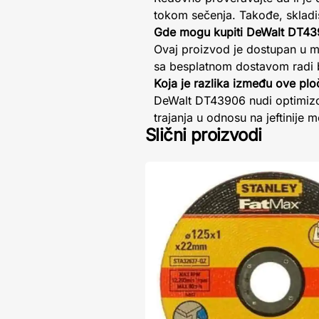
tokom sečenja. Takođe, skladi
Gde mogu kupiti DeWalt DT43
Ovaj proizvod je dostupan u 
sa besplatnom dostavom radi 
Koja je razlika između ove ploče
DeWalt DT43906 nudi optimizov
trajanja u odnosu na jeftinije
Slični proizvodi