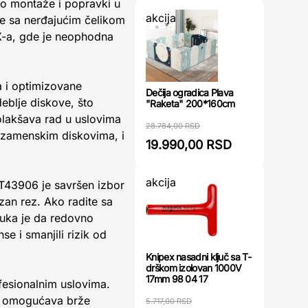
o montaže i popravki u
akcija
de sa nerđajućim čelikom
OX-a, gde je neophodna
 i optimizovane
Dečija ogradica Plava
eblje diskove, što
"Raketa" 200*160cm
 olakšava rad u uslovima
28.784,00 RSD
a zamenskim diskovima, i
19.990,00 RSD
akcija
DT43906 je savršen izbor
zan rez. Ako radite sa
ruka je da redovno
e i smanjili rizik od
Knipex nasadni ključ sa T-
drškom izolovan 1000V
17mm 98 04 17
fesionalnim uslovima.
er omogućava brže
5.717,00 RSD