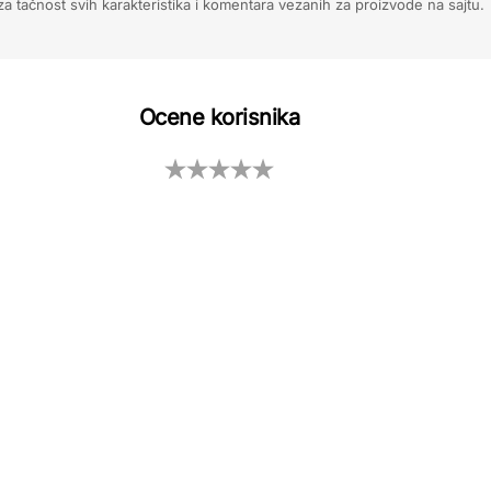
 tačnost svih karakteristika i komentara vezanih za proizvode na sajtu.
Ocene korisnika