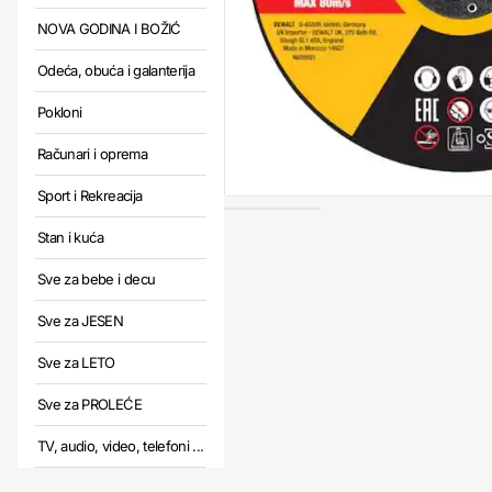
NOVA GODINA I BOŽIĆ
Odeća, obuća i galanterija
Pokloni
Računari i oprema
Sport i Rekreacija
Stan i kuća
Sve za bebe i decu
Sve za JESEN
Sve za LETO
Sve za PROLEĆE
TV, audio, video, telefoni ...