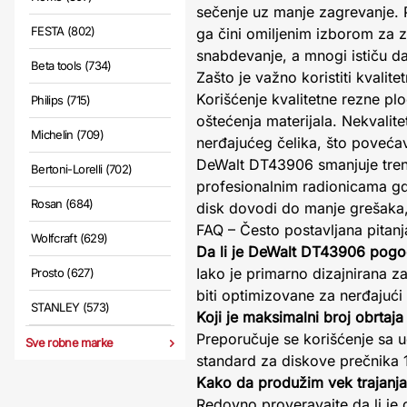
sečenje uz manje zagrevanje. P
FESTA (802)
ga čini omiljenim izborom za 
snabdevanje, a mnogi ističu da
Beta tools (734)
Zašto je važno koristiti kvalit
Korišćenje kvalitetne rezne pl
Philips (715)
oštećenja materijala. Nekvalit
Michelin (709)
nerđajućeg čelika, što poveć
DeWalt DT43906 smanjuje trenje
Bertoni-Lorelli (702)
profesionalnim radionicama gde
Rosan (684)
disk dovodi do manje grešaka,
FAQ – Često postavljana pitanj
Wolfcraft (629)
Da li je DeWalt DT43906 pogo
Iako je primarno dizajnirana z
Prosto (627)
biti optimizovane za nerđajući 
STANLEY (573)
Koji je maksimalni broj obrtaj
Preporučuje se korišćenje sa u
Sve robne marke
standard za diskove prečnika
Kako da produžim vek trajanja
Redovno proveravajte da li je d