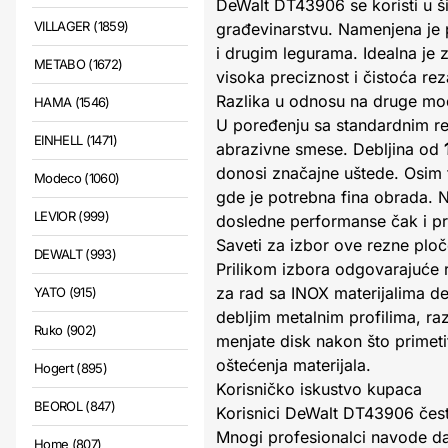
DeWalt DT43906 se koristi u š
VILLAGER (1859)
građevinarstvu. Namenjena je 
i drugim legurama. Idealna je 
METABO (1672)
visoka preciznost i čistoća rez
Razlika u odnosu na druge mod
HAMA (1546)
U poređenju sa standardnim r
EINHELL (1471)
abrazivne smese. Debljina od
donosi značajne uštede. Osim t
Modeco (1060)
gde je potrebna fina obrada. 
LEVIOR (999)
dosledne performanse čak i pr
Saveti za izbor ove rezne plo
DEWALT (993)
Prilikom izbora odgovarajuće r
za rad sa INOX materijalima de
YATO (915)
debljim metalnim profilima, ra
Ruko (902)
menjate disk nakon što primeti
oštećenja materijala.
Hogert (895)
Korisničko iskustvo kupaca
BEOROL (847)
Korisnici DeWalt DT43906 čest
Mnogi profesionalci navode da
Home (807)