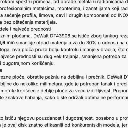
irokom spektru primena, od obrade metala u radionicama d
profesionalnim metalcima, monterima, i zanatlijama koji ra
za sečenje profila, limova, cevi i drugih komponenti od IN
a bez oštećenja materijala.
ele i najveće prednosti
eznim pločama, DeWalt DT43906 se ističe zbog tankog reza
1,6 mm
smanjuje otpad materijala za do 30% u odnosu na d
oga, ova ploča pruža bolju kontrolu i manje vibracija, što
Najveće prednosti su dug vek trajanja, smanjena potreba z
i dugotrajnom korišćenju.
če
ezne ploče, obratite pažnju na debljinu i prečnik. DeWalt 
bljine do nekoliko milimetara, gde je potreban tanak i preci
zmotrite korišćenje deblje ploče za veću izdržljivost. Prepo
te znakove habanja, kako biste održali optimalne performans
o ističu njegovu pouzdanost i dugotrajnost, posebno u pro
 je ovaj disk znatno efikasniji od konkurentskih modela, j