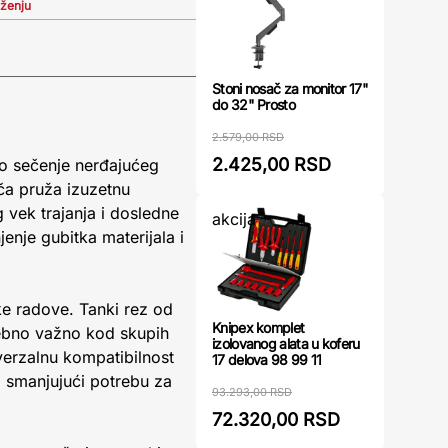
iženju
Stoni nosač za monitor 17"
do 32" Prosto
2.579,00 RSD
2.425,00 RSD
no sečenje nerđajućeg
ča pruža izuzetnu
vek trajanja i dosledne
akcija
enje gubitka materijala i
ke radove. Tanki rez od
Knipex komplet
sebno važno kod skupih
izolovanog alata u koferu
erzalnu kompatibilnost
17 delova 98 99 11
, smanjujući potrebu za
93.293,00 RSD
72.320,00 RSD