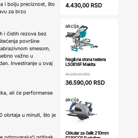
 i bolju preciznost, što
4.430,00 RSD
avu za brzo
akcija
 i čistih rezova bez
štećenja površine
om abrazivnom smesom,
posebno važno u
Nagibna stona testera
an. Investiranje u ovaj
LS0816F Makita
45.990,00 RSD
36.590,00 RSD
ika, ali će performanse
akcija
obrtaja u minuti, što je
Cirkular za čelik 210mm
te odgovarajući pritisak
S210CCS Evolution