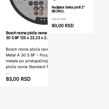
Radijator četka profi 2"
BEOROL
216,00 RSD
90,00 RSD
Bosch rezna ploča ravna Standard for Metal A
Rezna plo
30 S BF 125 x 22.23 x 2.5 mm
Womax Re
Bosch rezna ploča ravna Standard for
100mmx1.
Metal A 30 S BF – Pouzdano rezanje
precizno
metala po pristupačnoj ceniBosch rezna
Womax Re
ploča ravna Standard for Metal A 30 S B
100mm x 1
...
83,00 RSD
95,00 