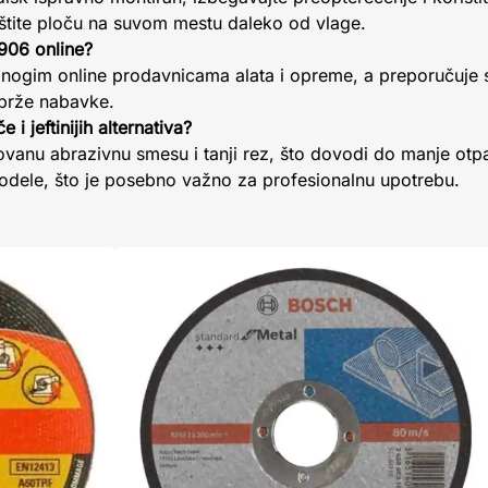
štite ploču na suvom mestu daleko od vlage.
906 online?
mnogim online prodavnicama alata i opreme, a preporučuje
brže nabavke.
 i jeftinijih alternativa?
anu abrazivnu smesu i tanji rez, što dovodi do manje otp
 modele, što je posebno važno za profesionalnu upotrebu.