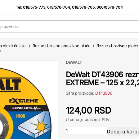
Tel:
018/575-773
,
018/576-704
,
018/576-705
,
060/0576-704
a električni alat
/
Rezne i brusne abrazivne ploče
/
Rezne abrazivne ploče
m
DEWALT
DeWalt DT43906 rezn
EXTREME – 125 x 22,
Šifra proizvoda:
DT43906
124,00 RSD
U cenu je uračunat PDV