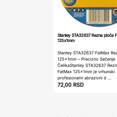
Stanley STA32637 Rezna ploča 
125x1mm
Stanley STA32637 FatMax Re
125x1mm – Precizno Sečenje
ČelikaStanley STA32637 Rezn
FatMax 125x1mm je vrhunski
profesionalni abrazivni d ...
72,00 RSD