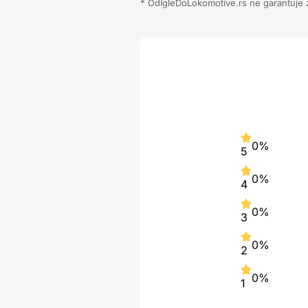
* OdIgleDoLokomotive.rs ne garantuje za
0%
5
0%
4
0%
3
0%
2
0%
1