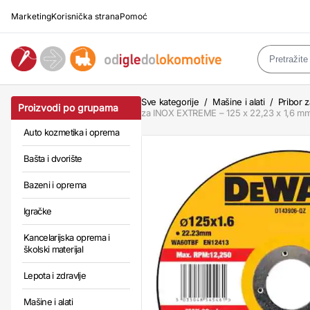
Marketing
Korisnička strana
Pomoć
Sve kategorije
/
Mašine i alati
/
Pribor z
Proizvodi po grupama
za INOX EXTREME – 125 x 22,23 x 1,6 m
Auto kozmetika i oprema
Bašta i dvorište
Bazeni i oprema
Igračke
Kancelarijska oprema i
školski materijal
Lepota i zdravlje
Mašine i alati