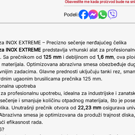
Obavestite me kada proizvod bude na sn
Podeli:
a INOX EXTREME – Precizno sečenje nerđajućeg čelika
 za INOX EXTREME
predstavlja vrhunski alat za profesional
ala. Sa prečnikom od
125 mm
i debljinom od
1,6 mm
, ova plo
 materijala. Optimizovana abrazivna smesa obezbeđuje dug 
vnijim zadacima. Glavne prednosti uključuju tanki rez, smanj
ardnim ugaonim brusilicama prečnika 125 mm.
ionalna upotreba
 za profesionalnu upotrebu, idealna za industrijske i zanats
ečenje i smanjuje količinu otpadnog materijala, što je po
lika. Unutrašnji prečnik otvora od
22,23 mm
osigurava univ
 Abrazivna smesa je optimizovana da produži trajnost diska
ći efikasnost rada.
6?