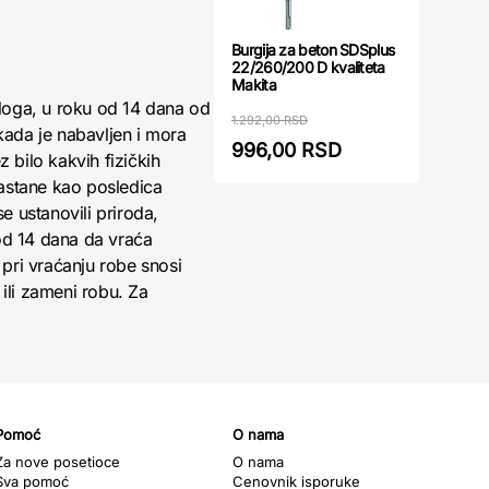
Burgija za beton SDSplus
22/260/200 D kvaliteta
Makita
loga, u roku od 14 dana od
1.292,00 RSD
kada je nabavljen i mora
996,00 RSD
 bilo kakvih fizičkih
nastane kao posledica
 ustanovili priroda,
 od 14 dana da vraća
pri vraćanju robe snosi
ili zameni robu. Za
Pomoć
O nama
Za nove posetioce
O nama
Sva pomoć
Cenovnik isporuke