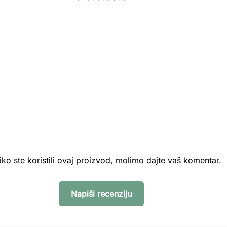
iko ste koristili ovaj proizvod, molimo dajte vaš komentar.
Napiši recenziju