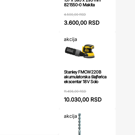
821550-0 Makita
4.500,00 RSD
3.600,00 RSD
akcija
Stanley FMCW220B
akumulatorska šlajferica
ekscentar 18V Solo
11.496,00 RSD
10.030,00 RSD
akcija