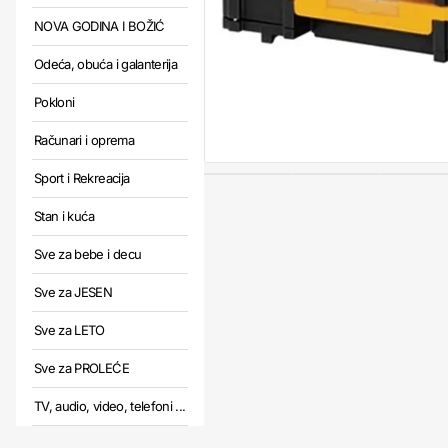
NOVA GODINA I BOŽIĆ
Odeća, obuća i galanterija
Pokloni
Računari i oprema
Sport i Rekreacija
Stan i kuća
Sve za bebe i decu
Sve za JESEN
Sve za LETO
Sve za PROLEĆE
TV, audio, video, telefoni ...