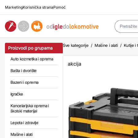
Marketing
Korisnička strana
Pomoć
Sve kategorije
/
Mašine i alati
/
Kutije i
Proizvodi po grupama
Auto kozmetika i oprema
akcija
Bašta i dvorište
Bazeni i oprema
Igračke
Kancelarijska oprema i
školski materijal
Lepota i zdravlje
Mašine i alati