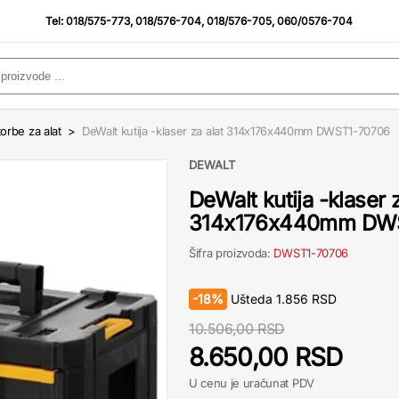
Tel:
018/575-773
,
018/576-704
,
018/576-705
,
060/0576-704
 torbe za alat
>
DeWalt kutija -klaser za alat 314x176x440mm DWST1-70706
DEWALT
DeWalt kutija -klaser z
314x176x440mm DW
Šifra proizvoda:
DWST1-70706
-
18%
Ušteda
1.856
RSD
10.506,00 RSD
8.650,00 RSD
U cenu je uračunat PDV