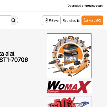
Dobrodošli:
neregistrovani
Prijava
Registracija
Korpa
(0)
a alat
ST1-70706