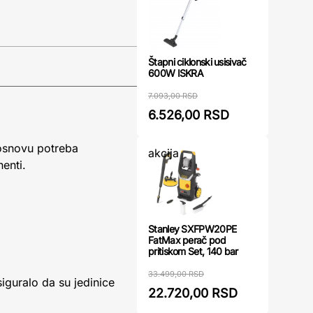
Štapni ciklonski usisivač
600W ISKRA
7.093,00 RSD
6.526,00 RSD
 osnovu potreba
akcija
enti.
Stanley SXFPW20PE
FatMax perač pod
pritiskom Set, 140 bar
33.499,00 RSD
iguralo da su jedinice
22.720,00 RSD