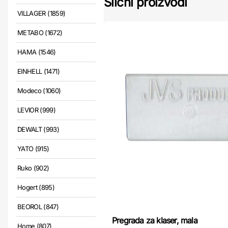
Slični proizvodi
VILLAGER (1859)
METABO (1672)
HAMA (1546)
EINHELL (1471)
Modeco (1060)
LEVIOR (999)
DEWALT (993)
YATO (915)
Ruko (902)
Hogert (895)
BEOROL (847)
Pregrada za klaser, mala
Home (807)