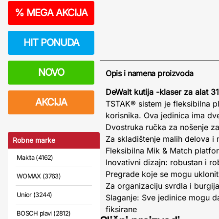
%
MEGA AKCIJA
HIT PONUDA
NOVO
Opis i namena proizvoda
DeWalt kutija -klaser za al
AKCIJA
TSTAK® sistem je fleksibilna 
korisnika. Ova jedinica ima dv
Dvostruka ručka za nošenje z
Za skladištenje malih delova i
Robne marke
Fleksibilna Mik & Match platf
Makita (4162)
Inovativni dizajn: robustan i r
Pregrade koje se mogu uklonit
WOMAX (3763)
Za organizaciju svrdla i burgij
Unior (3244)
Slaganje: Sve jedinice mogu da
fiksirane
BOSCH plavi (2812)