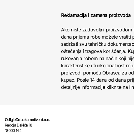
Reklamacija i zamena proizvoda
Ako niste zadovoljni proizvodom 
dana prijema robe možete vratiti p
sadržati svu tehničku dokumentacij
oštećenja i tragova korišćenja. K
rukovanja robom na način koji nij
karakteristike i funkcionalnost r
proizvod, pomoću Obrasca za odust
kupac. Posle 14 dana od dana pri
detaljnije informacije kliknite na li
OdIgleDoLokomotive d.o.o.
Radoja Dakića 18
18000 Niš