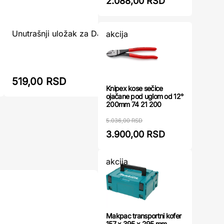
2.088,00 RSD
Kutija za
Unutrašnji uložak za DJV185 Makita ...
akcija
mm ...
519,00 RSD
523,00
Knipex kose sečice
ojačane pod uglom od 12°
200mm 74 21 200
5.036,00 RSD
3.900,00 RSD
akcija
Makpac transportni kofer
157 x 395 x 295 mm