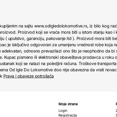
kupljenim na sajtu www.odigledolokomotive.rs, iz bilo kog raz
roizvod. Proizvod koji se vraća mora biti u istom stanju kao i 
u ( uputstvo, garanciju, pakovanje itd ). Proizvod mora biti bez
upac je isključivo odgovoran za umanjenu vrednost robe koja 
e adekvatan, odnosno prevazilazi ono što je neophodno da bi se
obe. Kupac pismeno ili elektronski obaveštava prodavca u roku
anak koji se nalazi na poledjini računa. Troškove transporta 
jema Od Igle Do Lokomotive doo nije obavezna da vrati novac 
nk
Prava i obaveze potrošača
Moje strane
Login
Registracija