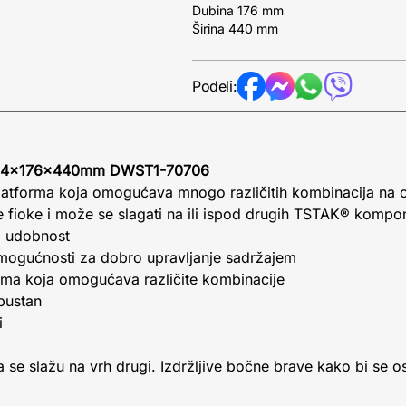
Dubina 176 mm
Širina 440 mm
Podeli:
at 314x176x440mm DWST1-70706
platforma koja omogućava mnogo različitih kombinacija na
e fioke i može se slagati na ili ispod drugih TSTAK® kompon
a udobnost
 mogućnosti za dobro upravljanje sadržajem
orma koja omogućava različite kombinacije
obustan
i
a
 se slažu na vrh drugi. Izdržljive bočne brave kako bi se os