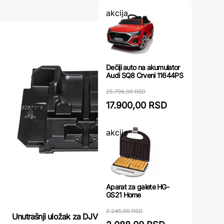
akcija
Dečiji auto na akumulator
Audi SQ8 Crveni 11644PS
25.796,00 RSD
17.900,00 RSD
akcija
Aparat za galete HG-
GS21 Home
2.245,00 RSD
Kutija za 
Unutrašnji uložak za DJV185 Makita