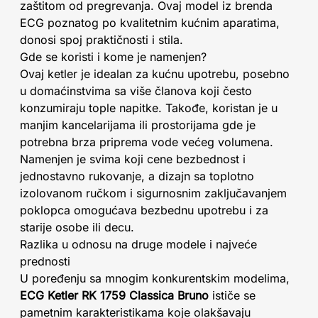
zaštitom od pregrevanja. Ovaj model iz brenda
ECG poznatog po kvalitetnim kućnim aparatima,
donosi spoj praktičnosti i stila.
Gde se koristi i kome je namenjen?
Ovaj ketler je idealan za kućnu upotrebu, posebno
u domaćinstvima sa više članova koji često
konzumiraju tople napitke. Takođe, koristan je u
manjim kancelarijama ili prostorijama gde je
potrebna brza priprema vode većeg volumena.
Namenjen je svima koji cene bezbednost i
jednostavno rukovanje, a dizajn sa toplotno
izolovanom ručkom i sigurnosnim zaključavanjem
poklopca omogućava bezbednu upotrebu i za
starije osobe ili decu.
Razlika u odnosu na druge modele i najveće
prednosti
U poređenju sa mnogim konkurentskim modelima,
ECG Ketler RK 1759 Classica Bruno
ističe se
pametnim karakteristikama koje olakšavaju