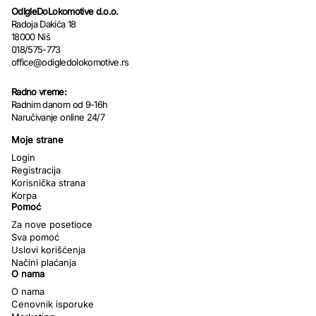
OdIgleDoLokomotive d.o.o.
Radoja Dakića 18
18000 Niš
018/575-773
office@odigledolokomotive.rs
Radno vreme:
Radnim danom od 9-16h
Naručivanje online 24/7
Moje strane
Login
Registracija
Korisnička strana
Korpa
Pomoć
Za nove posetioce
Sva pomoć
Uslovi korišćenja
Načini plaćanja
O nama
O nama
Cenovnik isporuke