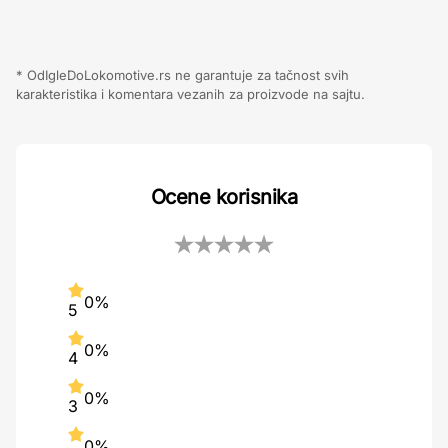
* OdIgleDoLokomotive.rs ne garantuje za tačnost svih
karakteristika i komentara vezanih za proizvode na sajtu.
Ocene korisnika
0%
5
0%
4
0%
3
0%