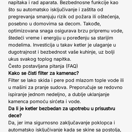
napitaka i rad aparata. Bezbednosne funkcije kao
što su automatsko isključivanje i zaštita od
pregrevanja smanjuju rizik od požara ili oštećenja,
posebno u domovima sa decom. Takođe,
optimizovana snaga osigurava brzu pripremu vode,
štedeći vreme i energiju u poređenju sa starijim
modelima. Investicija u takav ketler je ulaganje u
dugotrajnost i bezbednost vaše kuhinje, uz bolji
ukus svakog toplog napitka.
Često postavljana pitanja (FAQ)
Kako se čisti filter za kamenac?
Filter se lako skida i pere pod mlazom tople vode ili
u mašini za pranje sudova. Preporučuje se redovno
ispiranje jednom nedeljno, a dublje uklanjanje
kamenca pomoću sirćeta i vode.
Da li je ketler bezbedan za upotrebu u prisustvu
dece?
Da, jer ima sigurnosno zaključavanje poklopca i
automatsko isključivanje kada se skine sa postolja,