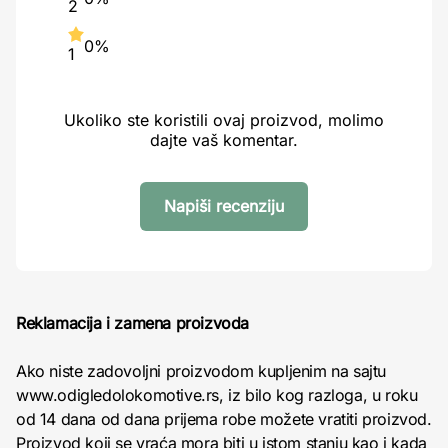
2
0%
1
Ukoliko ste koristili ovaj proizvod, molimo
dajte vaš komentar.
Napiši recenziju
Reklamacija i zamena proizvoda
Ako niste zadovoljni proizvodom kupljenim na sajtu
www.odigledolokomotive.rs, iz bilo kog razloga, u roku
od 14 dana od dana prijema robe možete vratiti proizvod.
Proizvod koji se vraća mora biti u istom stanju kao i kada