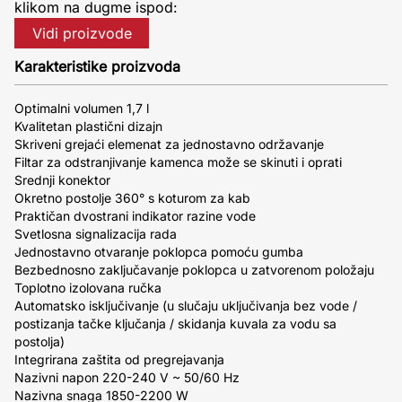
klikom na dugme ispod:
Vidi proizvode
Karakteristike proizvoda
Optimalni volumen 1,7 l
Kvalitetan plastični dizajn
Skriveni grejaći elemenat za jednostavno održavanje
Filtar za odstranjivanje kamenca može se skinuti i oprati
Srednji konektor
Okretno postolje 360° s koturom za kab
Praktičan dvostrani indikator razine vode
Svetlosna signalizacija rada
Jednostavno otvaranje poklopca pomoću gumba
Bezbednosno zaključavanje poklopca u zatvorenom položaju
Toplotno izolovana ručka
Automatsko isključivanje (u slučaju uključivanja bez vode /
postizanja tačke ključanja / skidanja kuvala za vodu sa
postolja)
Integrirana zaštita od pregrejavanja
Nazivni napon 220-240 V ~ 50/60 Hz
Nazivna snaga 1850-2200 W