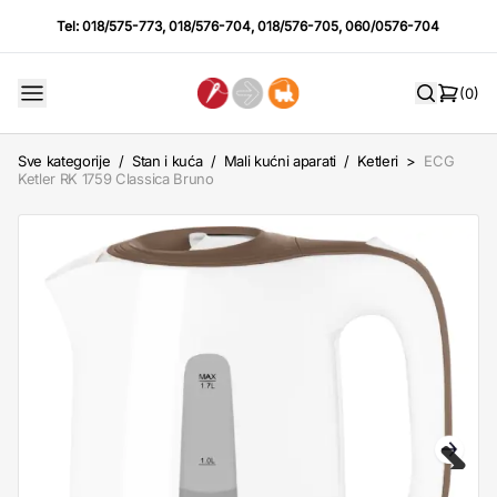
Tel:
018/575-773
,
018/576-704
,
018/576-705
,
060/0576-704
(0)
Sve kategorije
/
Stan i kuća
/
Mali kućni aparati
/
Ketleri
>
ECG
Ketler RK 1759 Classica Bruno