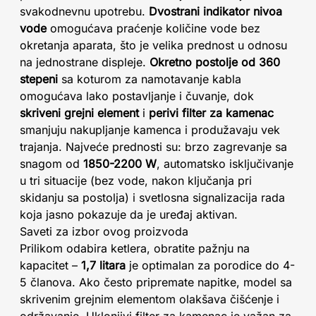
svakodnevnu upotrebu.
Dvostrani indikator nivoa
vode
omogućava praćenje količine vode bez
okretanja aparata, što je velika prednost u odnosu
na jednostrane displeje.
Okretno postolje od 360
stepeni
sa koturom za namotavanje kabla
omogućava lako postavljanje i čuvanje, dok
skriveni grejni element
i
perivi filter za kamenac
smanjuju nakupljanje kamenca i produžavaju vek
trajanja. Najveće prednosti su: brzo zagrevanje sa
snagom od
1850-2200 W
, automatsko isključivanje
u tri situacije (bez vode, nakon ključanja pri
skidanju sa postolja) i svetlosna signalizacija rada
koja jasno pokazuje da je uređaj aktivan.
Saveti za izbor ovog proizvoda
Prilikom odabira ketlera, obratite pažnju na
kapacitet –
1,7 litara
je optimalan za porodice do 4-
5 članova. Ako često pripremate napitke, model sa
skrivenim grejnim elementom olakšava čišćenje i