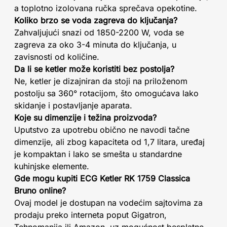
a toplotno izolovana ručka sprečava opekotine.
Koliko brzo se voda zagreva do ključanja?
Zahvaljujući snazi od 1850-2200 W, voda se
zagreva za oko 3-4 minuta do ključanja, u
zavisnosti od količine.
Da li se ketler može koristiti bez postolja?
Ne, ketler je dizajniran da stoji na priloženom
postolju sa 360° rotacijom, što omogućava lako
skidanje i postavljanje aparata.
Koje su dimenzije i težina proizvoda?
Uputstvo za upotrebu obično ne navodi tačne
dimenzije, ali zbog kapaciteta od 1,7 litara, uređaj
je kompaktan i lako se smešta u standardne
kuhinjske elemente.
Gde mogu kupiti ECG Ketler RK 1759 Classica
Bruno online?
Ovaj model je dostupan na vodećim sajtovima za
prodaju preko interneta poput Gigatron,