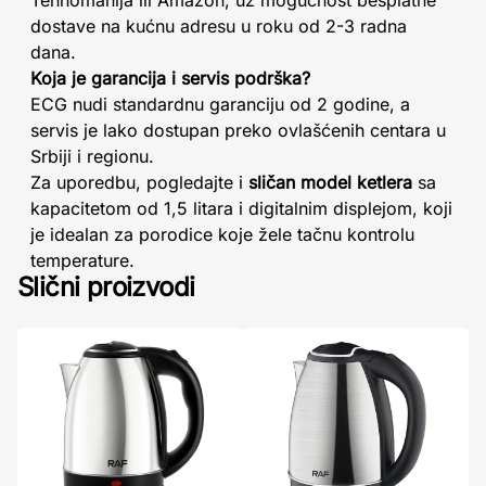
Tehnomanija ili Amazon, uz mogućnost besplatne
dostave na kućnu adresu u roku od 2-3 radna
dana.
Koja je garancija i servis podrška?
ECG nudi standardnu garanciju od 2 godine, a
servis je lako dostupan preko ovlašćenih centara u
Srbiji i regionu.
Za uporedbu, pogledajte i
sličan model ketlera
sa
kapacitetom od 1,5 litara i digitalnim displejom, koji
je idealan za porodice koje žele tačnu kontrolu
temperature.
Slični proizvodi