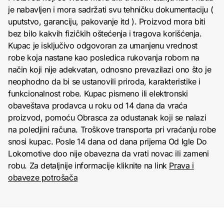
je nabavljen i mora sadržati svu tehničku dokumentaciju (
uputstvo, garanciju, pakovanje itd ). Proizvod mora biti
bez bilo kakvih fizičkih oštećenja i tragova korišćenja.
Kupac je isključivo odgovoran za umanjenu vrednost
robe koja nastane kao posledica rukovanja robom na
način koji nije adekvatan, odnosno prevazilazi ono što je
neophodno da bi se ustanovili priroda, karakteristike i
funkcionalnost robe. Kupac pismeno ili elektronski
obaveštava prodavca u roku od 14 dana da vraća
proizvod, pomoću Obrasca za odustanak koji se nalazi
na poledjini računa. Troškove transporta pri vraćanju robe
snosi kupac. Posle 14 dana od dana prijema Od Igle Do
Lokomotive doo nije obavezna da vrati novac ili zameni
robu. Za detaljnije informacije kliknite na link
Prava i
obaveze potrošača