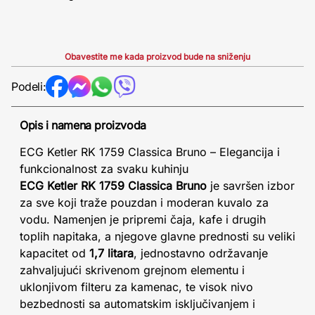
Obavestite me kada proizvod bude na sniženju
Podeli:
Opis i namena proizvoda
ECG Ketler RK 1759 Classica Bruno – Elegancija i
funkcionalnost za svaku kuhinju
ECG Ketler RK 1759 Classica Bruno
je savršen izbor
za sve koji traže pouzdan i moderan kuvalo za
vodu. Namenjen je pripremi čaja, kafe i drugih
toplih napitaka, a njegove glavne prednosti su veliki
kapacitet od
1,7 litara
, jednostavno održavanje
zahvaljujući skrivenom grejnom elementu i
uklonjivom filteru za kamenac, te visok nivo
bezbednosti sa automatskim isključivanjem i