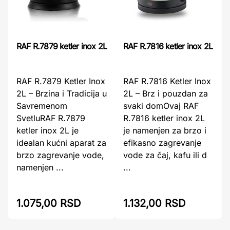
RAF R.7879 ketler inox 2L
RAF R.7816 ketler inox 2L
RAF R.7879 Ketler Inox
RAF R.7816 Ketler Inox
2L – Brzina i Tradicija u
2L – Brz i pouzdan za
Savremenom
svaki domOvaj RAF
SvetluRAF R.7879
R.7816 ketler inox 2L
ketler inox 2L je
je namenjen za brzo i
idealan kućni aparat za
efikasno zagrevanje
brzo zagrevanje vode,
vode za čaj, kafu ili d
namenjen ...
...
1.075,00 RSD
1.132,00 RSD