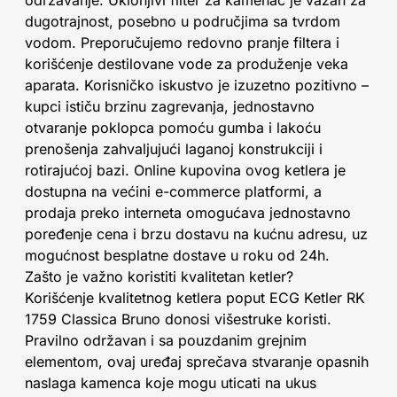
održavanje. Uklonjivi filter za kamenac je važan za
dugotrajnost, posebno u područjima sa tvrdom
vodom. Preporučujemo redovno pranje filtera i
korišćenje destilovane vode za produženje veka
aparata. Korisničko iskustvo je izuzetno pozitivno –
kupci ističu brzinu zagrevanja, jednostavno
otvaranje poklopca pomoću gumba i lakoću
prenošenja zahvaljujući laganoj konstrukciji i
rotirajućoj bazi. Online kupovina ovog ketlera je
dostupna na većini e-commerce platformi, a
prodaja preko interneta omogućava jednostavno
poređenje cena i brzu dostavu na kućnu adresu, uz
mogućnost besplatne dostave u roku od 24h.
Zašto je važno koristiti kvalitetan ketler?
Korišćenje kvalitetnog ketlera poput ECG Ketler RK
1759 Classica Bruno donosi višestruke koristi.
Pravilno održavan i sa pouzdanim grejnim
elementom, ovaj uređaj sprečava stvaranje opasnih
naslaga kamenca koje mogu uticati na ukus