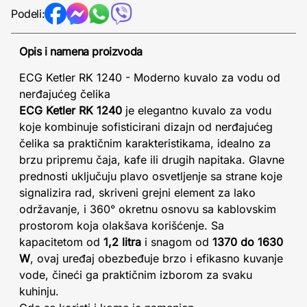
Podeli:
Opis i namena proizvoda
ECG Ketler RK 1240 - Moderno kuvalo za vodu od
nerđajućeg čelika
ECG Ketler RK 1240
je elegantno kuvalo za vodu
koje kombinuje sofisticirani dizajn od nerđajućeg
čelika sa praktičnim karakteristikama, idealno za
brzu pripremu čaja, kafe ili drugih napitaka. Glavne
prednosti uključuju plavo osvetljenje sa strane koje
signalizira rad, skriveni grejni element za lako
održavanje, i 360° okretnu osnovu sa kablovskim
prostorom koja olakšava korišćenje. Sa
kapacitetom od
1,2 litra
i snagom od
1370 do 1630
W
, ovaj uređaj obezbeđuje brzo i efikasno kuvanje
vode, čineći ga praktičnim izborom za svaku
kuhinju.