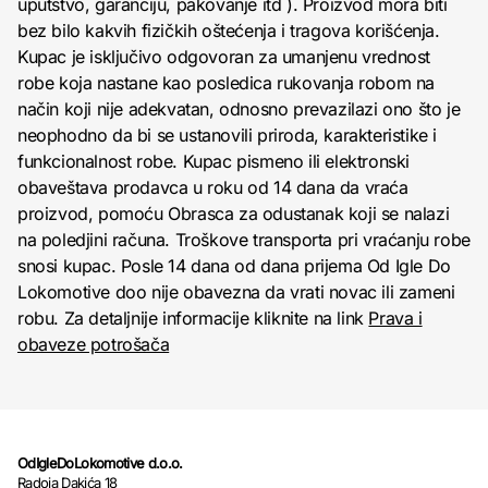
uputstvo, garanciju, pakovanje itd ). Proizvod mora biti
bez bilo kakvih fizičkih oštećenja i tragova korišćenja.
Kupac je isključivo odgovoran za umanjenu vrednost
robe koja nastane kao posledica rukovanja robom na
način koji nije adekvatan, odnosno prevazilazi ono što je
neophodno da bi se ustanovili priroda, karakteristike i
funkcionalnost robe. Kupac pismeno ili elektronski
obaveštava prodavca u roku od 14 dana da vraća
proizvod, pomoću Obrasca za odustanak koji se nalazi
na poledjini računa. Troškove transporta pri vraćanju robe
snosi kupac. Posle 14 dana od dana prijema Od Igle Do
Lokomotive doo nije obavezna da vrati novac ili zameni
robu. Za detaljnije informacije kliknite na link
Prava i
obaveze potrošača
OdIgleDoLokomotive d.o.o.
Radoja Dakića 18