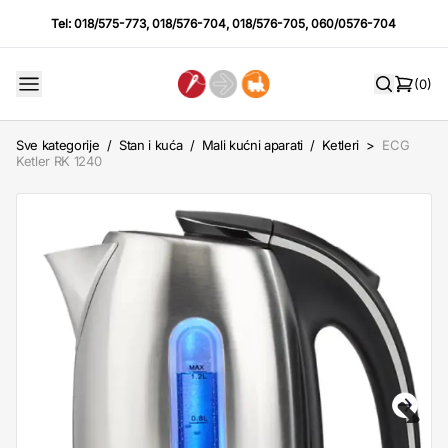
Tel:
018/575-773
,
018/576-704
,
018/576-705
,
060/0576-704
(0)
Sve kategorije
/
Stan i kuća
/
Mali kućni aparati
/
Ketleri
>
ECG
Ketler RK 1240