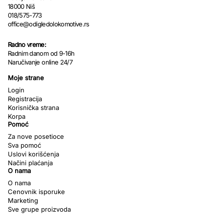
18000 Niš
018/575-773
office@odigledolokomotive.rs
Radno vreme:
Radnim danom od 9-16h
Naručivanje online 24/7
Moje strane
Login
Registracija
Korisnička strana
Korpa
Pomoć
Za nove posetioce
Sva pomoć
Uslovi korišćenja
Načini plaćanja
O nama
O nama
Cenovnik isporuke
Marketing
Sve grupe proizvoda