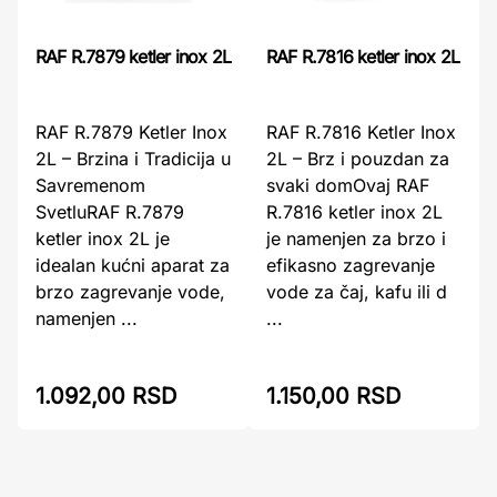
RAF R.7879 ketler inox 2L
RAF R.7816 ketler inox 2L
RAF R.7879 Ketler Inox
RAF R.7816 Ketler Inox
2L – Brzina i Tradicija u
2L – Brz i pouzdan za
Savremenom
svaki domOvaj RAF
SvetluRAF R.7879
R.7816 ketler inox 2L
ketler inox 2L je
je namenjen za brzo i
idealan kućni aparat za
efikasno zagrevanje
brzo zagrevanje vode,
vode za čaj, kafu ili d
namenjen ...
...
1.092,00 RSD
1.150,00 RSD