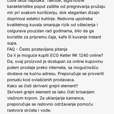
čuva ukus napitaka. Takođe, sigurnosne
karakteristike poput zaštite od pregrevanja pružaju
mir pri svakom korišćenju, dok elegantan dizajn
doprinosi estetici kuhinje. Redovna upotreba
kvalitetnog kuvala smanjuje rizik od oštećenja i
osigurava pouzdan rad godinama, bilo da ga
koristite za pripremu čaja, kafe ili kuvanje instant
supa.
FAQ - Često postavljana pitanja
Da li je moguće kupiti ECG Ketler RK 1240 online?
Da, ovaj proizvod je dostupan za online kupovinu
putem prodaje preko interneta, sa mogućnošću
dostave na kućnu adresu. Preporučuje se proveriti
ponudu kod ovlašćenih prodavaca.
Kako se čisti skriveni grejni element?
Skriveni grejni element se lako čisti brisanjem
vlažnom krpom. Za uklanjanje kamenca,
preporučuje se redovno održavanje pomoću
rastvora sirćeta i vode.