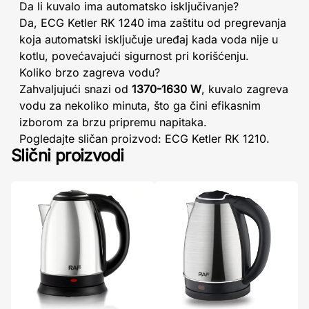
Da li kuvalo ima automatsko isključivanje?
Da, ECG Ketler RK 1240 ima zaštitu od pregrevanja
koja automatski isključuje uređaj kada voda nije u
kotlu, povećavajući sigurnost pri korišćenju.
Koliko brzo zagreva vodu?
Zahvaljujući snazi od
1370-1630 W
, kuvalo zagreva
vodu za nekoliko minuta, što ga čini efikasnim
izborom za brzu pripremu napitaka.
Pogledajte sličan proizvod: ECG Ketler RK 1210.
Slični proizvodi