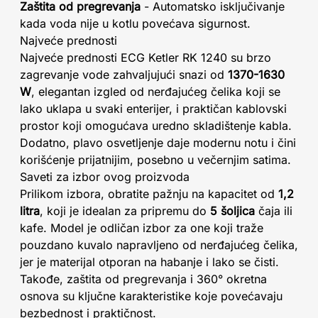
Zaštita od pregrevanja
- Automatsko isključivanje
kada voda nije u kotlu povećava sigurnost.
Najveće prednosti
Najveće prednosti ECG Ketler RK 1240 su brzo
zagrevanje vode zahvaljujući snazi od
1370-1630
W
, elegantan izgled od nerđajućeg čelika koji se
lako uklapa u svaki enterijer, i praktičan kablovski
prostor koji omogućava uredno skladištenje kabla.
Dodatno, plavo osvetljenje daje modernu notu i čini
korišćenje prijatnijim, posebno u večernjim satima.
Saveti za izbor ovog proizvoda
Prilikom izbora, obratite pažnju na kapacitet od
1,2
litra
, koji je idealan za pripremu do
5 šoljica
čaja ili
kafe. Model je odličan izbor za one koji traže
pouzdano kuvalo napravljeno od nerđajućeg čelika,
jer je materijal otporan na habanje i lako se čisti.
Takođe, zaštita od pregrevanja i 360° okretna
osnova su ključne karakteristike koje povećavaju
bezbednost i praktičnost.