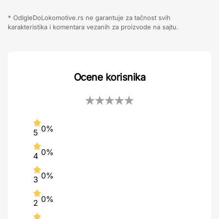
* OdIgleDoLokomotive.rs ne garantuje za tačnost svih
karakteristika i komentara vezanih za proizvode na sajtu.
Ocene korisnika
0%
5
0%
4
0%
3
0%
2