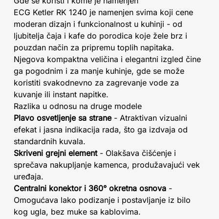
Gde se koristi i kome je namenjen
ECG Ketler RK 1240 je namenjen svima koji cene
moderan dizajn i funkcionalnost u kuhinji - od
ljubitelja čaja i kafe do porodica koje žele brz i
pouzdan način za pripremu toplih napitaka.
Njegova kompaktna veličina i elegantni izgled čine
ga pogodnim i za manje kuhinje, gde se može
koristiti svakodnevno za zagrevanje vode za
kuvanje ili instant napitke.
Razlika u odnosu na druge modele
Plavo osvetljenje sa strane
- Atraktivan vizualni
efekat i jasna indikacija rada, što ga izdvaja od
standardnih kuvala.
Skriveni grejni element
- Olakšava čišćenje i
sprečava nakupljanje kamenca, produžavajući vek
uređaja.
Centralni konektor i 360° okretna osnova
-
Omogućava lako podizanje i postavljanje iz bilo
kog ugla, bez muke sa kablovima.