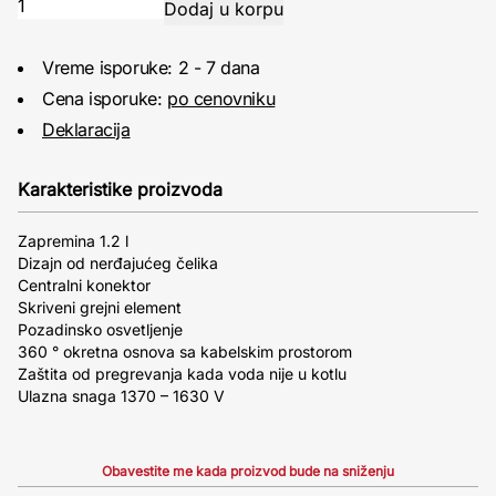
Vreme isporuke: 2 - 7 dana
Cena isporuke:
po cenovniku
Deklaracija
Karakteristike proizvoda
Zapremina 1.2 l
Dizajn od nerđajućeg čelika
Centralni konektor
Skriveni grejni element
Pozadinsko osvetljenje
360 ° okretna osnova sa kabelskim prostorom
Zaštita od pregrevanja kada voda nije u kotlu
Ulazna snaga 1370 – 1630 V
Obavestite me kada proizvod bude na sniženju