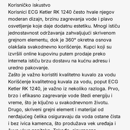
Korisničko iskustvo
Korisnici ECG Ketler RK 1240 često hvale njegov
moderan dizajn, brzinu zagrevanja vode i plavo
osvetljenje koje daje dodatnu estetiku. Mnogi ističu
jednostavnost održavanja zahvaljujući skrivenom
grejnom elementu, dok je 360° okretna osnova
olakšala svakodnevno korišćenje. Kupci koji su
izvršili online kupovinu putem prodaje preko
interneta ističu brzu dostavu na kućnu adresu i
uredno pakovanje.
Zašto je važno koristiti kvalitetno kuvalo za vodu
Korišćenje kvalitetnog kuvala za vodu, poput ECG
Ketler RK 1240, je važno iz nekoliko razloga. Prvo,
brzo i efikasno zagrevanje vode štedi energiju i
vreme, što je ključno u svakodnevnom životu.
Drugo, skriveni grejni element i materijal od
nerđajućeg čelika osiguravaju da voda ostane čista
i bez ivica kamenca, što produžava vek uređaja i