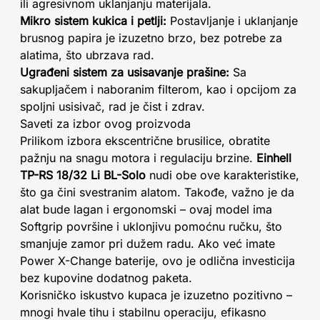
ili agresivnom uklanjanju materijala.
Mikro sistem kukica i petlji:
Postavljanje i uklanjanje
brusnog papira je izuzetno brzo, bez potrebe za
alatima, što ubrzava rad.
Ugrađeni sistem za usisavanje prašine:
Sa
sakupljačem i naboranim filterom, kao i opcijom za
spoljni usisivač, rad je čist i zdrav.
Saveti za izbor ovog proizvoda
Prilikom izbora ekscentrične brusilice, obratite
pažnju na snagu motora i regulaciju brzine.
Einhell
TP-RS 18/32 Li BL-Solo
nudi obe ove karakteristike,
što ga čini svestranim alatom. Takođe, važno je da
alat bude lagan i ergonomski – ovaj model ima
Softgrip površine i uklonjivu pomoćnu ručku, što
smanjuje zamor pri dužem radu. Ako već imate
Power X-Change baterije, ovo je odlična investicija
bez kupovine dodatnog paketa.
Korisničko iskustvo kupaca je izuzetno pozitivno –
mnogi hvale tihu i stabilnu operaciju, efikasno