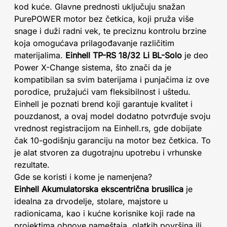
kod kuće. Glavne prednosti uključuju snažan
PurePOWER motor bez četkica, koji pruža više
snage i duži radni vek, te preciznu kontrolu brzine
koja omogućava prilagođavanje različitim
materijalima.
Einhell TP-RS 18/32 Li BL-Solo
je deo
Power X-Change sistema, što znači da je
kompatibilan sa svim baterijama i punjačima iz ove
porodice, pružajući vam fleksibilnost i uštedu.
Einhell je poznati brend koji garantuje kvalitet i
pouzdanost, a ovaj model dodatno potvrđuje svoju
vrednost registracijom na Einhell.rs, gde dobijate
čak 10-godišnju garanciju na motor bez četkica. To
je alat stvoren za dugotrajnu upotrebu i vrhunske
rezultate.
Gde se koristi i kome je namenjena?
Einhell Akumulatorska ekscentrična brusilica
je
idealna za drvodelje, stolare, majstore u
radionicama, kao i kućne korisnike koji rade na
projektima obnove nameštaja, glatkih površina ili