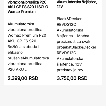
Akumulatorska šlajferica,
vibraciona brusilica P20
12V
AKU GP-FS S20 LI SOLO
Womax Premium
Black&Decker
Akumulatorska
REVDS12C
vibraciona brusilica
Akumulatorska
Womax Premium P20
šlajferica – Moćna
AKU GP-FS S20 LI –
preciznost za svaki
Bežična sloboda i
projekatBlack&Decker
efikasno
REVDS12C
brušenjeAkumulatorska
Akumulatorska
vibraciona brusilica
šlajferica, 12V
P20 AKU ...
predstavlja rev ...
2.399,00 RSD
3.756,00 RSD