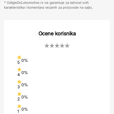
* OdIgleDoLokomotive.rs ne garantuje za tačnost svih
karakteristika i komentara vezanih za proizvode na sajtu.
Ocene korisnika
0%
5
0%
4
0%
3
0%
2
0%
1