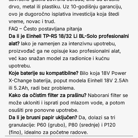
drvo, metal ili plastiku. Uz 10-godišnju garanciju,
ovo je dugoročno isplativa investicija koja štedi
vreme, novac i trud.
FAQ – Često postavljana pitanja
Da li je Einhell TP-RS 18/32 Li BL-Solo profesionalni
alat?
Iako je namenjen za intenzivnu upotrebu,
proizvođač ga ne opisuje kao profesionalni alat,
već kao snažan model za radionice i kućnu
upotrebu.
Koje baterije su kompatibilne?
Bilo koja 18V Power
X-Change baterija, poput modela Einhell 18V 2.5Ah
ili 5.2Ah, radi bez problema.
Kako da očistim filter za prašinu?
Naborani filter se
može ukloniti i isprati pod mlazom vode, a potom
osušiti pre ponovne upotrebe.
Da li je brusni papir uključen?
Da, dolazi sa tri
granulacije: P60 (grubo), P80 (srednje) i P120
(fino), idealno za početne radove.