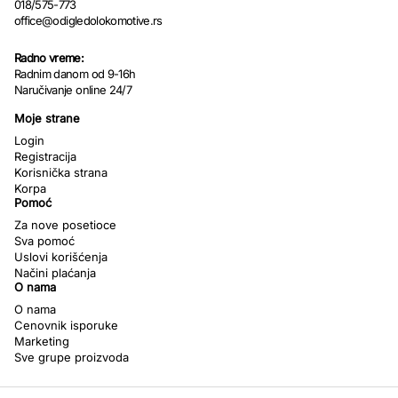
018/575-773
office@odigledolokomotive.rs
Radno vreme:
Radnim danom od 9-16h
Naručivanje online 24/7
Moje strane
Login
Registracija
Korisnička strana
Korpa
Pomoć
Za nove posetioce
Sva pomoć
Uslovi korišćenja
Načini plaćanja
O nama
O nama
Cenovnik isporuke
Marketing
Sve grupe proizvoda