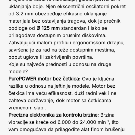
uklanjanja boje. Njen ekscentrični oscilatorni pokret
od 3.2 mm obezbeđuje efikasno uklanjanje
materijala bez ostavljanja tragova, dok je prečnik
podloge od
Ø 125 mm
standardan i lako se
prilagođava dostupnim brusnim diskovima.
Zahvaljujući malom profilu i ergonomskom dizajnu,
savršena je za rad na teže dostupnim mestima,
poput uglova ili zakrivljenih površina.
Koje su najveće prednosti u odnosu na druge
modele?
PurePOWER motor bez četkica:
Ovo je ključna
razlika u odnosu na jeftinije modele. Motor bez
četkica ima veću efikasnost, duži radni vek i ne
zahteva održavanje, dok motor sa četkicama
vremenom slabi.
Precizna elektronika za kontrolu brzine:
Brzina
vibracije se kreće od 6.000 do 24.000 min⁻¹, što
vam omogućava da prilagodite alat finom brušenju