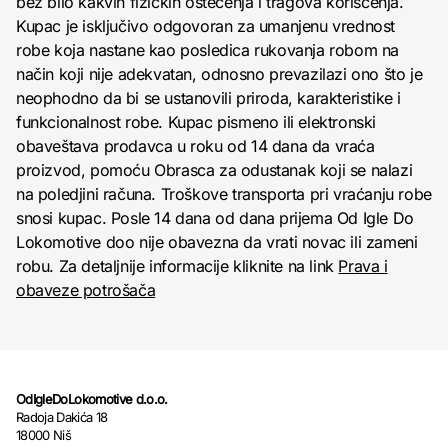
bez bilo kakvih fizičkih oštećenja i tragova korišćenja.
Kupac je isključivo odgovoran za umanjenu vrednost
robe koja nastane kao posledica rukovanja robom na
način koji nije adekvatan, odnosno prevazilazi ono što je
neophodno da bi se ustanovili priroda, karakteristike i
funkcionalnost robe. Kupac pismeno ili elektronski
obaveštava prodavca u roku od 14 dana da vraća
proizvod, pomoću Obrasca za odustanak koji se nalazi
na poledjini računa. Troškove transporta pri vraćanju robe
snosi kupac. Posle 14 dana od dana prijema Od Igle Do
Lokomotive doo nije obavezna da vrati novac ili zameni
robu. Za detaljnije informacije kliknite na link
Prava i
obaveze potrošača
OdIgleDoLokomotive d.o.o.
Radoja Dakića 18
18000 Niš