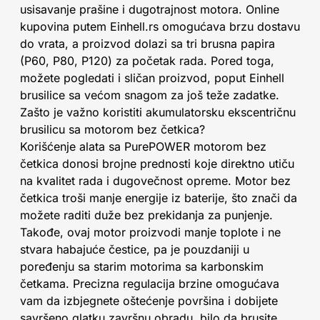
usisavanje prašine i dugotrajnost motora. Online
kupovina putem Einhell.rs omogućava brzu dostavu
do vrata, a proizvod dolazi sa tri brusna papira
(P60, P80, P120) za početak rada. Pored toga,
možete pogledati i sličan proizvod, poput Einhell
brusilice sa većom snagom za još teže zadatke.
Zašto je važno koristiti akumulatorsku ekscentričnu
brusilicu sa motorom bez četkica?
Korišćenje alata sa PurePOWER motorom bez
četkica donosi brojne prednosti koje direktno utiču
na kvalitet rada i dugovečnost opreme. Motor bez
četkica troši manje energije iz baterije, što znači da
možete raditi duže bez prekidanja za punjenje.
Takođe, ovaj motor proizvodi manje toplote i ne
stvara habajuće čestice, pa je pouzdaniji u
poređenju sa starim motorima sa karbonskim
četkama. Precizna regulacija brzine omogućava
vam da izbjegnete oštećenje površina i dobijete
savršeno glatku završnu obradu, bilo da brusite