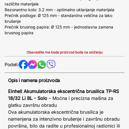
različite materijale
Rezonantno kolo: 3.2 mm - optimalno uklanjanje materijala
Prečnik podloge: Ø 125 mm - standardna veličina za lako
brušenje
Prečnik brusnog papira: Ø 125 mm - jednostavna zamena
brusnog papira
Obavestite me kada proizvod bude na sniženju
Podeli:
Opis i namena proizvoda
Einhell Akumulatorska ekscentrična brusilica TP-RS
18/32 Li BL - Solo
– Moćna i precizna mašina za
glatku završnu obradu
Ova akumulatorska ekscentrična brusilica je
namenjena za intenzivno brušenje i završnu obradu
površina, bilo da radite u profesionalnoj radionici ili