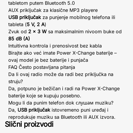
tabletom putem Bluetooth 5.0
AUX priključak za klasične MP3 playere
USB priključak
za punjenje mobilnog telefona ili
tableta (
5 V, 2 A
)
Zvuk od
2 x 3 W
sa maksimalnim nivoom buke od
85 dB (A)
Intuitivna kontrola i prenosivost bez kabla
Birajte ako već imate Power X-Change baterije –
ovaj model je bez baterije i punjača
FAQ Često postavljana pitanja
Da li ovaj radio može da radi bez priključka na
struju?
Da, potpuno je bežičan i radi na Power X-Change
baterije koje se kupuju posebno.
Mogu li da punim telefon dok слушам muziku?
Da,
USB priključak
istovremeno puni uređaj i
reprodukuje muziku sa Bluetooth ili AUX izvora.
Slični proizvodi