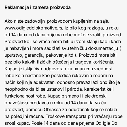
Reklamacija i zamena proizvoda
Ako niste zadovoljni proizvodom kupljenim na sajtu
www.odigledolokomotive.rs, iz bilo kog razloga, u roku
od 14 dana od dana prijema robe možete vratiti proizvod.
Proizvod koji se vraća mora biti u istom stanju kao i kada
je nabavljen i mora sadržati svu tehničku dokumentaciju (
uputstvo, garanciju, pakovanje itd ). Proizvod mora biti
bez bilo kakvih fizičkih oštećenja i tragova korišćenja.
Kupac je isključivo odgovoran za umanjenu vrednost
robe koja nastane kao posledica rukovanja robom na
način koji nije adekvatan, odnosno prevazilazi ono što je
neophodno da bi se ustanovili priroda, karakteristike i
funkcionalnost robe. Kupac pismeno ili elektronski
obaveštava prodavca u roku od 14 dana da vraća
proizvod, pomoću Obrasca za odustanak koji se nalazi
na poledjini računa. Troškove transporta pri vraćanju robe
snosi kupac. Posle 14 dana od dana prijema Od Igle Do