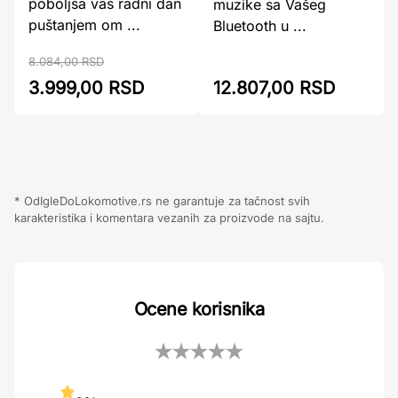
poboljša vaš radni dan
muzike sa Vašeg
puštanjem om ...
Bluetooth u ...
8.084,00 RSD
3.999,00 RSD
12.807,00 RSD
* OdIgleDoLokomotive.rs ne garantuje za tačnost svih
karakteristika i komentara vezanih za proizvode na sajtu.
Ocene korisnika