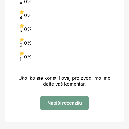
0%
5
0%
4
0%
3
0%
2
0%
1
Ukoliko ste koristili ovaj proizvod, molimo
dajte vaš komentar.
Napiši recenziju