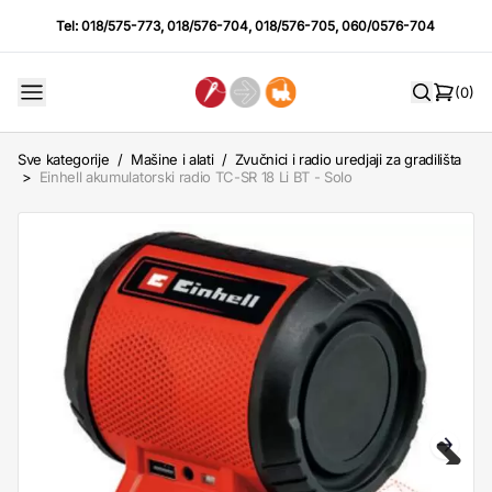
Tel:
018/575-773
,
018/576-704
,
018/576-705
,
060/0576-704
(0)
Sve kategorije
/
Mašine i alati
/
Zvučnici i radio uredjaji za gradilišta
>
Einhell akumulatorski radio TC-SR 18 Li BT - Solo