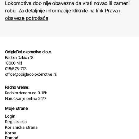
Lokomotive doo nije obavezna da vrati novac ili zameni
robu. Za detaljnije informacije kliknite na link
Prava i
obaveze potrošača
OdIgleDoLokomotive d.o.o.
Radoja Dakića 18
18000 Niš
018/575-773
office@odigledolokomotive.rs
Radno vreme:
Radnim danom od 9-16h
Naručivanje online 24/7
Moje strane
Login
Registracija
Korisnička strana
Korpa
Pomoć