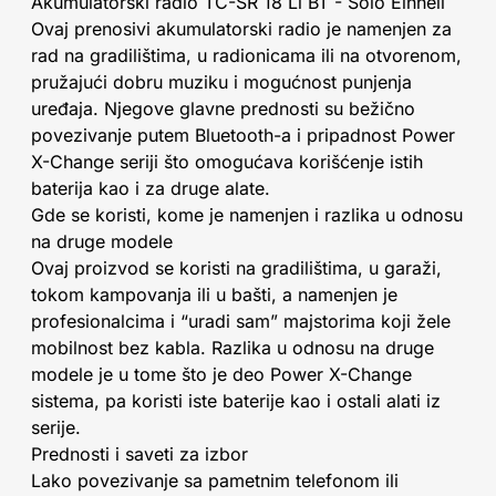
Akumulatorski radio TC-SR 18 Li BT - Solo Einhell
Ovaj prenosivi akumulatorski radio je namenjen za
rad na gradilištima, u radionicama ili na otvorenom,
pružajući dobru muziku i mogućnost punjenja
uređaja. Njegove glavne prednosti su bežično
povezivanje putem Bluetooth-a i pripadnost Power
X-Change seriji što omogućava korišćenje istih
baterija kao i za druge alate.
Gde se koristi, kome je namenjen i razlika u odnosu
na druge modele
Ovaj proizvod se koristi na gradilištima, u garaži,
tokom kampovanja ili u bašti, a namenjen je
profesionalcima i “uradi sam” majstorima koji žele
mobilnost bez kabla. Razlika u odnosu na druge
modele je u tome što je deo Power X-Change
sistema, pa koristi iste baterije kao i ostali alati iz
serije.
Prednosti i saveti za izbor
Lako povezivanje sa pametnim telefonom ili