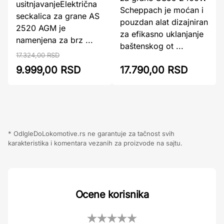
usitnjavanjeElektrična
Scheppach je moćan i
seckalica za grane AS
pouzdan alat dizajniran
2520 AGM je
za efikasno uklanjanje
namenjena za brz ...
baštenskog ot ...
17.324,00 RSD
9.999,00 RSD
17.790,00 RSD
* OdIgleDoLokomotive.rs ne garantuje za tačnost svih
karakteristika i komentara vezanih za proizvode na sajtu.
Ocene korisnika