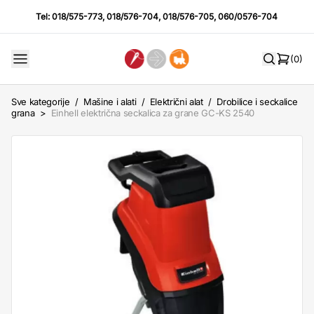
Tel:
018/575-773
,
018/576-704
,
018/576-705
,
060/0576-704
(0)
Sve kategorije
/
Mašine i alati
/
Električni alat
/
Drobilice i seckalice
grana
>
Einhell električna seckalica za grane GC-KS 2540