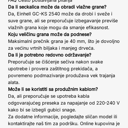
FAQ Često postavljana pitanja
Da li seckalica može da obradi vlažne grane?
Da, Einhell GC-KS 2540 može da drobi i sveže i
suve grane, ali se preporučuje izbegavanje previše
vlažnih grana koje mogu da smanje efikasnost.
Koju veličinu grana može da podnese?
Maksimalni prečnik grana je 40 mm, što je dovoljno
za većinu vrtnih biljaka i manjeg drveća.
Da li je potrebno redovno održavanje?
Preporučuje se čišćenje sečiva nakon svake
upotrebe i provera zaštitnog prekidača, a
povremeno podmazivanje produžava vek trajanja
alata.
Može li se koristiti sa produžnim kablom?
Da, ali preporučuje se upotreba kabla
odgovarajućeg preseka za napajanje od 220-240 V
kako bi se izbegli gubici snage.
Za dodatne informacije, pogledajte sličan model ili
kontaktirajte naš tim za podršku. Online kupovina je