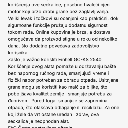
korišćenja ove seckalice, posebno hvaleći njen
motor koji brzo drobi grane bez zaglavljivanja.
Veliki levak i točkovi su ocenjeni kao praktični, dok
sigurnosne funkcije pružaju dodatnu sigurnost
tokom rada. Online kupovina je brza, a dostava
omogućava da proizvod stigne u roku od nekoliko
dana, što dodatno povećava zadovoljstvo
korisnika.
Zašto je važno koristiti Einhell GC-KS 2540
Korišćenje ovog alata pomaže u održavanju bašte
bez napornog ručnog rada, smanjujući vreme i
fizički napor potreban za obradu otpada. Usitnjene
grane mogu se koristiti kao malč za biljke, što
poboljšava kvalitet zemlje i smanjuje potrebu za
đubrivom. Pored toga, smanjuje se zapremina
otpada, što olakšava odlaganje ili reciklažu. Za one
koji žele da vrt ostane uredan i zdrav, ova
seckalica je neophodan alat.