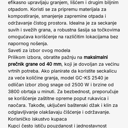
efikasno upravljaju granjem, lišćem i drugim biljnim
otpadom. Koristi se za pripremu materijala za
kompostiranje, smanjenje zapremine otpada i
održavanje čistog prostora. Idealna je za seckanje
suvih i svežih grana, a robustna šasija sa točkovima
omogućava korišćenje na različitim lokacijama bez
napornog nošenja.
Saveti za izbor ovog modela
Prilikom izbora, obratite pažnju na
maksimalni
prečnik grane od 40 mm
, koji je dovoljan za većinu
vrtnih potreba. Ako planirate da koristite seckalicu
za veće količine granja, model GC-KS 2540 je
odličan izbor zbog snage od 2500 W i brzine od
3800 obrtaja u minuti. Za bezbednost, preporučuje
se korišćenje zaštitne opreme poput rukavica i
naočara. Takođe, uključeni baštenski džak i klin za
odglavljivanje olakšavaju čišćenje i održavanje.
Korisničko iskustvo kupaca
Kupci često ističu pouzdanost i jednostavnost