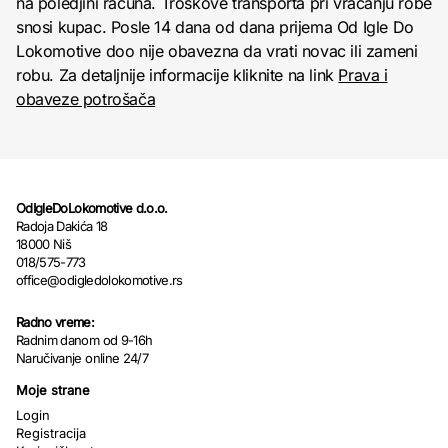
na poledjini računa. Troškove transporta pri vraćanju robe
snosi kupac. Posle 14 dana od dana prijema Od Igle Do
Lokomotive doo nije obavezna da vrati novac ili zameni
robu. Za detaljnije informacije kliknite na link
Prava i
obaveze potrošača
OdIgleDoLokomotive d.o.o.
Radoja Dakića 18
18000 Niš
018/575-773
office@odigledolokomotive.rs
Radno vreme:
Radnim danom od 9-16h
Naručivanje online 24/7
Moje strane
Login
Registracija