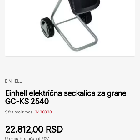
EINHELL
Einhell električna seckalica za grane
GC-KS 2540
Šifra proizvoda:
3430330
22.812,00 RSD
U cenu je uračunat PDV