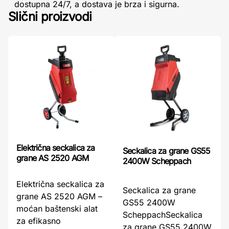
dostupna 24/7, a dostava je brza i sigurna.
Slični proizvodi
Električna seckalica za
Seckalica za grane GS55
grane AS 2520 AGM
2400W Scheppach
Električna seckalica za
Seckalica za grane
grane AS 2520 AGM –
GS55 2400W
moćan baštenski alat
ScheppachSeckalica
za efikasno
za grane GS55 2400W