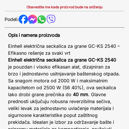
Obavestite me kada proizvod bude na sniženju
Podeli:
Opis i namena proizvoda
Einhell električna seckalica za grane GC-KS 2540 –
Efikasno rešenje za svaki vrt
Einhell električna seckalica za grane GC-KS 2540
je pouzdan i visoko efikasan alat, dizajniran za
brzo i jednostavno usitnjavanje baštenskog otpada.
Sa snagom motora od 2000 W i maksimalnim
kapacitetom od 2500 W (S6 40%), ova seckalica
lako drobi grane prečnika do
40 mm
. Glavne
prednosti uključuju robusna reverzibilna sečiva,
veliki levak za jednostavno uvlačenje materijala i
sigurnosne karakteristike poput zaštitnog
prekidača. Idealan je izbor za održavanje bašte i