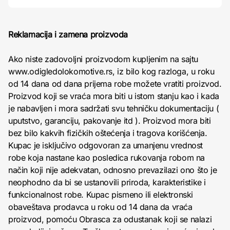
Reklamacija i zamena proizvoda
Ako niste zadovoljni proizvodom kupljenim na sajtu
www.odigledolokomotive.rs, iz bilo kog razloga, u roku
od 14 dana od dana prijema robe možete vratiti proizvod.
Proizvod koji se vraća mora biti u istom stanju kao i kada
je nabavljen i mora sadržati svu tehničku dokumentaciju (
uputstvo, garanciju, pakovanje itd ). Proizvod mora biti
bez bilo kakvih fizičkih oštećenja i tragova korišćenja.
Kupac je isključivo odgovoran za umanjenu vrednost
robe koja nastane kao posledica rukovanja robom na
način koji nije adekvatan, odnosno prevazilazi ono što je
neophodno da bi se ustanovili priroda, karakteristike i
funkcionalnost robe. Kupac pismeno ili elektronski
obaveštava prodavca u roku od 14 dana da vraća
proizvod, pomoću Obrasca za odustanak koji se nalazi