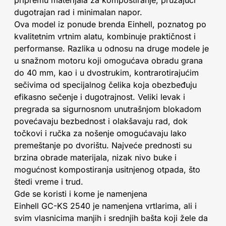
pripremu materijala za kompostiranje, pružajući
dugotrajan rad i minimalan napor.
Ova model iz ponude brenda Einhell, poznatog po
kvalitetnim vrtnim alatu, kombinuje praktičnost i
performanse. Razlika u odnosu na druge modele je
u snažnom motoru koji omogućava obradu grana
do 40 mm, kao i u dvostrukim, kontrarotirajućim
sečivima od specijalnog čelika koja obezbeđuju
efikasno sečenje i dugotrajnost. Veliki levak i
pregrada sa sigurnosnom unutrašnjom blokadom
povećavaju bezbednost i olakšavaju rad, dok
točkovi i ručka za nošenje omogućavaju lako
premeštanje po dvorištu. Najveće prednosti su
brzina obrade materijala, nizak nivo buke i
mogućnost kompostiranja usitnjenog otpada, što
štedi vreme i trud.
Gde se koristi i kome je namenjena
Einhell GC-KS 2540 je namenjena vrtlarima, ali i
svim vlasnicima manjih i srednjih bašta koji žele da