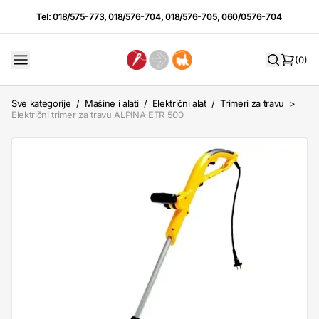
Tel:
018/575-773
,
018/576-704
,
018/576-705
,
060/0576-704
(0)
Sve kategorije
/
Mašine i alati
/
Električni alat
/
Trimeri za travu
>
Električni trimer za travu ALPINA ETR 500