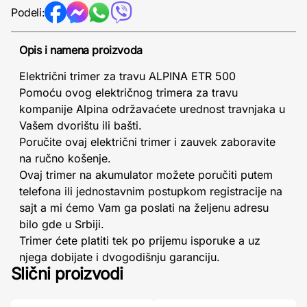
Podeli:
Opis i namena proizvoda
Električni trimer za travu ALPINA ETR 500
Pomoću ovog električnog trimera za travu
kompanije Alpina održavaćete urednost travnjaka u
Vašem dvorištu ili bašti.
Poručite ovaj električni trimer i zauvek zaboravite
na ručno košenje.
Ovaj trimer na akumulator možete poručiti putem
telefona ili jednostavnim postupkom registracije na
sajt a mi ćemo Vam ga poslati na željenu adresu
bilo gde u Srbiji.
Trimer ćete platiti tek po prijemu isporuke a uz
njega dobijate i dvogodišnju garanciju.
Slični proizvodi