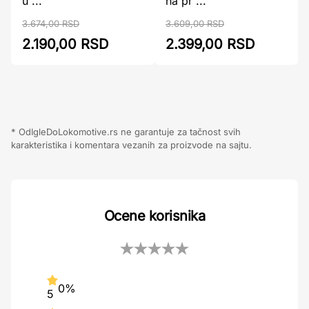
u ...
na pr ...
3.674,00 RSD
3.609,00 RSD
2.190,00 RSD
2.399,00 RSD
* OdIgleDoLokomotive.rs ne garantuje za tačnost svih
karakteristika i komentara vezanih za proizvode na sajtu.
Ocene korisnika
0%
5