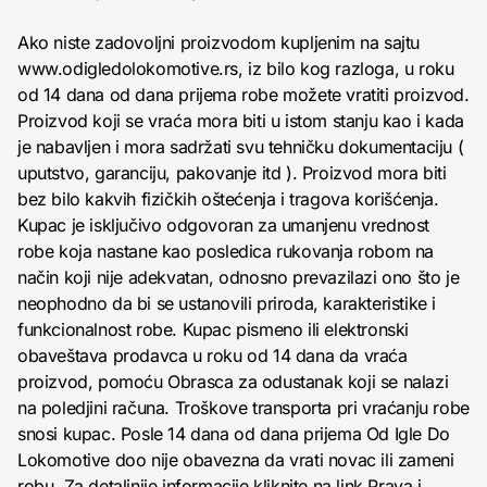
Ako niste zadovoljni proizvodom kupljenim na sajtu
www.odigledolokomotive.rs, iz bilo kog razloga, u roku
od 14 dana od dana prijema robe možete vratiti proizvod.
Proizvod koji se vraća mora biti u istom stanju kao i kada
je nabavljen i mora sadržati svu tehničku dokumentaciju (
uputstvo, garanciju, pakovanje itd ). Proizvod mora biti
bez bilo kakvih fizičkih oštećenja i tragova korišćenja.
Kupac je isključivo odgovoran za umanjenu vrednost
robe koja nastane kao posledica rukovanja robom na
način koji nije adekvatan, odnosno prevazilazi ono što je
neophodno da bi se ustanovili priroda, karakteristike i
funkcionalnost robe. Kupac pismeno ili elektronski
obaveštava prodavca u roku od 14 dana da vraća
proizvod, pomoću Obrasca za odustanak koji se nalazi
na poledjini računa. Troškove transporta pri vraćanju robe
snosi kupac. Posle 14 dana od dana prijema Od Igle Do
Lokomotive doo nije obavezna da vrati novac ili zameni
robu. Za detaljnije informacije kliknite na link
Prava i