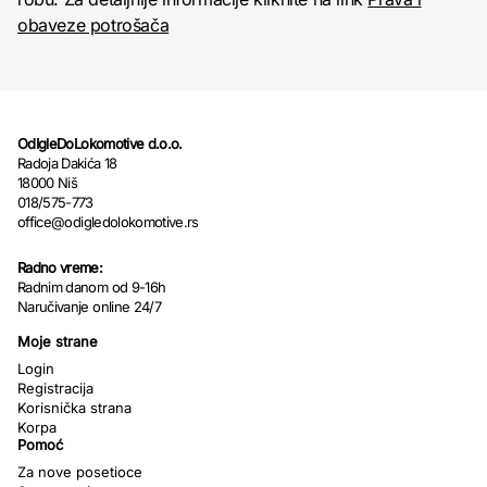
obaveze potrošača
OdIgleDoLokomotive d.o.o.
Radoja Dakića 18
18000 Niš
018/575-773
office@odigledolokomotive.rs
Radno vreme:
Radnim danom od 9-16h
Naručivanje online 24/7
Moje strane
Login
Registracija
Korisnička strana
Korpa
Pomoć
Za nove posetioce