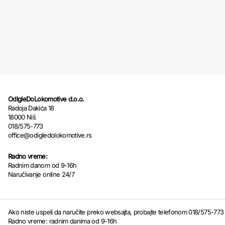
OdIgleDoLokomotive d.o.o.
Radoja Dakića 18
18000 Niš
018/575-773
office@odigledolokomotive.rs
Radno vreme:
Radnim danom od 9-16h
Naručivanje online 24/7
Ako niste uspeli da naručite preko websajta, probajte telefonom 018/575-773
Radno vreme: radnim danima od 9-16h