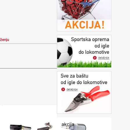
iženju
akcija