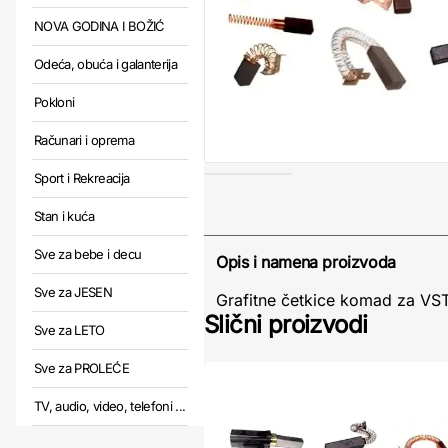
NOVA GODINA I BOŽIĆ
Odeća, obuća i galanterija
Pokloni
Računari i oprema
Sport i Rekreacija
Stan i kuća
Sve za bebe i decu
Opis i namena proizvoda
Sve za JESEN
Grafitne četkice komad za VST
Slični proizvodi
Sve za LETO
Sve za PROLEĆE
TV, audio, video, telefoni ...