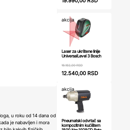
19.990,00 RSD
akcija
Laser za ukrštene linije
UniversalLevel 3 Bosch
16.182,00 RSD
12.540,00 RSD
akcija
loga, u roku od 14 dana od
Pneumatski odvrtač sa
kada je nabavljen i mora
kompozitnim kućištem
 bilo kakvih fizičkih
1800 Nm 1928CD Beta