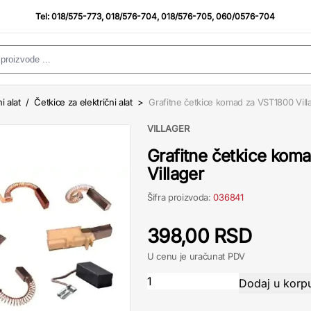
Tel:
018/575-773
,
018/576-704
,
018/576-705
,
060/0576-704
i alat
/
Četkice za električni alat
>
Grafitne četkice komad za VST1800 Vill
VILLAGER
Grafitne četkice kom
Villager
Šifra proizvoda:
036841
398,00 RSD
U cenu je uračunat PDV