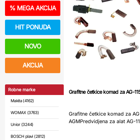
%
MEGA AKCIJA
HIT PONUDA
NOVO
AKCIJA
Robne marke
Grafitne četkice komad za AG-1
Makita (4162)
WOMAX (3763)
Grafitne četkice komad za AG
AGMPredvidjena za alat AG-11
Unior (3244)
BOSCH plavi (2812)