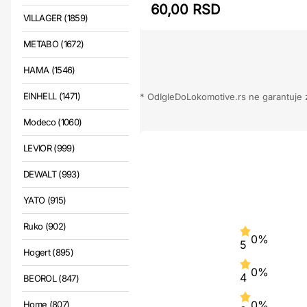
60,00 RSD
VILLAGER (1859)
METABO (1672)
HAMA (1546)
EINHELL (1471)
* OdIgleDoLokomotive.rs ne garantuje za
Modeco (1060)
LEVIOR (999)
DEWALT (993)
YATO (915)
Ruko (902)
0%
5
Hogert (895)
0%
4
BEOROL (847)
0%
Home (807)