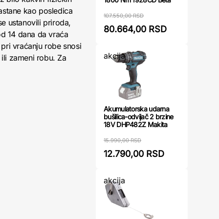
nastane kao posledica
107.550,00 RSD
 ustanovili priroda,
80.664,00 RSD
 od 14 dana da vraća
pri vraćanju robe snosi
akcija
ili zameni robu. Za
Akumulatorska udarna
bušilica-odvijač 2 brzine
18V DHP482Z Makita
15.990,00 RSD
12.790,00 RSD
akcija