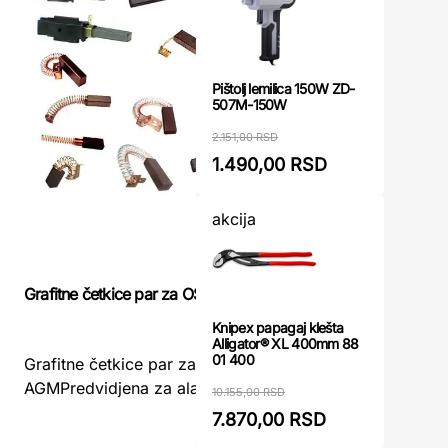
Pištolj lemilica 150W ZD-
507M-150W
2.151,00 RSD
1.490,00 RSD
akcija
Grafitne četkice par za OS 150 AGM
Grafitne č
Knipex papagaj klešta
Alligator® XL 400mm 88
01 400
Grafitne četkice par za OS 150
Grafitne 
AGMPredvidjena za alat OS 150 AGM ...
Villager ..
10.155,00 RSD
7.870,00 RSD