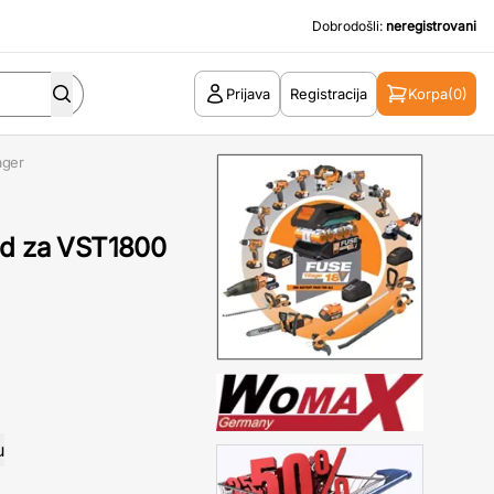
Dobrodošli:
neregistrovani
Prijava
Registracija
Korpa
(0)
ager
ad za VST1800