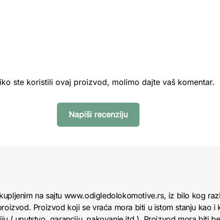
iko ste koristili ovaj proizvod, molimo dajte vaš komentar.
Napiši recenziju
kupljenim na sajtu www.odigledolokomotive.rs, iz bilo kog raz
roizvod. Proizvod koji se vraća mora biti u istom stanju kao i 
u ( uputstvo, garanciju, pakovanje itd ). Proizvod mora biti bez