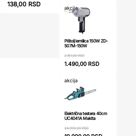
138,00 RSD
144,00
akcija
Pištolj lemilica 150W ZD-
507M-150W
2.151,00 RSD
1.490,00 RSD
akcija
Električna testera 40cm
UC4041A Makita
24.990,00 RSD