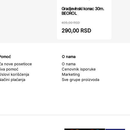
Gradjevinski konac 30m.
BEOROL
495,00 RSD
290,00 RSD
Pomoć
O nama
Za nove posetioce
O nama
Sva pomoć
Cenovnik isporuke
Uslovi korišćenja
Marketing
Načini plaćanja
Sve grupe proizvoda