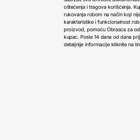
oštećenja i tragova korišćenja. K
rukovanja robom na način koji nij
karakteristike i funkcionalnost r
proizvod, pomoću Obrasca za odust
kupac. Posle 14 dana od dana pri
detaljnije informacije kliknite na li