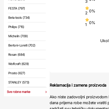
3
FESTA (797)
0%
2
Beta tools (734)
0%
1
Philips (715)
Michelin (709)
Ukol
Bertoni-Lorelli (702)
Rosan (684)
Wolfcraft (629)
Prosto (627)
STANLEY (573)
Reklamacija i zamena proizvoda
Sve robne marke
Ako niste zadovoljni proizvodom 
dana prijema robe možete vratiti p
sadržati svu tehničku dokumentacij