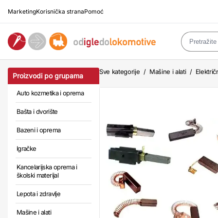
Marketing
Korisnička strana
Pomoć
Sve kategorije
/
Mašine i alati
/
Električn
Proizvodi po grupama
Auto kozmetika i oprema
Bašta i dvorište
Bazeni i oprema
Igračke
Kancelarijska oprema i
školski materijal
Lepota i zdravlje
Mašine i alati