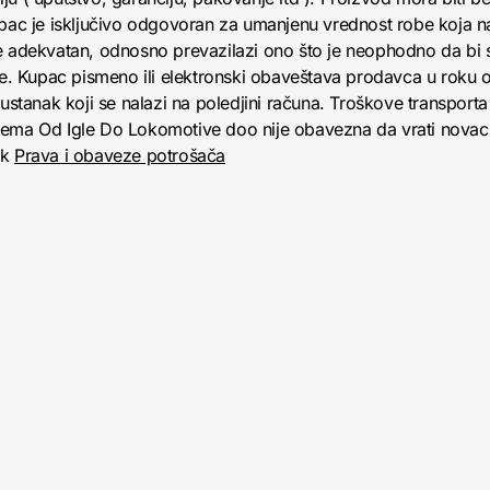
upac je isključivo odgovoran za umanjenu vrednost robe koja 
e adekvatan, odnosno prevazilazi ono što je neophodno da bi se
obe. Kupac pismeno ili elektronski obaveštava prodavca u roku
anak koji se nalazi na poledjini računa. Troškove transporta 
jema Od Igle Do Lokomotive doo nije obavezna da vrati novac 
nk
Prava i obaveze potrošača